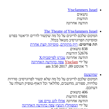
YtseJammers Israel
נושאים
הודעות
הודעה אחרונה
The Theatre of YtseJammers Israel
המקום שלכם לדיונים על כל מה שקשור לדרים ת'יאטר בפרט
ומוסיקת הפרוגרסיב מטאל בכלל.
תת פורומים:
רוק מתקדם
,
מוסיקה קצת אחרת
838
נושאים
52676
הודעות
הודעה אחרונה
עברנו לפייסבוק/X
על ידי
YtseJam
צפה בהודעה האחרונה
ד' אוגוסט 09, 2017 3:50 am
שמונצעס
המקום שלכם לדיונים על כל מה שלא קשור לפרוגרסיב: סדרות
טלויזיה, ספורט, מחשבים, סלולאר וכל האוף-טופיק העולה על
דעתכם.
406
נושאים
47691
הודעות
הודעה אחרונה
אהלן לונג טיים אגו
על ידי
המפוחלץ הנוצץ
צפה בהודעה האחרונה