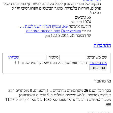
המקום של חברי המועדון לקבל סקופים, להשתתף בחידונים נושאי
פרסים, הורדות בלעדיות ומאגר הבוטלגים הפרוגרסיבי הגדול
בעולם!
56
נושאים
1974
הודעות
הודעה אחרונה
Re: [מגזין] הגליון השני לשנת …
על ידי
Ozerivarium
צפה בהודעה האחרונה
ש' דצמבר 31, 2011 12:15 pm
התחברות
שם משתמש:
סיסמה:
שכחתי
את סיסמתי
|
חיבור אוטומטי בכל פעם שאבקר ממחשב זה
מי מחובר
בסך הכל ישנם
26
משתמשים מחוברים :: 1 רשומים, 0 מוסתרים ו 25
אורחים (מבוסס על משתמשים פעילים ב־5 הדקות האחרונות)
מספר הגולשים הרב ביותר אי-פעם הוא
1089
ב ג' מאי 05, 2026 11:57
am