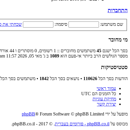
התחברות
שם משתמש:
סיסמה:
שכחתי את ס
מי מחובר
בסך הכל ישנם
45
משתמשים מחוברים :: 1 רשומים, 0 מוסתרים ו 44 אורחים (מבוסס על משתמשים פעילים ב־5 הדקות האחרונות)
מספר הגולשים הרב ביותר אי-פעם הוא
1089
ב ג' מאי 05, 2026 11:57 am
סטטיסטיקות
הודעות בסך הכל
110626
• נושאים בסך הכל
1842
• משתמשים בסך הכל
עמוד ראשי
כל הזמנים הם
UTC
מחיקת עוגיות
יצירת קשר
מופעל על ידי
® Forum Software © phpBB Limited
phpBB
מבוסס על
phpBB.co.il - פורומים בעברית
. © 2017 - phpBB.co.il.