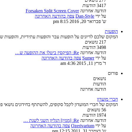
277
נושאים
3417
הודעות
הודעה אחרונה
Forsaken Split Screen Cover
על ידי
Dan-Style
צפה בהודעה האחרונה
ש' פברואר 20, 2016 8:15 pm
הופעות
המקום שלכם לדיונים על הופעות עבר והופעות עתידיות, והופעות ש
217
נושאים
3498
הודעות
הודעה אחרונה
Re: הפיקסיז ביטלו את ההופעה ש…
על ידי
Sumer
צפה בהודעה האחרונה
ד' מרץ 11, 2015 4:36 am
פורום
נושאים
הודעות
הודעה אחרונה
חברי מועדון
המקום של חברי המועדון לקבל סקופים, להשתתף בחידונים נושאי פרס
56
נושאים
1974
הודעות
הודעה אחרונה
Re: [מגזין] הגליון השני לשנת …
על ידי
Ozerivarium
צפה בהודעה האחרונה
ש' דצמבר 31, 2011 12:15 pm