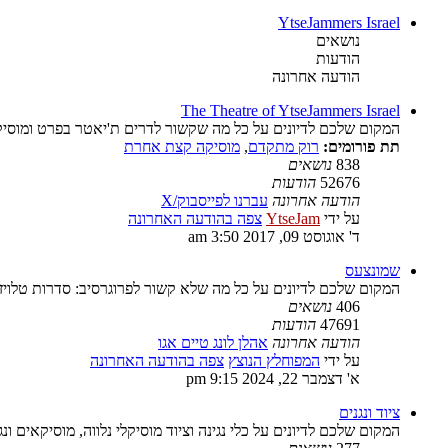
YtseJammers Israel
נושאים
הודעות
הודעה אחרונה
The Theatre of YtseJammers Israel
המקום שלכם לדיונים על כל מה שקשור לדרים ת'יאטר בפרט ומוסיק
תת פורומים:
רוק מתקדם
,
מוסיקה קצת אחרת
838
נושאים
52676
הודעות
הודעה אחרונה
עברנו לפייסבוק/X
על ידי
YtseJam
צפה בהודעה האחרונה
ד' אוגוסט 09, 2017 3:50 am
שמונצעס
המקום שלכם לדיונים על כל מה שלא קשור לפרוגרסיב: סדרות טלויז
406
נושאים
47691
הודעות
הודעה אחרונה
אהלן לונג טיים אגו
על ידי
המפוחלץ הנוצץ
צפה בהודעה האחרונה
א' דצמבר 22, 2024 9:15 pm
ציוד ונגנים
המקום שלכם לדיונים על כלי נגינה וציוד מוסיקלי נלווה, מוסיקאים ונג