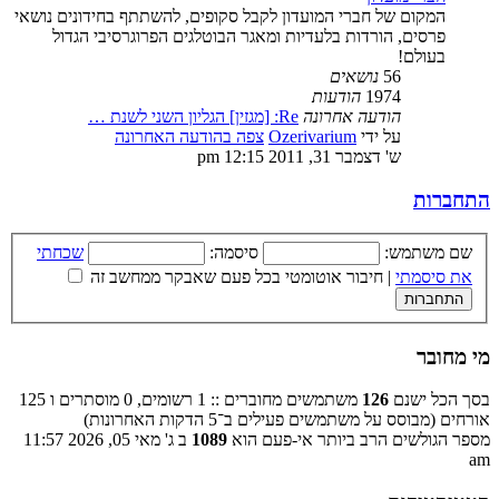
המקום של חברי המועדון לקבל סקופים, להשתתף בחידונים נושאי
פרסים, הורדות בלעדיות ומאגר הבוטלגים הפרוגרסיבי הגדול
בעולם!
56
נושאים
1974
הודעות
הודעה אחרונה
Re: [מגזין] הגליון השני לשנת …
על ידי
Ozerivarium
צפה בהודעה האחרונה
ש' דצמבר 31, 2011 12:15 pm
התחברות
שם משתמש:
סיסמה:
שכחתי
את סיסמתי
|
חיבור אוטומטי בכל פעם שאבקר ממחשב זה
מי מחובר
בסך הכל ישנם
126
משתמשים מחוברים :: 1 רשומים, 0 מוסתרים ו 125
אורחים (מבוסס על משתמשים פעילים ב־5 הדקות האחרונות)
מספר הגולשים הרב ביותר אי-פעם הוא
1089
ב ג' מאי 05, 2026 11:57
am