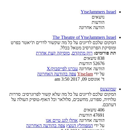
YtseJammers Israel
נושאים
הודעות
הודעה אחרונה
The Theatre of YtseJammers Israel
המקום שלכם לדיונים על כל מה שקשור לדרים ת'יאטר בפרט
ומוסיקת הפרוגרסיב מטאל בכלל.
תת פורומים:
רוק מתקדם
,
מוסיקה קצת אחרת
838
נושאים
52676
הודעות
הודעה אחרונה
עברנו לפייסבוק/X
על ידי
YtseJam
צפה בהודעה האחרונה
ד' אוגוסט 09, 2017 3:50 am
שמונצעס
המקום שלכם לדיונים על כל מה שלא קשור לפרוגרסיב: סדרות
טלויזיה, ספורט, מחשבים, סלולאר וכל האוף-טופיק העולה על
דעתכם.
406
נושאים
47691
הודעות
הודעה אחרונה
אהלן לונג טיים אגו
על ידי
המפוחלץ הנוצץ
צפה בהודעה האחרונה