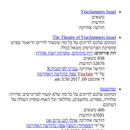
YtseJammers Israel
נושאים
הודעות
הודעה אחרונה
The Theatre of YtseJammers Israel
המקום שלכם לדיונים על כל מה שקשור לדרים ת'יאטר בפרט
ומוסיקת הפרוגרסיב מטאל בכלל.
תת פורומים:
רוק מתקדם
,
מוסיקה קצת אחרת
838
נושאים
52676
הודעות
הודעה אחרונה
עברנו לפייסבוק/X
על ידי
YtseJam
צפה בהודעה האחרונה
ד' אוגוסט 09, 2017 3:50 am
שמונצעס
המקום שלכם לדיונים על כל מה שלא קשור לפרוגרסיב: סדרות
טלויזיה, ספורט, מחשבים, סלולאר וכל האוף-טופיק העולה על
דעתכם.
406
נושאים
47691
הודעות
הודעה אחרונה
אהלן לונג טיים אגו
על ידי
המפוחלץ הנוצץ
צפה בהודעה האחרונה