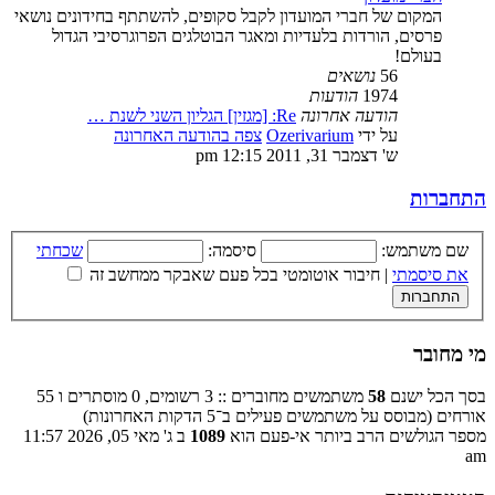
המקום של חברי המועדון לקבל סקופים, להשתתף בחידונים נושאי
פרסים, הורדות בלעדיות ומאגר הבוטלגים הפרוגרסיבי הגדול
בעולם!
56
נושאים
1974
הודעות
הודעה אחרונה
Re: [מגזין] הגליון השני לשנת …
על ידי
Ozerivarium
צפה בהודעה האחרונה
ש' דצמבר 31, 2011 12:15 pm
התחברות
שם משתמש:
סיסמה:
שכחתי
את סיסמתי
|
חיבור אוטומטי בכל פעם שאבקר ממחשב זה
מי מחובר
בסך הכל ישנם
58
משתמשים מחוברים :: 3 רשומים, 0 מוסתרים ו 55
אורחים (מבוסס על משתמשים פעילים ב־5 הדקות האחרונות)
מספר הגולשים הרב ביותר אי-פעם הוא
1089
ב ג' מאי 05, 2026 11:57
am