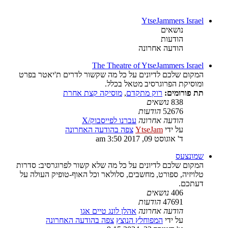
YtseJammers Israel
נושאים
הודעות
הודעה אחרונה
The Theatre of YtseJammers Israel
המקום שלכם לדיונים על כל מה שקשור לדרים ת'יאטר בפרט
ומוסיקת הפרוגרסיב מטאל בכלל.
תת פורומים:
רוק מתקדם
,
מוסיקה קצת אחרת
838
נושאים
52676
הודעות
הודעה אחרונה
עברנו לפייסבוק/X
על ידי
YtseJam
צפה בהודעה האחרונה
ד' אוגוסט 09, 2017 3:50 am
שמונצעס
המקום שלכם לדיונים על כל מה שלא קשור לפרוגרסיב: סדרות
טלויזיה, ספורט, מחשבים, סלולאר וכל האוף-טופיק העולה על
דעתכם.
406
נושאים
47691
הודעות
הודעה אחרונה
אהלן לונג טיים אגו
על ידי
המפוחלץ הנוצץ
צפה בהודעה האחרונה