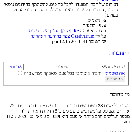
המקום של חברי המועדון לקבל סקופים, להשתתף בחידונים נושאי
פרסים, הורדות בלעדיות ומאגר הבוטלגים הפרוגרסיבי הגדול
בעולם!
56
נושאים
1974
הודעות
הודעה אחרונה
Re: [מגזין] הגליון השני לשנת …
על ידי
Ozerivarium
צפה בהודעה האחרונה
ש' דצמבר 31, 2011 12:15 pm
התחברות
שם משתמש:
סיסמה:
שכחתי
את סיסמתי
|
חיבור אוטומטי בכל פעם שאבקר ממחשב זה
מי מחובר
בסך הכל ישנם
23
משתמשים מחוברים :: 1 רשומים, 0 מוסתרים ו 22
אורחים (מבוסס על משתמשים פעילים ב־5 הדקות האחרונות)
מספר הגולשים הרב ביותר אי-פעם הוא
1089
ב ג' מאי 05, 2026 11:57
am