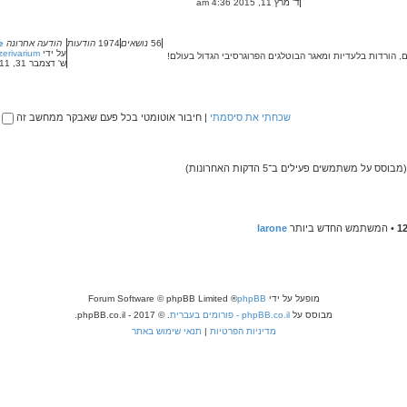
פ
ד' מרץ 11, 2015 4:36 am
ו
ו
ה
ד
נ
ב
ע
ה
ה
ה
ו
ה
56
נושאים
1974
הודעות
הודעה אחרונה
Re: [מגזין
ד
א
על ידי
erivarium
 הורדות בלעדיות ומאגר הבוטלגים הפרוגרסיבי הגדול בעולם!
ע
ח
ש' דצמבר 31, 2011 12:15 pm
ה
ר
ה
ו
א
נ
ח
ה
ר
שכחתי את סיסמתי
|
חיבור אוטומטי בכל פעם שאבקר ממחשב זה
ו
נ
ה
1
• המשתמש החדש ביותר
larone
מופעל על ידי
phpBB
® Forum Software © phpBB Limited
מבוסס על
phpBB.co.il - פורומים בעברית
. © 2017 - phpBB.co.il.
מדיניות הפרטיות
|
תנאי שימוש באתר