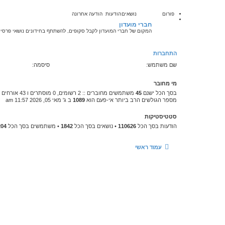
פורום
נושאים
הודעות
הודעה אחרונה
חברי מועדון
המקום של חברי המועדון לקבל סקופים, להשתתף בחידונים נושאי פרסים,
התחברות
שם משתמש:
סיסמה:
מי מחובר
בסך הכל ישנם
45
משתמשים מחוברים :: 2 רשומים, 0 מוסתרים ו 43 אורחים (מבוסס על משתמשים פעילים ב־5 הדקות האחרונות)
מספר הגולשים הרב ביותר אי-פעם הוא
1089
ב ג' מאי 05, 2026 11:57 am
סטטיסטיקות
הודעות בסך הכל
110626
• נושאים בסך הכל
1842
• משתמשים בסך הכל
204
עמוד ראשי