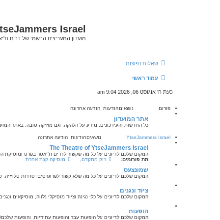
tseJammers Israel
מועדון המעריצים הרשמי של דרים ת'י
שאלות נפוצות
עמוד ראשי
כעת ה' אוגוסט 06, 2026 9:04 am
פורום
נושאים
הודעות
הודעה אחרונה
אתר המועדון
כל החדשות והעידכונים, מידע על הלהקה, וגם מוזיקה טובה, באתר המועד
YtseJammers Israel
נושאים
הודעות
הודעה אחרונה
The Theatre of YtseJammers Israel
המקום שלכם לדיונים על כל מה שקשור לדרים ת'יאטר בפרט ומוסיקת הפ
תת פורומים:
רוק מתקדם
,
מוסיקה קצת אחרת
שמונצעס
המקום שלכם לדיונים על כל מה שלא קשור לפרוגרסיב: סדרות טלויזיה, 
ציוד ונגנים
המקום שלכם לדיונים על כלי נגינה וציוד מוסיקלי נלווה, מוסיקאים ונגנים
הופעות
המקום שלכם לדיונים על הופעות עבר והופעות עתידיות, והופעות שלכם!