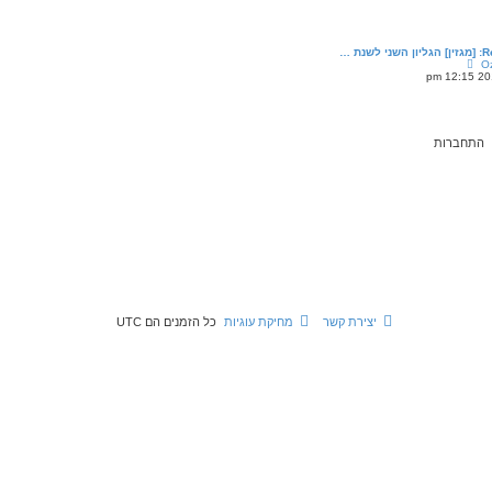
ה
א
ח
ר
] הגליון השני לשנת …
ו
צ
Oz
נ
פ
ה
ה
ב
ה
ו
ד
ע
ה
ה
א
ח
ר
ו
נ
ה
יצירת קשר
מחיקת עוגיות
כל הזמנים הם
UTC