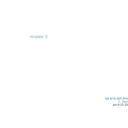
התחברות
הלן לונג טיים אגו
צ
נוצץ
פ
ה
ב
ה
ו
ד
ע
ה