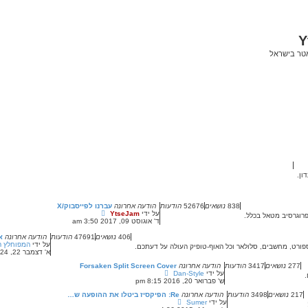
Y
אטר בישראל
ון.
838
נושאים
52676
הודעות
הודעה אחרונה
עברנו לפייסבוק/X
צ
על ידי
YtseJam
רוגרסיב מטאל בכלל.
פ
ד' אוגוסט 09, 2017 3:50 am
ה
ב
406
נושאים
47691
הודעות
הודעה אחרונה
א
ה
על ידי
המפוחלץ ה
ספורט, מחשבים, סלולאר וכל האוף-טופיק העולה על דעתכם.
ו
א' דצמבר 22, 2024 9:15 pm
ד
277
נושאים
3417
הודעות
הודעה אחרונה
ע
Forsaken Split Screen Cover
צ
על ידי
Dan-Style
ה
.
פ
ש' פברואר 20, 2016 8:15 pm
ה
ה
א
217
נושאים
3498
הודעות
הודעה אחרונה
Re: הפיקסיז ביטלו את ההופעה ש…
ב
ח
צ
על ידי
Sumer
ה
ר