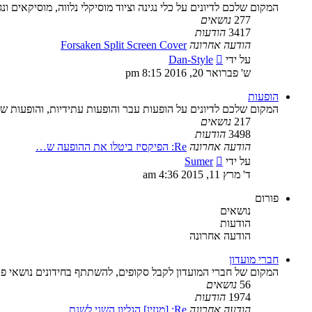
המקום שלכם לדיונים על כלי נגינה וציוד מוסיקלי נלווה, מוסיקאים ונג
277
נושאים
3417
הודעות
הודעה אחרונה
Forsaken Split Screen Cover
צפה
על ידי
Dan-Style
בהודעה
ש' פברואר 20, 2016 8:15 pm
האחרונה
הופעות
המקום שלכם לדיונים על הופעות עבר והופעות עתידיות, והופעות ש
217
נושאים
3498
הודעות
הודעה אחרונה
Re: הפיקסיז ביטלו את ההופעה ש…
צפה
על ידי
Sumer
בהודעה
ד' מרץ 11, 2015 4:36 am
האחרונה
פורום
נושאים
הודעות
הודעה אחרונה
חברי מועדון
המקום של חברי המועדון לקבל סקופים, להשתתף בחידונים נושאי פרס
56
נושאים
1974
הודעות
הודעה אחרונה
Re: [מגזין] הגליון השני לשנת …