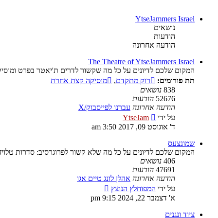
YtseJammers Israel
נושאים
הודעות
הודעה אחרונה
The Theatre of YtseJammers Israel
המקום שלכם לדיונים על כל מה שקשור לדרים ת'יאטר בפרט ומוסיק
תת פורומים:
רוק מתקדם
,
מוסיקה קצת אחרת
838
נושאים
52676
הודעות
הודעה אחרונה
עברנו לפייסבוק/X
צפה
על ידי
YtseJam
בהודעה
ד' אוגוסט 09, 2017 3:50 am
האחרונה
שמונצעס
המקום שלכם לדיונים על כל מה שלא קשור לפרוגרסיב: סדרות טלויז
406
נושאים
47691
הודעות
הודעה אחרונה
אהלן לונג טיים אגו
צפה
על ידי
המפוחלץ הנוצץ
בהודעה
א' דצמבר 22, 2024 9:15 pm
האחרונה
ציוד ונגנים