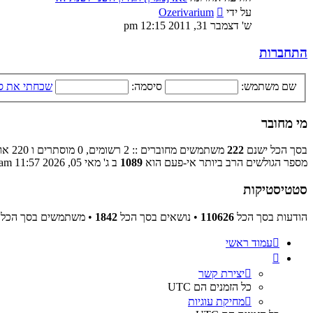
צפה
על ידי
Ozerivarium
בהודעה
ש' דצמבר 31, 2011 12:15 pm
האחרונה
התחברות
שם משתמש:
סיסמה:
שכחתי את ס
מי מחובר
בסך הכל ישנם
222
משתמשים מחוברים :: 2 רשומים, 0 מוסתרים ו 220 אורחים (מבוסס על משתמשים פעילים ב־5 הדקות האחרונות)
מספר הגולשים הרב ביותר אי-פעם הוא
1089
ב ג' מאי 05, 2026 11:57 am
סטטיסטיקות
הודעות בסך הכל
110626
• נושאים בסך הכל
1842
• משתמשים בסך הכל
עמוד ראשי
יצירת קשר
כל הזמנים הם
UTC
מחיקת עוגיות