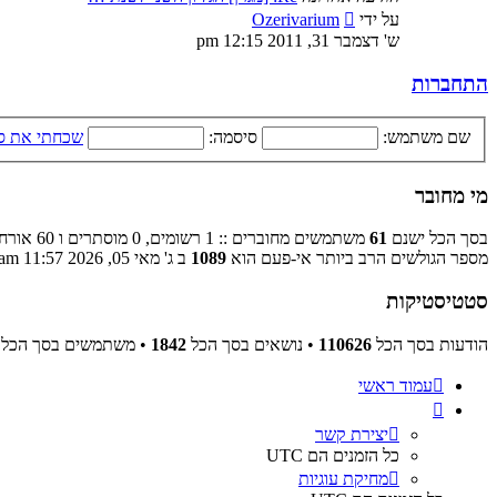
צפה
על ידי
Ozerivarium
בהודעה
ש' דצמבר 31, 2011 12:15 pm
האחרונה
התחברות
שם משתמש:
סיסמה:
שכחתי את ס
מי מחובר
בסך הכל ישנם
61
משתמשים מחוברים :: 1 רשומים, 0 מוסתרים ו 60 אורחים (מבוסס על משתמשים פעילים ב־5 הדקות האחרונות)
מספר הגולשים הרב ביותר אי-פעם הוא
1089
ב ג' מאי 05, 2026 11:57 am
סטטיסטיקות
הודעות בסך הכל
110626
• נושאים בסך הכל
1842
• משתמשים בסך הכל
עמוד ראשי
יצירת קשר
כל הזמנים הם
UTC
מחיקת עוגיות