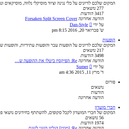
המקום שלכם לדיונים על כלי נגינה וציוד מוסיקלי נלווה, מוסיקאים ונג
277
נושאים
3417
הודעות
הודעה אחרונה
Forsaken Split Screen Cover
צפה
על ידי
Dan-Style
בהודעה
ש' פברואר 20, 2016 8:15 pm
האחרונה
הופעות
המקום שלכם לדיונים על הופעות עבר והופעות עתידיות, והופעות ש
217
נושאים
3498
הודעות
הודעה אחרונה
Re: הפיקסיז ביטלו את ההופעה ש…
צפה
על ידי
Sumer
בהודעה
ד' מרץ 11, 2015 4:36 am
האחרונה
פורום
נושאים
הודעות
הודעה אחרונה
חברי מועדון
המקום של חברי המועדון לקבל סקופים, להשתתף בחידונים נושאי פרס
56
נושאים
1974
הודעות
הודעה אחרונה
Re: [מגזין] הגליון השני לשנת …