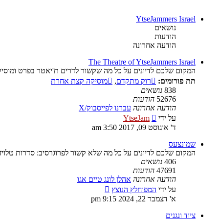
YtseJammers Israel
נושאים
הודעות
הודעה אחרונה
The Theatre of YtseJammers Israel
המקום שלכם לדיונים על כל מה שקשור לדרים ת'יאטר בפרט ומוסיק
תת פורומים:
רוק מתקדם
,
מוסיקה קצת אחרת
838
נושאים
52676
הודעות
הודעה אחרונה
עברנו לפייסבוק/X
צפה
על ידי
YtseJam
בהודעה
ד' אוגוסט 09, 2017 3:50 am
האחרונה
שמונצעס
המקום שלכם לדיונים על כל מה שלא קשור לפרוגרסיב: סדרות טלויז
406
נושאים
47691
הודעות
הודעה אחרונה
אהלן לונג טיים אגו
צפה
על ידי
המפוחלץ הנוצץ
בהודעה
א' דצמבר 22, 2024 9:15 pm
האחרונה
ציוד ונגנים