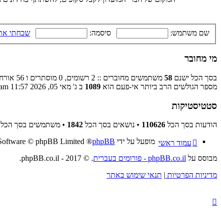
שם משתמש:
סיסמה:
שכחתי את
מי מחובר
בסך הכל ישנם
58
משתמשים מחוברים :: 2 רשומים, 0 מוסתרים ו 56 אורחים (מבוסס על משתמשים פעילים ב־5 הדקות האחרונות)
מספר הגולשים הרב ביותר אי-פעם הוא
1089
ב ג' מאי 05, 2026 11:57 am
סטטיסטיקות
הודעות בסך הכל
110626
• נושאים בסך הכל
1842
• משתמשים בסך הכל
מופעל על ידי
phpBB
® Forum Software © phpBB Limited
עמוד ראשי
מבוסס על
phpBB.co.il - פורומים בעברית
. © 2017 - phpBB.co.il.
מדיניות הפרטיות
|
תנאי שימוש באתר