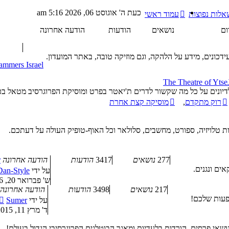
כעת ה' אוגוסט 06, 2026 5:16 am
אלות נפוצות
עמוד ראשי
ום
נושאים
הודעות
הודעה אחרונה
דכונים, מידע על הלהקה, וגם מוזיקה טובה, באתר המועדון.
ammers Israel
The Theatre of Ytse
יונים על כל מה שקשור לדרים ת'יאטר בפרט ומוסיקת הפרוגרסיב מטאל בכ
רוק מתקדם
,
מוסיקה קצת אחרת
ת טלויזיה, ספורט, מחשבים, סלולאר וכל האוף-טופיק העולה על דעתכם.
277
נושאים
3417
הודעות
הודעה אחרונה
r
אים ונגנים.
על ידי
Dan-Style
ש' פברואר 20, 2016 8:15 pm
217
נושאים
3498
הודעות
הודעה אחרונה
פעות שלכם!
על ידי
Sumer
ד' מרץ 11, 2015 4:36 am
שאי פרסים, הורדות בלעדיות ומאגר הבוטלגים הפרוגרסיבי הגדול בעולם!