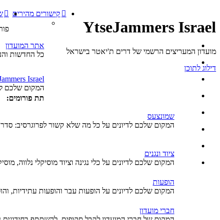
קישורים מהירים
ש
YtseJammers Israel
פור
אתר המועדון
מועדון המעריצים הרשמי של דרים ת'יאטר בישראל
כל החדשות והעי
דילוג לתוכן
Jammers Israel
המקום שלכם לד
תת פורומים:
שמונצעס
המקום שלכם לדיונים על כל מה שלא קשור לפרוגרסיב: סדרו
ציוד ונגנים
המקום שלכם לדיונים על כלי נגינה וציוד מוסיקלי נלווה, מוסיק
הופעות
המקום שלכם לדיונים על הופעות עבר והופעות עתידיות, והו
חברי מועדון
המקום של חברי המועדון לקבל סקופים, להשתתף בחידונים נו