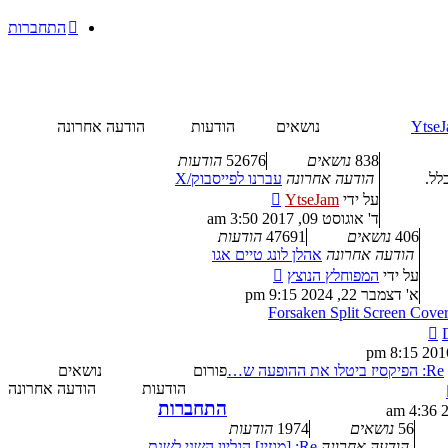
התחברות
YtseJ
נושאים
הודעות
הודעה אחרונה
838
נושאים
52676
הודעות
לל.
הודעה אחרונה
עברנו לפייסבוק/X
צפה
על ידי
YtseJam
בהודעה
ד' אוגוסט 09, 2017 3:50 am
האחרונה
406
נושאים
47691
הודעות
הודעה אחרונה
אהלן לונג טיים אגו
צפה
על ידי
המפוחלץ הנוצץ
בהודעה
א' דצמבר 22, 2024 9:15 pm
האחרונה
Forsaken Split Screen Cove
צפה
בהודעה
האחרונה
Re: הפיקסיז ביטלו את ההופעה ש…
פורום
נושאים
צפה
הודעות
הודעה אחרונה
בהודעה
התחברות
האחרונה
56
נושאים
1974
הודעות
הודעה אחרונה
Re: [מגזין] הגליון השני לשנת …