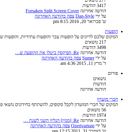
277
נושאים
3417
הודעות
הודעה אחרונה
Forsaken Split Screen Cover
על ידי
Dan-Style
צפה בהודעה האחרונה
ש' פברואר 20, 2016 8:15 pm
הופעות
המקום שלכם לדיונים על הופעות עבר והופעות עתידיות, והופעות ש
217
נושאים
3498
הודעות
הודעה אחרונה
Re: הפיקסיז ביטלו את ההופעה ש…
על ידי
Sumer
צפה בהודעה האחרונה
ד' מרץ 11, 2015 4:36 am
פורום
נושאים
הודעות
הודעה אחרונה
חברי מועדון
המקום של חברי המועדון לקבל סקופים, להשתתף בחידונים נושאי פרס
56
נושאים
1974
הודעות
הודעה אחרונה
Re: [מגזין] הגליון השני לשנת …
על ידי
Ozerivarium
צפה בהודעה האחרונה
ש' דצמבר 31, 2011 12:15 pm