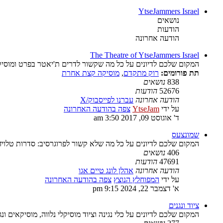
YtseJammers Israel
נושאים
הודעות
הודעה אחרונה
The Theatre of YtseJammers Israel
המקום שלכם לדיונים על כל מה שקשור לדרים ת'יאטר בפרט ומוסיק
תת פורומים:
רוק מתקדם
,
מוסיקה קצת אחרת
838
נושאים
52676
הודעות
הודעה אחרונה
עברנו לפייסבוק/X
על ידי
YtseJam
צפה בהודעה האחרונה
ד' אוגוסט 09, 2017 3:50 am
שמונצעס
המקום שלכם לדיונים על כל מה שלא קשור לפרוגרסיב: סדרות טלויז
406
נושאים
47691
הודעות
הודעה אחרונה
אהלן לונג טיים אגו
על ידי
המפוחלץ הנוצץ
צפה בהודעה האחרונה
א' דצמבר 22, 2024 9:15 pm
ציוד ונגנים
המקום שלכם לדיונים על כלי נגינה וציוד מוסיקלי נלווה, מוסיקאים ונג