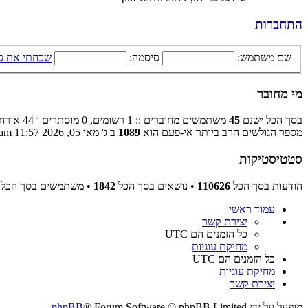
התחברות
שם משתמש:
סיסמה:
שכחתי את ס
מי מחובר
בסך הכל ישנם
45
משתמשים מחוברים :: 1 רשומים, 0 מוסתרים ו 44 אורחים (מבוסס על משתמשים פעילים ב־5 הדקות האחרונות)
מספר הגולשים הרב ביותר אי-פעם הוא
1089
ב ג' מאי 05, 2026 11:57 am
סטטיסטיקות
הודעות בסך הכל
110626
• נושאים בסך הכל
1842
• משתמשים בסך הכל
עמוד ראשי
יצירת קשר
כל הזמנים הם
UTC
מחיקת עוגיות
כל הזמנים הם
UTC
מחיקת עוגיות
יצירת קשר
מופעל על ידי
® Forum Software © phpBB Limited
phpBB