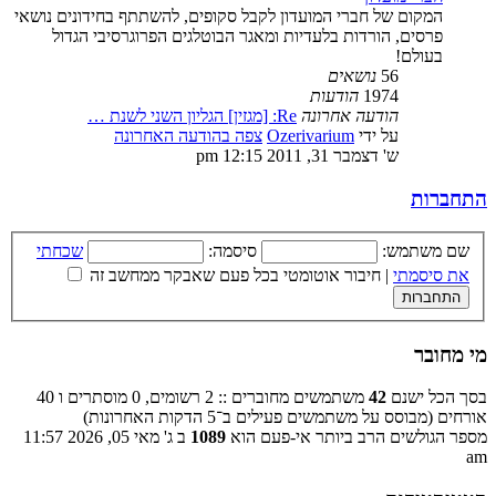
המקום של חברי המועדון לקבל סקופים, להשתתף בחידונים נושאי
פרסים, הורדות בלעדיות ומאגר הבוטלגים הפרוגרסיבי הגדול
בעולם!
56
נושאים
1974
הודעות
הודעה אחרונה
Re: [מגזין] הגליון השני לשנת …
על ידי
Ozerivarium
צפה בהודעה האחרונה
ש' דצמבר 31, 2011 12:15 pm
התחברות
שם משתמש:
סיסמה:
שכחתי
את סיסמתי
|
חיבור אוטומטי בכל פעם שאבקר ממחשב זה
מי מחובר
בסך הכל ישנם
42
משתמשים מחוברים :: 2 רשומים, 0 מוסתרים ו 40
אורחים (מבוסס על משתמשים פעילים ב־5 הדקות האחרונות)
מספר הגולשים הרב ביותר אי-פעם הוא
1089
ב ג' מאי 05, 2026 11:57
am