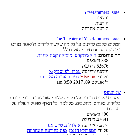
YtseJammers Israel
נושאים
הודעות
הודעה אחרונה
The Theatre of YtseJammers Israel
המקום שלכם לדיונים על כל מה שקשור לדרים ת'יאטר בפרט
ומוסיקת הפרוגרסיב מטאל בכלל.
תת פורומים:
רוק מתקדם
,
מוסיקה קצת אחרת
838
נושאים
52676
הודעות
הודעה אחרונה
עברנו לפייסבוק/X
על ידי
YtseJam
צפה בהודעה האחרונה
ד' אוגוסט 09, 2017 3:50 am
שמונצעס
המקום שלכם לדיונים על כל מה שלא קשור לפרוגרסיב: סדרות
טלויזיה, ספורט, מחשבים, סלולאר וכל האוף-טופיק העולה על
דעתכם.
406
נושאים
47691
הודעות
הודעה אחרונה
אהלן לונג טיים אגו
על ידי
המפוחלץ הנוצץ
צפה בהודעה האחרונה