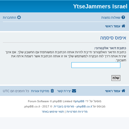
YtseJammers Israel
שאלות נפוצות
התחברות
עמוד ראשי
איפוס סיסמה
כתובת דואר אלקטרוני:
כתובת הדואר האלקטרוני חייבת להיות אותה הכתובת המשותפת עם החשבון שלך. אם אינך
שינית אותה דרך לוח הבקרה למשתמש שלך אז זו אותה הכתובת אשר רשמת איתה את
חשבונך.
עמוד ראשי
יצירת קשר
מחיקת עוגיות
כל הזמנים הם
UTC
מופעל על ידי
phpBB
® Forum Software © phpBB Limited
מבוסס על
phpBB.co.il - פורומים בעברית
. © 2017 - phpBB.co.il.
מדיניות הפרטיות
|
תנאי שימוש באתר