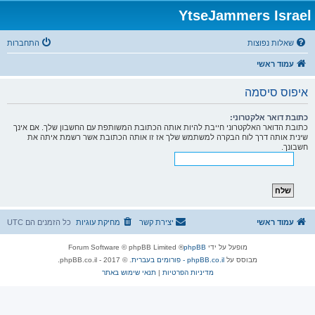
YtseJammers Israel
שאלות נפוצות
התחברות
עמוד ראשי
איפוס סיסמה
כתובת דואר אלקטרוני:
כתובת הדואר האלקטרוני חייבת להיות אותה הכתובת המשותפת עם החשבון שלך. אם אינך
שינית אותה דרך לוח הבקרה למשתמש שלך אז זו אותה הכתובת אשר רשמת איתה את
חשבונך.
עמוד ראשי
יצירת קשר
מחיקת עוגיות
כל הזמנים הם
UTC
מופעל על ידי
phpBB
® Forum Software © phpBB Limited
מבוסס על
phpBB.co.il - פורומים בעברית
. © 2017 - phpBB.co.il.
מדיניות הפרטיות
|
תנאי שימוש באתר