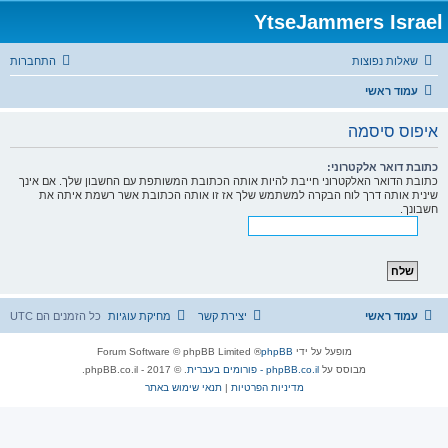
YtseJammers Israel
שאלות נפוצות
התחברות
עמוד ראשי
איפוס סיסמה
כתובת דואר אלקטרוני:
כתובת הדואר האלקטרוני חייבת להיות אותה הכתובת המשותפת עם החשבון שלך. אם אינך
שינית אותה דרך לוח הבקרה למשתמש שלך אז זו אותה הכתובת אשר רשמת איתה את
חשבונך.
עמוד ראשי
יצירת קשר
מחיקת עוגיות
כל הזמנים הם
UTC
מופעל על ידי
phpBB
® Forum Software © phpBB Limited
מבוסס על
phpBB.co.il - פורומים בעברית
. © 2017 - phpBB.co.il.
מדיניות הפרטיות
|
תנאי שימוש באתר