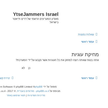
YtseJammers Isra
ון המעריצים הרשמי של דרים ת'יאטר
ראל
התחברות
גיות אשר נקבעו על־ידי המערכת?
יצירת קשר
מחיקת עוגיות
כל הזמנים הם
UTC
פעל על ידי
phpBB
® Forum Software © phpBB Limited
ס על
phpBB.co.il - פורומים בעברית
. © 2017 - phpBB.co.il.
מדיניות הפרטיות
|
תנאי שימוש באתר