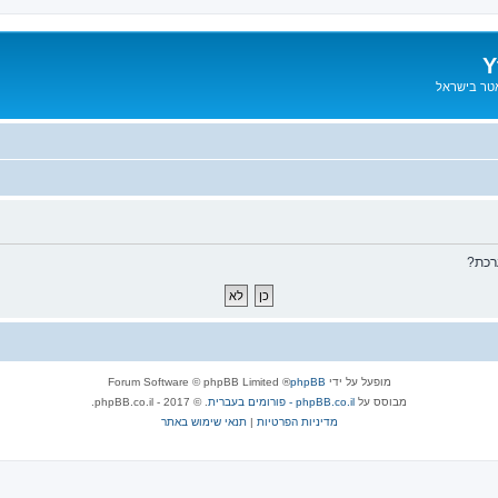
Y
אטר בישראל
רכת?
מופעל על ידי
phpBB
® Forum Software © phpBB Limited
מבוסס על
phpBB.co.il - פורומים בעברית
. © 2017 - phpBB.co.il.
מדיניות הפרטיות
|
תנאי שימוש באתר