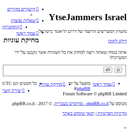
קישורים מהירים
YtseJammers Israel
שאלות נפוצות
התחברות
מועדון המעריצים הרשמי של דרים ת'יאטר בישראל
עמוד ראשי
מחיקת עוגיות
דילוג לתוכן
אתה בטוח שאתה רוצה למחוק את כל העוגיות אשר נקבעו על־ידי
המערכת?
מופעל על ידי
כל הזמנים הם
UTC
עמוד ראשי
מחיקת עוגיות
®
phpBB
יצירת קשר
Forum Software © phpBB Limited
מבוסס על
phpBB.co.il - פורומים בעברית
. © 2017 - phpBB.co.il.
מדיניות הפרטיות
|
תנאי שימוש באתר