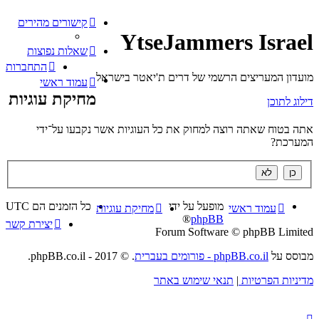
קישורים מהירים
YtseJammers Israel
שאלות נפוצות
התחברות
מועדון המעריצים הרשמי של דרים ת'יאטר בישראל
עמוד ראשי
מחיקת עוגיות
דילוג לתוכן
אתה בטוח שאתה רוצה למחוק את כל העוגיות אשר נקבעו על־ידי
המערכת?
מופעל על ידי
כל הזמנים הם
UTC
עמוד ראשי
מחיקת עוגיות
®
phpBB
יצירת קשר
Forum Software © phpBB Limited
מבוסס על
phpBB.co.il - פורומים בעברית
. © 2017 - phpBB.co.il.
מדיניות הפרטיות
|
תנאי שימוש באתר