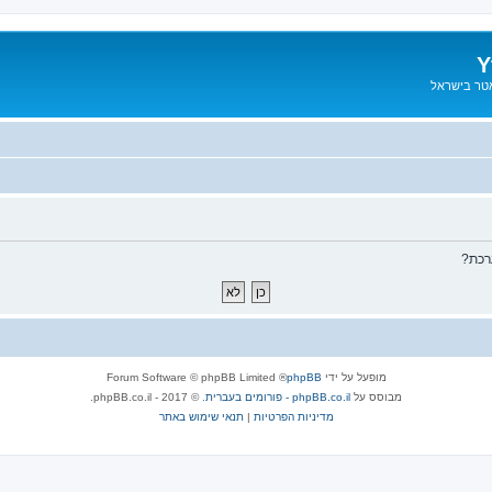
Y
אטר בישראל
רכת?
מופעל על ידי
phpBB
® Forum Software © phpBB Limited
מבוסס על
phpBB.co.il - פורומים בעברית
. © 2017 - phpBB.co.il.
מדיניות הפרטיות
|
תנאי שימוש באתר