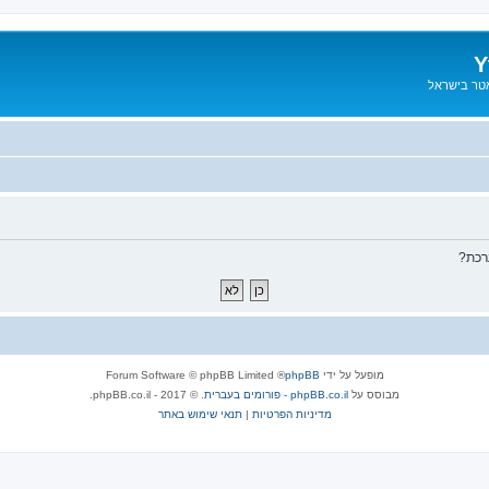
Y
אטר בישראל
רכת?
מופעל על ידי
phpBB
® Forum Software © phpBB Limited
מבוסס על
phpBB.co.il - פורומים בעברית
. © 2017 - phpBB.co.il.
מדיניות הפרטיות
|
תנאי שימוש באתר