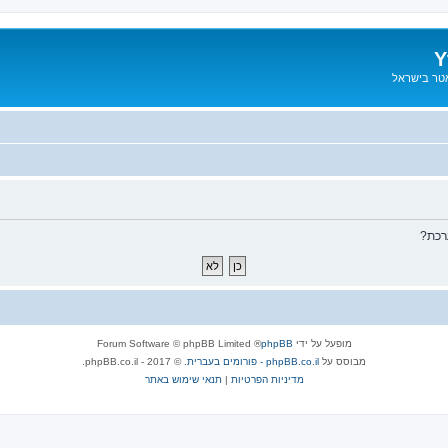
Y
אטר בישראל
רכת?
מופעל על ידי
phpBB
® Forum Software © phpBB Limited
מבוסס על
phpBB.co.il - פורומים בעברית
. © 2017 - phpBB.co.il.
מדיניות הפרטיות
|
תנאי שימוש באתר