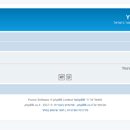
Y
אטר בישראל
רכת?
מופעל על ידי
phpBB
® Forum Software © phpBB Limited
מבוסס על
phpBB.co.il - פורומים בעברית
. © 2017 - phpBB.co.il.
מדיניות הפרטיות
|
תנאי שימוש באתר