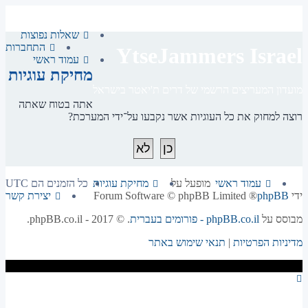
שאלות נפוצות
התחברות
YtseJammers Israel
עמוד ראשי
מחיקת עוגיות
מועדון המעריצים הרשמי של דרים ת'יאטר בישראל
אתה בטוח שאתה
רוצה למחוק את כל העוגיות אשר נקבעו על־ידי המערכת?
עמוד ראשי
מופעל על
מחיקת עוגיות
כל הזמנים הם
UTC
ידי
phpBB
® Forum Software © phpBB Limited
יצירת קשר
מבוסס על
phpBB.co.il - פורומים בעברית
. © 2017 - phpBB.co.il.
מדיניות הפרטיות
|
תנאי שימוש באתר