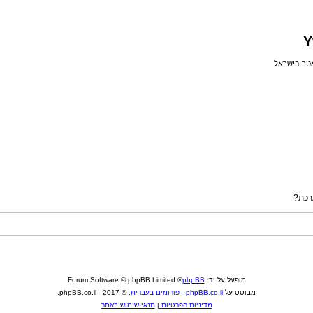
Y
אטר בישראל
רכת?
מופעל על ידי
phpBB
® Forum Software © phpBB Limited
מבוסס על
phpBB.co.il - פורומים בעברית
. © 2017 - phpBB.co.il.
מדיניות הפרטיות
|
תנאי שימוש באתר