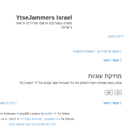
YtseJammers Isra
ון המעריצים הרשמי של דרים ת'יאטר
ראל
התחברות
גיות אשר נקבעו על־ידי המערכת?
יצירת קשר
מחיקת עוגיות
כל הזמנים הם
UTC
פעל על ידי
phpBB
® Forum Software © phpBB Limited
ס על
phpBB.co.il - פורומים בעברית
. © 2017 - phpBB.co.il.
מדיניות הפרטיות
|
תנאי שימוש באתר