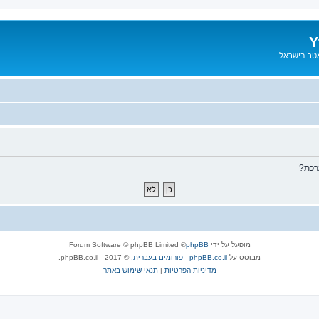
Y
אטר בישראל
רכת?
מופעל על ידי
phpBB
® Forum Software © phpBB Limited
מבוסס על
phpBB.co.il - פורומים בעברית
. © 2017 - phpBB.co.il.
מדיניות הפרטיות
|
תנאי שימוש באתר