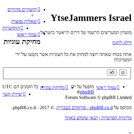
קישורים מהירים
YtseJammers Israel
שאלות נפוצות
התחברות
מועדון המעריצים הרשמי של דרים ת'יאטר בישראל
עמוד ראשי
מחיקת עוגיות
דילוג לתוכן
אתה בטוח שאתה רוצה למחוק את כל העוגיות אשר נקבעו על־ידי
המערכת?
מופעל על ידי
כל הזמנים הם
UTC
עמוד ראשי
מחיקת עוגיות
®
phpBB
יצירת קשר
Forum Software © phpBB Limited
מבוסס על
phpBB.co.il - פורומים בעברית
. © 2017 - phpBB.co.il.
מדיניות הפרטיות
|
תנאי שימוש באתר