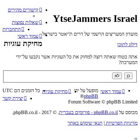
קישורים מהירים
YtseJammers Israel
שאלות נפוצות
התחברות
מועדון המעריצים הרשמי של דרים ת'יאטר בישראל
עמוד ראשי
מחיקת עוגיות
דילוג לתוכן
אתה בטוח שאתה רוצה למחוק את כל העוגיות אשר נקבעו על־ידי
המערכת?
מופעל על ידי
כל הזמנים הם
UTC
עמוד ראשי
מחיקת עוגיות
®
phpBB
יצירת קשר
Forum Software © phpBB Limited
מבוסס על
phpBB.co.il - פורומים בעברית
. © 2017 - phpBB.co.il.
מדיניות הפרטיות
|
תנאי שימוש באתר