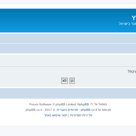
Y
אטר בישראל
רכת?
מופעל על ידי
phpBB
® Forum Software © phpBB Limited
מבוסס על
phpBB.co.il - פורומים בעברית
. © 2017 - phpBB.co.il.
מדיניות הפרטיות
|
תנאי שימוש באתר