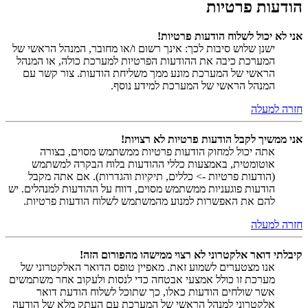
הודעות פרטיות
אני לא יכול לשלוח הודעות פרטיות!
ישנן שלוש סיבות לכך: אינך רשום ו/או מחובר, המנהל הראשי של
המערכת כיבה את ההודעות הפרטיות למערכת כולה, או המנהל
הראשי של המערכת מונע ממך משליחת הודעות. צור קשר עם
המנהל הראשי של המערכת למידע נוסף.
חזרה למעלה
אני ממשיך לקבל הודעות פרטיות לא רצויות!
אתה יכול למחוק הודעות פרטיות ממשתמש מסוים, בצורה
אוטומטית, באמצעות כללי ההודעות בלוח הבקרה למשתמש
(הודעות פרטיות -> כללים, תיקיות והגדרות). אם אתה מקבל
הודעות פוגעניות ממשתמש מסוים, דווח על ההודעות למנהלים. יש
להם את האפשרות למנוע מהמשתמש לשלוח הודעות פרטיות.
חזרה למעלה
קיבלתי דואר אלקטרוני לא רצוי ממישהו מהפורום הזה!
אנו מצטערים לשמוע זאת. מאפיין טופס הדואר האלקטרוני של
מערכת זו כולל אמצעי אבטחה כדי לנסות ולעקוב אחר משתמשים
אשר שולחים הודעות כאלו, כך שתוכל לשלוח הודעת דואר
אלקטרוני למנהל הראשי של המערכת עם העתק מלא של הודעה