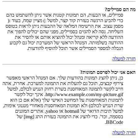
מה הם סמיילים?
סמיילים, או הבעות, הם תמונות קטנות אשר ניתן להשתמש בהם
כדי להביע הרגשה בעזרת קוד קצר, למשל :) מציין שמח, בעוד :(
מסמן עצוב. את הרשימה המלאה של ההבעות ניתן לראות בטופס
השליחה. נסה לא להגזים בסמיילים, מפני שהם יכולים להפוך את
ההודעה ללא קריאה ומנהל יכול להוציא אותם או להסיר את
ההודעה בשלמותה. המנהל הראשי של המערכת יכול גם לקבוע
הגבלה למספר הסמיילים אשר תוכל להוסיף להודעות.
חזרה למעלה
האם אני יכול לפרסם תמונות?
כן, ניתן להציג תמונות בהודעות שלך. אם המנהל הראשי מאפשר
צירוף קבצים, תוכל גם להעלות את התמונה למערכת. אחרת, אתה
חייב לקשר לתמונה המאוחסנת בשרת רחוק הנגיש לכולם, למשל
http://www.example.com/my-picture.gif. אינך יכול לקשר
לתמונות המאוחסנות על המחשב האישי שלך (אלא אם כן הוא
שרת הנגיש לכולם) ולא תמונות המאוחסנות מאחורי מנגנוני אימות,
למשל תיבות הדואר של hotmail או yahoo, אתרים המוגנים
בססמה, וכד'. כדי להציג את התמונה בעזרת התג [img] של
BBCode.
חזרה למעלה