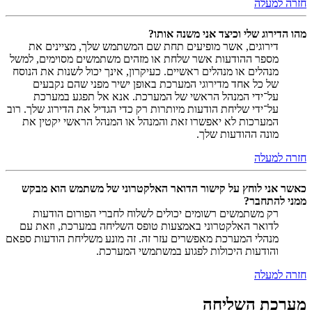
חזרה למעלה
מהו הדירוג שלי וכיצד אני משנה אותו?
דירוגים, אשר מופיעים תחת שם המשתמש שלך, מציינים את
מספר ההודעות אשר שלחת או מזהים משתמשים מסוימים, למשל
מנהלים או מנהלים ראשיים. כעיקרון, אינך יכול לשנות את הנוסח
של כל אחד מדירוגי המערכת באופן ישיר מפני שהם נקבעים
על־ידי המנהל הראשי של המערכת. אנא אל תפגע במערכת
על־ידי שליחת הודעות מיותרות רק כדי הגדיל את הדירוג שלך. רוב
המערכות לא יאפשרו זאת והמנהל או המנהל הראשי יקטין את
מונה ההודעות שלך.
חזרה למעלה
כאשר אני לוחץ על קישור הדואר האלקטרוני של משתמש הוא מבקש
ממני להתחבר?
רק משתמשים רשומים יכולים לשלוח לחברי הפורום הודעות
לדואר האלקטרוני באמצעות טופס השליחה במערכת, וזאת עם
מנהלי המערכת מאפשרים עזר זה. זה מונע משליחת הודעות ספאם
והודעות היכולות לפגוע במשתמשי המערכת.
חזרה למעלה
מערכת השליחה