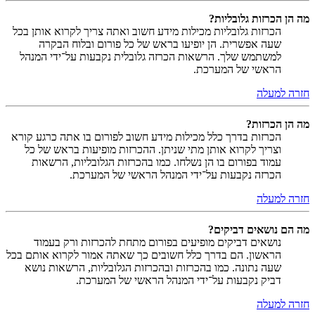
מה הן הכרזות גלובליות?
הכרזות גלובליות מכילות מידע חשוב ואתה צריך לקרוא אותן בכל
שעה אפשרית. הן יופיעו בראש של כל פורום ובלוח הבקרה
למשתמש שלך. הרשאות הכרזה גלובלית נקבעות על־ידי המנהל
הראשי של המערכת.
חזרה למעלה
מה הן הכרזות?
הכרזות בדרך כלל מכילות מידע חשוב לפורום בו אתה כרגע קורא
וצריך לקרוא אותן מתי שניתן. ההכרזות מופיעות בראש של כל
עמוד בפורום בו הן נשלחו. כמו בהכרזות הגלובליות, הרשאות
הכרזה נקבעות על־ידי המנהל הראשי של המערכת.
חזרה למעלה
מה הם נושאים דביקים?
נושאים דביקים מופיעים בפורום מתחת להכרזות ורק בעמוד
הראשון. הם בדרך כלל חשובים כך שאתה אמור לקרוא אותם בכל
שעה נתונה. כמו בהכרזות ובהכרזות הגלובליות, הרשאות נושא
דביק נקבעות על־ידי המנהל הראשי של המערכת.
חזרה למעלה