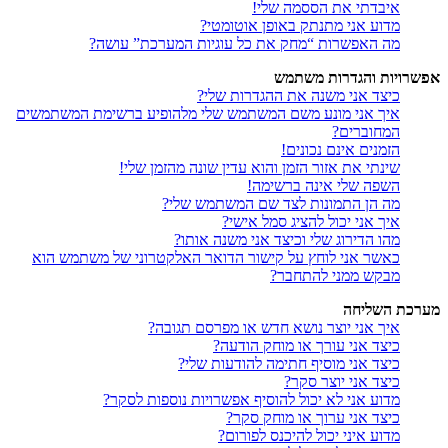
איבדתי את הססמה שלי!
מדוע אני מתנתק באופן אוטומטי?
מה האפשרות “מחק את כל עוגיות המערכת” עושה?
אפשרויות והגדרות משתמש
כיצד אני משנה את ההגדרות שלי?
איך אני מונע משם המשתמש שלי מלהופיע ברשימת המשתמשים
המחוברים?
הזמנים אינם נכונים!
שינתי את אזור הזמן והוא עדין שונה מהזמן שלי!
השפה שלי אינה ברשימה!
מה הן התמונות לצד שם המשתמש שלי?
איך אני יכול להציג סמל אישי?
מהו הדירוג שלי וכיצד אני משנה אותו?
כאשר אני לוחץ על קישור הדואר האלקטרוני של משתמש הוא
מבקש ממני להתחבר?
מערכת השליחה
איך אני יוצר נושא חדש או מפרסם תגובה?
כיצד אני עורך או מוחק הודעה?
כיצד אני מוסיף חתימה להודעות שלי?
כיצד אני יוצר סקר?
מדוע אני לא יכול להוסיף אפשרויות נוספות לסקר?
כיצד אני ערוך או מוחק סקר?
מדוע איני יכול להיכנס לפורום?