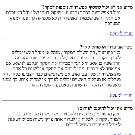
מדוע אני לא יכול להוסיף אפשרויות נוספות לסקר?
גבול האפשרויות בסקר נקבע ע"י שיקול דעתו של מנהל המערכת.
אם אתה חושב שכמות האפשרויות לא מספיקה לך, פנה למנהל
המערכת.
חזרה למעלה
כיצד אני ערוך או מוחק סקר?
כמו בהודעות, רק השולח המקורי, מנהל או מנהל ראשי יכולים
לערוך סקרים. כדי לערוך סקר, לחץ כדי לערוך את ההודעה
הראשונה בנושא. היא תמיד מכילה את הסקר הנקבע לנושא. אם
אף אחד לא הצביע, ניתן למחוק את הסקר או לשנות כל אחת
מהאפשרויות שלו. עם זאת, אם משתמשים כבר הצביעו בסקר, רק
מנהלים או מנהלים ראשיים יכולים לערוך או למחוק אותו. כך נמנע
מאפשרויות הסקר להשתנות באמצע תקופת הסקר.
חזרה למעלה
מדוע איני יכול להיכנס לפורום?
חלק מהפורומים מוגבלים לקבוצות משתמשים מסוימות. בכדי
לצפות, לקרוא, לשלוח או לערוך אתה צריך גישות מסוימות, פנה
למנהל המערכת בשביל לקבלם.
חזרה למעלה