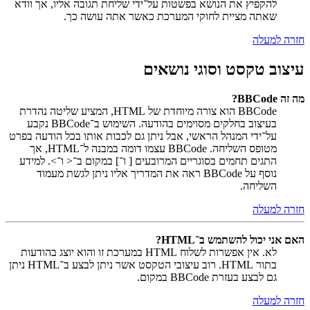
להקפיץ את הנושא בפשטות על־ידי שליחת תגובה אליו, אך וודא
שאתה מציית לחוקי המערכת כאשר אתה עושה כך.
חזרה למעלה
עיצוב טקסט וסוגי נושאים
מה זה BBCode?
BBCode הוא צורה מיוחדת של HTML, המציע שליטה נהדרת
בעיצוב בחלקים מסוימים בהודעה. השימוש ב־BBCode נקבע
על־ידי המנהל הראשי, אבל ניתן גם לכבות אותו בכל הודעה בפרט
מטופס השליחה. BBCode עצמו דומה במבנה ל־HTML, אך
התגים תחמים בסוגריים המרובעים [ ו־] במקום ב־< ו־>. למידע
נוסף על BBCode ראה את המדריך אליו ניתן לגשת מעמוד
השליחה.
חזרה למעלה
האם אני יכול להשתמש ב־HTML?
לא. אין אפשרות לשלוח HTML במערכת זו והוא יוצג בהודעות
בתור HTML. רוב עיצובי הטקסט אשר ניתן לבצע ב־HTML ניתן
גם לבצע בעזרת BBCode במקום.
חזרה למעלה