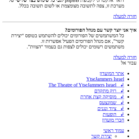
דואר אלקטרוני לקבוצת phpBB
לגבי כל שימוש בצד שלישי
של
מערכת זו, צפה לתשובה מצומצמת או לשום תשובה בכלל.
חזרה למעלה
איך אני יוצר קשר עם מנהל הפורומים?
כל המשתמשים של הפורומים יכולים להשתמש בטופס “יצירת
קשר”, אם מנהל הפורומים הפעיל אפשרות זו.
משתמשים רשומים יכולים לצפות גם בעמוד “הצוות”.
חזרה למעלה
עבור אל
אתר המועדון
YtseJammers Israel
↲ The Theatre of YtseJammers Israel
↲ רוק מתקדם
↲ מוסיקה קצת אחרת
↲ שמונצעס
↲ ציוד ונגנים
↲ הופעות
חברי מועדון
עמוד ראשי
יצירת קשר