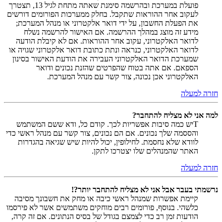
פועלת במערכת ובהרשמה סימנת שאתה מתחת לגיל 13, תצטרך
לעקוב אחר ההוראות שתקבל. בחלק ממערכות הפורומים דורשים
את הפעלת החשבון, על ידי דואר אלקטרוני או מנהל המערכת;
מידע זה מוצג במהלך ההרשמה. אם האישור להרשמה נשלח
לדואר האלקטרוני, עקוב אחר ההוראות. אם לא קיבלת הודעה
לדואר האלקטרוני, כנראה ונתת כתובת דואר אלקטרוני שגויה או
שמערכת הדואר האלקטרוני העבירה את הודעת האישור בסינון
הספאם. אם אתה בטוח שהפרטים שהזנת נכונים ודואר
האלקטרוני אכן נכונה, צור קשר עם מנהל המערכת.
חזרה למעלה
למה אני לא מצליח להתחבר?
Tיש כמה סיבות אפשריות לכך. קודם כל, ודא ששם המשתמש
והססמה שלך נכונים. אם הם נכונים, צור קשר עם מנהל ראשי כדי
לוודא שלא נחסמת. לחילופין, יכול להיות שיש שגיאה בהגדרות
האתר שהמנהלים שלו יצטרכו לתקן.
חזרה למעלה
נרשמתי בעבר אבל אני לא מצליח להתחבר יותר?!
קיימת אפשרות שמנהל ראשי כיבה או מחק את חשבונך מסיבה
כלשהי. בנוסף, פורומים רבים מוחקים משתמשים אשר לא פירסמו
הודעות זמן רב כדי לצמצם בגודל של בסיס הנתונים. אם זה קרה,