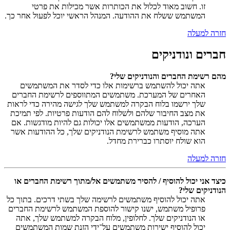
זו. חשוב מאוד לכלול את הכותרות אשר מכילות את פרטי
המשתמש ששלח את ההודעה. המנהל הראשי יוכל לפעול אחר כך.
חזרה למעלה
חברים ונודניקים
מהם רשימת החברים והנודניקים שלי?
אתה יכול להשתמש ברשימות אלו כדי לסדר את המשתמשים
האחרים של המערכת. משתמשים המתווספים לרשימת החברים
שלך ירשמו בלוח הבקרה למשתמש שלך לגישה מהירה כדי לראות
את מצב החיבור שלהם ולשלוח להם הודעות פרטיות. לפי תמיכת
הערכה, הודעות ממשתמשים אלו יכולות גם להיות מודגשות. אם
אתה מוסיף משתמש לרשימת הנודניקים שלך, כל ההודעות אשר
הוא שולח יוסתרו כברירת מחדל.
חזרה למעלה
כיצד אני יכול להוסיף / להסיר משתמשים אל/מתוך רשימת החברים או
הנודניקים שלי?
אתה יכול להוסיף משתמשים לרשימה שלך בשתי דרכים. בתוך כל
פרופיל משתמש, ישנו קישור להוספת המשתמש לרשימת החברים
או הנודניקים שלך. לחלופין, מלוח הבקרה למשתמש שלך, אתה
יכול להוסיף ישירות משתמשים על־ידי הזנת שמות המשתמשים