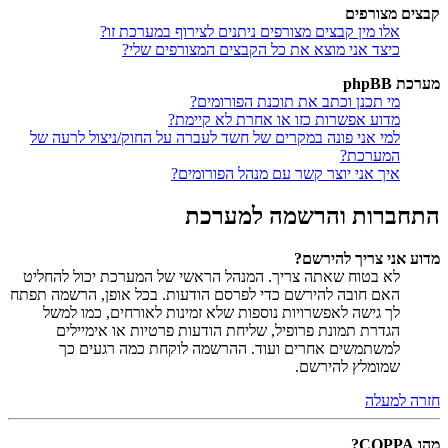
קבצים מצורפים
אלו מין קבצים מצורפים ניתנים לצירוף במערכת זו?
כיצד אני מוצא את כל הקבצים המצורפים שלי?
מערכת phpBB
מי תכנן וכתב את תוכנת הפורומים?
מדוע אפשרות כזו או אחרת לא קיימת?
למי אני פונה במקרים של חשד לעברה על החוק/ניצול לרעה של
המערכת?
איך אני יוצר קשר עם מנהל הפורומים?
התחברות והרשמה למערכת
מדוע אני צריך להירשם?
לא בטוח שאתה צריך. המנהל הראשי של המערכת יכול להחליט
האם חובה להירשם כדי לפרסם הודעות. בכל אופן, הרשמה תפתח
לך גישה לאפשרויות נוספות שלא זמינות לאורחים, כמו למשל
הגדרת תמונת פרופיל, שליחת הודעות פרטיות או אימיילים
למשתמשים אחרים ועוד. ההרשמה לוקחת כמה רגעים כך
שמומלץ להירשם.
חזרה למעלה
מהו COPPA?