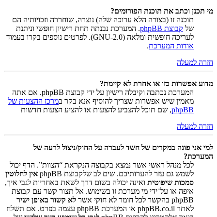
מי תכנן וכתב את תוכנת הפורומים?
תוכנה זו (בצורה הלא ערוכה שלה) נוצרה, שוחררה וזכויותיה הם
של
קבוצת phpBB
. המערכת נבנתה תחת רישיון חופשי וניתנת
לעריכה חופשית ומלאה (GNU-2.0). לפרטים נוספים בקרו בעמוד
אודות המערכת
.
חזרה למעלה
מדוע אפשרות כזו או אחרת לא קיימת?
המערכת נכתבה וקיבלה רישיון על ידי קבוצת phpBB. אם אתה
מאמין שיש אפשרות שצריך להוסיף אנא בקר ב
מרכז ההצעות של
phpBB
, שם תוכל להצביע להצעות או להציע הצעות חדשות
חזרה למעלה
למי אני פונה במקרים של חשד לעברה על החוק/ניצול לרעה של
המערכת?
לכל מנהל ראשי אשר נמצא בקבוצה הנקראת “הצוות”. הדף יכול
לשמש גם עזר להערותיכם. שים לב שלקבוצת phpBB
אין לחלוטין
סמכות שיפוטית
ואינה יכולה בשום דרך לשאת באחריות לגבי איך,
איפה או על־ידי מי מערכת זו בשימוש. אל תצור קשר עם קבוצת
phpBB בהקשר לכל חומר לא חוקי אשר
לא קשור באופן ישיר
לאתר phpBB.co.il או המערכת phpBB עצמה בפרט. אם תשלח