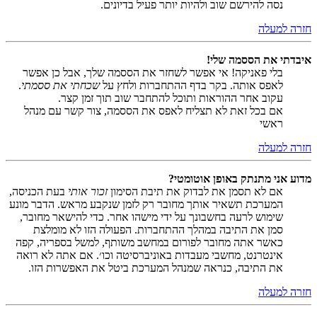
נסה להירשם שוב ולהיות יותר פעיל בדיונים.
חזרה למעלה
איבדתי את הססמה שלי!
בלי פאניקה! אי אפשר לשחזר את הססמה שלך, אבל כן אפשר
לאפס אותה. בקר בדף ההתחברות ולחץ על
שכחתי את ססמתי
.
עקוב אחר ההוראות ותוכל להתחבר שוב תוך זמן קצר.
אם בכל זאת לא תצליח לאפס את הססמה, צור קשר עם מנהל
ראשי
חזרה למעלה
מדוע אני מתנתק באופן אוטומטי?
אם לא תסמן את לבדוק את תיבת הסימון
זכור אותי
בעת הכניסה,
המערכת תשאיר אותך מחובר רק לזמן שנקבע מראש. הדבר מונע
שימוש לרעה בחשבונך על ידי מישהו אחר. כדי להישאר מחובר,
סמן את התיבה במהלך ההתחברות. הפעולה הזו לא מומלצת
כאשר אתה מחובר לפורום במחשב משותף, למשל בספריה, קפה
אינטרנט, מחשבי מעבדות באוניברסיטה וכו׳. אם אתה לא רואה
את התיבה, כנראה שמנהל המערכת ביטל את האפשרות הזו.
חזרה למעלה