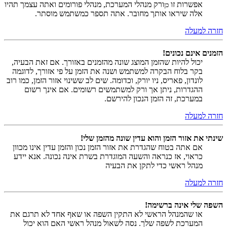
אפשרות זו
ורק מנהלי המערכת, מנהלי פורומים ואתה עצמך תהיו
כן
אלה שיראו אותך מחובר. אתה תספר כמשתמש מוסתר.
חזרה למעלה
הזמנים אינם נכונים!
יכול להיות שהזמן המוצג שונה מהזמנים באזורך. אם זאת הבעיה,
בקר בלוח הבקרה למשתמש ושנה את הזמן על פי אזורך, לדוגמה
לונדון, פאריס, ניו יורק, וכדומה. שים לב ששינוי אזור הזמן, כמו רוב
ההגדרות, ניתן אך ורק למשתמשים רשומים. אם אינך רשום
במערכת, זה הזמן הנכון להירשם.
חזרה למעלה
שינתי את אזור הזמן והוא עדין שונה מהזמן שלי!
אם אתה בטוח שהגדרת את אזור הזמן נכון והזמן עדין אינו מכוון
כראוי, אז כנראה והשעה המוגדרת בשרת אינה נכונה. אנא יידע
מנהל ראשי כדי לתקן את הבעיה
חזרה למעלה
השפה שלי אינה ברשימה!
או שהמנהל הראשי לא התקין השפה או שאף אחד לא תרגם את
המערכת לשפה שלך. נסה לשאול מנהל ראשי האם הוא יכול