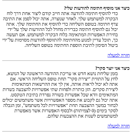
כיצד אני מוסיף חתימה להודעות שלי?
כדי להוסיף חתימה להודעה אתה חייב קודם ליצור אחת דרך לוח
הבקרה למשתמש שלך. לאחר שנוצרה, אתה יכול לסמן את התיבה
צרף חתימה
בטופס השליחה כדי להוסיף את החתימה שלך. אתה
יכול גם להוסיף חתימה כברירת מחדל לכל ההודעות שלך על־ידי
בחירת האפשרות המתאימה בלוח הבקרה למשתמש. אם תעשה
כך, תוכל עדיין למנוע מהחתימה להתווסף להודעות מסוימות על־ידי
ביטול הסימון לתיבת הוספת החתימה בטופס השליחה.
חזרה למעלה
כיצד אני יוצר סקר?
בזמן שליחת נושא חדש או עריכת ההודעה הראשונה של הנושא,
לחץ על התווית “יצירת סקר” תחת טופס השליחה הראשי. אם
אתה לא יכול לראות אותה, אין לך את ההרשאות המתאימות
ליצירת סקרים. הזן כותרת ולפחות שתי אפשרויות להצבעה בשדות
המתאימים וודא שכל אפשרות בשורה נפרדת בתיבת הטקסט.
אתה יכול גם לקבוע את מספר האפשרויות אשר משתמשים יכולים
לבחור במשך ההצבעה תחת “אפשרויות לכל משתמש”, זמן הגבלה
לסקר בימים (0 לצמיתות) ולבסוף האפשרות אשר מאפשרת
למשתמשים לשנות את ההצבעות שלהם.
חזרה למעלה