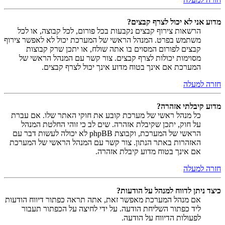
מדוע אני לא יכול לצרף קבצים?
הרשאות צירוף קבצים נקבעות בכל פורום, לכל קבוצה, או לכל
משתמש בפרט. המנהל הראשי של המערכת יכול לא לאפשר צירוף
קבצים לפורום המסוים בו אתה שולח, או יתכן שרק קבוצות
מסוימות יכולות לצרף קבצים. צור קשר עם המנהל הראשי של
המערכת אם אינך בטוח מדוע אינך יכול לצרף קבצים.
חזרה למעלה
מדוע קיבלתי אזהרה?
כל מנהל ראשי של מערכת קובע את חוקי האתר שלו. אם עברת
על חוק, יתכן שקיבלת אזהרה. שים לב כי זוהי החלטת המנהל
הראשי של המערכת, וקבוצת phpBB לא יכולה לעשות דבר עם
האזהרות באתר הנתון. צור קשר עם המנהל הראשי של המערכת
אם אינך בטוח מדוע קיבלת אזהרה.
חזרה למעלה
כיצד ניתן לדווח למנהל על הודעות?
אם מנהל המערכת מאפשר זאת, אתה תראה כפתור דיווח הודעות
ליד כפתור השליחת הודעה. על ידי לחיצה על הכפתור תעבור
לפעולות הדיווח על הודעה.