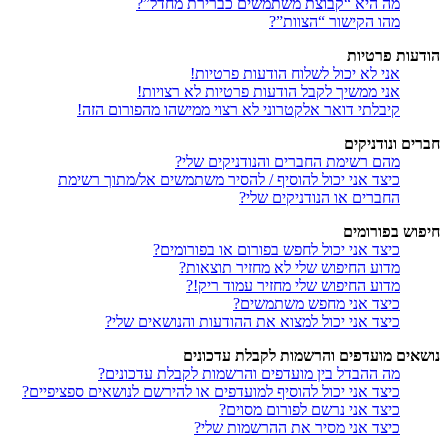
מה היא “קבוצת משתמשים כברירת מחדל”?
מהו הקישור “הצוות”?
הודעות פרטיות
אני לא יכול לשלוח הודעות פרטיות!
אני ממשיך לקבל הודעות פרטיות לא רצויות!
קיבלתי דואר אלקטרוני לא רצוי ממישהו מהפורום הזה!
חברים ונודניקים
מהם רשימת החברים והנודניקים שלי?
כיצד אני יכול להוסיף / להסיר משתמשים אל/מתוך רשימת
החברים או הנודניקים שלי?
חיפוש בפורומים
כיצד אני יכול לחפש בפורום או בפורומים?
מדוע החיפוש שלי לא מחזיר תוצאות?
מדוע החיפוש שלי מחזיר עמוד ריק!?
כיצד אני מחפש משתמשים?
כיצד אני יכול למצוא את ההודעות והנושאים שלי?
נושאים מועדפים והרשמות לקבלת עדכונים
מה ההבדל בין מועדפים והרשמות לקבלת עדכונים?
כיצד אני יכול להוסיף למועדפים או להירשם לנושאים ספציפיים?
כיצד אני נרשם לפורום מסוים?
כיצד אני מסיר את ההרשמות שלי?