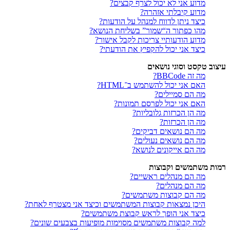
מדוע אני לא יכול לצרף קבצים?
מדוע קיבלתי אזהרה?
כיצד ניתן לדווח למנהל על הודעות?
מהו כפתור ה“שמור” בשליחת הנושא?
מדוע הודעותיי צריכות לקבל אישור?
כיצד אני יכול להקפיץ את הודעתי?
עיצוב טקסט וסוגי נושאים
מה זה BBCode?
האם אני יכול להשתמש ב־HTML?
מה הם סמיילים?
האם אני יכול לפרסם תמונות?
מה הן הכרזות גלובליות?
מה הן הכרזות?
מה הם נושאים דביקים?
מה הם נושאים נעולים?
מה הם אייקונים לנושא?
רמות משתמשים וקבוצות
מה הם מנהלים ראשיים?
מה הם מנהלים?
מה הם קבוצות משתמשים?
היכן נמצאות קבוצות המשתמשים וכיצד אני מצטרף לאחת?
כיצד אני הופך לראש קבוצת משתמשים?
למה קבוצות משתמשים מסוימות מופיעות בצבעים שונים?