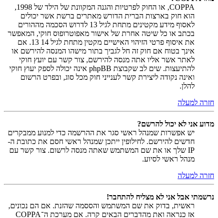
COPPA, או החוק לפרטיות והגנה המקוונת של הילד של 1998,
הוא חוק בארצות הברית הדורש מאתרים ברשת אשר יכולים
לאסוף מידע מקטינים מתחת לגיל 13 לדרוש הסכמה מההורים
בכתב או כל שיטה אחרת של אישור מאפוטרופוס חוקי, המאפשר
את איסוף פרטי הזיהוי האישיים מקטין מתחת לגיל 14 13. אם
אינך בטוח אם חוק זה חל לגביך בתור מישהו המנסה להירשם או
לאתר אשר אליו אתה מנסה להירשם, צור קשר עם יועץ חוקי
להתיעצות. שים לב שקבוצת phpBB אינה יכולה לספק יעוץ חוקי
ואינה נקודה ליצירת קשר לענייני חוק מכל סוג, ובפרט הרשום
להלן.
חזרה למעלה
מדוע אני לא יכול להרשם?
יש אפשרות שמנהל ראשי סגר את ההרשמה כדי למנוע ממבקרים
חדשים להירשם. לחילופין ייתכן שמנהל ראשי חסם את כתובת ה-
IP שלך או את שם המשתמש שאתה מנסה לרשום. צור קשר עם
מנהל ראשי לסיוע.
חזרה למעלה
נרשמתי אבל אני לא מצליח להתחבר!
ראשית, בדוק את שם המשתמש והססמה שהזנת. אם הם נכונים,
אז כנראה ואת מהדברים הבאים קרה. אם מערכת ה־COPPA