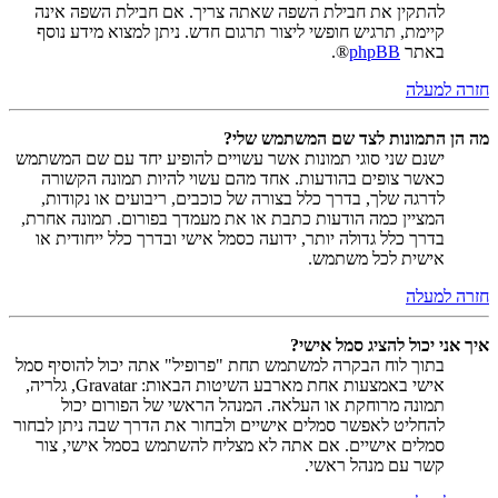
להתקין את חבילת השפה שאתה צריך. אם חבילת השפה אינה
קיימת, תרגיש חופשי ליצור תרגום חדש. ניתן למצוא מידע נוסף
באתר
phpBB
®.
חזרה למעלה
מה הן התמונות לצד שם המשתמש שלי?
ישנם שני סוגי תמונות אשר עשויים להופיע יחד עם שם המשתמש
כאשר צופים בהודעות. אחד מהם עשוי להיות תמונה הקשורה
לדרגה שלך, בדרך כלל בצורה של כוכבים, ריבועים או נקודות,
המציין כמה הודעות כתבת או את מעמדך בפורום. תמונה אחרת,
בדרך כלל גדולה יותר, ידועה כסמל אישי ובדרך כלל ייחודית או
אישית לכל משתמש.
חזרה למעלה
איך אני יכול להציג סמל אישי?
בתוך לוח הבקרה למשתמש תחת "פרופיל" אתה יכול להוסיף סמל
אישי באמצעות אחת מארבע השיטות הבאות: Gravatar, גלריה,
תמונה מרוחקת או העלאה. המנהל הראשי של הפורום יכול
להחליט לאפשר סמלים אישיים ולבחור את הדרך שבה ניתן לבחור
סמלים אישיים. אם אתה לא מצליח להשתמש בסמל אישי, צור
קשר עם מנהל ראשי.