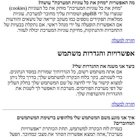
מה האפשרות “מחק את כל עוגיות המערכת” עושה?
"מחק את כל עוגיות המערכת" מוחק את כל העוגיות (cookies)
שנוצרו על ידי phpBB ושומרות עליך מחובר למערכת. עוגיות
ממלאות תפקידים נוספים כמו מעקב קריאה של נושאים והודעות
אם האפשרות הופעלה על ידי מנהל ראשי. אם נתקלת בבעיות של
התחברות והתנתקות, מחיקת עוגיות המערכת יכולה לעזור.
חזרה למעלה
אפשרויות והגדרות משתמש
כיצד אני משנה את ההגדרות שלי?
אם אתה משתמש רשום, כל הגדרותיך שמורות במסד הנתונים.
כדי לשנותם, בקר בלוח הבקרה למשתמש שלך; בדרך כלל ניתן
למצוא קישור על ידי לחיצה על שם המשתמש שלך בחלק העליון
של דפי מערכת הפורומים. מערכת זו תאפשר לך לשנות את
ההגדרות וההעדפות שלך.
חזרה למעלה
איך אני מונע משם המשתמש שלי מלהופיע ברשימת המשתמשים
המחוברים?
בעזרת לוח הבקרה למשתמש, תחת הכותרת “אפשרויות
מערכת”,אתה תמצא אפשרות
הסתר את מצבי כמחובר
. הפעל