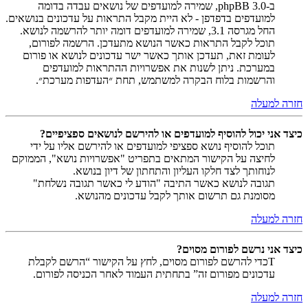
ב-phpBB 3.0, שמירה למועדפים של נושאים עבדה בדומה
למועדפים בדפדפן - לא היית מקבל התראות על עדכונים בנושאים.
החל מגרסה 3.1, שמירה למועדפים דומה יותר להרשמה לנושא.
תוכל לקבל התראות כאשר הנושא מתעדכן. הרשמה לפורום,
לעומת זאת, תעדכן אותך כאשר ישר עדכונים לנושא או פורום
במערכת. ניתן לשנות את אפשרויות ההתראות למועדפים
והרשמות בלוח הבקרה למשתמש, תחת ״העדפות מערכת״.
חזרה למעלה
כיצד אני יכול להוסיף למועדפים או להירשם לנושאים ספציפיים?
תוכל להוסיף נושא ספציפי למועדפים או להירשם אליו על ידי
לחיצה על הקישור המתאים בתפריט "אפשרויות נושא", הממוקם
לנוחותך לצד חלקו העליון והתחתון של דיון בנושא.
תגובה לנושא כאשר התיבה "הודע לי כאשר תגובה נשלחת"
מסומנת גם תרשום אותך לקבל עדכונים מהנושא.
חזרה למעלה
כיצד אני נרשם לפורום מסוים?
Tכדי להרשם לפורום מסוים, לחץ על הקישור “הרשם לקבלת
עדכונים מפורום זה” בתחתית העמוד לאחר הכניסה לפורום.
חזרה למעלה