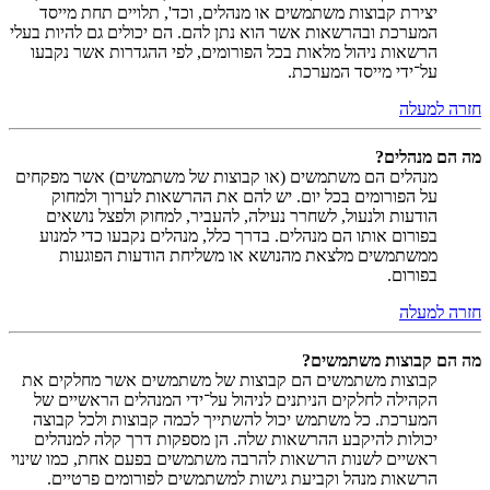
יצירת קבוצות משתמשים או מנהלים, וכד', תלויים תחת מייסד
המערכת ובהרשאות אשר הוא נתן להם. הם יכולים גם להיות בעלי
הרשאות ניהול מלאות בכל הפורומים, לפי ההגדרות אשר נקבעו
על־ידי מייסד המערכת.
חזרה למעלה
מה הם מנהלים?
מנהלים הם משתמשים (או קבוצות של משתמשים) אשר מפקחים
על הפורומים בכל יום. יש להם את ההרשאות לערוך ולמחוק
הודעות ולנעול, לשחרר נעילה, להעביר, למחוק ולפצל נושאים
בפורום אותו הם מנהלים. בדרך כלל, מנהלים נקבעו כדי למנוע
ממשתמשים מלצאת מהנושא או משליחת הודעות הפוגעות
בפורום.
חזרה למעלה
מה הם קבוצות משתמשים?
קבוצות משתמשים הם קבוצות של משתמשים אשר מחלקים את
הקהילה לחלקים הניתנים לניהול על־ידי המנהלים הראשיים של
המערכת. כל משתמש יכול להשתייך לכמה קבוצות ולכל קבוצה
יכולות להיקבע ההרשאות שלה. הן מספקות דרך קלה למנהלים
ראשיים לשנות הרשאות להרבה משתמשים בפעם אחת, כמו שינוי
הרשאות מנהל וקביעת גישות למשתמשים לפורומים פרטיים.