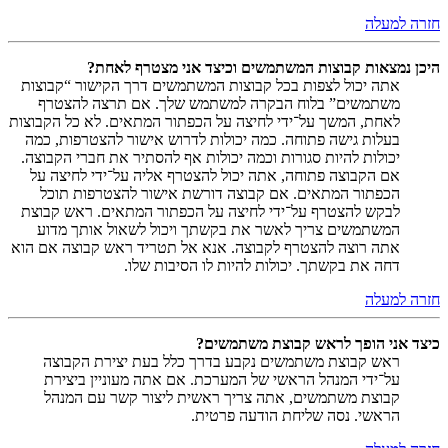
חזרה למעלה
היכן נמצאות קבוצות המשתמשים וכיצד אני מצטרף לאחת?
אתה יכול לצפות בכל קבוצות המשתמשים דרך הקישור “קבוצות
משתמשים” בלוח הבקרה למשתמש שלך. אם תרצה להצטרף
לאחת, המשך על־ידי לחיצה על הכפתור המתאים. לא כל הקבוצות
בעלות גישה פתוחה. כמה יכולות לדרוש אישור להצטרפות, כמה
יכולות להיות סגורות וכמה יכולות אף להסתיר את חברי הקבוצה.
אם הקבוצה פתוחה, אתה יכול להצטרף אליה על־ידי לחיצה על
הכפתור המתאים. אם קבוצה דורשת אישור להצטרפות תוכל
לבקש להצטרף על־ידי לחיצה על הכפתור המתאים. ראש קבוצת
המשתמשים צריך לאשר את בקשתך ויכול לשאול אותך מדוע
אתה רוצה להצטרף לקבוצה. אנא אל תטריד ראש קבוצה אם הוא
דחה את בקשתך. יכולות להיות לו הסיבות שלו.
חזרה למעלה
כיצד אני הופך לראש קבוצת משתמשים?
ראש קבוצת משתמשים נקבע בדרך כלל בעת יצירת הקבוצה
על־ידי המנהל הראשי של המערכת. אם אתה מעוניין ביצירת
קבוצת משתמשים, אתה צריך ראשית ליצור קשר עם המנהל
הראשי. נסה שליחת הודעה פרטית.