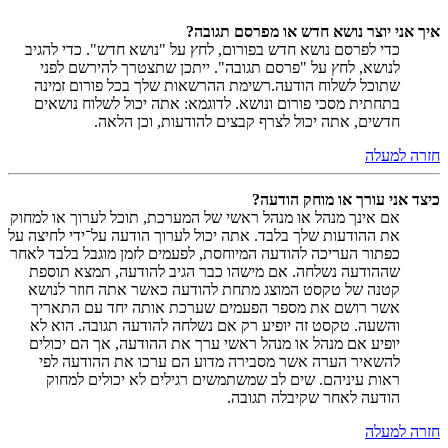
איך אני יוצר נושא חדש או מפרסם תגובה?
כדי לפרסם נושא חדש בפורום, לחץ על "נושא חדש". כדי להגיב
לנושא, לחץ על "פרסם תגובה". ייתכן שתצטרך להירשם לפני
שתוכל לשלוח הודעה.רשימת ההרשאות שלך בכל פורום זמינה
בתחתית מסכי פורום ונושא. לדוגמא: אתה יכול לשלוח נושאים
חדשים, אתה יכול לצרף קבצים להודעות, וכן הלאה.
חזרה למעלה
כיצד אני עורך או מוחק הודעה?
אם אינך מנהל או מנהל ראשי של המערכת, תוכל לערוך או למחוק
את ההודעות שלך בלבד. אתה יכול לערוך הודעה על־ידי לחיצה על
כפתור העריכה להודעה המיוחסת, לפעמים לזמן מוגבל בלבד לאחר
שההודעה נשלחה. אם מישהו כבר הגיב להודעה, תמצא תוספת
קטנה של טקסט המוצג מתחת להודעה כאשר אתה חוזר לנושא
אשר רושם את מספר הפעמים שערכת אותה יחד עם התאריך
והשעה. טקסט זה יופיע רק אם נשלחה להודעה תגובה. הוא לא
יופיע אם מנהל או מנהל ראשי ערך את ההודעה, אך הם יכולים
להשאיר הערה אשר מסבירה מדוע הם ערכו את ההודעה לפי
ראות עיניהם. שים לב שמשתמשים רגילים לא יכולים למחוק
הודעה לאחר שקיבלה תגובה.
חזרה למעלה