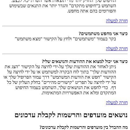
החיפוש שלך החזיק יותר מדי תוצאות אשר השרת יכול לבצע.
השתמש ב“חיפוש מתקדם” והגדר יותר את התנאים שבשימוש
והפורומים בהם אתה מחפש.
חזרה למעלה
כיצד אני מחפש משתמשים?
בקר בעמוד “משתמשים” ולחץ על הקישור “מצא משתמש”
חזרה למעלה
כיצד אני יכול למצוא את ההודעות והנושאים שלי?
ניתן לאחזר את ההודעות שלך על-ידי לחיצה על הקישור "הצג את
ההודעות שלך" בתוך לוח הבקרה למשתמש או על ידי לחיצה על
הקישור "חפש את הודעות המשתמש" דרך עמוד הפרופיל שלך או
על ידי לחיצה על תפריט "קישורים מהירים" בחלק העליון של כל
דף. כדי לחפש את הנושאים שלך, השתמש בעמוד החיפוש
המתקדם ומלא את האפשרויות המתאימות.
חזרה למעלה
נושאים מועדפים והרשמות לקבלת עדכונים
מה ההבדל בין מועדפים והרשמות לקבלת עדכונים?