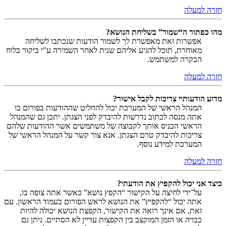
חזרה למעלה
מהו כפתור ה“שמור” בשליחת הנושא?
אפשרות זאת מאפשרת לך לשמור הודעות שנכתבו לשליחה
מאוחרת, תוכל להגיע אליהם שנית לאחר השמירה ע"י ביקור בלוח
הבקרה למשתמש.
חזרה למעלה
מדוע הודעותיי צריכות לקבל אישור?
המנהל הראשי של המערכת יכול להחליט שההודעות בפורום בו
אתה מנסה לכתוב נדרשות להיבדק לפני הצגתן. יתכן גם שהמנהל
הראשי הכניס אותך לקבוצה של משתמשים אשר ההודעות שלהם
צריכות להיבדק טרם הצגתן. אנא צור קשר על המנהל הראשי של
המערכת למידע נוסף.
חזרה למעלה
כיצד אני יכול להקפיץ את הודעתי?
על־ידי לחיצה על הקישור “הקפץ נושא” כאשר אתה צופה בו,
אתה יכול “להקפיץ” את הנושא לראש הפורום בעמוד הראשון. עם
זאת, אם אינך רואה את הקישור, הקפצת הנושא יכולה להיות
כבויה או הזמן המוקצב בין הקפצות עדיין לא הסתיים. ניתן גם