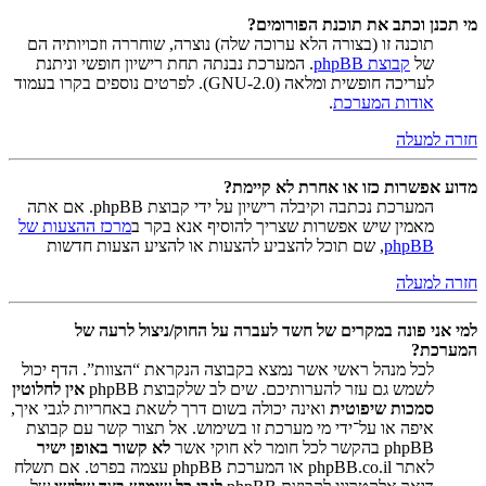
מי תכנן וכתב את תוכנת הפורומים?
תוכנה זו (בצורה הלא ערוכה שלה) נוצרה, שוחררה וזכויותיה הם
של
קבוצת phpBB
. המערכת נבנתה תחת רישיון חופשי וניתנת
לעריכה חופשית ומלאה (GNU-2.0). לפרטים נוספים בקרו בעמוד
אודות המערכת
.
חזרה למעלה
מדוע אפשרות כזו או אחרת לא קיימת?
המערכת נכתבה וקיבלה רישיון על ידי קבוצת phpBB. אם אתה
מאמין שיש אפשרות שצריך להוסיף אנא בקר ב
מרכז ההצעות של
phpBB
, שם תוכל להצביע להצעות או להציע הצעות חדשות
חזרה למעלה
למי אני פונה במקרים של חשד לעברה על החוק/ניצול לרעה של
המערכת?
לכל מנהל ראשי אשר נמצא בקבוצה הנקראת “הצוות”. הדף יכול
לשמש גם עזר להערותיכם. שים לב שלקבוצת phpBB
אין לחלוטין
סמכות שיפוטית
ואינה יכולה בשום דרך לשאת באחריות לגבי איך,
איפה או על־ידי מי מערכת זו בשימוש. אל תצור קשר עם קבוצת
phpBB בהקשר לכל חומר לא חוקי אשר
לא קשור באופן ישיר
לאתר phpBB.co.il או המערכת phpBB עצמה בפרט. אם תשלח