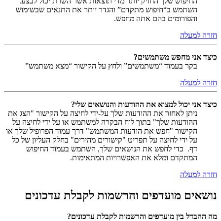
החיפוש שלך החזיק יותר מדי תוצאות אשר השרת יכול לבצע.
השתמש ב“חיפוש מתקדם” והגדר יותר את התנאים שבשימוש
והפורומים בהם אתה מחפש.
חזרה למעלה
כיצד אני מחפש משתמשים?
בקר בעמוד “משתמשים” ולחץ על הקישור “מצא משתמש”
חזרה למעלה
כיצד אני יכול למצוא את ההודעות והנושאים שלי?
ניתן לאחזר את ההודעות שלך על-ידי לחיצה על הקישור "הצג את
ההודעות שלך" בתוך לוח הבקרה למשתמש או על ידי לחיצה על
הקישור "חפש את הודעות המשתמש" דרך עמוד הפרופיל שלך או
על ידי לחיצה על תפריט "קישורים מהירים" בחלק העליון של כל
דף. כדי לחפש את הנושאים שלך, השתמש בעמוד החיפוש
המתקדם ומלא את האפשרויות המתאימות.
חזרה למעלה
נושאים מועדפים והרשמות לקבלת עדכונים
מה ההבדל בין מועדפים והרשמות לקבלת עדכונים?