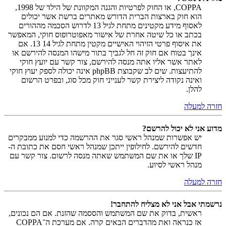
COPPA, או החוק לפרטיות והגנה המקוונת של הילד של 1998,
הוא חוק בארצות הברית הדורש מאתרים ברשת אשר יכולים
לאסוף מידע מקטינים מתחת לגיל 13 לדרוש הסכמה מההורים
בכתב או כל שיטה אחרת של אישור מאפוטרופוס חוקי, המאפשר
את איסוף פרטי הזיהוי האישיים מקטין מתחת לגיל 14 13. אם
אינך בטוח אם חוק זה חל לגביך בתור מישהו המנסה להירשם או
לאתר אשר אליו אתה מנסה להירשם, צור קשר עם יועץ חוקי
להתיעצות. שים לב שקבוצת phpBB אינה יכולה לספק יעוץ חוקי
ואינה נקודה ליצירת קשר לענייני חוק מכל סוג, ובפרט הרשום
להלן.
חזרה למעלה
מדוע אני לא יכול להרשם?
יש אפשרות שמנהל ראשי סגר את ההרשמה כדי למנוע ממבקרים
חדשים להירשם. לחילופין ייתכן שמנהל ראשי חסם את כתובת ה-
IP שלך או את שם המשתמש שאתה מנסה לרשום. צור קשר עם
מנהל ראשי לסיוע.
חזרה למעלה
נרשמתי אבל אני לא מצליח להתחבר!
ראשית, בדוק את שם המשתמש והססמה שהזנת. אם הם נכונים,
אז כנראה ואת מהדברים הבאים קרה. אם מערכת ה־COPPA