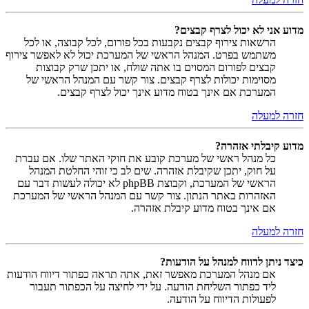
מדוע אני לא יכול לצרף קבצים?
הרשאות צירוף קבצים נקבעות בכל פורום, לכל קבוצה, או לכל
משתמש בפרט. המנהל הראשי של המערכת יכול לא לאפשר צירוף
קבצים לפורום המסוים בו אתה שולח, או יתכן שרק קבוצות
מסוימות יכולות לצרף קבצים. צור קשר עם המנהל הראשי של
המערכת אם אינך בטוח מדוע אינך יכול לצרף קבצים.
חזרה למעלה
מדוע קיבלתי אזהרה?
כל מנהל ראשי של מערכת קובע את חוקי האתר שלו. אם עברת
על חוק, יתכן שקיבלת אזהרה. שים לב כי זוהי החלטת המנהל
הראשי של המערכת, וקבוצת phpBB לא יכולה לעשות דבר עם
האזהרות באתר הנתון. צור קשר עם המנהל הראשי של המערכת
אם אינך בטוח מדוע קיבלת אזהרה.
חזרה למעלה
כיצד ניתן לדווח למנהל על הודעות?
אם מנהל המערכת מאפשר זאת, אתה תראה כפתור דיווח הודעות
ליד כפתור השליחת הודעה. על ידי לחיצה על הכפתור תעבור
לפעולות הדיווח על הודעה.