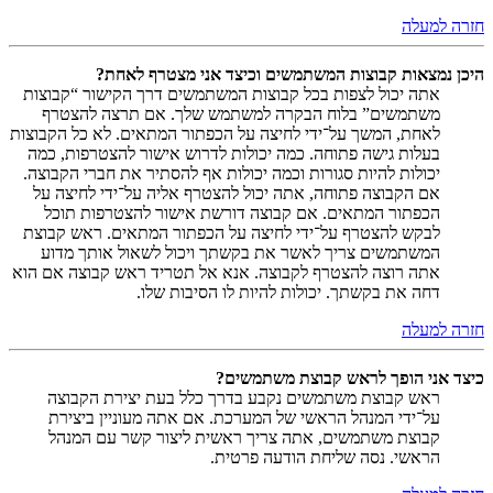
חזרה למעלה
היכן נמצאות קבוצות המשתמשים וכיצד אני מצטרף לאחת?
אתה יכול לצפות בכל קבוצות המשתמשים דרך הקישור “קבוצות
משתמשים” בלוח הבקרה למשתמש שלך. אם תרצה להצטרף
לאחת, המשך על־ידי לחיצה על הכפתור המתאים. לא כל הקבוצות
בעלות גישה פתוחה. כמה יכולות לדרוש אישור להצטרפות, כמה
יכולות להיות סגורות וכמה יכולות אף להסתיר את חברי הקבוצה.
אם הקבוצה פתוחה, אתה יכול להצטרף אליה על־ידי לחיצה על
הכפתור המתאים. אם קבוצה דורשת אישור להצטרפות תוכל
לבקש להצטרף על־ידי לחיצה על הכפתור המתאים. ראש קבוצת
המשתמשים צריך לאשר את בקשתך ויכול לשאול אותך מדוע
אתה רוצה להצטרף לקבוצה. אנא אל תטריד ראש קבוצה אם הוא
דחה את בקשתך. יכולות להיות לו הסיבות שלו.
חזרה למעלה
כיצד אני הופך לראש קבוצת משתמשים?
ראש קבוצת משתמשים נקבע בדרך כלל בעת יצירת הקבוצה
על־ידי המנהל הראשי של המערכת. אם אתה מעוניין ביצירת
קבוצת משתמשים, אתה צריך ראשית ליצור קשר עם המנהל
הראשי. נסה שליחת הודעה פרטית.