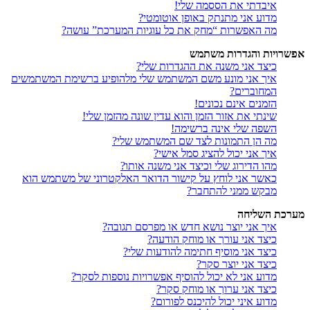
איבדתי את הססמה שלי!
מדוע אני מתנתק באופן אוטומטי?
מה האפשרות “מחק את כל עוגיות המערכת” עושה?
אפשרויות והגדרות משתמש
כיצד אני משנה את ההגדרות שלי?
איך אני מונע משם המשתמש שלי מלהופיע ברשימת המשתמשים
המחוברים?
הזמנים אינם נכונים!
שינתי את אזור הזמן והוא עדין שונה מהזמן שלי!
השפה שלי אינה ברשימה!
מה הן התמונות לצד שם המשתמש שלי?
איך אני יכול להציג סמל אישי?
מהו הדירוג שלי וכיצד אני משנה אותו?
כאשר אני לוחץ על קישור הדואר האלקטרוני של משתמש הוא
מבקש ממני להתחבר?
מערכת השליחה
איך אני יוצר נושא חדש או מפרסם תגובה?
כיצד אני עורך או מוחק הודעה?
כיצד אני מוסיף חתימה להודעות שלי?
כיצד אני יוצר סקר?
מדוע אני לא יכול להוסיף אפשרויות נוספות לסקר?
כיצד אני ערוך או מוחק סקר?
מדוע איני יכול להיכנס לפורום?