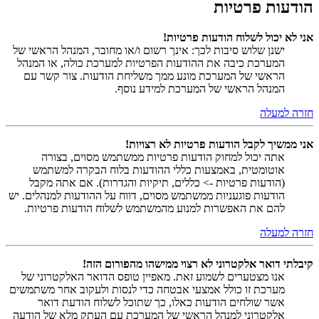
הודעות פרטיות
אני לא יכול לשלוח הודעות פרטיות!
ישנן שלוש סיבות לכך: אינך רשום ו/או מחובר, המנהל הראשי של
המערכת כיבה את ההודעות הפרטיות למערכת כולה, או המנהל
הראשי של המערכת מונע ממך משליחת הודעות. צור קשר עם
המנהל הראשי של המערכת למידע נוסף.
חזרה למעלה
אני ממשיך לקבל הודעות פרטיות לא רצויות!
אתה יכול למחוק הודעות פרטיות ממשתמש מסוים, בצורה
אוטומטית, באמצעות כללי ההודעות בלוח הבקרה למשתמש
(הודעות פרטיות -> כללים, תיקיות והגדרות). אם אתה מקבל
הודעות פוגעניות ממשתמש מסוים, דווח על ההודעות למנהלים. יש
להם את האפשרות למנוע מהמשתמש לשלוח הודעות פרטיות.
חזרה למעלה
קיבלתי דואר אלקטרוני לא רצוי ממישהו מהפורום הזה!
אנו מצטערים לשמוע זאת. מאפיין טופס הדואר האלקטרוני של
מערכת זו כולל אמצעי אבטחה כדי לנסות ולעקוב אחר משתמשים
אשר שולחים הודעות כאלו, כך שתוכל לשלוח הודעת דואר
אלקטרוני למנהל הראשי של המערכת עם העתק מלא של הודעה