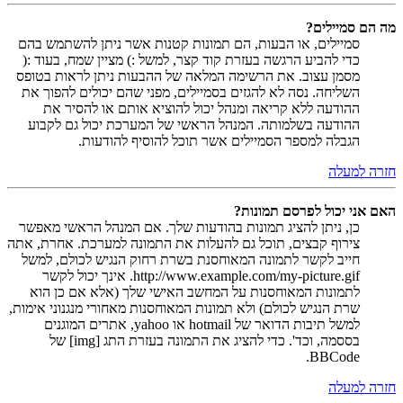
מה הם סמיילים?
סמיילים, או הבעות, הם תמונות קטנות אשר ניתן להשתמש בהם
כדי להביע הרגשה בעזרת קוד קצר, למשל :) מציין שמח, בעוד :(
מסמן עצוב. את הרשימה המלאה של ההבעות ניתן לראות בטופס
השליחה. נסה לא להגזים בסמיילים, מפני שהם יכולים להפוך את
ההודעה ללא קריאה ומנהל יכול להוציא אותם או להסיר את
ההודעה בשלמותה. המנהל הראשי של המערכת יכול גם לקבוע
הגבלה למספר הסמיילים אשר תוכל להוסיף להודעות.
חזרה למעלה
האם אני יכול לפרסם תמונות?
כן, ניתן להציג תמונות בהודעות שלך. אם המנהל הראשי מאפשר
צירוף קבצים, תוכל גם להעלות את התמונה למערכת. אחרת, אתה
חייב לקשר לתמונה המאוחסנת בשרת רחוק הנגיש לכולם, למשל
http://www.example.com/my-picture.gif. אינך יכול לקשר
לתמונות המאוחסנות על המחשב האישי שלך (אלא אם כן הוא
שרת הנגיש לכולם) ולא תמונות המאוחסנות מאחורי מנגנוני אימות,
למשל תיבות הדואר של hotmail או yahoo, אתרים המוגנים
בססמה, וכד'. כדי להציג את התמונה בעזרת התג [img] של
BBCode.
חזרה למעלה