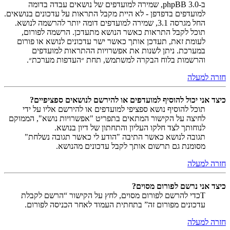
ב-phpBB 3.0, שמירה למועדפים של נושאים עבדה בדומה
למועדפים בדפדפן - לא היית מקבל התראות על עדכונים בנושאים.
החל מגרסה 3.1, שמירה למועדפים דומה יותר להרשמה לנושא.
תוכל לקבל התראות כאשר הנושא מתעדכן. הרשמה לפורום,
לעומת זאת, תעדכן אותך כאשר ישר עדכונים לנושא או פורום
במערכת. ניתן לשנות את אפשרויות ההתראות למועדפים
והרשמות בלוח הבקרה למשתמש, תחת ״העדפות מערכת״.
חזרה למעלה
כיצד אני יכול להוסיף למועדפים או להירשם לנושאים ספציפיים?
תוכל להוסיף נושא ספציפי למועדפים או להירשם אליו על ידי
לחיצה על הקישור המתאים בתפריט "אפשרויות נושא", הממוקם
לנוחותך לצד חלקו העליון והתחתון של דיון בנושא.
תגובה לנושא כאשר התיבה "הודע לי כאשר תגובה נשלחת"
מסומנת גם תרשום אותך לקבל עדכונים מהנושא.
חזרה למעלה
כיצד אני נרשם לפורום מסוים?
Tכדי להרשם לפורום מסוים, לחץ על הקישור “הרשם לקבלת
עדכונים מפורום זה” בתחתית העמוד לאחר הכניסה לפורום.
חזרה למעלה