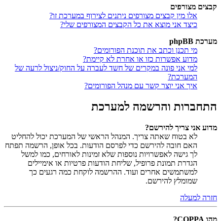
קבצים מצורפים
אלו מין קבצים מצורפים ניתנים לצירוף במערכת זו?
כיצד אני מוצא את כל הקבצים המצורפים שלי?
מערכת phpBB
מי תכנן וכתב את תוכנת הפורומים?
מדוע אפשרות כזו או אחרת לא קיימת?
למי אני פונה במקרים של חשד לעברה על החוק/ניצול לרעה של
המערכת?
איך אני יוצר קשר עם מנהל הפורומים?
התחברות והרשמה למערכת
מדוע אני צריך להירשם?
לא בטוח שאתה צריך. המנהל הראשי של המערכת יכול להחליט
האם חובה להירשם כדי לפרסם הודעות. בכל אופן, הרשמה תפתח
לך גישה לאפשרויות נוספות שלא זמינות לאורחים, כמו למשל
הגדרת תמונת פרופיל, שליחת הודעות פרטיות או אימיילים
למשתמשים אחרים ועוד. ההרשמה לוקחת כמה רגעים כך
שמומלץ להירשם.
חזרה למעלה
מהו COPPA?