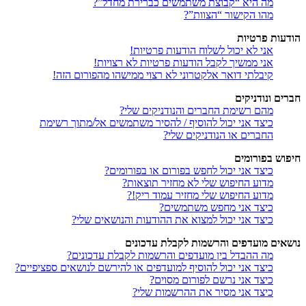
מה היא “קבוצת משתמשים כברירת מחדל”?
מהו הקישור “הצוות”?
הודעות פרטיות
אני לא יכול לשלוח הודעות פרטיות!
אני ממשיך לקבל הודעות פרטיות לא רצויות!
קיבלתי דואר אלקטרוני לא רצוי ממישהו מהפורום הזה!
חברים ונודניקים
מהם רשימת החברים והנודניקים שלי?
כיצד אני יכול להוסיף / להסיר משתמשים אל/מתוך רשימת
החברים או הנודניקים שלי?
חיפוש בפורומים
כיצד אני יכול לחפש בפורום או בפורומים?
מדוע החיפוש שלי לא מחזיר תוצאות?
מדוע החיפוש שלי מחזיר עמוד ריק!?
כיצד אני מחפש משתמשים?
כיצד אני יכול למצוא את ההודעות והנושאים שלי?
נושאים מועדפים והרשמות לקבלת עדכונים
מה ההבדל בין מועדפים והרשמות לקבלת עדכונים?
כיצד אני יכול להוסיף למועדפים או להירשם לנושאים ספציפיים?
כיצד אני נרשם לפורום מסוים?
כיצד אני מסיר את ההרשמות שלי?