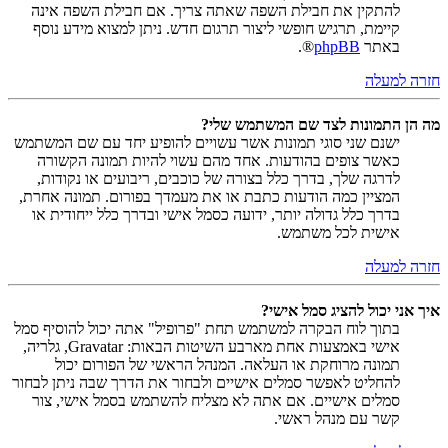
להתקין את חבילת השפה שאתה צריך. אם חבילת השפה אינה
קיימת, תרגיש חופשי ליצור תרגום חדש. ניתן למצוא מידע נוסף
באתר
phpBB
®.
חזרה למעלה
מה הן התמונות לצד שם המשתמש שלי?
ישנם שני סוגי תמונות אשר עשויים להופיע יחד עם שם המשתמש
כאשר צופים בהודעות. אחד מהם עשוי להיות תמונה הקשורה
לדרגה שלך, בדרך כלל בצורה של כוכבים, ריבועים או נקודות,
המציין כמה הודעות כתבת או את מעמדך בפורום. תמונה אחרת,
בדרך כלל גדולה יותר, ידועה כסמל אישי ובדרך כלל ייחודית או
אישית לכל משתמש.
חזרה למעלה
איך אני יכול להציג סמל אישי?
בתוך לוח הבקרה למשתמש תחת "פרופיל" אתה יכול להוסיף סמל
אישי באמצעות אחת מארבע השיטות הבאות: Gravatar, גלריה,
תמונה מרוחקת או העלאה. המנהל הראשי של הפורום יכול
להחליט לאפשר סמלים אישיים ולבחור את הדרך שבה ניתן לבחור
סמלים אישיים. אם אתה לא מצליח להשתמש בסמל אישי, צור
קשר עם מנהל ראשי.