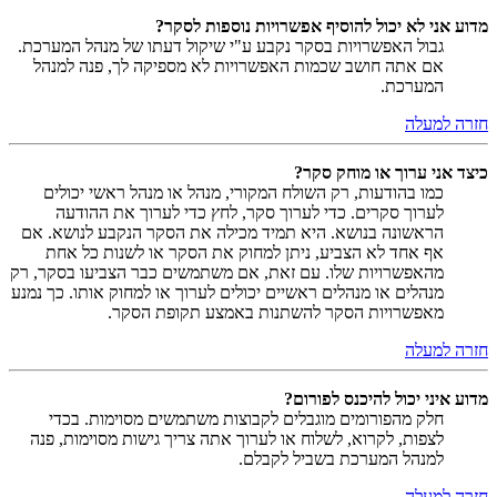
מדוע אני לא יכול להוסיף אפשרויות נוספות לסקר?
גבול האפשרויות בסקר נקבע ע"י שיקול דעתו של מנהל המערכת.
אם אתה חושב שכמות האפשרויות לא מספיקה לך, פנה למנהל
המערכת.
חזרה למעלה
כיצד אני ערוך או מוחק סקר?
כמו בהודעות, רק השולח המקורי, מנהל או מנהל ראשי יכולים
לערוך סקרים. כדי לערוך סקר, לחץ כדי לערוך את ההודעה
הראשונה בנושא. היא תמיד מכילה את הסקר הנקבע לנושא. אם
אף אחד לא הצביע, ניתן למחוק את הסקר או לשנות כל אחת
מהאפשרויות שלו. עם זאת, אם משתמשים כבר הצביעו בסקר, רק
מנהלים או מנהלים ראשיים יכולים לערוך או למחוק אותו. כך נמנע
מאפשרויות הסקר להשתנות באמצע תקופת הסקר.
חזרה למעלה
מדוע איני יכול להיכנס לפורום?
חלק מהפורומים מוגבלים לקבוצות משתמשים מסוימות. בכדי
לצפות, לקרוא, לשלוח או לערוך אתה צריך גישות מסוימות, פנה
למנהל המערכת בשביל לקבלם.
חזרה למעלה