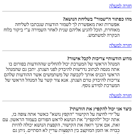
חזרה למעלה
מהו כפתור ה“שמור” בשליחת הנושא?
אפשרות זאת מאפשרת לך לשמור הודעות שנכתבו לשליחה
מאוחרת, תוכל להגיע אליהם שנית לאחר השמירה ע"י ביקור בלוח
הבקרה למשתמש.
חזרה למעלה
מדוע הודעותיי צריכות לקבל אישור?
המנהל הראשי של המערכת יכול להחליט שההודעות בפורום בו
אתה מנסה לכתוב נדרשות להיבדק לפני הצגתן. יתכן גם שהמנהל
הראשי הכניס אותך לקבוצה של משתמשים אשר ההודעות שלהם
צריכות להיבדק טרם הצגתן. אנא צור קשר על המנהל הראשי של
המערכת למידע נוסף.
חזרה למעלה
כיצד אני יכול להקפיץ את הודעתי?
על־ידי לחיצה על הקישור “הקפץ נושא” כאשר אתה צופה בו,
אתה יכול “להקפיץ” את הנושא לראש הפורום בעמוד הראשון. עם
זאת, אם אינך רואה את הקישור, הקפצת הנושא יכולה להיות
כבויה או הזמן המוקצב בין הקפצות עדיין לא הסתיים. ניתן גם