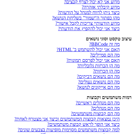
מדוע אני לא יכול לצרף קבצים?
מדוע קיבלתי אזהרה?
כיצד ניתן לדווח למנהל על הודעות?
מהו כפתור ה“שמור” בשליחת הנושא?
מדוע הודעותיי צריכות לקבל אישור?
כיצד אני יכול להקפיץ את הודעתי?
עיצוב טקסט וסוגי נושאים
מה זה BBCode?
האם אני יכול להשתמש ב־HTML?
מה הם סמיילים?
האם אני יכול לפרסם תמונות?
מה הן הכרזות גלובליות?
מה הן הכרזות?
מה הם נושאים דביקים?
מה הם נושאים נעולים?
מה הם אייקונים לנושא?
רמות משתמשים וקבוצות
מה הם מנהלים ראשיים?
מה הם מנהלים?
מה הם קבוצות משתמשים?
היכן נמצאות קבוצות המשתמשים וכיצד אני מצטרף לאחת?
כיצד אני הופך לראש קבוצת משתמשים?
למה קבוצות משתמשים מסוימות מופיעות בצבעים שונים?