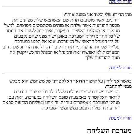
חזרה למעלה
מהו הדירוג שלי וכיצד אני משנה אותו?
דירוגים, אשר מופיעים תחת שם המשתמש שלך, מציינים את
מספר ההודעות אשר שלחת או מזהים משתמשים מסוימים, למשל
מנהלים או מנהלים ראשיים. כעיקרון, אינך יכול לשנות את הנוסח
של כל אחד מדירוגי המערכת באופן ישיר מפני שהם נקבעים
על־ידי המנהל הראשי של המערכת. אנא אל תפגע במערכת
על־ידי שליחת הודעות מיותרות רק כדי הגדיל את הדירוג שלך. רוב
המערכות לא יאפשרו זאת והמנהל או המנהל הראשי יקטין את
מונה ההודעות שלך.
חזרה למעלה
כאשר אני לוחץ על קישור הדואר האלקטרוני של משתמש הוא מבקש
ממני להתחבר?
רק משתמשים רשומים יכולים לשלוח לחברי הפורום הודעות
לדואר האלקטרוני באמצעות טופס השליחה במערכת, וזאת עם
מנהלי המערכת מאפשרים עזר זה. זה מונע משליחת הודעות ספאם
והודעות היכולות לפגוע במשתמשי המערכת.
חזרה למעלה
מערכת השליחה