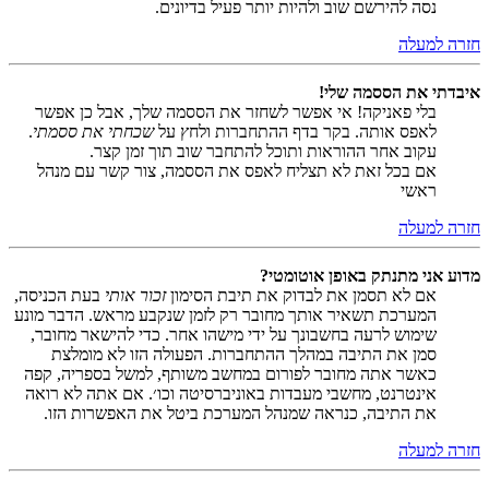
נסה להירשם שוב ולהיות יותר פעיל בדיונים.
חזרה למעלה
איבדתי את הססמה שלי!
בלי פאניקה! אי אפשר לשחזר את הססמה שלך, אבל כן אפשר
לאפס אותה. בקר בדף ההתחברות ולחץ על
שכחתי את ססמתי
.
עקוב אחר ההוראות ותוכל להתחבר שוב תוך זמן קצר.
אם בכל זאת לא תצליח לאפס את הססמה, צור קשר עם מנהל
ראשי
חזרה למעלה
מדוע אני מתנתק באופן אוטומטי?
אם לא תסמן את לבדוק את תיבת הסימון
זכור אותי
בעת הכניסה,
המערכת תשאיר אותך מחובר רק לזמן שנקבע מראש. הדבר מונע
שימוש לרעה בחשבונך על ידי מישהו אחר. כדי להישאר מחובר,
סמן את התיבה במהלך ההתחברות. הפעולה הזו לא מומלצת
כאשר אתה מחובר לפורום במחשב משותף, למשל בספריה, קפה
אינטרנט, מחשבי מעבדות באוניברסיטה וכו׳. אם אתה לא רואה
את התיבה, כנראה שמנהל המערכת ביטל את האפשרות הזו.
חזרה למעלה