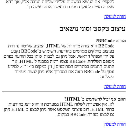
להקפיץ את הנושא בפשטות על־ידי שליחת תגובה אליו, אך וודא
שאתה מציית לחוקי המערכת כאשר אתה עושה כך.
חזרה למעלה
עיצוב טקסט וסוגי נושאים
מה זה BBCode?
BBCode הוא צורה מיוחדת של HTML, המציע שליטה נהדרת
בעיצוב בחלקים מסוימים בהודעה. השימוש ב־BBCode נקבע
על־ידי המנהל הראשי, אבל ניתן גם לכבות אותו בכל הודעה בפרט
מטופס השליחה. BBCode עצמו דומה במבנה ל־HTML, אך
התגים תחמים בסוגריים המרובעים [ ו־] במקום ב־< ו־>. למידע
נוסף על BBCode ראה את המדריך אליו ניתן לגשת מעמוד
השליחה.
חזרה למעלה
האם אני יכול להשתמש ב־HTML?
לא. אין אפשרות לשלוח HTML במערכת זו והוא יוצג בהודעות
בתור HTML. רוב עיצובי הטקסט אשר ניתן לבצע ב־HTML ניתן
גם לבצע בעזרת BBCode במקום.
חזרה למעלה