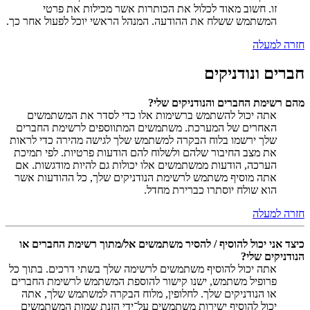
זו. חשוב מאוד לכלול את הכותרות אשר מכילות את פרטי
המשתמש ששלח את ההודעה. המנהל הראשי יוכל לפעול אחר כך.
חזרה למעלה
חברים ונודניקים
מהם רשימת החברים והנודניקים שלי?
אתה יכול להשתמש ברשימות אלו כדי לסדר את המשתמשים
האחרים של המערכת. משתמשים המתווספים לרשימת החברים
שלך ירשמו בלוח הבקרה למשתמש שלך לגישה מהירה כדי לראות
את מצב החיבור שלהם ולשלוח להם הודעות פרטיות. לפי תמיכת
הערכה, הודעות ממשתמשים אלו יכולות גם להיות מודגשות. אם
אתה מוסיף משתמש לרשימת הנודניקים שלך, כל ההודעות אשר
הוא שולח יוסתרו כברירת מחדל.
חזרה למעלה
כיצד אני יכול להוסיף / להסיר משתמשים אל/מתוך רשימת החברים או
הנודניקים שלי?
אתה יכול להוסיף משתמשים לרשימה שלך בשתי דרכים. בתוך כל
פרופיל משתמש, ישנו קישור להוספת המשתמש לרשימת החברים
או הנודניקים שלך. לחלופין, מלוח הבקרה למשתמש שלך, אתה
יכול להוסיף ישירות משתמשים על־ידי הזנת שמות המשתמשים