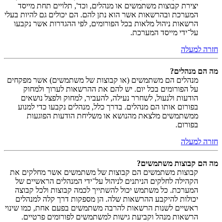
יצירת קבוצות משתמשים או מנהלים, וכד', תלויים תחת מייסד
המערכת ובהרשאות אשר הוא נתן להם. הם יכולים גם להיות בעלי
הרשאות ניהול מלאות בכל הפורומים, לפי ההגדרות אשר נקבעו
על־ידי מייסד המערכת.
חזרה למעלה
מה הם מנהלים?
מנהלים הם משתמשים (או קבוצות של משתמשים) אשר מפקחים
על הפורומים בכל יום. יש להם את ההרשאות לערוך ולמחוק
הודעות ולנעול, לשחרר נעילה, להעביר, למחוק ולפצל נושאים
בפורום אותו הם מנהלים. בדרך כלל, מנהלים נקבעו כדי למנוע
ממשתמשים מלצאת מהנושא או משליחת הודעות הפוגעות
בפורום.
חזרה למעלה
מה הם קבוצות משתמשים?
קבוצות משתמשים הם קבוצות של משתמשים אשר מחלקים את
הקהילה לחלקים הניתנים לניהול על־ידי המנהלים הראשיים של
המערכת. כל משתמש יכול להשתייך לכמה קבוצות ולכל קבוצה
יכולות להיקבע ההרשאות שלה. הן מספקות דרך קלה למנהלים
ראשיים לשנות הרשאות להרבה משתמשים בפעם אחת, כמו שינוי
הרשאות מנהל וקביעת גישות למשתמשים לפורומים פרטיים.