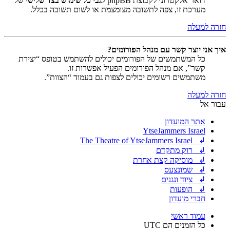
דואר אלקטרוני לקבוצת phpBB
לגבי כל שימוש בצד שלישי
של
מערכת זו, צפה לתשובה מצומצמת או לשום תשובה בכלל.
חזרה למעלה
איך אני יוצר קשר עם מנהל הפורומים?
כל המשתמשים של הפורומים יכולים להשתמש בטופס “יצירת
קשר”, אם מנהל הפורומים הפעיל אפשרות זו.
משתמשים רשומים יכולים לצפות גם בעמוד “הצוות”.
חזרה למעלה
עבור אל
אתר המועדון
YtseJammers Israel
↲ The Theatre of YtseJammers Israel
↲ רוק מתקדם
↲ מוסיקה קצת אחרת
↲ שמונצעס
↲ ציוד ונגנים
↲ הופעות
חברי מועדון
עמוד ראשי
כל הזמנים הם
UTC