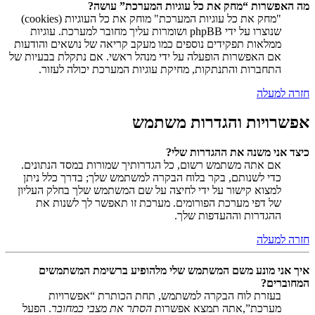
מה האפשרות “מחק את כל עוגיות המערכת” עושה?
"מחק את כל עוגיות המערכת" מוחק את כל העוגיות (cookies)
שנוצרו על ידי phpBB ושומרות עליך מחובר למערכת. עוגיות
ממלאות תפקידים נוספים כמו מעקב קריאה של נושאים והודעות
אם האפשרות הופעלה על ידי מנהל ראשי. אם נתקלת בבעיות של
התחברות והתנתקות, מחיקת עוגיות המערכת יכולה לעזור.
חזרה למעלה
אפשרויות והגדרות משתמש
כיצד אני משנה את ההגדרות שלי?
אם אתה משתמש רשום, כל הגדרותיך שמורות במסד הנתונים.
כדי לשנותם, בקר בלוח הבקרה למשתמש שלך; בדרך כלל ניתן
למצוא קישור על ידי לחיצה על שם המשתמש שלך בחלק העליון
של דפי מערכת הפורומים. מערכת זו תאפשר לך לשנות את
ההגדרות וההעדפות שלך.
חזרה למעלה
איך אני מונע משם המשתמש שלי מלהופיע ברשימת המשתמשים
המחוברים?
בעזרת לוח הבקרה למשתמש, תחת הכותרת “אפשרויות
מערכת”,אתה תמצא אפשרות
הסתר את מצבי כמחובר
. הפעל