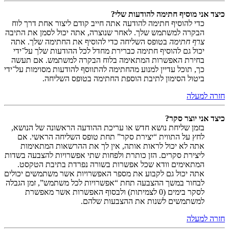
כיצד אני מוסיף חתימה להודעות שלי?
כדי להוסיף חתימה להודעה אתה חייב קודם ליצור אחת דרך לוח
הבקרה למשתמש שלך. לאחר שנוצרה, אתה יכול לסמן את התיבה
צרף חתימה
בטופס השליחה כדי להוסיף את החתימה שלך. אתה
יכול גם להוסיף חתימה כברירת מחדל לכל ההודעות שלך על־ידי
בחירת האפשרות המתאימה בלוח הבקרה למשתמש. אם תעשה
כך, תוכל עדיין למנוע מהחתימה להתווסף להודעות מסוימות על־ידי
ביטול הסימון לתיבת הוספת החתימה בטופס השליחה.
חזרה למעלה
כיצד אני יוצר סקר?
בזמן שליחת נושא חדש או עריכת ההודעה הראשונה של הנושא,
לחץ על התווית “יצירת סקר” תחת טופס השליחה הראשי. אם
אתה לא יכול לראות אותה, אין לך את ההרשאות המתאימות
ליצירת סקרים. הזן כותרת ולפחות שתי אפשרויות להצבעה בשדות
המתאימים וודא שכל אפשרות בשורה נפרדת בתיבת הטקסט.
אתה יכול גם לקבוע את מספר האפשרויות אשר משתמשים יכולים
לבחור במשך ההצבעה תחת “אפשרויות לכל משתמש”, זמן הגבלה
לסקר בימים (0 לצמיתות) ולבסוף האפשרות אשר מאפשרת
למשתמשים לשנות את ההצבעות שלהם.
חזרה למעלה