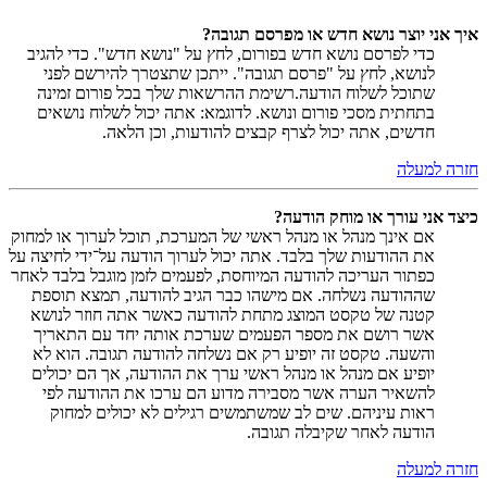
איך אני יוצר נושא חדש או מפרסם תגובה?
כדי לפרסם נושא חדש בפורום, לחץ על "נושא חדש". כדי להגיב
לנושא, לחץ על "פרסם תגובה". ייתכן שתצטרך להירשם לפני
שתוכל לשלוח הודעה.רשימת ההרשאות שלך בכל פורום זמינה
בתחתית מסכי פורום ונושא. לדוגמא: אתה יכול לשלוח נושאים
חדשים, אתה יכול לצרף קבצים להודעות, וכן הלאה.
חזרה למעלה
כיצד אני עורך או מוחק הודעה?
אם אינך מנהל או מנהל ראשי של המערכת, תוכל לערוך או למחוק
את ההודעות שלך בלבד. אתה יכול לערוך הודעה על־ידי לחיצה על
כפתור העריכה להודעה המיוחסת, לפעמים לזמן מוגבל בלבד לאחר
שההודעה נשלחה. אם מישהו כבר הגיב להודעה, תמצא תוספת
קטנה של טקסט המוצג מתחת להודעה כאשר אתה חוזר לנושא
אשר רושם את מספר הפעמים שערכת אותה יחד עם התאריך
והשעה. טקסט זה יופיע רק אם נשלחה להודעה תגובה. הוא לא
יופיע אם מנהל או מנהל ראשי ערך את ההודעה, אך הם יכולים
להשאיר הערה אשר מסבירה מדוע הם ערכו את ההודעה לפי
ראות עיניהם. שים לב שמשתמשים רגילים לא יכולים למחוק
הודעה לאחר שקיבלה תגובה.
חזרה למעלה