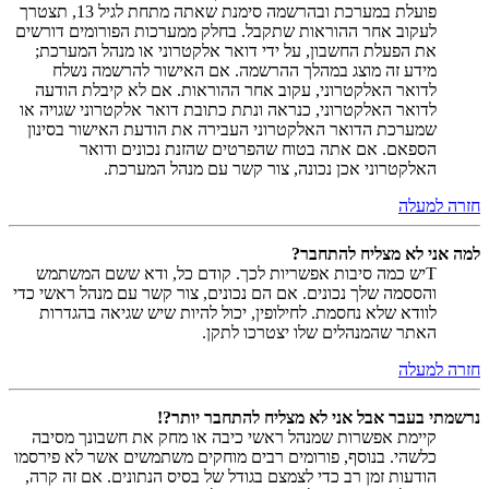
פועלת במערכת ובהרשמה סימנת שאתה מתחת לגיל 13, תצטרך
לעקוב אחר ההוראות שתקבל. בחלק ממערכות הפורומים דורשים
את הפעלת החשבון, על ידי דואר אלקטרוני או מנהל המערכת;
מידע זה מוצג במהלך ההרשמה. אם האישור להרשמה נשלח
לדואר האלקטרוני, עקוב אחר ההוראות. אם לא קיבלת הודעה
לדואר האלקטרוני, כנראה ונתת כתובת דואר אלקטרוני שגויה או
שמערכת הדואר האלקטרוני העבירה את הודעת האישור בסינון
הספאם. אם אתה בטוח שהפרטים שהזנת נכונים ודואר
האלקטרוני אכן נכונה, צור קשר עם מנהל המערכת.
חזרה למעלה
למה אני לא מצליח להתחבר?
Tיש כמה סיבות אפשריות לכך. קודם כל, ודא ששם המשתמש
והססמה שלך נכונים. אם הם נכונים, צור קשר עם מנהל ראשי כדי
לוודא שלא נחסמת. לחילופין, יכול להיות שיש שגיאה בהגדרות
האתר שהמנהלים שלו יצטרכו לתקן.
חזרה למעלה
נרשמתי בעבר אבל אני לא מצליח להתחבר יותר?!
קיימת אפשרות שמנהל ראשי כיבה או מחק את חשבונך מסיבה
כלשהי. בנוסף, פורומים רבים מוחקים משתמשים אשר לא פירסמו
הודעות זמן רב כדי לצמצם בגודל של בסיס הנתונים. אם זה קרה,