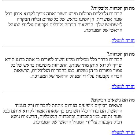
מה הן הכרזות גלובליות?
הכרזות גלובליות מכילות מידע חשוב ואתה צריך לקרוא אותן בכל
שעה אפשרית. הן יופיעו בראש של כל פורום ובלוח הבקרה
למשתמש שלך. הרשאות הכרזה גלובלית נקבעות על־ידי המנהל
הראשי של המערכת.
חזרה למעלה
מה הן הכרזות?
הכרזות בדרך כלל מכילות מידע חשוב לפורום בו אתה כרגע קורא
וצריך לקרוא אותן מתי שניתן. ההכרזות מופיעות בראש של כל
עמוד בפורום בו הן נשלחו. כמו בהכרזות הגלובליות, הרשאות
הכרזה נקבעות על־ידי המנהל הראשי של המערכת.
חזרה למעלה
מה הם נושאים דביקים?
נושאים דביקים מופיעים בפורום מתחת להכרזות ורק בעמוד
הראשון. הם בדרך כלל חשובים כך שאתה אמור לקרוא אותם בכל
שעה נתונה. כמו בהכרזות ובהכרזות הגלובליות, הרשאות נושא
דביק נקבעות על־ידי המנהל הראשי של המערכת.
חזרה למעלה