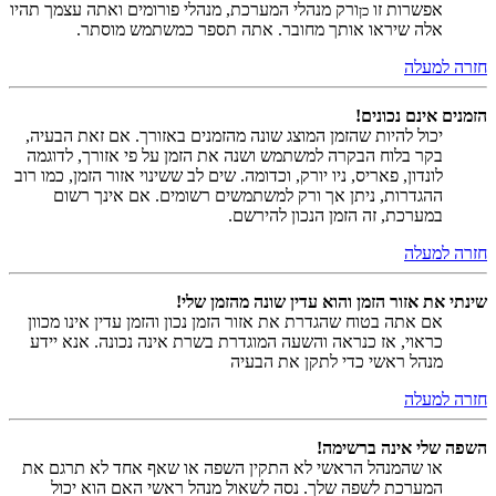
אפשרות זו
ורק מנהלי המערכת, מנהלי פורומים ואתה עצמך תהיו
כן
אלה שיראו אותך מחובר. אתה תספר כמשתמש מוסתר.
חזרה למעלה
הזמנים אינם נכונים!
יכול להיות שהזמן המוצג שונה מהזמנים באזורך. אם זאת הבעיה,
בקר בלוח הבקרה למשתמש ושנה את הזמן על פי אזורך, לדוגמה
לונדון, פאריס, ניו יורק, וכדומה. שים לב ששינוי אזור הזמן, כמו רוב
ההגדרות, ניתן אך ורק למשתמשים רשומים. אם אינך רשום
במערכת, זה הזמן הנכון להירשם.
חזרה למעלה
שינתי את אזור הזמן והוא עדין שונה מהזמן שלי!
אם אתה בטוח שהגדרת את אזור הזמן נכון והזמן עדין אינו מכוון
כראוי, אז כנראה והשעה המוגדרת בשרת אינה נכונה. אנא יידע
מנהל ראשי כדי לתקן את הבעיה
חזרה למעלה
השפה שלי אינה ברשימה!
או שהמנהל הראשי לא התקין השפה או שאף אחד לא תרגם את
המערכת לשפה שלך. נסה לשאול מנהל ראשי האם הוא יכול