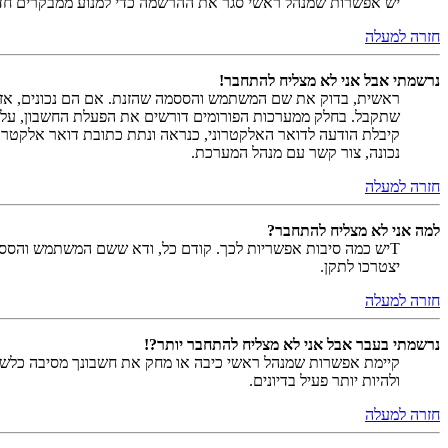
יש אפשרות שמנהל ראשי סגר את ההרשמה כדי למנוע ממבקרים חדשים להירשם. לחילופין ייתכן שמנהל ראש
חזרה למעלה
נרשמתי אבל אני לא מצליח להתחבר!
שתקבל. בחלק ממערכות הפורומים דורשים את הפעלת החשבון, על י
קיבלת הודעה לדואר האלקטרוני, כנראה ונתת כתובת דואר אלקטרו
נכונה, צור קשר עם מנהל המערכת.
חזרה למעלה
למה אני לא מצליח להתחבר?
Tיש כמה סיבות אפשריות לכך. קודם כל, ודא ששם המשתמש והססמה
יצטרכו לתקן.
חזרה למעלה
נרשמתי בעבר אבל אני לא מצליח להתחבר יותר?!
קיימת אפשרות שמנהל ראשי כיבה או מחק את חשבונך מסיבה כלשהי.
ולהיות יותר פעיל בדיונים.
חזרה למעלה