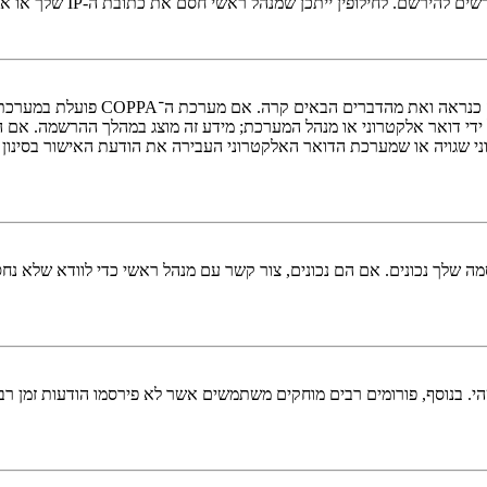
י חסם את כתובת ה-IP שלך או את שם המשתמש שאתה מנסה לרשום. צור קשר עם מנהל ראשי לסיוע.
די דואר אלקטרוני או מנהל המערכת; מידע זה מוצג במהלך ההרשמה. אם 
ני שגויה או שמערכת הדואר האלקטרוני העבירה את הודעת האישור בסינון
 שלך נכונים. אם הם נכונים, צור קשר עם מנהל ראשי כדי לוודא שלא נחס
 בנוסף, פורומים רבים מוחקים משתמשים אשר לא פירסמו הודעות זמן רב כ