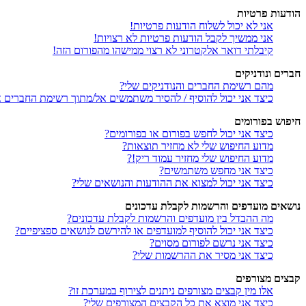
הודעות פרטיות
אני לא יכול לשלוח הודעות פרטיות!
אני ממשיך לקבל הודעות פרטיות לא רצויות!
קיבלתי דואר אלקטרוני לא רצוי ממישהו מהפורום הזה!
חברים ונודניקים
מהם רשימת החברים והנודניקים שלי?
כיצד אני יכול להוסיף / להסיר משתמשים אל/מתוך רשימת החברים או
חיפוש בפורומים
כיצד אני יכול לחפש בפורום או בפורומים?
מדוע החיפוש שלי לא מחזיר תוצאות?
מדוע החיפוש שלי מחזיר עמוד ריק!?
כיצד אני מחפש משתמשים?
כיצד אני יכול למצוא את ההודעות והנושאים שלי?
נושאים מועדפים והרשמות לקבלת עדכונים
מה ההבדל בין מועדפים והרשמות לקבלת עדכונים?
כיצד אני יכול להוסיף למועדפים או להירשם לנושאים ספציפיים?
כיצד אני נרשם לפורום מסוים?
כיצד אני מסיר את ההרשמות שלי?
קבצים מצורפים
אלו מין קבצים מצורפים ניתנים לצירוף במערכת זו?
כיצד אני מוצא את כל הקבצים המצורפים שלי?