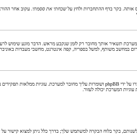
 אותה. בקר בדף ההתחברות ולחץ על
שכחתי את ססמתי
. עקוב אחר ההורא
ערכת תשאיר אותך מחובר רק לזמן שנקבע מראש. הדבר מונע שימוש לרעה 
ום במחשב משותף, למשל בספריה, קפה אינטרנט, מחשבי מעבדות באוניבר
"מחק את כל עוגיות המערכת" מוחק את כל העוגיות (cookies) שנוצרו על ידי phpBB ושומרות 
וגיות המערכת יכולה לעזור.
שנותם, בקר בלוח הבקרה למשתמש שלך; בדרך כלל ניתן למצוא קישור על י