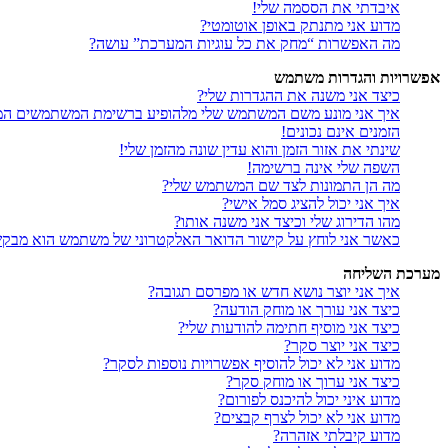
איבדתי את הססמה שלי!
מדוע אני מתנתק באופן אוטומטי?
מה האפשרות “מחק את כל עוגיות המערכת” עושה?
אפשרויות והגדרות משתמש
כיצד אני משנה את ההגדרות שלי?
איך אני מונע משם המשתמש שלי מלהופיע ברשימת המשתמשים המ
הזמנים אינם נכונים!
שינתי את אזור הזמן והוא עדין שונה מהזמן שלי!
השפה שלי אינה ברשימה!
מה הן התמונות לצד שם המשתמש שלי?
איך אני יכול להציג סמל אישי?
מהו הדירוג שלי וכיצד אני משנה אותו?
כאשר אני לוחץ על קישור הדואר האלקטרוני של משתמש הוא מבק
מערכת השליחה
איך אני יוצר נושא חדש או מפרסם תגובה?
כיצד אני עורך או מוחק הודעה?
כיצד אני מוסיף חתימה להודעות שלי?
כיצד אני יוצר סקר?
מדוע אני לא יכול להוסיף אפשרויות נוספות לסקר?
כיצד אני ערוך או מוחק סקר?
מדוע איני יכול להיכנס לפורום?
מדוע אני לא יכול לצרף קבצים?
מדוע קיבלתי אזהרה?