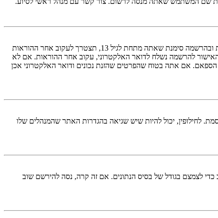
ראשית, בדוק את שם המשתמש והססמה שהזנת. אם הם נכונים, אז כנראה ואת מהדברים הבאים קרה. אם מערכת ה־COPPA פועלת במערכת ובהרשמה סימנת שאתה מתחת לגיל 13, תצטרך לעקוב אחר ההוראות
האישור להרשמה נשלח לדואר האלקטרוני, עקוב אחר ההוראות. אם לא
 הספאם. אם אתה בטוח שהפרטים שהזנת נכונים ודואר האלקטרוני אכן
מת. לחילופין, יכול להיות שיש שגיאה בהגדרות האתר שהמנהלים שלו
די לצמצם בגודל של בסיס הנתונים. אם זה קרה, נסה להירשם שוב