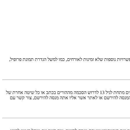
יות נוספות שלא זמינות לאורחים, כמו למשל הגדרת תמונת פרופיל,
COPPA, או החוק לפרטיות והגנה המקוונת של הילד של 1998, הוא חוק בארצות הברית הדורש מאתרים ברשת אשר יכולים לאסוף מידע מקטינים מתחת לגיל 13 לדרוש הסכמה מההורים בכתב או כל שיטה אחרת של
 13. אם אינך בטוח אם חוק זה חל לגביך בתור מישהו המנסה להירשם או לאתר אשר אליו אתה מנסה להירשם, צור קשר עם