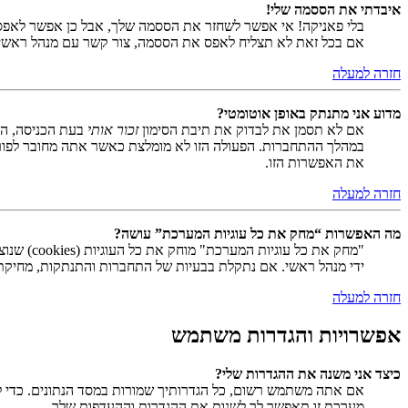
איבדתי את הססמה שלי!
בלי פאניקה! אי אפשר לשחזר את הססמה שלך, אבל כן אפשר לאפס
אם בכל זאת לא תצליח לאפס את הססמה, צור קשר עם מנהל ראשי
חזרה למעלה
מדוע אני מתנתק באופן אוטומטי?
אם לא תסמן את לבדוק את תיבת הסימון
זכור אותי
בעת הכניסה, המ
במהלך ההתחברות. הפעולה הזו לא מומלצת כאשר אתה מחובר לפור
את האפשרות הזו.
חזרה למעלה
מה האפשרות “מחק את כל עוגיות המערכת” עושה?
ידי מנהל ראשי. אם נתקלת בבעיות של התחברות והתנתקות, מחיקת ע
חזרה למעלה
אפשרויות והגדרות משתמש
כיצד אני משנה את ההגדרות שלי?
אם אתה משתמש רשום, כל הגדרותיך שמורות במסד הנתונים. כדי ל
מערכת זו תאפשר לך לשנות את ההגדרות וההעדפות שלך.