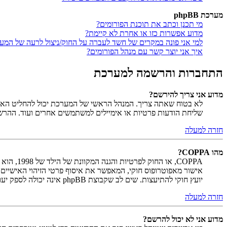
מערכת phpBB
מי תכנן וכתב את תוכנת הפורומים?
מדוע אפשרות כזו או אחרת לא קיימת?
למי אני פונה במקרים של חשד לעברה על החוק/ניצול לרעה של המע
איך אני יוצר קשר עם מנהל הפורומים?
התחברות והרשמה למערכת
מדוע אני צריך להירשם?
לא בטוח שאתה צריך. המנהל הראשי של המערכת יכול להחליט האם ח
שליחת הודעות פרטיות או אימיילים למשתמשים אחרים ועוד. ההר
חזרה למעלה
מהו COPPA?
יועץ חוקי להתיעצות. שים לב שקבוצת phpBB אינה יכולה לספק יעוץ חוקי ואינה נקודה ליצירת קשר לענייני חוק מכל סוג, ובפרט הרשום להלן.
חזרה למעלה
מדוע אני לא יכול להרשם?