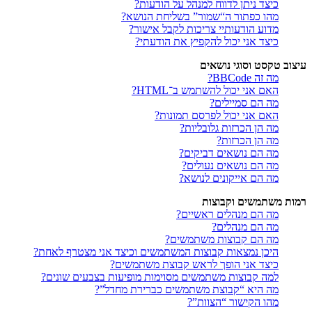
כיצד ניתן לדווח למנהל על הודעות?
מהו כפתור ה“שמור” בשליחת הנושא?
מדוע הודעותיי צריכות לקבל אישור?
כיצד אני יכול להקפיץ את הודעתי?
עיצוב טקסט וסוגי נושאים
מה זה BBCode?
האם אני יכול להשתמש ב־HTML?
מה הם סמיילים?
האם אני יכול לפרסם תמונות?
מה הן הכרזות גלובליות?
מה הן הכרזות?
מה הם נושאים דביקים?
מה הם נושאים נעולים?
מה הם אייקונים לנושא?
רמות משתמשים וקבוצות
מה הם מנהלים ראשיים?
מה הם מנהלים?
מה הם קבוצות משתמשים?
היכן נמצאות קבוצות המשתמשים וכיצד אני מצטרף לאחת?
כיצד אני הופך לראש קבוצת משתמשים?
למה קבוצות משתמשים מסוימות מופיעות בצבעים שונים?
מה היא “קבוצת משתמשים כברירת מחדל”?
מהו הקישור “הצוות”?