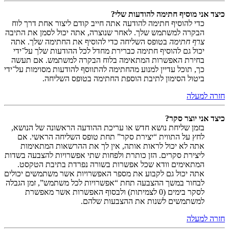
כיצד אני מוסיף חתימה להודעות שלי?
כדי להוסיף חתימה להודעה אתה חייב קודם ליצור אחת דרך לוח
הבקרה למשתמש שלך. לאחר שנוצרה, אתה יכול לסמן את התיבה
צרף חתימה
בטופס השליחה כדי להוסיף את החתימה שלך. אתה
יכול גם להוסיף חתימה כברירת מחדל לכל ההודעות שלך על־ידי
בחירת האפשרות המתאימה בלוח הבקרה למשתמש. אם תעשה
כך, תוכל עדיין למנוע מהחתימה להתווסף להודעות מסוימות על־ידי
ביטול הסימון לתיבת הוספת החתימה בטופס השליחה.
חזרה למעלה
כיצד אני יוצר סקר?
בזמן שליחת נושא חדש או עריכת ההודעה הראשונה של הנושא,
לחץ על התווית “יצירת סקר” תחת טופס השליחה הראשי. אם
אתה לא יכול לראות אותה, אין לך את ההרשאות המתאימות
ליצירת סקרים. הזן כותרת ולפחות שתי אפשרויות להצבעה בשדות
המתאימים וודא שכל אפשרות בשורה נפרדת בתיבת הטקסט.
אתה יכול גם לקבוע את מספר האפשרויות אשר משתמשים יכולים
לבחור במשך ההצבעה תחת “אפשרויות לכל משתמש”, זמן הגבלה
לסקר בימים (0 לצמיתות) ולבסוף האפשרות אשר מאפשרת
למשתמשים לשנות את ההצבעות שלהם.
חזרה למעלה