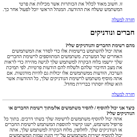
זו. חשוב מאוד לכלול את הכותרות אשר מכילות את פרטי
המשתמש ששלח את ההודעה. המנהל הראשי יוכל לפעול אחר כך.
חזרה למעלה
חברים ונודניקים
מהם רשימת החברים והנודניקים שלי?
אתה יכול להשתמש ברשימות אלו כדי לסדר את המשתמשים
האחרים של המערכת. משתמשים המתווספים לרשימת החברים
שלך ירשמו בלוח הבקרה למשתמש שלך לגישה מהירה כדי לראות
את מצב החיבור שלהם ולשלוח להם הודעות פרטיות. לפי תמיכת
הערכה, הודעות ממשתמשים אלו יכולות גם להיות מודגשות. אם
אתה מוסיף משתמש לרשימת הנודניקים שלך, כל ההודעות אשר
הוא שולח יוסתרו כברירת מחדל.
חזרה למעלה
כיצד אני יכול להוסיף / להסיר משתמשים אל/מתוך רשימת החברים או
הנודניקים שלי?
אתה יכול להוסיף משתמשים לרשימה שלך בשתי דרכים. בתוך כל
פרופיל משתמש, ישנו קישור להוספת המשתמש לרשימת החברים
או הנודניקים שלך. לחלופין, מלוח הבקרה למשתמש שלך, אתה
יכול להוסיף ישירות משתמשים על־ידי הזנת שמות המשתמשים