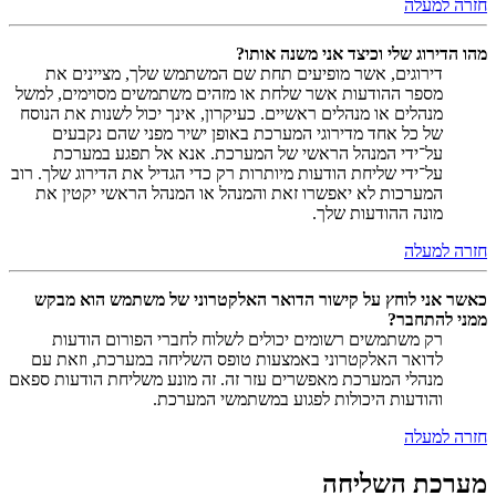
חזרה למעלה
מהו הדירוג שלי וכיצד אני משנה אותו?
דירוגים, אשר מופיעים תחת שם המשתמש שלך, מציינים את
מספר ההודעות אשר שלחת או מזהים משתמשים מסוימים, למשל
מנהלים או מנהלים ראשיים. כעיקרון, אינך יכול לשנות את הנוסח
של כל אחד מדירוגי המערכת באופן ישיר מפני שהם נקבעים
על־ידי המנהל הראשי של המערכת. אנא אל תפגע במערכת
על־ידי שליחת הודעות מיותרות רק כדי הגדיל את הדירוג שלך. רוב
המערכות לא יאפשרו זאת והמנהל או המנהל הראשי יקטין את
מונה ההודעות שלך.
חזרה למעלה
כאשר אני לוחץ על קישור הדואר האלקטרוני של משתמש הוא מבקש
ממני להתחבר?
רק משתמשים רשומים יכולים לשלוח לחברי הפורום הודעות
לדואר האלקטרוני באמצעות טופס השליחה במערכת, וזאת עם
מנהלי המערכת מאפשרים עזר זה. זה מונע משליחת הודעות ספאם
והודעות היכולות לפגוע במשתמשי המערכת.
חזרה למעלה
מערכת השליחה