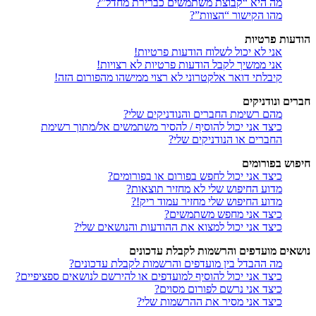
מה היא “קבוצת משתמשים כברירת מחדל”?
מהו הקישור “הצוות”?
הודעות פרטיות
אני לא יכול לשלוח הודעות פרטיות!
אני ממשיך לקבל הודעות פרטיות לא רצויות!
קיבלתי דואר אלקטרוני לא רצוי ממישהו מהפורום הזה!
חברים ונודניקים
מהם רשימת החברים והנודניקים שלי?
כיצד אני יכול להוסיף / להסיר משתמשים אל/מתוך רשימת
החברים או הנודניקים שלי?
חיפוש בפורומים
כיצד אני יכול לחפש בפורום או בפורומים?
מדוע החיפוש שלי לא מחזיר תוצאות?
מדוע החיפוש שלי מחזיר עמוד ריק!?
כיצד אני מחפש משתמשים?
כיצד אני יכול למצוא את ההודעות והנושאים שלי?
נושאים מועדפים והרשמות לקבלת עדכונים
מה ההבדל בין מועדפים והרשמות לקבלת עדכונים?
כיצד אני יכול להוסיף למועדפים או להירשם לנושאים ספציפיים?
כיצד אני נרשם לפורום מסוים?
כיצד אני מסיר את ההרשמות שלי?