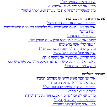
איבדתי את הססמה שלי!
מדוע אני מתנתק באופן אוטומטי?
מה האפשרות “מחק את כל עוגיות המערכת” עושה?
אפשרויות והגדרות משתמש
כיצד אני משנה את ההגדרות שלי?
איך אני מונע משם המשתמש שלי מלהופיע ברשימת המשתמשים
המחוברים?
הזמנים אינם נכונים!
שינתי את אזור הזמן והוא עדין שונה מהזמן שלי!
השפה שלי אינה ברשימה!
מה הן התמונות לצד שם המשתמש שלי?
איך אני יכול להציג סמל אישי?
מהו הדירוג שלי וכיצד אני משנה אותו?
כאשר אני לוחץ על קישור הדואר האלקטרוני של משתמש הוא
מבקש ממני להתחבר?
מערכת השליחה
איך אני יוצר נושא חדש או מפרסם תגובה?
כיצד אני עורך או מוחק הודעה?
כיצד אני מוסיף חתימה להודעות שלי?
כיצד אני יוצר סקר?
מדוע אני לא יכול להוסיף אפשרויות נוספות לסקר?
כיצד אני ערוך או מוחק סקר?
מדוע איני יכול להיכנס לפורום?