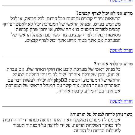
מדוע אני לא יכול לצרף קבצים?
הרשאות צירוף קבצים נקבעות בכל פורום, לכל קבוצה, או לכל
משתמש בפרט. המנהל הראשי של המערכת יכול לא לאפשר צירוף
קבצים לפורום המסוים בו אתה שולח, או יתכן שרק קבוצות
מסוימות יכולות לצרף קבצים. צור קשר עם המנהל הראשי של
המערכת אם אינך בטוח מדוע אינך יכול לצרף קבצים.
חזרה למעלה
מדוע קיבלתי אזהרה?
כל מנהל ראשי של מערכת קובע את חוקי האתר שלו. אם עברת
על חוק, יתכן שקיבלת אזהרה. שים לב כי זוהי החלטת המנהל
הראשי של המערכת, וקבוצת phpBB לא יכולה לעשות דבר עם
האזהרות באתר הנתון. צור קשר עם המנהל הראשי של המערכת
אם אינך בטוח מדוע קיבלת אזהרה.
חזרה למעלה
כיצד ניתן לדווח למנהל על הודעות?
אם מנהל המערכת מאפשר זאת, אתה תראה כפתור דיווח הודעות
ליד כפתור השליחת הודעה. על ידי לחיצה על הכפתור תעבור
לפעולות הדיווח על הודעה.