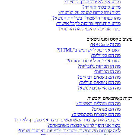
מדוע אני לא יכול לצרף קבצים?
מדוע קיבלתי אזהרה?
כיצד ניתן לדווח למנהל על הודעות?
מהו כפתור ה“שמור” בשליחת הנושא?
מדוע הודעותיי צריכות לקבל אישור?
כיצד אני יכול להקפיץ את הודעתי?
עיצוב טקסט וסוגי נושאים
מה זה BBCode?
האם אני יכול להשתמש ב־HTML?
מה הם סמיילים?
האם אני יכול לפרסם תמונות?
מה הן הכרזות גלובליות?
מה הן הכרזות?
מה הם נושאים דביקים?
מה הם נושאים נעולים?
מה הם אייקונים לנושא?
רמות משתמשים וקבוצות
מה הם מנהלים ראשיים?
מה הם מנהלים?
מה הם קבוצות משתמשים?
היכן נמצאות קבוצות המשתמשים וכיצד אני מצטרף לאחת?
כיצד אני הופך לראש קבוצת משתמשים?
למה קבוצות משתמשים מסוימות מופיעות בצבעים שונים?