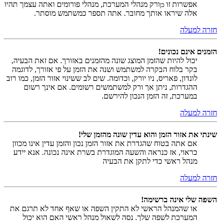
אפשרות זו
ורק מנהלי המערכת, מנהלי פורומים ואתה עצמך תהיו
כן
אלה שיראו אותך מחובר. אתה תספר כמשתמש מוסתר.
חזרה למעלה
הזמנים אינם נכונים!
יכול להיות שהזמן המוצג שונה מהזמנים באזורך. אם זאת הבעיה,
בקר בלוח הבקרה למשתמש ושנה את הזמן על פי אזורך, לדוגמה
לונדון, פאריס, ניו יורק, וכדומה. שים לב ששינוי אזור הזמן, כמו רוב
ההגדרות, ניתן אך ורק למשתמשים רשומים. אם אינך רשום
במערכת, זה הזמן הנכון להירשם.
חזרה למעלה
שינתי את אזור הזמן והוא עדין שונה מהזמן שלי!
אם אתה בטוח שהגדרת את אזור הזמן נכון והזמן עדין אינו מכוון
כראוי, אז כנראה והשעה המוגדרת בשרת אינה נכונה. אנא יידע
מנהל ראשי כדי לתקן את הבעיה
חזרה למעלה
השפה שלי אינה ברשימה!
או שהמנהל הראשי לא התקין השפה או שאף אחד לא תרגם את
המערכת לשפה שלך. נסה לשאול מנהל ראשי האם הוא יכול