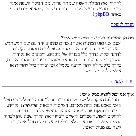
להתקין את חבילת השפה שאתה צריך. אם חבילת השפה אינה
קיימת, תרגיש חופשי ליצור תרגום חדש. ניתן למצוא מידע נוסף
באתר
phpBB
®.
חזרה למעלה
מה הן התמונות לצד שם המשתמש שלי?
ישנם שני סוגי תמונות אשר עשויים להופיע יחד עם שם המשתמש
כאשר צופים בהודעות. אחד מהם עשוי להיות תמונה הקשורה
לדרגה שלך, בדרך כלל בצורה של כוכבים, ריבועים או נקודות,
המציין כמה הודעות כתבת או את מעמדך בפורום. תמונה אחרת,
בדרך כלל גדולה יותר, ידועה כסמל אישי ובדרך כלל ייחודית או
אישית לכל משתמש.
חזרה למעלה
איך אני יכול להציג סמל אישי?
בתוך לוח הבקרה למשתמש תחת "פרופיל" אתה יכול להוסיף סמל
אישי באמצעות אחת מארבע השיטות הבאות: Gravatar, גלריה,
תמונה מרוחקת או העלאה. המנהל הראשי של הפורום יכול
להחליט לאפשר סמלים אישיים ולבחור את הדרך שבה ניתן לבחור
סמלים אישיים. אם אתה לא מצליח להשתמש בסמל אישי, צור
קשר עם מנהל ראשי.