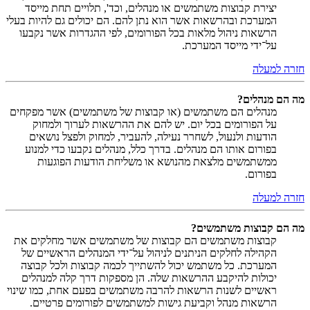
יצירת קבוצות משתמשים או מנהלים, וכד', תלויים תחת מייסד
המערכת ובהרשאות אשר הוא נתן להם. הם יכולים גם להיות בעלי
הרשאות ניהול מלאות בכל הפורומים, לפי ההגדרות אשר נקבעו
על־ידי מייסד המערכת.
חזרה למעלה
מה הם מנהלים?
מנהלים הם משתמשים (או קבוצות של משתמשים) אשר מפקחים
על הפורומים בכל יום. יש להם את ההרשאות לערוך ולמחוק
הודעות ולנעול, לשחרר נעילה, להעביר, למחוק ולפצל נושאים
בפורום אותו הם מנהלים. בדרך כלל, מנהלים נקבעו כדי למנוע
ממשתמשים מלצאת מהנושא או משליחת הודעות הפוגעות
בפורום.
חזרה למעלה
מה הם קבוצות משתמשים?
קבוצות משתמשים הם קבוצות של משתמשים אשר מחלקים את
הקהילה לחלקים הניתנים לניהול על־ידי המנהלים הראשיים של
המערכת. כל משתמש יכול להשתייך לכמה קבוצות ולכל קבוצה
יכולות להיקבע ההרשאות שלה. הן מספקות דרך קלה למנהלים
ראשיים לשנות הרשאות להרבה משתמשים בפעם אחת, כמו שינוי
הרשאות מנהל וקביעת גישות למשתמשים לפורומים פרטיים.