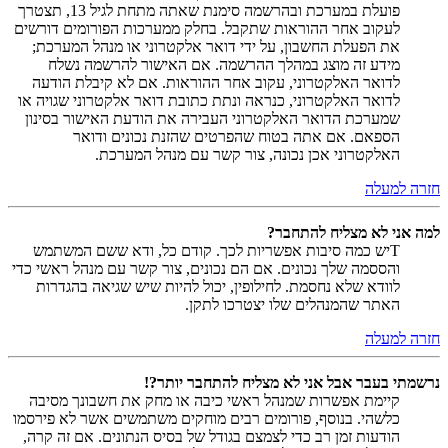
פועלת במערכת ובהרשמה סימנת שאתה מתחת לגיל 13, תצטרך
לעקוב אחר ההוראות שתקבל. בחלק ממערכות הפורומים דורשים
את הפעלת החשבון, על ידי דואר אלקטרוני או מנהל המערכת;
מידע זה מוצג במהלך ההרשמה. אם האישור להרשמה נשלח
לדואר האלקטרוני, עקוב אחר ההוראות. אם לא קיבלת הודעה
לדואר האלקטרוני, כנראה ונתת כתובת דואר אלקטרוני שגויה או
שמערכת הדואר האלקטרוני העבירה את הודעת האישור בסינון
הספאם. אם אתה בטוח שהפרטים שהזנת נכונים ודואר
האלקטרוני אכן נכונה, צור קשר עם מנהל המערכת.
חזרה למעלה
למה אני לא מצליח להתחבר?
Tיש כמה סיבות אפשריות לכך. קודם כל, ודא ששם המשתמש
והססמה שלך נכונים. אם הם נכונים, צור קשר עם מנהל ראשי כדי
לוודא שלא נחסמת. לחילופין, יכול להיות שיש שגיאה בהגדרות
האתר שהמנהלים שלו יצטרכו לתקן.
חזרה למעלה
נרשמתי בעבר אבל אני לא מצליח להתחבר יותר?!
קיימת אפשרות שמנהל ראשי כיבה או מחק את חשבונך מסיבה
כלשהי. בנוסף, פורומים רבים מוחקים משתמשים אשר לא פירסמו
הודעות זמן רב כדי לצמצם בגודל של בסיס הנתונים. אם זה קרה,