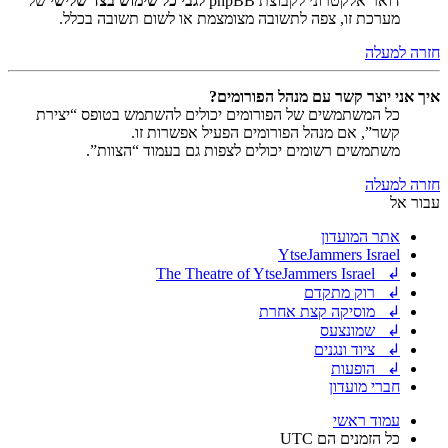
דואר אלקטרוני לקבוצת phpBB
לגבי כל שימוש בצד שלישי
של
מערכת זו, צפה לתשובה מצומצמת או לשום תשובה בכלל.
חזרה למעלה
איך אני יוצר קשר עם מנהל הפורומים?
כל המשתמשים של הפורומים יכולים להשתמש בטופס “יצירת
קשר”, אם מנהל הפורומים הפעיל אפשרות זו.
משתמשים רשומים יכולים לצפות גם בעמוד “הצוות”.
חזרה למעלה
עבור אל
אתר המועדון
YtseJammers Israel
↲ The Theatre of YtseJammers Israel
↲ רוק מתקדם
↲ מוסיקה קצת אחרת
↲ שמונצעס
↲ ציוד ונגנים
↲ הופעות
חברי מועדון
עמוד ראשי
כל הזמנים הם
UTC