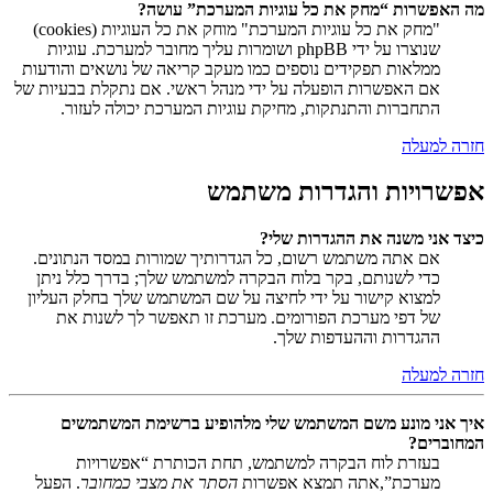
מה האפשרות “מחק את כל עוגיות המערכת” עושה?
"מחק את כל עוגיות המערכת" מוחק את כל העוגיות (cookies)
שנוצרו על ידי phpBB ושומרות עליך מחובר למערכת. עוגיות
ממלאות תפקידים נוספים כמו מעקב קריאה של נושאים והודעות
אם האפשרות הופעלה על ידי מנהל ראשי. אם נתקלת בבעיות של
התחברות והתנתקות, מחיקת עוגיות המערכת יכולה לעזור.
חזרה למעלה
אפשרויות והגדרות משתמש
כיצד אני משנה את ההגדרות שלי?
אם אתה משתמש רשום, כל הגדרותיך שמורות במסד הנתונים.
כדי לשנותם, בקר בלוח הבקרה למשתמש שלך; בדרך כלל ניתן
למצוא קישור על ידי לחיצה על שם המשתמש שלך בחלק העליון
של דפי מערכת הפורומים. מערכת זו תאפשר לך לשנות את
ההגדרות וההעדפות שלך.
חזרה למעלה
איך אני מונע משם המשתמש שלי מלהופיע ברשימת המשתמשים
המחוברים?
בעזרת לוח הבקרה למשתמש, תחת הכותרת “אפשרויות
מערכת”,אתה תמצא אפשרות
הסתר את מצבי כמחובר
. הפעל