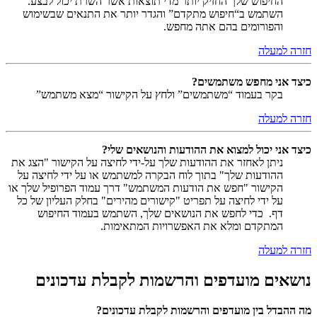
החיפוש שלך החזיק יותר מדי תוצאות אשר השרת יכול לבצע.
השתמש ב“חיפוש מתקדם” והגדר יותר את התנאים שבשימוש
והפורומים בהם אתה מחפש.
חזרה למעלה
כיצד אני מחפש משתמשים?
בקר בעמוד “משתמשים” ולחץ על הקישור “מצא משתמש”
חזרה למעלה
כיצד אני יכול למצוא את ההודעות והנושאים שלי?
ניתן לאחזר את ההודעות שלך על-ידי לחיצה על הקישור "הצג את
ההודעות שלך" בתוך לוח הבקרה למשתמש או על ידי לחיצה על
הקישור "חפש את הודעות המשתמש" דרך עמוד הפרופיל שלך או
על ידי לחיצה על תפריט "קישורים מהירים" בחלק העליון של כל
דף. כדי לחפש את הנושאים שלך, השתמש בעמוד החיפוש
המתקדם ומלא את האפשרויות המתאימות.
חזרה למעלה
נושאים מועדפים והרשמות לקבלת עדכונים
מה ההבדל בין מועדפים והרשמות לקבלת עדכונים?