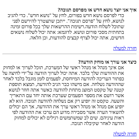
איך אני יוצר נושא חדש או מפרסם תגובה?
כדי לפרסם נושא חדש בפורום, לחץ על "נושא חדש". כדי להגיב
לנושא, לחץ על "פרסם תגובה". ייתכן שתצטרך להירשם לפני
שתוכל לשלוח הודעה.רשימת ההרשאות שלך בכל פורום זמינה
בתחתית מסכי פורום ונושא. לדוגמא: אתה יכול לשלוח נושאים
חדשים, אתה יכול לצרף קבצים להודעות, וכן הלאה.
חזרה למעלה
כיצד אני עורך או מוחק הודעה?
אם אינך מנהל או מנהל ראשי של המערכת, תוכל לערוך או למחוק
את ההודעות שלך בלבד. אתה יכול לערוך הודעה על־ידי לחיצה על
כפתור העריכה להודעה המיוחסת, לפעמים לזמן מוגבל בלבד לאחר
שההודעה נשלחה. אם מישהו כבר הגיב להודעה, תמצא תוספת
קטנה של טקסט המוצג מתחת להודעה כאשר אתה חוזר לנושא
אשר רושם את מספר הפעמים שערכת אותה יחד עם התאריך
והשעה. טקסט זה יופיע רק אם נשלחה להודעה תגובה. הוא לא
יופיע אם מנהל או מנהל ראשי ערך את ההודעה, אך הם יכולים
להשאיר הערה אשר מסבירה מדוע הם ערכו את ההודעה לפי
ראות עיניהם. שים לב שמשתמשים רגילים לא יכולים למחוק
הודעה לאחר שקיבלה תגובה.
חזרה למעלה