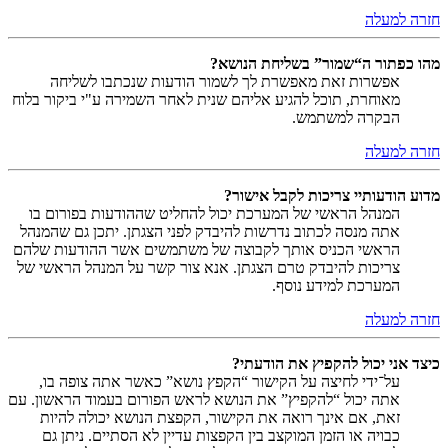
חזרה למעלה
מהו כפתור ה“שמור” בשליחת הנושא?
אפשרות זאת מאפשרת לך לשמור הודעות שנכתבו לשליחה
מאוחרת, תוכל להגיע אליהם שנית לאחר השמירה ע"י ביקור בלוח
הבקרה למשתמש.
חזרה למעלה
מדוע הודעותיי צריכות לקבל אישור?
המנהל הראשי של המערכת יכול להחליט שההודעות בפורום בו
אתה מנסה לכתוב נדרשות להיבדק לפני הצגתן. יתכן גם שהמנהל
הראשי הכניס אותך לקבוצה של משתמשים אשר ההודעות שלהם
צריכות להיבדק טרם הצגתן. אנא צור קשר על המנהל הראשי של
המערכת למידע נוסף.
חזרה למעלה
כיצד אני יכול להקפיץ את הודעתי?
על־ידי לחיצה על הקישור “הקפץ נושא” כאשר אתה צופה בו,
אתה יכול “להקפיץ” את הנושא לראש הפורום בעמוד הראשון. עם
זאת, אם אינך רואה את הקישור, הקפצת הנושא יכולה להיות
כבויה או הזמן המוקצב בין הקפצות עדיין לא הסתיים. ניתן גם