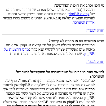
מי תכנן וכתב את תוכנת הפורומים?
תוכנה זו (בצורה הלא ערוכה שלה) נוצרה, שוחררה וזכויותיה הם
של
קבוצת phpBB
. המערכת נבנתה תחת רישיון חופשי וניתנת
לעריכה חופשית ומלאה (GNU-2.0). לפרטים נוספים בקרו בעמוד
אודות המערכת
.
חזרה למעלה
מדוע אפשרות כזו או אחרת לא קיימת?
המערכת נכתבה וקיבלה רישיון על ידי קבוצת phpBB. אם אתה
מאמין שיש אפשרות שצריך להוסיף אנא בקר ב
מרכז ההצעות של
phpBB
, שם תוכל להצביע להצעות או להציע הצעות חדשות
חזרה למעלה
למי אני פונה במקרים של חשד לעברה על החוק/ניצול לרעה של
המערכת?
לכל מנהל ראשי אשר נמצא בקבוצה הנקראת “הצוות”. הדף יכול
לשמש גם עזר להערותיכם. שים לב שלקבוצת phpBB
אין לחלוטין
סמכות שיפוטית
ואינה יכולה בשום דרך לשאת באחריות לגבי איך,
איפה או על־ידי מי מערכת זו בשימוש. אל תצור קשר עם קבוצת
phpBB בהקשר לכל חומר לא חוקי אשר
לא קשור באופן ישיר
לאתר phpBB.co.il או המערכת phpBB עצמה בפרט. אם תשלח