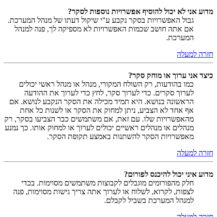
מדוע אני לא יכול להוסיף אפשרויות נוספות לסקר?
גבול האפשרויות בסקר נקבע ע"י שיקול דעתו של מנהל המערכת.
אם אתה חושב שכמות האפשרויות לא מספיקה לך, פנה למנהל
המערכת.
חזרה למעלה
כיצד אני ערוך או מוחק סקר?
כמו בהודעות, רק השולח המקורי, מנהל או מנהל ראשי יכולים
לערוך סקרים. כדי לערוך סקר, לחץ כדי לערוך את ההודעה
הראשונה בנושא. היא תמיד מכילה את הסקר הנקבע לנושא. אם
אף אחד לא הצביע, ניתן למחוק את הסקר או לשנות כל אחת
מהאפשרויות שלו. עם זאת, אם משתמשים כבר הצביעו בסקר, רק
מנהלים או מנהלים ראשיים יכולים לערוך או למחוק אותו. כך נמנע
מאפשרויות הסקר להשתנות באמצע תקופת הסקר.
חזרה למעלה
מדוע איני יכול להיכנס לפורום?
חלק מהפורומים מוגבלים לקבוצות משתמשים מסוימות. בכדי
לצפות, לקרוא, לשלוח או לערוך אתה צריך גישות מסוימות, פנה
למנהל המערכת בשביל לקבלם.
חזרה למעלה