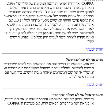
COPPA, או החוק לפרטיות והגנה המקוונת של הילד של 1998,
הוא חוק בארצות הברית הדורש מאתרים ברשת אשר יכולים
לאסוף מידע מקטינים מתחת לגיל 13 לדרוש הסכמה מההורים
בכתב או כל שיטה אחרת של אישור מאפוטרופוס חוקי, המאפשר
את איסוף פרטי הזיהוי האישיים מקטין מתחת לגיל 14 13. אם
אינך בטוח אם חוק זה חל לגביך בתור מישהו המנסה להירשם או
לאתר אשר אליו אתה מנסה להירשם, צור קשר עם יועץ חוקי
להתיעצות. שים לב שקבוצת phpBB אינה יכולה לספק יעוץ חוקי
ואינה נקודה ליצירת קשר לענייני חוק מכל סוג, ובפרט הרשום
להלן.
חזרה למעלה
מדוע אני לא יכול להרשם?
יש אפשרות שמנהל ראשי סגר את ההרשמה כדי למנוע ממבקרים
חדשים להירשם. לחילופין ייתכן שמנהל ראשי חסם את כתובת ה-
IP שלך או את שם המשתמש שאתה מנסה לרשום. צור קשר עם
מנהל ראשי לסיוע.
חזרה למעלה
נרשמתי אבל אני לא מצליח להתחבר!
ראשית, בדוק את שם המשתמש והססמה שהזנת. אם הם נכונים,
אז כנראה ואת מהדברים הבאים קרה. אם מערכת ה־COPPA