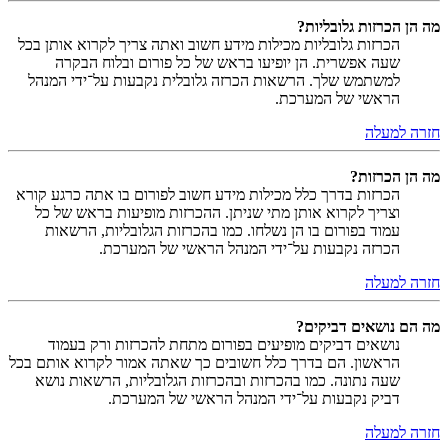
מה הן הכרזות גלובליות?
הכרזות גלובליות מכילות מידע חשוב ואתה צריך לקרוא אותן בכל
שעה אפשרית. הן יופיעו בראש של כל פורום ובלוח הבקרה
למשתמש שלך. הרשאות הכרזה גלובלית נקבעות על־ידי המנהל
הראשי של המערכת.
חזרה למעלה
מה הן הכרזות?
הכרזות בדרך כלל מכילות מידע חשוב לפורום בו אתה כרגע קורא
וצריך לקרוא אותן מתי שניתן. ההכרזות מופיעות בראש של כל
עמוד בפורום בו הן נשלחו. כמו בהכרזות הגלובליות, הרשאות
הכרזה נקבעות על־ידי המנהל הראשי של המערכת.
חזרה למעלה
מה הם נושאים דביקים?
נושאים דביקים מופיעים בפורום מתחת להכרזות ורק בעמוד
הראשון. הם בדרך כלל חשובים כך שאתה אמור לקרוא אותם בכל
שעה נתונה. כמו בהכרזות ובהכרזות הגלובליות, הרשאות נושא
דביק נקבעות על־ידי המנהל הראשי של המערכת.
חזרה למעלה