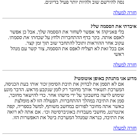
נסה להירשם שוב ולהיות יותר פעיל בדיונים.
חזרה למעלה
איבדתי את הססמה שלי!
בלי פאניקה! אי אפשר לשחזר את הססמה שלך, אבל כן אפשר
לאפס אותה. בקר בדף ההתחברות ולחץ על
שכחתי את ססמתי
.
עקוב אחר ההוראות ותוכל להתחבר שוב תוך זמן קצר.
אם בכל זאת לא תצליח לאפס את הססמה, צור קשר עם מנהל
ראשי
חזרה למעלה
מדוע אני מתנתק באופן אוטומטי?
אם לא תסמן את לבדוק את תיבת הסימון
זכור אותי
בעת הכניסה,
המערכת תשאיר אותך מחובר רק לזמן שנקבע מראש. הדבר מונע
שימוש לרעה בחשבונך על ידי מישהו אחר. כדי להישאר מחובר,
סמן את התיבה במהלך ההתחברות. הפעולה הזו לא מומלצת
כאשר אתה מחובר לפורום במחשב משותף, למשל בספריה, קפה
אינטרנט, מחשבי מעבדות באוניברסיטה וכו׳. אם אתה לא רואה
את התיבה, כנראה שמנהל המערכת ביטל את האפשרות הזו.
חזרה למעלה