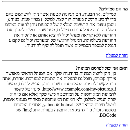
מה הם סמיילים?
סמיילים, או הבעות, הם תמונות קטנות אשר ניתן להשתמש בהם
כדי להביע הרגשה בעזרת קוד קצר, למשל :) מציין שמח, בעוד :(
מסמן עצוב. את הרשימה המלאה של ההבעות ניתן לראות בטופס
השליחה. נסה לא להגזים בסמיילים, מפני שהם יכולים להפוך את
ההודעה ללא קריאה ומנהל יכול להוציא אותם או להסיר את
ההודעה בשלמותה. המנהל הראשי של המערכת יכול גם לקבוע
הגבלה למספר הסמיילים אשר תוכל להוסיף להודעות.
חזרה למעלה
האם אני יכול לפרסם תמונות?
כן, ניתן להציג תמונות בהודעות שלך. אם המנהל הראשי מאפשר
צירוף קבצים, תוכל גם להעלות את התמונה למערכת. אחרת, אתה
חייב לקשר לתמונה המאוחסנת בשרת רחוק הנגיש לכולם, למשל
http://www.example.com/my-picture.gif. אינך יכול לקשר
לתמונות המאוחסנות על המחשב האישי שלך (אלא אם כן הוא
שרת הנגיש לכולם) ולא תמונות המאוחסנות מאחורי מנגנוני אימות,
למשל תיבות הדואר של hotmail או yahoo, אתרים המוגנים
בססמה, וכד'. כדי להציג את התמונה בעזרת התג [img] של
BBCode.
חזרה למעלה