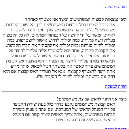
חזרה למעלה
היכן נמצאות קבוצות המשתמשים וכיצד אני מצטרף לאחת?
אתה יכול לצפות בכל קבוצות המשתמשים דרך הקישור “קבוצות
משתמשים” בלוח הבקרה למשתמש שלך. אם תרצה להצטרף
לאחת, המשך על־ידי לחיצה על הכפתור המתאים. לא כל הקבוצות
בעלות גישה פתוחה. כמה יכולות לדרוש אישור להצטרפות, כמה
יכולות להיות סגורות וכמה יכולות אף להסתיר את חברי הקבוצה.
אם הקבוצה פתוחה, אתה יכול להצטרף אליה על־ידי לחיצה על
הכפתור המתאים. אם קבוצה דורשת אישור להצטרפות תוכל
לבקש להצטרף על־ידי לחיצה על הכפתור המתאים. ראש קבוצת
המשתמשים צריך לאשר את בקשתך ויכול לשאול אותך מדוע
אתה רוצה להצטרף לקבוצה. אנא אל תטריד ראש קבוצה אם הוא
דחה את בקשתך. יכולות להיות לו הסיבות שלו.
חזרה למעלה
כיצד אני הופך לראש קבוצת משתמשים?
ראש קבוצת משתמשים נקבע בדרך כלל בעת יצירת הקבוצה
על־ידי המנהל הראשי של המערכת. אם אתה מעוניין ביצירת
קבוצת משתמשים, אתה צריך ראשית ליצור קשר עם המנהל
הראשי. נסה שליחת הודעה פרטית.