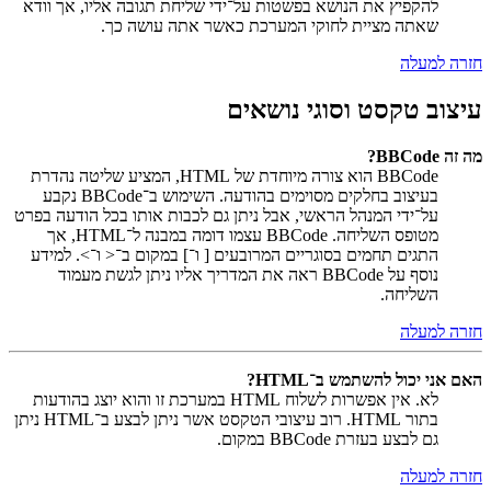
להקפיץ את הנושא בפשטות על־ידי שליחת תגובה אליו, אך וודא
שאתה מציית לחוקי המערכת כאשר אתה עושה כך.
חזרה למעלה
עיצוב טקסט וסוגי נושאים
מה זה BBCode?
BBCode הוא צורה מיוחדת של HTML, המציע שליטה נהדרת
בעיצוב בחלקים מסוימים בהודעה. השימוש ב־BBCode נקבע
על־ידי המנהל הראשי, אבל ניתן גם לכבות אותו בכל הודעה בפרט
מטופס השליחה. BBCode עצמו דומה במבנה ל־HTML, אך
התגים תחמים בסוגריים המרובעים [ ו־] במקום ב־< ו־>. למידע
נוסף על BBCode ראה את המדריך אליו ניתן לגשת מעמוד
השליחה.
חזרה למעלה
האם אני יכול להשתמש ב־HTML?
לא. אין אפשרות לשלוח HTML במערכת זו והוא יוצג בהודעות
בתור HTML. רוב עיצובי הטקסט אשר ניתן לבצע ב־HTML ניתן
גם לבצע בעזרת BBCode במקום.
חזרה למעלה