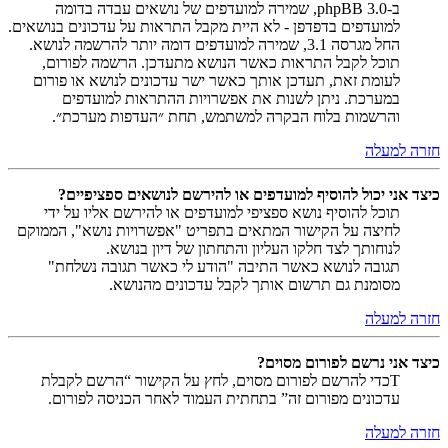
ב-phpBB 3.0, שמירה למועדפים של נושאים עבדה בדומה
למועדפים בדפדפן - לא היית מקבל התראות על עדכונים בנושאים.
החל מגרסה 3.1, שמירה למועדפים דומה יותר להרשמה לנושא.
תוכל לקבל התראות כאשר הנושא מתעדכן. הרשמה לפורום,
לעומת זאת, תעדכן אותך כאשר ישר עדכונים לנושא או פורום
במערכת. ניתן לשנות את אפשרויות ההתראות למועדפים
והרשמות בלוח הבקרה למשתמש, תחת ״העדפות מערכת״.
חזרה למעלה
כיצד אני יכול להוסיף למועדפים או להירשם לנושאים ספציפיים?
תוכל להוסיף נושא ספציפי למועדפים או להירשם אליו על ידי
לחיצה על הקישור המתאים בתפריט "אפשרויות נושא", הממוקם
לנוחותך לצד חלקו העליון והתחתון של דיון בנושא.
תגובה לנושא כאשר התיבה "הודע לי כאשר תגובה נשלחת"
מסומנת גם תרשום אותך לקבל עדכונים מהנושא.
חזרה למעלה
כיצד אני נרשם לפורום מסוים?
Tכדי להרשם לפורום מסוים, לחץ על הקישור “הרשם לקבלת
עדכונים מפורום זה” בתחתית העמוד לאחר הכניסה לפורום.
חזרה למעלה