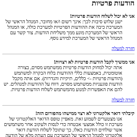
הודעות פרטיות
אני לא יכול לשלוח הודעות פרטיות!
ישנן שלוש סיבות לכך: אינך רשום ו/או מחובר, המנהל הראשי של
המערכת כיבה את ההודעות הפרטיות למערכת כולה, או המנהל
הראשי של המערכת מונע ממך משליחת הודעות. צור קשר עם
המנהל הראשי של המערכת למידע נוסף.
חזרה למעלה
אני ממשיך לקבל הודעות פרטיות לא רצויות!
אתה יכול למחוק הודעות פרטיות ממשתמש מסוים, בצורה
אוטומטית, באמצעות כללי ההודעות בלוח הבקרה למשתמש
(הודעות פרטיות -> כללים, תיקיות והגדרות). אם אתה מקבל
הודעות פוגעניות ממשתמש מסוים, דווח על ההודעות למנהלים. יש
להם את האפשרות למנוע מהמשתמש לשלוח הודעות פרטיות.
חזרה למעלה
קיבלתי דואר אלקטרוני לא רצוי ממישהו מהפורום הזה!
אנו מצטערים לשמוע זאת. מאפיין טופס הדואר האלקטרוני של
מערכת זו כולל אמצעי אבטחה כדי לנסות ולעקוב אחר משתמשים
אשר שולחים הודעות כאלו, כך שתוכל לשלוח הודעת דואר
אלקטרוני למנהל הראשי של המערכת עם העתק מלא של הודעה