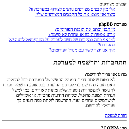
קבצים מצורפים
אלו מין קבצים מצורפים ניתנים לצירוף במערכת זו?
כיצד אני מוצא את כל הקבצים המצורפים שלי?
מערכת phpBB
מי תכנן וכתב את תוכנת הפורומים?
מדוע אפשרות כזו או אחרת לא קיימת?
למי אני פונה במקרים של חשד לעברה על החוק/ניצול לרעה של
המערכת?
איך אני יוצר קשר עם מנהל הפורומים?
התחברות והרשמה למערכת
מדוע אני צריך להירשם?
לא בטוח שאתה צריך. המנהל הראשי של המערכת יכול להחליט
האם חובה להירשם כדי לפרסם הודעות. בכל אופן, הרשמה תפתח
לך גישה לאפשרויות נוספות שלא זמינות לאורחים, כמו למשל
הגדרת תמונת פרופיל, שליחת הודעות פרטיות או אימיילים
למשתמשים אחרים ועוד. ההרשמה לוקחת כמה רגעים כך
שמומלץ להירשם.
חזרה למעלה
מהו COPPA?