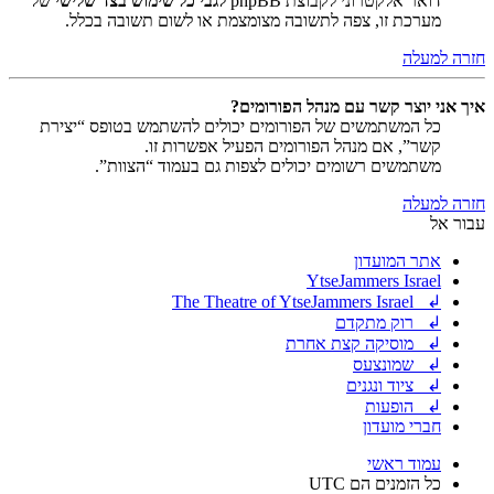
דואר אלקטרוני לקבוצת phpBB
לגבי כל שימוש בצד שלישי
של
מערכת זו, צפה לתשובה מצומצמת או לשום תשובה בכלל.
חזרה למעלה
איך אני יוצר קשר עם מנהל הפורומים?
כל המשתמשים של הפורומים יכולים להשתמש בטופס “יצירת
קשר”, אם מנהל הפורומים הפעיל אפשרות זו.
משתמשים רשומים יכולים לצפות גם בעמוד “הצוות”.
חזרה למעלה
עבור אל
אתר המועדון
YtseJammers Israel
↲ The Theatre of YtseJammers Israel
↲ רוק מתקדם
↲ מוסיקה קצת אחרת
↲ שמונצעס
↲ ציוד ונגנים
↲ הופעות
חברי מועדון
עמוד ראשי
כל הזמנים הם
UTC