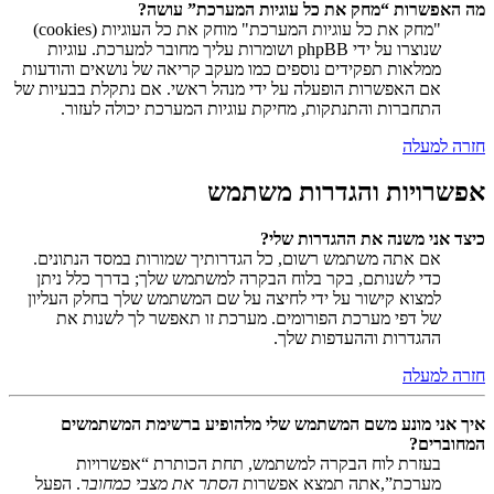
מה האפשרות “מחק את כל עוגיות המערכת” עושה?
"מחק את כל עוגיות המערכת" מוחק את כל העוגיות (cookies)
שנוצרו על ידי phpBB ושומרות עליך מחובר למערכת. עוגיות
ממלאות תפקידים נוספים כמו מעקב קריאה של נושאים והודעות
אם האפשרות הופעלה על ידי מנהל ראשי. אם נתקלת בבעיות של
התחברות והתנתקות, מחיקת עוגיות המערכת יכולה לעזור.
חזרה למעלה
אפשרויות והגדרות משתמש
כיצד אני משנה את ההגדרות שלי?
אם אתה משתמש רשום, כל הגדרותיך שמורות במסד הנתונים.
כדי לשנותם, בקר בלוח הבקרה למשתמש שלך; בדרך כלל ניתן
למצוא קישור על ידי לחיצה על שם המשתמש שלך בחלק העליון
של דפי מערכת הפורומים. מערכת זו תאפשר לך לשנות את
ההגדרות וההעדפות שלך.
חזרה למעלה
איך אני מונע משם המשתמש שלי מלהופיע ברשימת המשתמשים
המחוברים?
בעזרת לוח הבקרה למשתמש, תחת הכותרת “אפשרויות
מערכת”,אתה תמצא אפשרות
הסתר את מצבי כמחובר
. הפעל