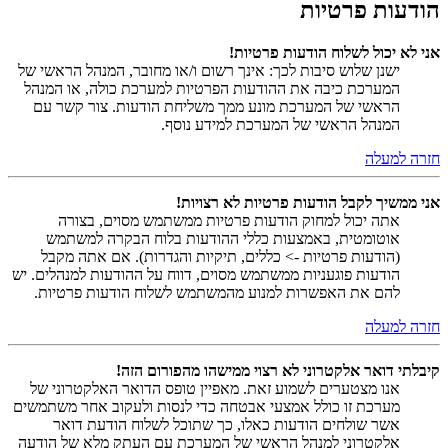
הודעות פרטיות
אני לא יכול לשלוח הודעות פרטיות!
ישנן שלוש סיבות לכך: אינך רשום ו/או מחובר, המנהל הראשי של
המערכת כיבה את ההודעות הפרטיות למערכת כולה, או המנהל
הראשי של המערכת מונע ממך משליחת הודעות. צור קשר עם
המנהל הראשי של המערכת למידע נוסף.
חזרה למעלה
אני ממשיך לקבל הודעות פרטיות לא רצויות!
אתה יכול למחוק הודעות פרטיות ממשתמש מסוים, בצורה
אוטומטית, באמצעות כללי ההודעות בלוח הבקרה למשתמש
(הודעות פרטיות -> כללים, תיקיות והגדרות). אם אתה מקבל
הודעות פוגעניות ממשתמש מסוים, דווח על ההודעות למנהלים. יש
להם את האפשרות למנוע מהמשתמש לשלוח הודעות פרטיות.
חזרה למעלה
קיבלתי דואר אלקטרוני לא רצוי ממישהו מהפורום הזה!
אנו מצטערים לשמוע זאת. מאפיין טופס הדואר האלקטרוני של
מערכת זו כולל אמצעי אבטחה כדי לנסות ולעקוב אחר משתמשים
אשר שולחים הודעות כאלו, כך שתוכל לשלוח הודעת דואר
אלקטרוני למנהל הראשי של המערכת עם העתק מלא של הודעה