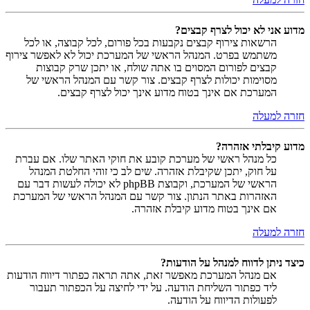
מדוע אני לא יכול לצרף קבצים?
הרשאות צירוף קבצים נקבעות בכל פורום, לכל קבוצה, או לכל
משתמש בפרט. המנהל הראשי של המערכת יכול לא לאפשר צירוף
קבצים לפורום המסוים בו אתה שולח, או יתכן שרק קבוצות
מסוימות יכולות לצרף קבצים. צור קשר עם המנהל הראשי של
המערכת אם אינך בטוח מדוע אינך יכול לצרף קבצים.
חזרה למעלה
מדוע קיבלתי אזהרה?
כל מנהל ראשי של מערכת קובע את חוקי האתר שלו. אם עברת
על חוק, יתכן שקיבלת אזהרה. שים לב כי זוהי החלטת המנהל
הראשי של המערכת, וקבוצת phpBB לא יכולה לעשות דבר עם
האזהרות באתר הנתון. צור קשר עם המנהל הראשי של המערכת
אם אינך בטוח מדוע קיבלת אזהרה.
חזרה למעלה
כיצד ניתן לדווח למנהל על הודעות?
אם מנהל המערכת מאפשר זאת, אתה תראה כפתור דיווח הודעות
ליד כפתור השליחת הודעה. על ידי לחיצה על הכפתור תעבור
לפעולות הדיווח על הודעה.