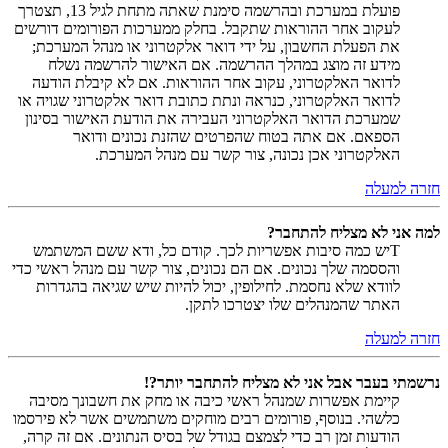
פועלת במערכת ובהרשמה סימנת שאתה מתחת לגיל 13, תצטרך
לעקוב אחר ההוראות שתקבל. בחלק ממערכות הפורומים דורשים
את הפעלת החשבון, על ידי דואר אלקטרוני או מנהל המערכת;
מידע זה מוצג במהלך ההרשמה. אם האישור להרשמה נשלח
לדואר האלקטרוני, עקוב אחר ההוראות. אם לא קיבלת הודעה
לדואר האלקטרוני, כנראה ונתת כתובת דואר אלקטרוני שגויה או
שמערכת הדואר האלקטרוני העבירה את הודעת האישור בסינון
הספאם. אם אתה בטוח שהפרטים שהזנת נכונים ודואר
האלקטרוני אכן נכונה, צור קשר עם מנהל המערכת.
חזרה למעלה
למה אני לא מצליח להתחבר?
Tיש כמה סיבות אפשריות לכך. קודם כל, ודא ששם המשתמש
והססמה שלך נכונים. אם הם נכונים, צור קשר עם מנהל ראשי כדי
לוודא שלא נחסמת. לחילופין, יכול להיות שיש שגיאה בהגדרות
האתר שהמנהלים שלו יצטרכו לתקן.
חזרה למעלה
נרשמתי בעבר אבל אני לא מצליח להתחבר יותר?!
קיימת אפשרות שמנהל ראשי כיבה או מחק את חשבונך מסיבה
כלשהי. בנוסף, פורומים רבים מוחקים משתמשים אשר לא פירסמו
הודעות זמן רב כדי לצמצם בגודל של בסיס הנתונים. אם זה קרה,