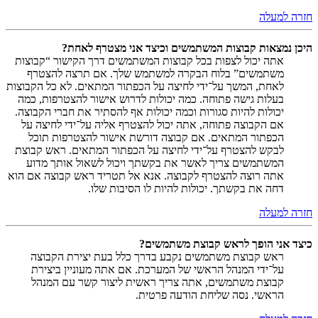
חזרה למעלה
היכן נמצאות קבוצות המשתמשים וכיצד אני מצטרף לאחת?
אתה יכול לצפות בכל קבוצות המשתמשים דרך הקישור “קבוצות
משתמשים” בלוח הבקרה למשתמש שלך. אם תרצה להצטרף
לאחת, המשך על־ידי לחיצה על הכפתור המתאים. לא כל הקבוצות
בעלות גישה פתוחה. כמה יכולות לדרוש אישור להצטרפות, כמה
יכולות להיות סגורות וכמה יכולות אף להסתיר את חברי הקבוצה.
אם הקבוצה פתוחה, אתה יכול להצטרף אליה על־ידי לחיצה על
הכפתור המתאים. אם קבוצה דורשת אישור להצטרפות תוכל
לבקש להצטרף על־ידי לחיצה על הכפתור המתאים. ראש קבוצת
המשתמשים צריך לאשר את בקשתך ויכול לשאול אותך מדוע
אתה רוצה להצטרף לקבוצה. אנא אל תטריד ראש קבוצה אם הוא
דחה את בקשתך. יכולות להיות לו הסיבות שלו.
חזרה למעלה
כיצד אני הופך לראש קבוצת משתמשים?
ראש קבוצת משתמשים נקבע בדרך כלל בעת יצירת הקבוצה
על־ידי המנהל הראשי של המערכת. אם אתה מעוניין ביצירת
קבוצת משתמשים, אתה צריך ראשית ליצור קשר עם המנהל
הראשי. נסה שליחת הודעה פרטית.