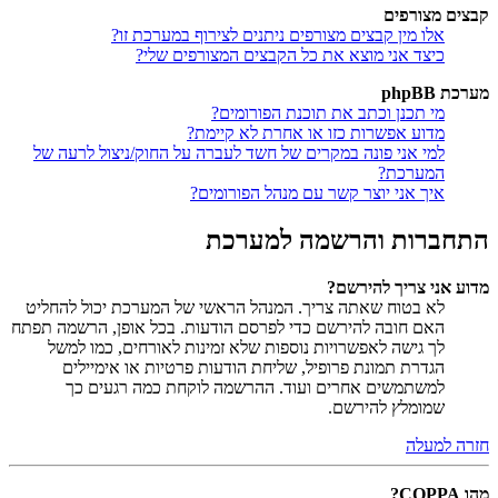
קבצים מצורפים
אלו מין קבצים מצורפים ניתנים לצירוף במערכת זו?
כיצד אני מוצא את כל הקבצים המצורפים שלי?
מערכת phpBB
מי תכנן וכתב את תוכנת הפורומים?
מדוע אפשרות כזו או אחרת לא קיימת?
למי אני פונה במקרים של חשד לעברה על החוק/ניצול לרעה של
המערכת?
איך אני יוצר קשר עם מנהל הפורומים?
התחברות והרשמה למערכת
מדוע אני צריך להירשם?
לא בטוח שאתה צריך. המנהל הראשי של המערכת יכול להחליט
האם חובה להירשם כדי לפרסם הודעות. בכל אופן, הרשמה תפתח
לך גישה לאפשרויות נוספות שלא זמינות לאורחים, כמו למשל
הגדרת תמונת פרופיל, שליחת הודעות פרטיות או אימיילים
למשתמשים אחרים ועוד. ההרשמה לוקחת כמה רגעים כך
שמומלץ להירשם.
חזרה למעלה
מהו COPPA?