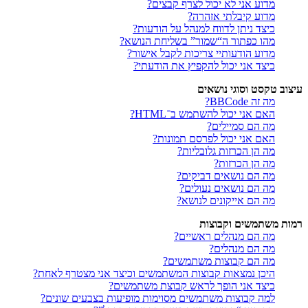
מדוע אני לא יכול לצרף קבצים?
מדוע קיבלתי אזהרה?
כיצד ניתן לדווח למנהל על הודעות?
מהו כפתור ה“שמור” בשליחת הנושא?
מדוע הודעותיי צריכות לקבל אישור?
כיצד אני יכול להקפיץ את הודעתי?
עיצוב טקסט וסוגי נושאים
מה זה BBCode?
האם אני יכול להשתמש ב־HTML?
מה הם סמיילים?
האם אני יכול לפרסם תמונות?
מה הן הכרזות גלובליות?
מה הן הכרזות?
מה הם נושאים דביקים?
מה הם נושאים נעולים?
מה הם אייקונים לנושא?
רמות משתמשים וקבוצות
מה הם מנהלים ראשיים?
מה הם מנהלים?
מה הם קבוצות משתמשים?
היכן נמצאות קבוצות המשתמשים וכיצד אני מצטרף לאחת?
כיצד אני הופך לראש קבוצת משתמשים?
למה קבוצות משתמשים מסוימות מופיעות בצבעים שונים?