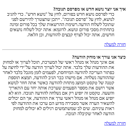
איך אני יוצר נושא חדש או מפרסם תגובה?
כדי לפרסם נושא חדש בפורום, לחץ על "נושא חדש". כדי להגיב
לנושא, לחץ על "פרסם תגובה". ייתכן שתצטרך להירשם לפני
שתוכל לשלוח הודעה.רשימת ההרשאות שלך בכל פורום זמינה
בתחתית מסכי פורום ונושא. לדוגמא: אתה יכול לשלוח נושאים
חדשים, אתה יכול לצרף קבצים להודעות, וכן הלאה.
חזרה למעלה
כיצד אני עורך או מוחק הודעה?
אם אינך מנהל או מנהל ראשי של המערכת, תוכל לערוך או למחוק
את ההודעות שלך בלבד. אתה יכול לערוך הודעה על־ידי לחיצה על
כפתור העריכה להודעה המיוחסת, לפעמים לזמן מוגבל בלבד לאחר
שההודעה נשלחה. אם מישהו כבר הגיב להודעה, תמצא תוספת
קטנה של טקסט המוצג מתחת להודעה כאשר אתה חוזר לנושא
אשר רושם את מספר הפעמים שערכת אותה יחד עם התאריך
והשעה. טקסט זה יופיע רק אם נשלחה להודעה תגובה. הוא לא
יופיע אם מנהל או מנהל ראשי ערך את ההודעה, אך הם יכולים
להשאיר הערה אשר מסבירה מדוע הם ערכו את ההודעה לפי
ראות עיניהם. שים לב שמשתמשים רגילים לא יכולים למחוק
הודעה לאחר שקיבלה תגובה.
חזרה למעלה