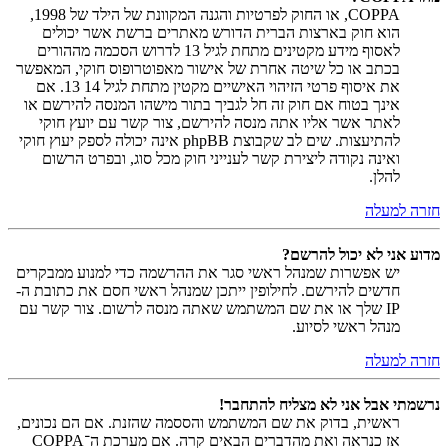
COPPA, או החוק לפרטיות והגנה המקוונת של הילד של 1998,
הוא חוק בארצות הברית הדורש מאתרים ברשת אשר יכולים
לאסוף מידע מקטינים מתחת לגיל 13 לדרוש הסכמה מההורים
בכתב או כל שיטה אחרת של אישור מאפוטרופוס חוקי, המאפשר
את איסוף פרטי הזיהוי האישיים מקטין מתחת לגיל 14 13. אם
אינך בטוח אם חוק זה חל לגביך בתור מישהו המנסה להירשם או
לאתר אשר אליו אתה מנסה להירשם, צור קשר עם יועץ חוקי
להתיעצות. שים לב שקבוצת phpBB אינה יכולה לספק יעוץ חוקי
ואינה נקודה ליצירת קשר לענייני חוק מכל סוג, ובפרט הרשום
להלן.
חזרה למעלה
מדוע אני לא יכול להרשם?
יש אפשרות שמנהל ראשי סגר את ההרשמה כדי למנוע ממבקרים
חדשים להירשם. לחילופין ייתכן שמנהל ראשי חסם את כתובת ה-
IP שלך או את שם המשתמש שאתה מנסה לרשום. צור קשר עם
מנהל ראשי לסיוע.
חזרה למעלה
נרשמתי אבל אני לא מצליח להתחבר!
ראשית, בדוק את שם המשתמש והססמה שהזנת. אם הם נכונים,
אז כנראה ואת מהדברים הבאים קרה. אם מערכת ה־COPPA