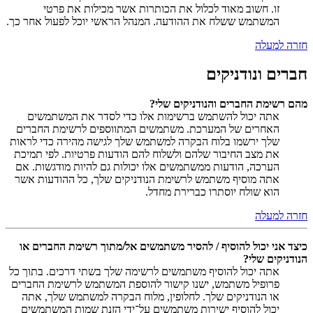
זו. חשוב מאוד לכלול את הכותרות אשר מכילות את פרטי
המשתמש ששלח את ההודעה. המנהל הראשי יוכל לפעול אחר כך.
חזרה למעלה
חברים ונודניקים
מהם רשימת החברים והנודניקים שלי?
אתה יכול להשתמש ברשימות אלו כדי לסדר את המשתמשים
האחרים של המערכת. משתמשים המתווספים לרשימת החברים
שלך ירשמו בלוח הבקרה למשתמש שלך לגישה מהירה כדי לראות
את מצב החיבור שלהם ולשלוח להם הודעות פרטיות. לפי תמיכת
הערכה, הודעות ממשתמשים אלו יכולות גם להיות מודגשות. אם
אתה מוסיף משתמש לרשימת הנודניקים שלך, כל ההודעות אשר
הוא שולח יוסתרו כברירת מחדל.
חזרה למעלה
כיצד אני יכול להוסיף / להסיר משתמשים אל/מתוך רשימת החברים או
הנודניקים שלי?
אתה יכול להוסיף משתמשים לרשימה שלך בשתי דרכים. בתוך כל
פרופיל משתמש, ישנו קישור להוספת המשתמש לרשימת החברים
או הנודניקים שלך. לחלופין, מלוח הבקרה למשתמש שלך, אתה
יכול להוסיף ישירות משתמשים על־ידי הזנת שמות המשתמשים