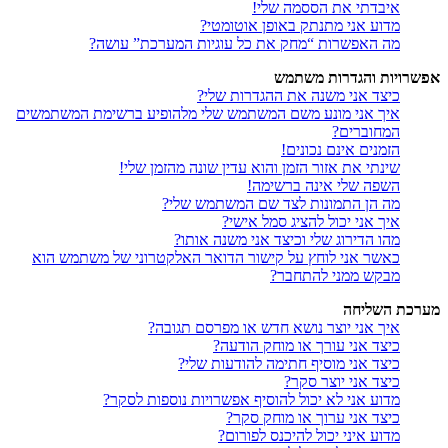
איבדתי את הססמה שלי!
מדוע אני מתנתק באופן אוטומטי?
מה האפשרות “מחק את כל עוגיות המערכת” עושה?
אפשרויות והגדרות משתמש
כיצד אני משנה את ההגדרות שלי?
איך אני מונע משם המשתמש שלי מלהופיע ברשימת המשתמשים
המחוברים?
הזמנים אינם נכונים!
שינתי את אזור הזמן והוא עדין שונה מהזמן שלי!
השפה שלי אינה ברשימה!
מה הן התמונות לצד שם המשתמש שלי?
איך אני יכול להציג סמל אישי?
מהו הדירוג שלי וכיצד אני משנה אותו?
כאשר אני לוחץ על קישור הדואר האלקטרוני של משתמש הוא
מבקש ממני להתחבר?
מערכת השליחה
איך אני יוצר נושא חדש או מפרסם תגובה?
כיצד אני עורך או מוחק הודעה?
כיצד אני מוסיף חתימה להודעות שלי?
כיצד אני יוצר סקר?
מדוע אני לא יכול להוסיף אפשרויות נוספות לסקר?
כיצד אני ערוך או מוחק סקר?
מדוע איני יכול להיכנס לפורום?