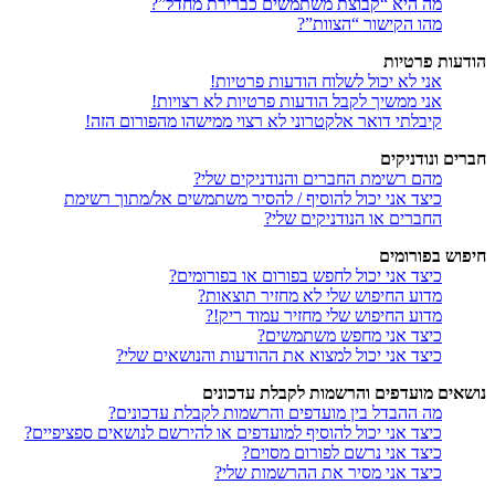
מה היא “קבוצת משתמשים כברירת מחדל”?
מהו הקישור “הצוות”?
הודעות פרטיות
אני לא יכול לשלוח הודעות פרטיות!
אני ממשיך לקבל הודעות פרטיות לא רצויות!
קיבלתי דואר אלקטרוני לא רצוי ממישהו מהפורום הזה!
חברים ונודניקים
מהם רשימת החברים והנודניקים שלי?
כיצד אני יכול להוסיף / להסיר משתמשים אל/מתוך רשימת
החברים או הנודניקים שלי?
חיפוש בפורומים
כיצד אני יכול לחפש בפורום או בפורומים?
מדוע החיפוש שלי לא מחזיר תוצאות?
מדוע החיפוש שלי מחזיר עמוד ריק!?
כיצד אני מחפש משתמשים?
כיצד אני יכול למצוא את ההודעות והנושאים שלי?
נושאים מועדפים והרשמות לקבלת עדכונים
מה ההבדל בין מועדפים והרשמות לקבלת עדכונים?
כיצד אני יכול להוסיף למועדפים או להירשם לנושאים ספציפיים?
כיצד אני נרשם לפורום מסוים?
כיצד אני מסיר את ההרשמות שלי?