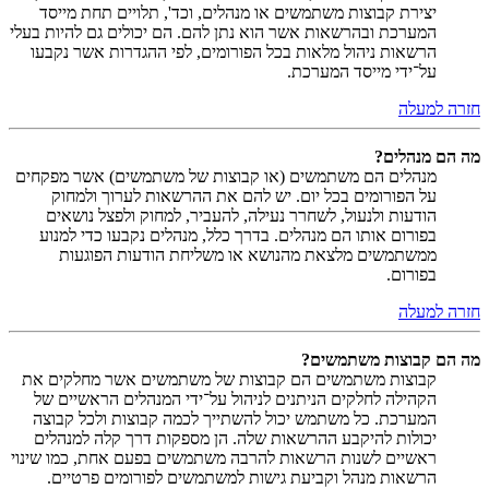
יצירת קבוצות משתמשים או מנהלים, וכד', תלויים תחת מייסד
המערכת ובהרשאות אשר הוא נתן להם. הם יכולים גם להיות בעלי
הרשאות ניהול מלאות בכל הפורומים, לפי ההגדרות אשר נקבעו
על־ידי מייסד המערכת.
חזרה למעלה
מה הם מנהלים?
מנהלים הם משתמשים (או קבוצות של משתמשים) אשר מפקחים
על הפורומים בכל יום. יש להם את ההרשאות לערוך ולמחוק
הודעות ולנעול, לשחרר נעילה, להעביר, למחוק ולפצל נושאים
בפורום אותו הם מנהלים. בדרך כלל, מנהלים נקבעו כדי למנוע
ממשתמשים מלצאת מהנושא או משליחת הודעות הפוגעות
בפורום.
חזרה למעלה
מה הם קבוצות משתמשים?
קבוצות משתמשים הם קבוצות של משתמשים אשר מחלקים את
הקהילה לחלקים הניתנים לניהול על־ידי המנהלים הראשיים של
המערכת. כל משתמש יכול להשתייך לכמה קבוצות ולכל קבוצה
יכולות להיקבע ההרשאות שלה. הן מספקות דרך קלה למנהלים
ראשיים לשנות הרשאות להרבה משתמשים בפעם אחת, כמו שינוי
הרשאות מנהל וקביעת גישות למשתמשים לפורומים פרטיים.