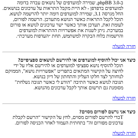
ב-phpBB 3.0, שמירה למועדפים של נושאים עבדה בדומה
למועדפים בדפדפן - לא היית מקבל התראות על עדכונים בנושאים.
החל מגרסה 3.1, שמירה למועדפים דומה יותר להרשמה לנושא.
תוכל לקבל התראות כאשר הנושא מתעדכן. הרשמה לפורום,
לעומת זאת, תעדכן אותך כאשר ישר עדכונים לנושא או פורום
במערכת. ניתן לשנות את אפשרויות ההתראות למועדפים
והרשמות בלוח הבקרה למשתמש, תחת ״העדפות מערכת״.
חזרה למעלה
כיצד אני יכול להוסיף למועדפים או להירשם לנושאים ספציפיים?
תוכל להוסיף נושא ספציפי למועדפים או להירשם אליו על ידי
לחיצה על הקישור המתאים בתפריט "אפשרויות נושא", הממוקם
לנוחותך לצד חלקו העליון והתחתון של דיון בנושא.
תגובה לנושא כאשר התיבה "הודע לי כאשר תגובה נשלחת"
מסומנת גם תרשום אותך לקבל עדכונים מהנושא.
חזרה למעלה
כיצד אני נרשם לפורום מסוים?
Tכדי להרשם לפורום מסוים, לחץ על הקישור “הרשם לקבלת
עדכונים מפורום זה” בתחתית העמוד לאחר הכניסה לפורום.
חזרה למעלה