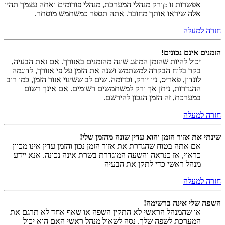
אפשרות זו
ורק מנהלי המערכת, מנהלי פורומים ואתה עצמך תהיו
כן
אלה שיראו אותך מחובר. אתה תספר כמשתמש מוסתר.
חזרה למעלה
הזמנים אינם נכונים!
יכול להיות שהזמן המוצג שונה מהזמנים באזורך. אם זאת הבעיה,
בקר בלוח הבקרה למשתמש ושנה את הזמן על פי אזורך, לדוגמה
לונדון, פאריס, ניו יורק, וכדומה. שים לב ששינוי אזור הזמן, כמו רוב
ההגדרות, ניתן אך ורק למשתמשים רשומים. אם אינך רשום
במערכת, זה הזמן הנכון להירשם.
חזרה למעלה
שינתי את אזור הזמן והוא עדין שונה מהזמן שלי!
אם אתה בטוח שהגדרת את אזור הזמן נכון והזמן עדין אינו מכוון
כראוי, אז כנראה והשעה המוגדרת בשרת אינה נכונה. אנא יידע
מנהל ראשי כדי לתקן את הבעיה
חזרה למעלה
השפה שלי אינה ברשימה!
או שהמנהל הראשי לא התקין השפה או שאף אחד לא תרגם את
המערכת לשפה שלך. נסה לשאול מנהל ראשי האם הוא יכול