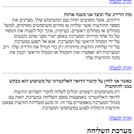
חזרה למעלה
מהו הדירוג שלי וכיצד אני משנה אותו?
דירוגים, אשר מופיעים תחת שם המשתמש שלך, מציינים את
מספר ההודעות אשר שלחת או מזהים משתמשים מסוימים, למשל
מנהלים או מנהלים ראשיים. כעיקרון, אינך יכול לשנות את הנוסח
של כל אחד מדירוגי המערכת באופן ישיר מפני שהם נקבעים
על־ידי המנהל הראשי של המערכת. אנא אל תפגע במערכת
על־ידי שליחת הודעות מיותרות רק כדי הגדיל את הדירוג שלך. רוב
המערכות לא יאפשרו זאת והמנהל או המנהל הראשי יקטין את
מונה ההודעות שלך.
חזרה למעלה
כאשר אני לוחץ על קישור הדואר האלקטרוני של משתמש הוא מבקש
ממני להתחבר?
רק משתמשים רשומים יכולים לשלוח לחברי הפורום הודעות
לדואר האלקטרוני באמצעות טופס השליחה במערכת, וזאת עם
מנהלי המערכת מאפשרים עזר זה. זה מונע משליחת הודעות ספאם
והודעות היכולות לפגוע במשתמשי המערכת.
חזרה למעלה
מערכת השליחה