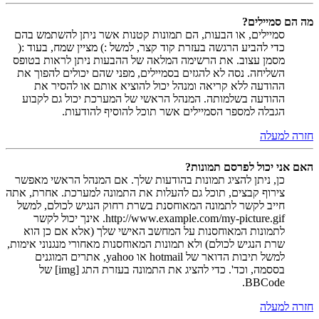
מה הם סמיילים?
סמיילים, או הבעות, הם תמונות קטנות אשר ניתן להשתמש בהם
כדי להביע הרגשה בעזרת קוד קצר, למשל :) מציין שמח, בעוד :(
מסמן עצוב. את הרשימה המלאה של ההבעות ניתן לראות בטופס
השליחה. נסה לא להגזים בסמיילים, מפני שהם יכולים להפוך את
ההודעה ללא קריאה ומנהל יכול להוציא אותם או להסיר את
ההודעה בשלמותה. המנהל הראשי של המערכת יכול גם לקבוע
הגבלה למספר הסמיילים אשר תוכל להוסיף להודעות.
חזרה למעלה
האם אני יכול לפרסם תמונות?
כן, ניתן להציג תמונות בהודעות שלך. אם המנהל הראשי מאפשר
צירוף קבצים, תוכל גם להעלות את התמונה למערכת. אחרת, אתה
חייב לקשר לתמונה המאוחסנת בשרת רחוק הנגיש לכולם, למשל
http://www.example.com/my-picture.gif. אינך יכול לקשר
לתמונות המאוחסנות על המחשב האישי שלך (אלא אם כן הוא
שרת הנגיש לכולם) ולא תמונות המאוחסנות מאחורי מנגנוני אימות,
למשל תיבות הדואר של hotmail או yahoo, אתרים המוגנים
בססמה, וכד'. כדי להציג את התמונה בעזרת התג [img] של
BBCode.
חזרה למעלה