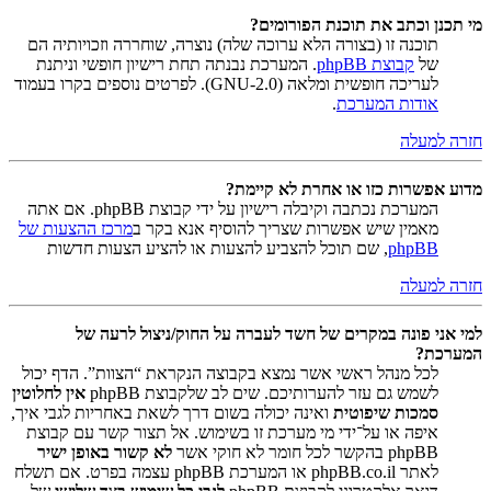
מי תכנן וכתב את תוכנת הפורומים?
תוכנה זו (בצורה הלא ערוכה שלה) נוצרה, שוחררה וזכויותיה הם
של
קבוצת phpBB
. המערכת נבנתה תחת רישיון חופשי וניתנת
לעריכה חופשית ומלאה (GNU-2.0). לפרטים נוספים בקרו בעמוד
אודות המערכת
.
חזרה למעלה
מדוע אפשרות כזו או אחרת לא קיימת?
המערכת נכתבה וקיבלה רישיון על ידי קבוצת phpBB. אם אתה
מאמין שיש אפשרות שצריך להוסיף אנא בקר ב
מרכז ההצעות של
phpBB
, שם תוכל להצביע להצעות או להציע הצעות חדשות
חזרה למעלה
למי אני פונה במקרים של חשד לעברה על החוק/ניצול לרעה של
המערכת?
לכל מנהל ראשי אשר נמצא בקבוצה הנקראת “הצוות”. הדף יכול
לשמש גם עזר להערותיכם. שים לב שלקבוצת phpBB
אין לחלוטין
סמכות שיפוטית
ואינה יכולה בשום דרך לשאת באחריות לגבי איך,
איפה או על־ידי מי מערכת זו בשימוש. אל תצור קשר עם קבוצת
phpBB בהקשר לכל חומר לא חוקי אשר
לא קשור באופן ישיר
לאתר phpBB.co.il או המערכת phpBB עצמה בפרט. אם תשלח