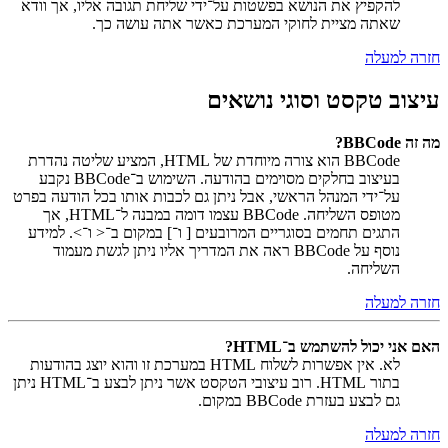
להקפיץ את הנושא בפשטות על־ידי שליחת תגובה אליו, אך וודא
שאתה מציית לחוקי המערכת כאשר אתה עושה כך.
חזרה למעלה
עיצוב טקסט וסוגי נושאים
מה זה BBCode?
BBCode הוא צורה מיוחדת של HTML, המציע שליטה נהדרת
בעיצוב בחלקים מסוימים בהודעה. השימוש ב־BBCode נקבע
על־ידי המנהל הראשי, אבל ניתן גם לכבות אותו בכל הודעה בפרט
מטופס השליחה. BBCode עצמו דומה במבנה ל־HTML, אך
התגים תחמים בסוגריים המרובעים [ ו־] במקום ב־< ו־>. למידע
נוסף על BBCode ראה את המדריך אליו ניתן לגשת מעמוד
השליחה.
חזרה למעלה
האם אני יכול להשתמש ב־HTML?
לא. אין אפשרות לשלוח HTML במערכת זו והוא יוצג בהודעות
בתור HTML. רוב עיצובי הטקסט אשר ניתן לבצע ב־HTML ניתן
גם לבצע בעזרת BBCode במקום.
חזרה למעלה