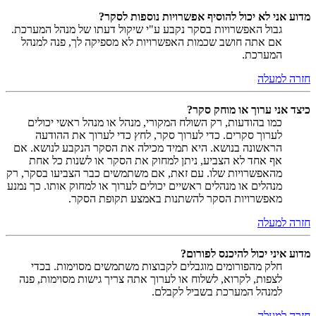
מדוע אני לא יכול להוסיף אפשרויות נוספות לסקר?
גבול האפשרויות בסקר נקבע ע"י שיקול דעתו של מנהל המערכת.
אם אתה חושב שכמות האפשרויות לא מספיקה לך, פנה למנהל
המערכת.
חזרה למעלה
כיצד אני ערוך או מוחק סקר?
כמו בהודעות, רק השולח המקורי, מנהל או מנהל ראשי יכולים
לערוך סקרים. כדי לערוך סקר, לחץ כדי לערוך את ההודעה
הראשונה בנושא. היא תמיד מכילה את הסקר הנקבע לנושא. אם
אף אחד לא הצביע, ניתן למחוק את הסקר או לשנות כל אחת
מהאפשרויות שלו. עם זאת, אם משתמשים כבר הצביעו בסקר, רק
מנהלים או מנהלים ראשיים יכולים לערוך או למחוק אותו. כך נמנע
מאפשרויות הסקר להשתנות באמצע תקופת הסקר.
חזרה למעלה
מדוע איני יכול להיכנס לפורום?
חלק מהפורומים מוגבלים לקבוצות משתמשים מסוימות. בכדי
לצפות, לקרוא, לשלוח או לערוך אתה צריך גישות מסוימות, פנה
למנהל המערכת בשביל לקבלם.
חזרה למעלה