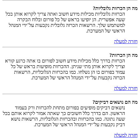
מה הן הכרזות גלובליות?
הכרזות גלובליות מכילות מידע חשוב ואתה צריך לקרוא אותן בכל
שעה אפשרית. הן יופיעו בראש של כל פורום ובלוח הבקרה
למשתמש שלך. הרשאות הכרזה גלובלית נקבעות על־ידי המנהל
הראשי של המערכת.
חזרה למעלה
מה הן הכרזות?
הכרזות בדרך כלל מכילות מידע חשוב לפורום בו אתה כרגע קורא
וצריך לקרוא אותן מתי שניתן. ההכרזות מופיעות בראש של כל
עמוד בפורום בו הן נשלחו. כמו בהכרזות הגלובליות, הרשאות
הכרזה נקבעות על־ידי המנהל הראשי של המערכת.
חזרה למעלה
מה הם נושאים דביקים?
נושאים דביקים מופיעים בפורום מתחת להכרזות ורק בעמוד
הראשון. הם בדרך כלל חשובים כך שאתה אמור לקרוא אותם בכל
שעה נתונה. כמו בהכרזות ובהכרזות הגלובליות, הרשאות נושא
דביק נקבעות על־ידי המנהל הראשי של המערכת.
חזרה למעלה