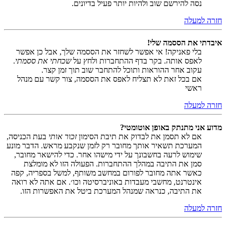
נסה להירשם שוב ולהיות יותר פעיל בדיונים.
חזרה למעלה
איבדתי את הססמה שלי!
בלי פאניקה! אי אפשר לשחזר את הססמה שלך, אבל כן אפשר
לאפס אותה. בקר בדף ההתחברות ולחץ על
שכחתי את ססמתי
.
עקוב אחר ההוראות ותוכל להתחבר שוב תוך זמן קצר.
אם בכל זאת לא תצליח לאפס את הססמה, צור קשר עם מנהל
ראשי
חזרה למעלה
מדוע אני מתנתק באופן אוטומטי?
אם לא תסמן את לבדוק את תיבת הסימון
זכור אותי
בעת הכניסה,
המערכת תשאיר אותך מחובר רק לזמן שנקבע מראש. הדבר מונע
שימוש לרעה בחשבונך על ידי מישהו אחר. כדי להישאר מחובר,
סמן את התיבה במהלך ההתחברות. הפעולה הזו לא מומלצת
כאשר אתה מחובר לפורום במחשב משותף, למשל בספריה, קפה
אינטרנט, מחשבי מעבדות באוניברסיטה וכו׳. אם אתה לא רואה
את התיבה, כנראה שמנהל המערכת ביטל את האפשרות הזו.
חזרה למעלה