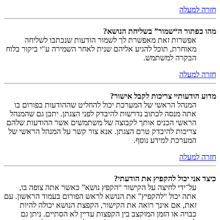
חזרה למעלה
מהו כפתור ה“שמור” בשליחת הנושא?
אפשרות זאת מאפשרת לך לשמור הודעות שנכתבו לשליחה
מאוחרת, תוכל להגיע אליהם שנית לאחר השמירה ע"י ביקור בלוח
הבקרה למשתמש.
חזרה למעלה
מדוע הודעותיי צריכות לקבל אישור?
המנהל הראשי של המערכת יכול להחליט שההודעות בפורום בו
אתה מנסה לכתוב נדרשות להיבדק לפני הצגתן. יתכן גם שהמנהל
הראשי הכניס אותך לקבוצה של משתמשים אשר ההודעות שלהם
צריכות להיבדק טרם הצגתן. אנא צור קשר על המנהל הראשי של
המערכת למידע נוסף.
חזרה למעלה
כיצד אני יכול להקפיץ את הודעתי?
על־ידי לחיצה על הקישור “הקפץ נושא” כאשר אתה צופה בו,
אתה יכול “להקפיץ” את הנושא לראש הפורום בעמוד הראשון. עם
זאת, אם אינך רואה את הקישור, הקפצת הנושא יכולה להיות
כבויה או הזמן המוקצב בין הקפצות עדיין לא הסתיים. ניתן גם