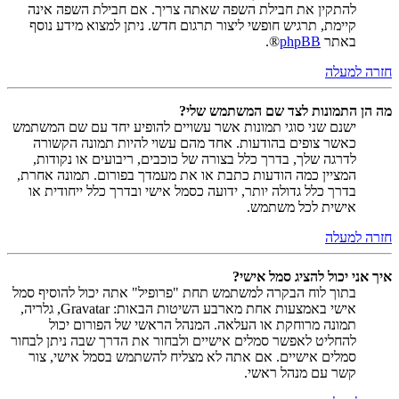
להתקין את חבילת השפה שאתה צריך. אם חבילת השפה אינה
קיימת, תרגיש חופשי ליצור תרגום חדש. ניתן למצוא מידע נוסף
באתר
phpBB
®.
חזרה למעלה
מה הן התמונות לצד שם המשתמש שלי?
ישנם שני סוגי תמונות אשר עשויים להופיע יחד עם שם המשתמש
כאשר צופים בהודעות. אחד מהם עשוי להיות תמונה הקשורה
לדרגה שלך, בדרך כלל בצורה של כוכבים, ריבועים או נקודות,
המציין כמה הודעות כתבת או את מעמדך בפורום. תמונה אחרת,
בדרך כלל גדולה יותר, ידועה כסמל אישי ובדרך כלל ייחודית או
אישית לכל משתמש.
חזרה למעלה
איך אני יכול להציג סמל אישי?
בתוך לוח הבקרה למשתמש תחת "פרופיל" אתה יכול להוסיף סמל
אישי באמצעות אחת מארבע השיטות הבאות: Gravatar, גלריה,
תמונה מרוחקת או העלאה. המנהל הראשי של הפורום יכול
להחליט לאפשר סמלים אישיים ולבחור את הדרך שבה ניתן לבחור
סמלים אישיים. אם אתה לא מצליח להשתמש בסמל אישי, צור
קשר עם מנהל ראשי.