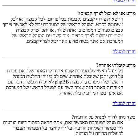
מדוע אני לא יכול לצרף קבצים?
הרשאות צירוף קבצים נקבעות בכל פורום, לכל קבוצה, או לכל
משתמש בפרט. המנהל הראשי של המערכת יכול לא לאפשר צירוף
קבצים לפורום המסוים בו אתה שולח, או יתכן שרק קבוצות
מסוימות יכולות לצרף קבצים. צור קשר עם המנהל הראשי של
המערכת אם אינך בטוח מדוע אינך יכול לצרף קבצים.
חזרה למעלה
מדוע קיבלתי אזהרה?
כל מנהל ראשי של מערכת קובע את חוקי האתר שלו. אם עברת
על חוק, יתכן שקיבלת אזהרה. שים לב כי זוהי החלטת המנהל
הראשי של המערכת, וקבוצת phpBB לא יכולה לעשות דבר עם
האזהרות באתר הנתון. צור קשר עם המנהל הראשי של המערכת
אם אינך בטוח מדוע קיבלת אזהרה.
חזרה למעלה
כיצד ניתן לדווח למנהל על הודעות?
אם מנהל המערכת מאפשר זאת, אתה תראה כפתור דיווח הודעות
ליד כפתור השליחת הודעה. על ידי לחיצה על הכפתור תעבור
לפעולות הדיווח על הודעה.