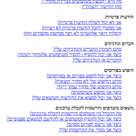
מה היא “קבוצת משתמשים כברירת מחדל”?
מהו הקישור “הצוות”?
הודעות פרטיות
אני לא יכול לשלוח הודעות פרטיות!
אני ממשיך לקבל הודעות פרטיות לא רצויות!
קיבלתי דואר אלקטרוני לא רצוי ממישהו מהפורום הזה!
חברים ונודניקים
מהם רשימת החברים והנודניקים שלי?
כיצד אני יכול להוסיף / להסיר משתמשים אל/מתוך רשימת
החברים או הנודניקים שלי?
חיפוש בפורומים
כיצד אני יכול לחפש בפורום או בפורומים?
מדוע החיפוש שלי לא מחזיר תוצאות?
מדוע החיפוש שלי מחזיר עמוד ריק!?
כיצד אני מחפש משתמשים?
כיצד אני יכול למצוא את ההודעות והנושאים שלי?
נושאים מועדפים והרשמות לקבלת עדכונים
מה ההבדל בין מועדפים והרשמות לקבלת עדכונים?
כיצד אני יכול להוסיף למועדפים או להירשם לנושאים ספציפיים?
כיצד אני נרשם לפורום מסוים?
כיצד אני מסיר את ההרשמות שלי?