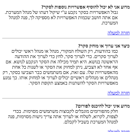
מדוע אני לא יכול להוסיף אפשרויות נוספות לסקר?
גבול האפשרויות בסקר נקבע ע"י שיקול דעתו של מנהל המערכת.
אם אתה חושב שכמות האפשרויות לא מספיקה לך, פנה למנהל
המערכת.
חזרה למעלה
כיצד אני ערוך או מוחק סקר?
כמו בהודעות, רק השולח המקורי, מנהל או מנהל ראשי יכולים
לערוך סקרים. כדי לערוך סקר, לחץ כדי לערוך את ההודעה
הראשונה בנושא. היא תמיד מכילה את הסקר הנקבע לנושא. אם
אף אחד לא הצביע, ניתן למחוק את הסקר או לשנות כל אחת
מהאפשרויות שלו. עם זאת, אם משתמשים כבר הצביעו בסקר, רק
מנהלים או מנהלים ראשיים יכולים לערוך או למחוק אותו. כך נמנע
מאפשרויות הסקר להשתנות באמצע תקופת הסקר.
חזרה למעלה
מדוע איני יכול להיכנס לפורום?
חלק מהפורומים מוגבלים לקבוצות משתמשים מסוימות. בכדי
לצפות, לקרוא, לשלוח או לערוך אתה צריך גישות מסוימות, פנה
למנהל המערכת בשביל לקבלם.
חזרה למעלה