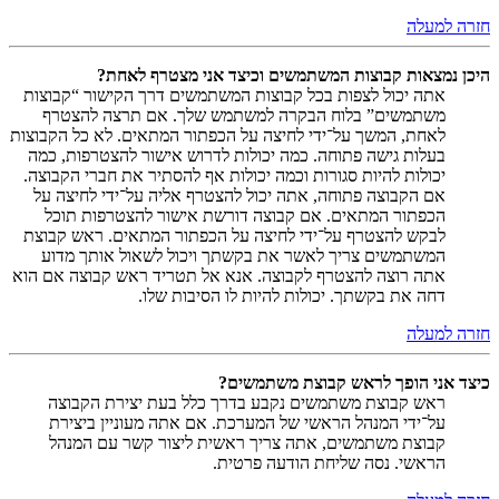
חזרה למעלה
היכן נמצאות קבוצות המשתמשים וכיצד אני מצטרף לאחת?
אתה יכול לצפות בכל קבוצות המשתמשים דרך הקישור “קבוצות
משתמשים” בלוח הבקרה למשתמש שלך. אם תרצה להצטרף
לאחת, המשך על־ידי לחיצה על הכפתור המתאים. לא כל הקבוצות
בעלות גישה פתוחה. כמה יכולות לדרוש אישור להצטרפות, כמה
יכולות להיות סגורות וכמה יכולות אף להסתיר את חברי הקבוצה.
אם הקבוצה פתוחה, אתה יכול להצטרף אליה על־ידי לחיצה על
הכפתור המתאים. אם קבוצה דורשת אישור להצטרפות תוכל
לבקש להצטרף על־ידי לחיצה על הכפתור המתאים. ראש קבוצת
המשתמשים צריך לאשר את בקשתך ויכול לשאול אותך מדוע
אתה רוצה להצטרף לקבוצה. אנא אל תטריד ראש קבוצה אם הוא
דחה את בקשתך. יכולות להיות לו הסיבות שלו.
חזרה למעלה
כיצד אני הופך לראש קבוצת משתמשים?
ראש קבוצת משתמשים נקבע בדרך כלל בעת יצירת הקבוצה
על־ידי המנהל הראשי של המערכת. אם אתה מעוניין ביצירת
קבוצת משתמשים, אתה צריך ראשית ליצור קשר עם המנהל
הראשי. נסה שליחת הודעה פרטית.