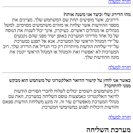
חזרה למעלה
מהו הדירוג שלי וכיצד אני משנה אותו?
דירוגים, אשר מופיעים תחת שם המשתמש שלך, מציינים את
מספר ההודעות אשר שלחת או מזהים משתמשים מסוימים, למשל
מנהלים או מנהלים ראשיים. כעיקרון, אינך יכול לשנות את הנוסח
של כל אחד מדירוגי המערכת באופן ישיר מפני שהם נקבעים
על־ידי המנהל הראשי של המערכת. אנא אל תפגע במערכת
על־ידי שליחת הודעות מיותרות רק כדי הגדיל את הדירוג שלך. רוב
המערכות לא יאפשרו זאת והמנהל או המנהל הראשי יקטין את
מונה ההודעות שלך.
חזרה למעלה
כאשר אני לוחץ על קישור הדואר האלקטרוני של משתמש הוא מבקש
ממני להתחבר?
רק משתמשים רשומים יכולים לשלוח לחברי הפורום הודעות
לדואר האלקטרוני באמצעות טופס השליחה במערכת, וזאת עם
מנהלי המערכת מאפשרים עזר זה. זה מונע משליחת הודעות ספאם
והודעות היכולות לפגוע במשתמשי המערכת.
חזרה למעלה
מערכת השליחה