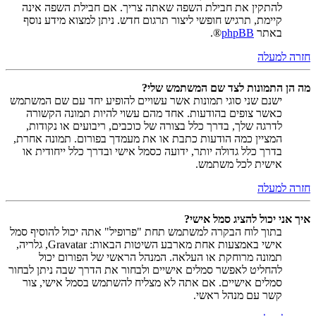
להתקין את חבילת השפה שאתה צריך. אם חבילת השפה אינה
קיימת, תרגיש חופשי ליצור תרגום חדש. ניתן למצוא מידע נוסף
באתר
phpBB
®.
חזרה למעלה
מה הן התמונות לצד שם המשתמש שלי?
ישנם שני סוגי תמונות אשר עשויים להופיע יחד עם שם המשתמש
כאשר צופים בהודעות. אחד מהם עשוי להיות תמונה הקשורה
לדרגה שלך, בדרך כלל בצורה של כוכבים, ריבועים או נקודות,
המציין כמה הודעות כתבת או את מעמדך בפורום. תמונה אחרת,
בדרך כלל גדולה יותר, ידועה כסמל אישי ובדרך כלל ייחודית או
אישית לכל משתמש.
חזרה למעלה
איך אני יכול להציג סמל אישי?
בתוך לוח הבקרה למשתמש תחת "פרופיל" אתה יכול להוסיף סמל
אישי באמצעות אחת מארבע השיטות הבאות: Gravatar, גלריה,
תמונה מרוחקת או העלאה. המנהל הראשי של הפורום יכול
להחליט לאפשר סמלים אישיים ולבחור את הדרך שבה ניתן לבחור
סמלים אישיים. אם אתה לא מצליח להשתמש בסמל אישי, צור
קשר עם מנהל ראשי.