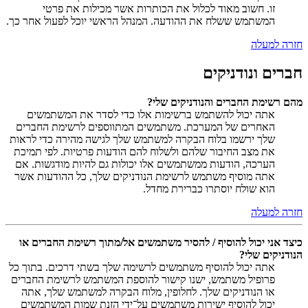
זו. חשוב מאוד לכלול את הכותרות אשר מכילות את פרטי
המשתמש ששלח את ההודעה. המנהל הראשי יוכל לפעול אחר כך.
חזרה למעלה
חברים ונודניקים
מהם רשימת החברים והנודניקים שלי?
אתה יכול להשתמש ברשימות אלו כדי לסדר את המשתמשים
האחרים של המערכת. משתמשים המתווספים לרשימת החברים
שלך ירשמו בלוח הבקרה למשתמש שלך לגישה מהירה כדי לראות
את מצב החיבור שלהם ולשלוח להם הודעות פרטיות. לפי תמיכת
הערכה, הודעות ממשתמשים אלו יכולות גם להיות מודגשות. אם
אתה מוסיף משתמש לרשימת הנודניקים שלך, כל ההודעות אשר
הוא שולח יוסתרו כברירת מחדל.
חזרה למעלה
כיצד אני יכול להוסיף / להסיר משתמשים אל/מתוך רשימת החברים או
הנודניקים שלי?
אתה יכול להוסיף משתמשים לרשימה שלך בשתי דרכים. בתוך כל
פרופיל משתמש, ישנו קישור להוספת המשתמש לרשימת החברים
או הנודניקים שלך. לחלופין, מלוח הבקרה למשתמש שלך, אתה
יכול להוסיף ישירות משתמשים על־ידי הזנת שמות המשתמשים