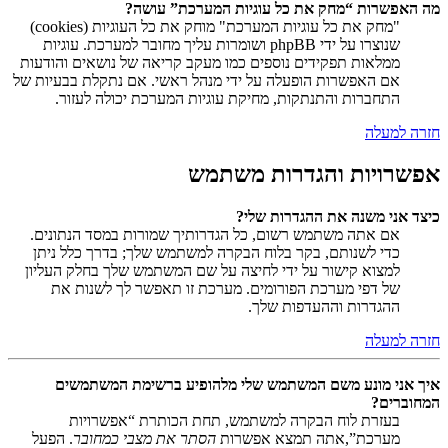
מה האפשרות “מחק את כל עוגיות המערכת” עושה?
"מחק את כל עוגיות המערכת" מוחק את כל העוגיות (cookies)
שנוצרו על ידי phpBB ושומרות עליך מחובר למערכת. עוגיות
ממלאות תפקידים נוספים כמו מעקב קריאה של נושאים והודעות
אם האפשרות הופעלה על ידי מנהל ראשי. אם נתקלת בבעיות של
התחברות והתנתקות, מחיקת עוגיות המערכת יכולה לעזור.
חזרה למעלה
אפשרויות והגדרות משתמש
כיצד אני משנה את ההגדרות שלי?
אם אתה משתמש רשום, כל הגדרותיך שמורות במסד הנתונים.
כדי לשנותם, בקר בלוח הבקרה למשתמש שלך; בדרך כלל ניתן
למצוא קישור על ידי לחיצה על שם המשתמש שלך בחלק העליון
של דפי מערכת הפורומים. מערכת זו תאפשר לך לשנות את
ההגדרות וההעדפות שלך.
חזרה למעלה
איך אני מונע משם המשתמש שלי מלהופיע ברשימת המשתמשים
המחוברים?
בעזרת לוח הבקרה למשתמש, תחת הכותרת “אפשרויות
מערכת”,אתה תמצא אפשרות
הסתר את מצבי כמחובר
. הפעל