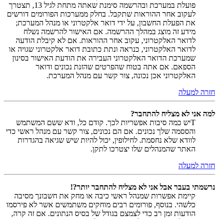
פועלת במערכת ובהרשמה סימנת שאתה מתחת לגיל 13, תצטרך
לעקוב אחר ההוראות שתקבל. בחלק ממערכות הפורומים דורשים
את הפעלת החשבון, על ידי דואר אלקטרוני או מנהל המערכת;
מידע זה מוצג במהלך ההרשמה. אם האישור להרשמה נשלח
לדואר האלקטרוני, עקוב אחר ההוראות. אם לא קיבלת הודעה
לדואר האלקטרוני, כנראה ונתת כתובת דואר אלקטרוני שגויה או
שמערכת הדואר האלקטרוני העבירה את הודעת האישור בסינון
הספאם. אם אתה בטוח שהפרטים שהזנת נכונים ודואר
האלקטרוני אכן נכונה, צור קשר עם מנהל המערכת.
חזרה למעלה
למה אני לא מצליח להתחבר?
Tיש כמה סיבות אפשריות לכך. קודם כל, ודא ששם המשתמש
והססמה שלך נכונים. אם הם נכונים, צור קשר עם מנהל ראשי כדי
לוודא שלא נחסמת. לחילופין, יכול להיות שיש שגיאה בהגדרות
האתר שהמנהלים שלו יצטרכו לתקן.
חזרה למעלה
נרשמתי בעבר אבל אני לא מצליח להתחבר יותר?!
קיימת אפשרות שמנהל ראשי כיבה או מחק את חשבונך מסיבה
כלשהי. בנוסף, פורומים רבים מוחקים משתמשים אשר לא פירסמו
הודעות זמן רב כדי לצמצם בגודל של בסיס הנתונים. אם זה קרה,