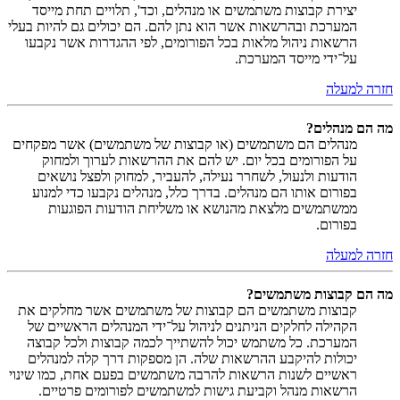
יצירת קבוצות משתמשים או מנהלים, וכד', תלויים תחת מייסד
המערכת ובהרשאות אשר הוא נתן להם. הם יכולים גם להיות בעלי
הרשאות ניהול מלאות בכל הפורומים, לפי ההגדרות אשר נקבעו
על־ידי מייסד המערכת.
חזרה למעלה
מה הם מנהלים?
מנהלים הם משתמשים (או קבוצות של משתמשים) אשר מפקחים
על הפורומים בכל יום. יש להם את ההרשאות לערוך ולמחוק
הודעות ולנעול, לשחרר נעילה, להעביר, למחוק ולפצל נושאים
בפורום אותו הם מנהלים. בדרך כלל, מנהלים נקבעו כדי למנוע
ממשתמשים מלצאת מהנושא או משליחת הודעות הפוגעות
בפורום.
חזרה למעלה
מה הם קבוצות משתמשים?
קבוצות משתמשים הם קבוצות של משתמשים אשר מחלקים את
הקהילה לחלקים הניתנים לניהול על־ידי המנהלים הראשיים של
המערכת. כל משתמש יכול להשתייך לכמה קבוצות ולכל קבוצה
יכולות להיקבע ההרשאות שלה. הן מספקות דרך קלה למנהלים
ראשיים לשנות הרשאות להרבה משתמשים בפעם אחת, כמו שינוי
הרשאות מנהל וקביעת גישות למשתמשים לפורומים פרטיים.