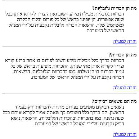
מה הן הכרזות גלובליות?
הכרזות גלובליות מכילות מידע חשוב ואתה צריך לקרוא אותן בכל
שעה אפשרית. הן יופיעו בראש של כל פורום ובלוח הבקרה
למשתמש שלך. הרשאות הכרזה גלובלית נקבעות על־ידי המנהל
הראשי של המערכת.
חזרה למעלה
מה הן הכרזות?
הכרזות בדרך כלל מכילות מידע חשוב לפורום בו אתה כרגע קורא
וצריך לקרוא אותן מתי שניתן. ההכרזות מופיעות בראש של כל
עמוד בפורום בו הן נשלחו. כמו בהכרזות הגלובליות, הרשאות
הכרזה נקבעות על־ידי המנהל הראשי של המערכת.
חזרה למעלה
מה הם נושאים דביקים?
נושאים דביקים מופיעים בפורום מתחת להכרזות ורק בעמוד
הראשון. הם בדרך כלל חשובים כך שאתה אמור לקרוא אותם בכל
שעה נתונה. כמו בהכרזות ובהכרזות הגלובליות, הרשאות נושא
דביק נקבעות על־ידי המנהל הראשי של המערכת.
חזרה למעלה