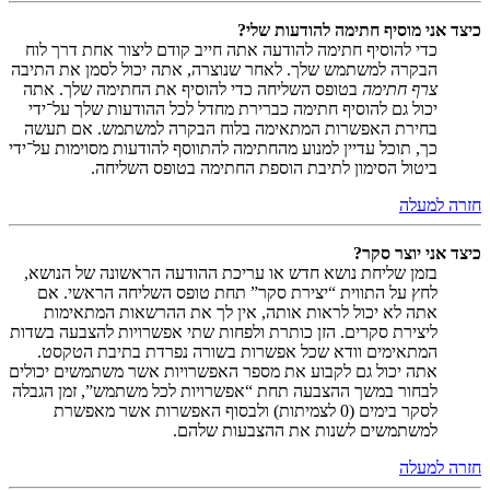
כיצד אני מוסיף חתימה להודעות שלי?
כדי להוסיף חתימה להודעה אתה חייב קודם ליצור אחת דרך לוח
הבקרה למשתמש שלך. לאחר שנוצרה, אתה יכול לסמן את התיבה
צרף חתימה
בטופס השליחה כדי להוסיף את החתימה שלך. אתה
יכול גם להוסיף חתימה כברירת מחדל לכל ההודעות שלך על־ידי
בחירת האפשרות המתאימה בלוח הבקרה למשתמש. אם תעשה
כך, תוכל עדיין למנוע מהחתימה להתווסף להודעות מסוימות על־ידי
ביטול הסימון לתיבת הוספת החתימה בטופס השליחה.
חזרה למעלה
כיצד אני יוצר סקר?
בזמן שליחת נושא חדש או עריכת ההודעה הראשונה של הנושא,
לחץ על התווית “יצירת סקר” תחת טופס השליחה הראשי. אם
אתה לא יכול לראות אותה, אין לך את ההרשאות המתאימות
ליצירת סקרים. הזן כותרת ולפחות שתי אפשרויות להצבעה בשדות
המתאימים וודא שכל אפשרות בשורה נפרדת בתיבת הטקסט.
אתה יכול גם לקבוע את מספר האפשרויות אשר משתמשים יכולים
לבחור במשך ההצבעה תחת “אפשרויות לכל משתמש”, זמן הגבלה
לסקר בימים (0 לצמיתות) ולבסוף האפשרות אשר מאפשרת
למשתמשים לשנות את ההצבעות שלהם.
חזרה למעלה