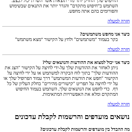
החיפוש שלך החזיק יותר מדי תוצאות אשר השרת יכול לבצע.
השתמש ב“חיפוש מתקדם” והגדר יותר את התנאים שבשימוש
והפורומים בהם אתה מחפש.
חזרה למעלה
כיצד אני מחפש משתמשים?
בקר בעמוד “משתמשים” ולחץ על הקישור “מצא משתמש”
חזרה למעלה
כיצד אני יכול למצוא את ההודעות והנושאים שלי?
ניתן לאחזר את ההודעות שלך על-ידי לחיצה על הקישור "הצג את
ההודעות שלך" בתוך לוח הבקרה למשתמש או על ידי לחיצה על
הקישור "חפש את הודעות המשתמש" דרך עמוד הפרופיל שלך או
על ידי לחיצה על תפריט "קישורים מהירים" בחלק העליון של כל
דף. כדי לחפש את הנושאים שלך, השתמש בעמוד החיפוש
המתקדם ומלא את האפשרויות המתאימות.
חזרה למעלה
נושאים מועדפים והרשמות לקבלת עדכונים
מה ההבדל בין מועדפים והרשמות לקבלת עדכונים?