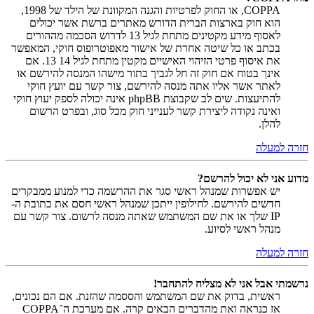
COPPA, או החוק לפרטיות והגנה המקוונת של הילד של 1998,
הוא חוק בארצות הברית הדורש מאתרים ברשת אשר יכולים
לאסוף מידע מקטינים מתחת לגיל 13 לדרוש הסכמה מההורים
בכתב או כל שיטה אחרת של אישור מאפוטרופוס חוקי, המאפשר
את איסוף פרטי הזיהוי האישיים מקטין מתחת לגיל 14 13. אם
אינך בטוח אם חוק זה חל לגביך בתור מישהו המנסה להירשם או
לאתר אשר אליו אתה מנסה להירשם, צור קשר עם יועץ חוקי
להתיעצות. שים לב שקבוצת phpBB אינה יכולה לספק יעוץ חוקי
ואינה נקודה ליצירת קשר לענייני חוק מכל סוג, ובפרט הרשום
להלן.
חזרה למעלה
מדוע אני לא יכול להרשם?
יש אפשרות שמנהל ראשי סגר את ההרשמה כדי למנוע ממבקרים
חדשים להירשם. לחילופין ייתכן שמנהל ראשי חסם את כתובת ה-
IP שלך או את שם המשתמש שאתה מנסה לרשום. צור קשר עם
מנהל ראשי לסיוע.
חזרה למעלה
נרשמתי אבל אני לא מצליח להתחבר!
ראשית, בדוק את שם המשתמש והססמה שהזנת. אם הם נכונים,
אז כנראה ואת מהדברים הבאים קרה. אם מערכת ה־COPPA