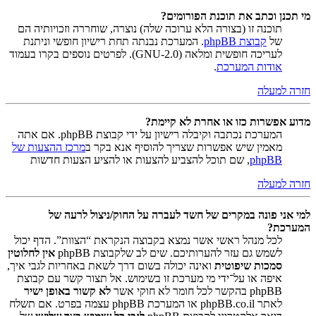
מי תכנן וכתב את תוכנת הפורומים?
תוכנה זו (בצורה הלא ערוכה שלה) נוצרה, שוחררה וזכויותיה הם
של
קבוצת phpBB
. המערכת נבנתה תחת רישיון חופשי וניתנת
לעריכה חופשית ומלאה (GNU-2.0). לפרטים נוספים בקרו בעמוד
אודות המערכת
.
חזרה למעלה
מדוע אפשרות כזו או אחרת לא קיימת?
המערכת נכתבה וקיבלה רישיון על ידי קבוצת phpBB. אם אתה
מאמין שיש אפשרות שצריך להוסיף אנא בקר ב
מרכז ההצעות של
phpBB
, שם תוכל להצביע להצעות או להציע הצעות חדשות
חזרה למעלה
למי אני פונה במקרים של חשד לעברה על החוק/ניצול לרעה של
המערכת?
לכל מנהל ראשי אשר נמצא בקבוצה הנקראת “הצוות”. הדף יכול
לשמש גם עזר להערותיכם. שים לב שלקבוצת phpBB
אין לחלוטין
סמכות שיפוטית
ואינה יכולה בשום דרך לשאת באחריות לגבי איך,
איפה או על־ידי מי מערכת זו בשימוש. אל תצור קשר עם קבוצת
phpBB בהקשר לכל חומר לא חוקי אשר
לא קשור באופן ישיר
לאתר phpBB.co.il או המערכת phpBB עצמה בפרט. אם תשלח