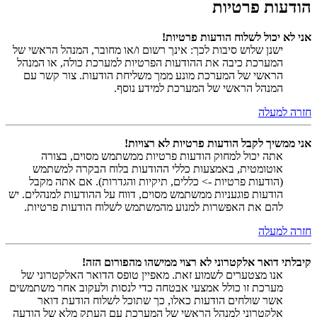
הודעות פרטיות
אני לא יכול לשלוח הודעות פרטיות!
ישנן שלוש סיבות לכך: אינך רשום ו/או מחובר, המנהל הראשי של
המערכת כיבה את ההודעות הפרטיות למערכת כולה, או המנהל
הראשי של המערכת מונע ממך משליחת הודעות. צור קשר עם
המנהל הראשי של המערכת למידע נוסף.
חזרה למעלה
אני ממשיך לקבל הודעות פרטיות לא רצויות!
אתה יכול למחוק הודעות פרטיות ממשתמש מסוים, בצורה
אוטומטית, באמצעות כללי ההודעות בלוח הבקרה למשתמש
(הודעות פרטיות -> כללים, תיקיות והגדרות). אם אתה מקבל
הודעות פוגעניות ממשתמש מסוים, דווח על ההודעות למנהלים. יש
להם את האפשרות למנוע מהמשתמש לשלוח הודעות פרטיות.
חזרה למעלה
קיבלתי דואר אלקטרוני לא רצוי ממישהו מהפורום הזה!
אנו מצטערים לשמוע זאת. מאפיין טופס הדואר האלקטרוני של
מערכת זו כולל אמצעי אבטחה כדי לנסות ולעקוב אחר משתמשים
אשר שולחים הודעות כאלו, כך שתוכל לשלוח הודעת דואר
אלקטרוני למנהל הראשי של המערכת עם העתק מלא של הודעה