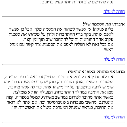
נסה להירשם שוב ולהיות יותר פעיל בדיונים.
חזרה למעלה
איבדתי את הססמה שלי!
בלי פאניקה! אי אפשר לשחזר את הססמה שלך, אבל כן אפשר
לאפס אותה. בקר בדף ההתחברות ולחץ על
שכחתי את ססמתי
.
עקוב אחר ההוראות ותוכל להתחבר שוב תוך זמן קצר.
אם בכל זאת לא תצליח לאפס את הססמה, צור קשר עם מנהל
ראשי
חזרה למעלה
מדוע אני מתנתק באופן אוטומטי?
אם לא תסמן את לבדוק את תיבת הסימון
זכור אותי
בעת הכניסה,
המערכת תשאיר אותך מחובר רק לזמן שנקבע מראש. הדבר מונע
שימוש לרעה בחשבונך על ידי מישהו אחר. כדי להישאר מחובר,
סמן את התיבה במהלך ההתחברות. הפעולה הזו לא מומלצת
כאשר אתה מחובר לפורום במחשב משותף, למשל בספריה, קפה
אינטרנט, מחשבי מעבדות באוניברסיטה וכו׳. אם אתה לא רואה
את התיבה, כנראה שמנהל המערכת ביטל את האפשרות הזו.
חזרה למעלה