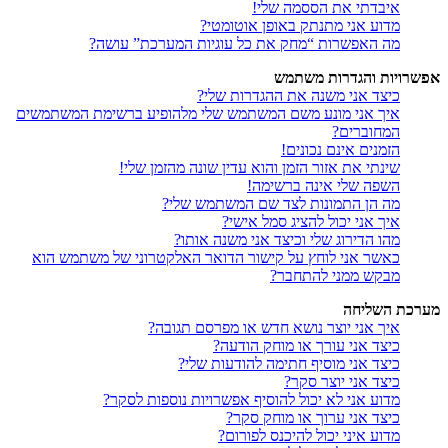
איבדתי את הססמה שלי!
מדוע אני מתנתק באופן אוטומטי?
מה האפשרות “מחק את כל עוגיות המערכת” עושה?
אפשרויות והגדרות משתמש
כיצד אני משנה את ההגדרות שלי?
איך אני מונע משם המשתמש שלי מלהופיע ברשימת המשתמשים
המחוברים?
הזמנים אינם נכונים!
שינתי את אזור הזמן והוא עדין שונה מהזמן שלי!
השפה שלי אינה ברשימה!
מה הן התמונות לצד שם המשתמש שלי?
איך אני יכול להציג סמל אישי?
מהו הדירוג שלי וכיצד אני משנה אותו?
כאשר אני לוחץ על קישור הדואר האלקטרוני של משתמש הוא
מבקש ממני להתחבר?
מערכת השליחה
איך אני יוצר נושא חדש או מפרסם תגובה?
כיצד אני עורך או מוחק הודעה?
כיצד אני מוסיף חתימה להודעות שלי?
כיצד אני יוצר סקר?
מדוע אני לא יכול להוסיף אפשרויות נוספות לסקר?
כיצד אני ערוך או מוחק סקר?
מדוע איני יכול להיכנס לפורום?