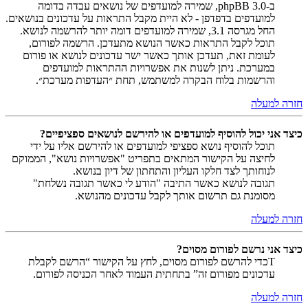
ב-phpBB 3.0, שמירה למועדפים של נושאים עבדה בדומה
למועדפים בדפדפן - לא היית מקבל התראות על עדכונים בנושאים.
החל מגרסה 3.1, שמירה למועדפים דומה יותר להרשמה לנושא.
תוכל לקבל התראות כאשר הנושא מתעדכן. הרשמה לפורום,
לעומת זאת, תעדכן אותך כאשר ישר עדכונים לנושא או פורום
במערכת. ניתן לשנות את אפשרויות ההתראות למועדפים
והרשמות בלוח הבקרה למשתמש, תחת ״העדפות מערכת״.
חזרה למעלה
כיצד אני יכול להוסיף למועדפים או להירשם לנושאים ספציפיים?
תוכל להוסיף נושא ספציפי למועדפים או להירשם אליו על ידי
לחיצה על הקישור המתאים בתפריט "אפשרויות נושא", הממוקם
לנוחותך לצד חלקו העליון והתחתון של דיון בנושא.
תגובה לנושא כאשר התיבה "הודע לי כאשר תגובה נשלחת"
מסומנת גם תרשום אותך לקבל עדכונים מהנושא.
חזרה למעלה
כיצד אני נרשם לפורום מסוים?
Tכדי להרשם לפורום מסוים, לחץ על הקישור “הרשם לקבלת
עדכונים מפורום זה” בתחתית העמוד לאחר הכניסה לפורום.
חזרה למעלה