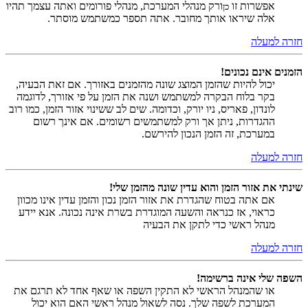
אפשרות זו
ורק מנהלי המערכת, מנהלי פורומים ואתה עצמך תהיו
כן
אלה שיראו אותך מחובר. אתה תספר כמשתמש מוסתר.
חזרה למעלה
הזמנים אינם נכונים!
יכול להיות שהזמן המוצג שונה מהזמנים באזורך. אם זאת הבעיה,
בקר בלוח הבקרה למשתמש ושנה את הזמן על פי אזורך, לדוגמה
לונדון, פאריס, ניו יורק, וכדומה. שים לב ששינוי אזור הזמן, כמו רוב
ההגדרות, ניתן אך ורק למשתמשים רשומים. אם אינך רשום
במערכת, זה הזמן הנכון להירשם.
חזרה למעלה
שינתי את אזור הזמן והוא עדין שונה מהזמן שלי!
אם אתה בטוח שהגדרת את אזור הזמן נכון והזמן עדין אינו מכוון
כראוי, אז כנראה והשעה המוגדרת בשרת אינה נכונה. אנא יידע
מנהל ראשי כדי לתקן את הבעיה
חזרה למעלה
השפה שלי אינה ברשימה!
או שהמנהל הראשי לא התקין השפה או שאף אחד לא תרגם את
המערכת לשפה שלך. נסה לשאול מנהל ראשי האם הוא יכול