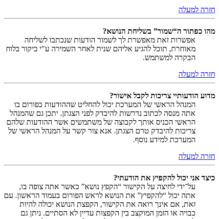
חזרה למעלה
מהו כפתור ה“שמור” בשליחת הנושא?
אפשרות זאת מאפשרת לך לשמור הודעות שנכתבו לשליחה
מאוחרת, תוכל להגיע אליהם שנית לאחר השמירה ע"י ביקור בלוח
הבקרה למשתמש.
חזרה למעלה
מדוע הודעותיי צריכות לקבל אישור?
המנהל הראשי של המערכת יכול להחליט שההודעות בפורום בו
אתה מנסה לכתוב נדרשות להיבדק לפני הצגתן. יתכן גם שהמנהל
הראשי הכניס אותך לקבוצה של משתמשים אשר ההודעות שלהם
צריכות להיבדק טרם הצגתן. אנא צור קשר על המנהל הראשי של
המערכת למידע נוסף.
חזרה למעלה
כיצד אני יכול להקפיץ את הודעתי?
על־ידי לחיצה על הקישור “הקפץ נושא” כאשר אתה צופה בו,
אתה יכול “להקפיץ” את הנושא לראש הפורום בעמוד הראשון. עם
זאת, אם אינך רואה את הקישור, הקפצת הנושא יכולה להיות
כבויה או הזמן המוקצב בין הקפצות עדיין לא הסתיים. ניתן גם