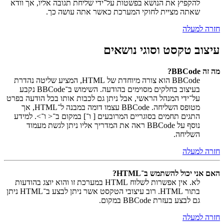
להקפיץ את הנושא בפשטות על־ידי שליחת תגובה אליו, אך וודא
שאתה מציית לחוקי המערכת כאשר אתה עושה כך.
חזרה למעלה
עיצוב טקסט וסוגי נושאים
מה זה BBCode?
BBCode הוא צורה מיוחדת של HTML, המציע שליטה נהדרת
בעיצוב בחלקים מסוימים בהודעה. השימוש ב־BBCode נקבע
על־ידי המנהל הראשי, אבל ניתן גם לכבות אותו בכל הודעה בפרט
מטופס השליחה. BBCode עצמו דומה במבנה ל־HTML, אך
התגים תחמים בסוגריים המרובעים [ ו־] במקום ב־< ו־>. למידע
נוסף על BBCode ראה את המדריך אליו ניתן לגשת מעמוד
השליחה.
חזרה למעלה
האם אני יכול להשתמש ב־HTML?
לא. אין אפשרות לשלוח HTML במערכת זו והוא יוצג בהודעות
בתור HTML. רוב עיצובי הטקסט אשר ניתן לבצע ב־HTML ניתן
גם לבצע בעזרת BBCode במקום.
חזרה למעלה