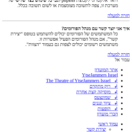
דואר אלקטרוני לקבוצת phpBB
לגבי כל שימוש בצד שלישי
של
מערכת זו, צפה לתשובה מצומצמת או לשום תשובה בכלל.
חזרה למעלה
איך אני יוצר קשר עם מנהל הפורומים?
כל המשתמשים של הפורומים יכולים להשתמש בטופס “יצירת
קשר”, אם מנהל הפורומים הפעיל אפשרות זו.
משתמשים רשומים יכולים לצפות גם בעמוד “הצוות”.
חזרה למעלה
עבור אל
אתר המועדון
YtseJammers Israel
↲ The Theatre of YtseJammers Israel
↲ רוק מתקדם
↲ מוסיקה קצת אחרת
↲ שמונצעס
↲ ציוד ונגנים
↲ הופעות
חברי מועדון
עמוד ראשי
יצירת קשר