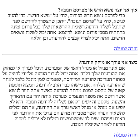
איך אני יוצר נושא חדש או מפרסם תגובה?
כדי לפרסם נושא חדש בפורום, לחץ על "נושא חדש". כדי להגיב
לנושא, לחץ על "פרסם תגובה". ייתכן שתצטרך להירשם לפני
שתוכל לשלוח הודעה.רשימת ההרשאות שלך בכל פורום זמינה
בתחתית מסכי פורום ונושא. לדוגמא: אתה יכול לשלוח נושאים
חדשים, אתה יכול לצרף קבצים להודעות, וכן הלאה.
חזרה למעלה
כיצד אני עורך או מוחק הודעה?
אם אינך מנהל או מנהל ראשי של המערכת, תוכל לערוך או למחוק
את ההודעות שלך בלבד. אתה יכול לערוך הודעה על־ידי לחיצה על
כפתור העריכה להודעה המיוחסת, לפעמים לזמן מוגבל בלבד לאחר
שההודעה נשלחה. אם מישהו כבר הגיב להודעה, תמצא תוספת
קטנה של טקסט המוצג מתחת להודעה כאשר אתה חוזר לנושא
אשר רושם את מספר הפעמים שערכת אותה יחד עם התאריך
והשעה. טקסט זה יופיע רק אם נשלחה להודעה תגובה. הוא לא
יופיע אם מנהל או מנהל ראשי ערך את ההודעה, אך הם יכולים
להשאיר הערה אשר מסבירה מדוע הם ערכו את ההודעה לפי
ראות עיניהם. שים לב שמשתמשים רגילים לא יכולים למחוק
הודעה לאחר שקיבלה תגובה.
חזרה למעלה