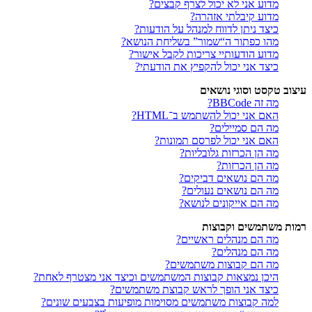
מדוע אני לא יכול לצרף קבצים?
מדוע קיבלתי אזהרה?
כיצד ניתן לדווח למנהל על הודעות?
מהו כפתור ה“שמור” בשליחת הנושא?
מדוע הודעותיי צריכות לקבל אישור?
כיצד אני יכול להקפיץ את הודעתי?
עיצוב טקסט וסוגי נושאים
מה זה BBCode?
האם אני יכול להשתמש ב־HTML?
מה הם סמיילים?
האם אני יכול לפרסם תמונות?
מה הן הכרזות גלובליות?
מה הן הכרזות?
מה הם נושאים דביקים?
מה הם נושאים נעולים?
מה הם אייקונים לנושא?
רמות משתמשים וקבוצות
מה הם מנהלים ראשיים?
מה הם מנהלים?
מה הם קבוצות משתמשים?
היכן נמצאות קבוצות המשתמשים וכיצד אני מצטרף לאחת?
כיצד אני הופך לראש קבוצת משתמשים?
למה קבוצות משתמשים מסוימות מופיעות בצבעים שונים?