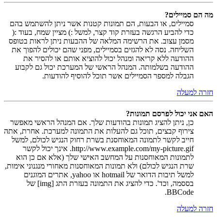
מה הם סמיילים?
סמיילים, או הבעות, הם תמונות קטנות אשר ניתן להשתמש בהם
כדי להביע הרגשה בעזרת קוד קצר, למשל :) מציין שמח, בעוד :(
מסמן עצוב. את הרשימה המלאה של ההבעות ניתן לראות בטופס
השליחה. נסה לא להגזים בסמיילים, מפני שהם יכולים להפוך את
ההודעה ללא קריאה ומנהל יכול להוציא אותם או להסיר את
ההודעה בשלמותה. המנהל הראשי של המערכת יכול גם לקבוע
הגבלה למספר הסמיילים אשר תוכל להוסיף להודעות.
חזרה למעלה
האם אני יכול לפרסם תמונות?
כן, ניתן להציג תמונות בהודעות שלך. אם המנהל הראשי מאפשר
צירוף קבצים, תוכל גם להעלות את התמונה למערכת. אחרת, אתה
חייב לקשר לתמונה המאוחסנת בשרת רחוק הנגיש לכולם, למשל
http://www.example.com/my-picture.gif. אינך יכול לקשר
לתמונות המאוחסנות על המחשב האישי שלך (אלא אם כן הוא
שרת הנגיש לכולם) ולא תמונות המאוחסנות מאחורי מנגנוני אימות,
למשל תיבות הדואר של hotmail או yahoo, אתרים המוגנים
בססמה, וכד'. כדי להציג את התמונה בעזרת התג [img] של
BBCode.
חזרה למעלה