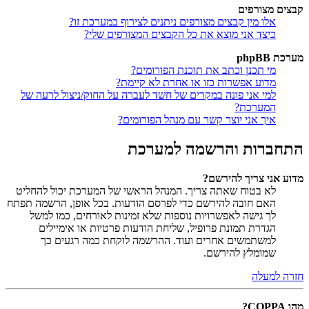
קבצים מצורפים
אלו מין קבצים מצורפים ניתנים לצירוף במערכת זו?
כיצד אני מוצא את כל הקבצים המצורפים שלי?
מערכת phpBB
מי תכנן וכתב את תוכנת הפורומים?
מדוע אפשרות כזו או אחרת לא קיימת?
למי אני פונה במקרים של חשד לעברה על החוק/ניצול לרעה של
המערכת?
איך אני יוצר קשר עם מנהל הפורומים?
התחברות והרשמה למערכת
מדוע אני צריך להירשם?
לא בטוח שאתה צריך. המנהל הראשי של המערכת יכול להחליט
האם חובה להירשם כדי לפרסם הודעות. בכל אופן, הרשמה תפתח
לך גישה לאפשרויות נוספות שלא זמינות לאורחים, כמו למשל
הגדרת תמונת פרופיל, שליחת הודעות פרטיות או אימיילים
למשתמשים אחרים ועוד. ההרשמה לוקחת כמה רגעים כך
שמומלץ להירשם.
חזרה למעלה
מהו COPPA?