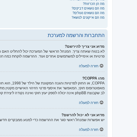
מה הן הכרזות?
מה הם נושאים דביקים?
מה הם נושאים נעולים?
מה הם אייקונים לנושא?
התחברות והרשמה למערכת
מדוע אני צריך להירשם?
לא בטוח שאתה צריך. המנהל הראשי של המערכת יכול להחליט האם חוב
פרטיות או אימיילים למשתמשים אחרים ועוד. ההרשמה לוקחת כמה רגע
חזרה למעלה
מהו COPPA?
לב שקבוצת phpBB אינה יכולה לספק יעוץ חוקי ואינה נקודה ליצירת קשר לענייני חוק מכל סוג, ובפרט הרשום להלן.
חזרה למעלה
מדוע אני לא יכול להרשם?
יש אפשרות שמנהל ראשי סגר את ההרשמה כדי למנוע ממבקרים חדשים להירשם. לחילופין ייתכן שמנהל ראשי חס
חזרה למעלה