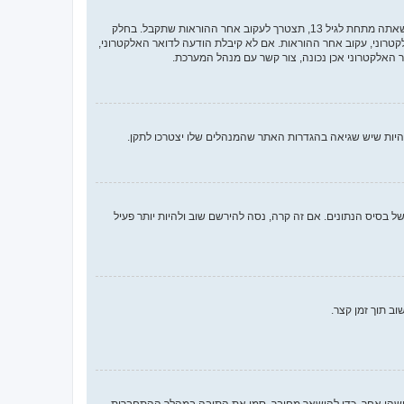
ראשית, בדוק את שם המשתמש והססמה שהזנת. אם הם נכונים, אז כנראה ואת מהדברים הבאים קרה. אם מערכת ה־COPPA פועלת במערכת ובהרשמה סימנת שאתה מתחת לגיל 13, תצטרך לעקוב אחר ההוראות שתקבל. בחלק
רוני, עקוב אחר ההוראות. אם לא קיבלת הודעה לדואר האלקטרוני,
האלקטרוני אכן נכונה, צור קשר עם מנהל המערכת.
 בסיס הנתונים. אם זה קרה, נסה להירשם שוב ולהיות יותר פעיל
ב תוך זמן קצר.
ישהו אחר. כדי להישאר מחובר, סמן את התיבה במהלך ההתחברות.