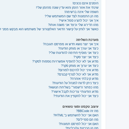
הזמנים אינם נכונים!
שינתי את אזור הזמן והוא עדין שונה מהזמן שלי!
השפה שלי אינה ברשימה!
מה הן התמונות לצד שם המשתמש שלי?
איך אני יכול להציג סמל אישי?
מהו הדירוג שלי וכיצד אני משנה אותו?
כאשר אני לוחץ על קישור הדואר האלקטרוני של משתמש הוא מבקש ממני 
מערכת השליחה
איך אני יוצר נושא חדש או מפרסם תגובה?
כיצד אני עורך או מוחק הודעה?
כיצד אני מוסיף חתימה להודעות שלי?
כיצד אני יוצר סקר?
מדוע אני לא יכול להוסיף אפשרויות נוספות לסקר?
כיצד אני ערוך או מוחק סקר?
מדוע איני יכול להיכנס לפורום?
מדוע אני לא יכול לצרף קבצים?
מדוע קיבלתי אזהרה?
כיצד ניתן לדווח למנהל על הודעות?
מהו כפתור ה“שמור” בשליחת הנושא?
מדוע הודעותיי צריכות לקבל אישור?
כיצד אני יכול להקפיץ את הודעתי?
עיצוב טקסט וסוגי נושאים
מה זה BBCode?
האם אני יכול להשתמש ב־HTML?
מה הם סמיילים?
האם אני יכול לפרסם תמונות?
מה הן הכרזות גלובליות?