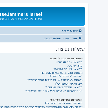
tseJammers Israel
מועדון המעריצים הרשמי של דרים ת'י
שאלות נפוצות
עמוד ראשי
שאלות נפוצות
שאלות נפוצות
התחברות והרשמה למערכת
מדוע אני צריך להירשם?
מהו COPPA?
מדוע אני לא יכול להרשם?
נרשמתי אבל אני לא מצליח להתחבר!
למה אני לא מצליח להתחבר?
נרשמתי בעבר אבל אני לא מצליח להתחבר יותר?!
איבדתי את הססמה שלי!
מדוע אני מתנתק באופן אוטומטי?
מה האפשרות “מחק את כל עוגיות המערכת” עושה?
אפשרויות והגדרות משתמש
כיצד אני משנה את ההגדרות שלי?
איך אני מונע משם המשתמש שלי מלהופיע ברשימת המשתמשים המחוברי