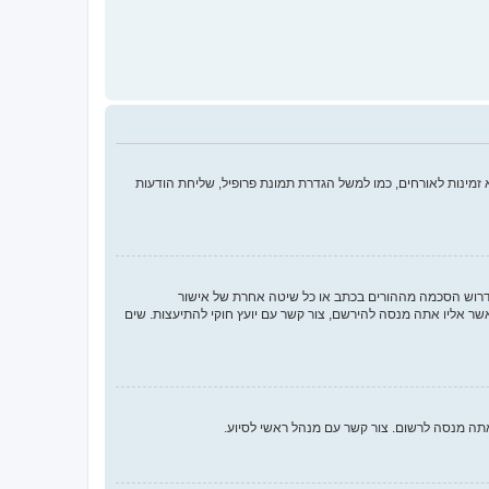
מינות לאורחים, כמו למשל הגדרת תמונת פרופיל, שליחת הודעות
או החוק לפרטיות והגנה המקוונת של הילד של 1998, הוא חוק בארצות הברית הדורש מאתרים ברשת אשר יכולים לאסוף מידע מקטינים מתחת לגיל 13 לדרוש הסכמה מההורים בכתב או כל שיטה אחרת של אישור
ך בתור מישהו המנסה להירשם או לאתר אשר אליו אתה מנסה להירשם, צור קשר עם יועץ חוקי להתיעצות. שים