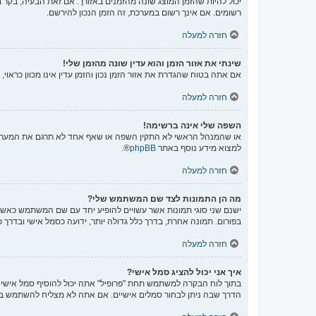
יכול להיות שהזמן המוצג שונה מהזמנים באזורך. אם זאת הבעיה, בקר בל
רשומים. אם אינך רשום במערכת, זה הזמן הנכון להירשם.
חזרה למעלה
שינתי את אזור הזמן והוא עדין שונה מהזמן שלי!
אם אתה בטוח שהגדרת את אזור הזמן נכון והזמן עדין אינו מכוון כראו
חזרה למעלה
השפה שלי אינה ברשימה!
או שהמנהל הראשי לא התקין השפה או שאף אחד לא תרגם את המערכת 
למצוא מידע נוסף באתר
phpBB
®.
חזרה למעלה
מה הן התמונות לצד שם המשתמש שלי?
ישנם שני סוגי תמונות אשר עשויים להופיע יחד עם שם המשתמש כאשר 
בפורום. תמונה אחרת, בדרך כלל גדולה יותר, ידועה כסמל אישי ובדרך 
חזרה למעלה
איך אני יכול להציג סמל אישי?
הדרך שבה ניתן לבחור סמלים אישיים. אם אתה לא מצליח להשתמש בס