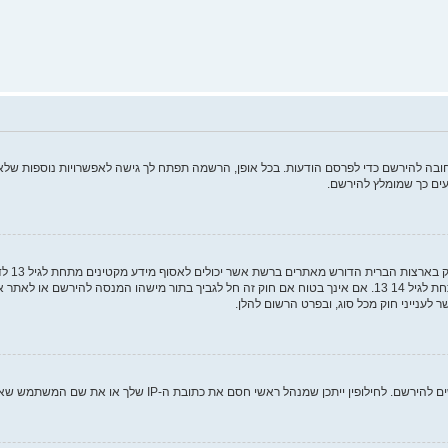
ה להירשם כדי לפרסם הודעות. בכל אופן, הרשמה תפתח לך גישה לאפשרויות נוספות שלא ז
ים כך שמומלץ להירשם.
COPPA, 
מאפוטרופוס חוקי, המאפשר את איסוף פרטי הזיהוי האישיים מקטין מתחת לגיל 14 13. אם אינך בטוח אם חוק זה חל לגבי
ם את כתובת ה-IP שלך או את שם המשתמש שאתה מנסה לרשום. צור קשר עם מנהל ראשי לסיוע.