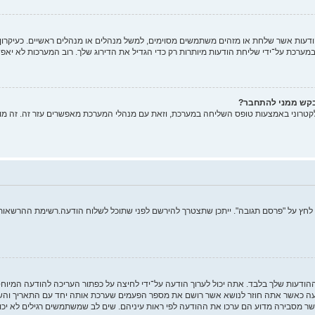
ות אשר שלחת או מזהים משתמשים מסוימים, למשל מנהלים או מנהלים ראשיים. כעיקרון, א
רכת על־ידי שליחת הודעות מיותרות רק כדי הגדיל את הדירוג שלך. רוב המערכות לא יאפש
בקש ממני להתחבר?
קטרוני באמצעות טופס השליחה במערכת, וזאת עם מנהלי המערכת מאפשרים עזר זה. זה מו
 לחץ על "פרסם תגובה". ייתכן שתצטרך להירשם לפני שתוכל לשלוח הודעה.רשימת ההרשאות ש
ההודעות שלך בלבד. אתה יכול לערוך הודעה על־ידי לחיצה על כפתור העריכה להודעה המיו
 כאשר אתה חוזר לנושא אשר רושם את מספר הפעמים שערכת אותה יחד עם התאריך והשעה.
ר מסבירה מדוע הם ערכו את ההודעה לפי ראות עיניהם. שים לב שמשתמשים רגילים לא יכו