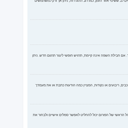
ם לב ששינוי אזור הזמן, כמו רוב ההגדרות, ניתן אך ורק למשתמשים
 חבילת השפה אינה קיימת, תרגיש חופשי ליצור תרגום חדש. ניתן
ים, ריבועים או נקודות, המציין כמה הודעות כתבת או את מעמדך
ארבע השיטות הבאות: Gravatar, גלריה, תמונה מרוחקת או העלאה. המנהל הראשי של הפורום יכול להחליט לאפשר סמלים אישיים ולבחור את