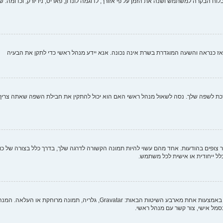
וח הבקרה למשתמש ושנה את הזמן על פי אזורך, לדוגמה לונדון, פאריס, ניו יורק, וכדומה. שי
י, אז כנראה והשעה המוגדרת בשרת אינה נכונה. אנא יידע מנהל ראשי כדי לתקן את הבעיה
לשפה שלך. נסה לשאול מנהל ראשי האם הוא יכול להתקין את חבילת השפה שאתה צריך. אם
צופים בהודעות. אחד מהם עשוי להיות תמונה הקשורה לדרגה שלך, בדרך כלל בצורה של כוכב
כלל ייחודית או אישית לכל משתמש.
בתוך לוח הבקרה למשתמש תחת "פרופיל" אתה יכול להוסיף סמל אישי באמצעות אחת מ
מל אישי, צור קשר עם מנהל ראשי.