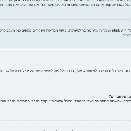
של בספריה, קפה אינטרנט, מחשבי מעבדות באוניברסיטה וכו׳. אם אתה לא רואה את התי
"מחק את כל עוגיות המערכת" מוחק את כל העוגיות (cookies) שנוצרו על ידי phpBB ושומרות עליך מחובר למערכת. עוגיות
עזור.
תם, בקר בלוח הבקרה למשתמש שלך; בדרך כלל ניתן למצוא קישור על ידי לחיצה על שם המ
ם המחוברים?
 תמצא אפשרות
הסתר את מצבי כמחובר
. הפעל אפשרות זו
כן
ורק מנהלי המערכת, מנהלי פור