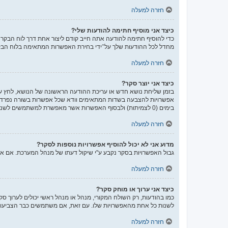
חזרה למעלה
כיצד אני מוסיף חתימה להודעות שלי?
כדי להוסיף חתימה להודעה אתה חייב קודם ליצור אחת דרך לוח הבק
מחדל לכל ההודעות שלך על־ידי בחירת האפשרות המתאימה בלוח הבקר
חזרה למעלה
כיצד אני יוצר סקר?
בזמן שליחת נושא חדש או עריכת ההודעה הראשונה של הנושא, לחץ על
אפשרויות להצבעה בשדות המתאימים וודא שכל אפשרות בשורה נפרדת
בימים (0 לצמיתות) ולבסוף האפשרות אשר מאפשרת למשתמשים לשנות את ההצבעות שלהם.
חזרה למעלה
מדוע אני לא יכול להוסיף אפשרויות נוספות לסקר?
גבול האפשרויות בסקר נקבע ע"י שיקול דעתו של מנהל המערכת. אם 
חזרה למעלה
כיצד אני ערוך או מוחק סקר?
כמו בהודעות, רק השולח המקורי, מנהל או מנהל ראשי יכולים לערוך ס
לשנות כל אחת מהאפשרויות שלו. עם זאת, אם משתמשים כבר הצביעו ב
חזרה למעלה