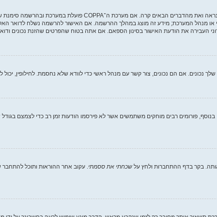
י או מנהל המערכת; מידע זה מוצג במהלך ההרשמה. אם האישור להרשמה נשלח לדואר האלקט
ני העבירה את הודעת האישור בסינון הספאם. אם אתה בטוח שהפרטים שהזנת נכונים ודואר 
וסף, פורומים רבים מוחקים משתמשים אשר לא פירסמו הודעות זמן רב כדי לצמצם בגודל של
ותה. בקר בדף ההתחברות ולחץ על
שכחתי את ססמתי
. עקוב אחר ההוראות ותוכל להתחבר שו
ת תשאיר אותך מחובר רק לזמן שנקבע מראש. הדבר מונע שימוש לרעה בחשבונך על ידי מ