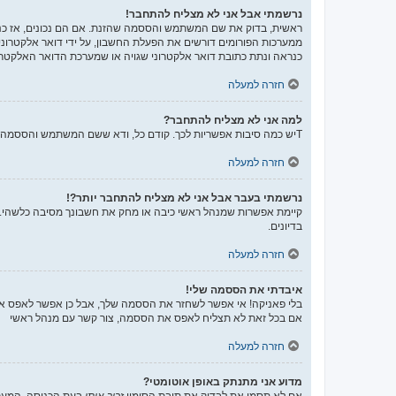
נרשמתי אבל אני לא מצליח להתחבר!
ממערכות הפורומים דורשים את הפעלת החשבון, על ידי דואר אלקטרונ
כנראה ונתת כתובת דואר אלקטרוני שגויה או שמערכת הדואר האלקטרו
חזרה למעלה
למה אני לא מצליח להתחבר?
Tיש כמה סיבות אפשריות לכך. קודם כל, ודא ששם המשתמש והססמה שלך נכונים. אם הם נכונים, צור קשר עם מנהל ראשי כדי לוודא שלא נחסמת. לחילופין, יכול להיות שיש שגיאה בהגדרות האתר שהמנהלים שלו יצטרכו לתקן.
חזרה למעלה
נרשמתי בעבר אבל אני לא מצליח להתחבר יותר?!
קיימת אפשרות שמנהל ראשי כיבה או מחק את חשבונך מסיבה כלשהי. בנ
בדיונים.
חזרה למעלה
איבדתי את הססמה שלי!
בלי פאניקה! אי אפשר לשחזר את הססמה שלך, אבל כן אפשר לאפס א
אם בכל זאת לא תצליח לאפס את הססמה, צור קשר עם מנהל ראשי
חזרה למעלה
מדוע אני מתנתק באופן אוטומטי?
אם לא תסמן את לבדוק את תיבת הסימון
זכור אותי
בעת הכניסה, המערכ