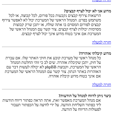
מדוע אני לא יכול לצרף קבצים?
הרשאות צירוף קבצים נקבעות בכל פורום, לכל קבוצה, או לכל
משתמש בפרט. המנהל הראשי של המערכת יכול לא לאפשר צירוף
קבצים לפורום המסוים בו אתה שולח, או יתכן שרק קבוצות
מסוימות יכולות לצרף קבצים. צור קשר עם המנהל הראשי של
המערכת אם אינך בטוח מדוע אינך יכול לצרף קבצים.
חזרה למעלה
מדוע קיבלתי אזהרה?
כל מנהל ראשי של מערכת קובע את חוקי האתר שלו. אם עברת
על חוק, יתכן שקיבלת אזהרה. שים לב כי זוהי החלטת המנהל
הראשי של המערכת, וקבוצת phpBB לא יכולה לעשות דבר עם
האזהרות באתר הנתון. צור קשר עם המנהל הראשי של המערכת
אם אינך בטוח מדוע קיבלת אזהרה.
חזרה למעלה
כיצד ניתן לדווח למנהל על הודעות?
אם מנהל המערכת מאפשר זאת, אתה תראה כפתור דיווח הודעות
ליד כפתור השליחת הודעה. על ידי לחיצה על הכפתור תעבור
לפעולות הדיווח על הודעה.