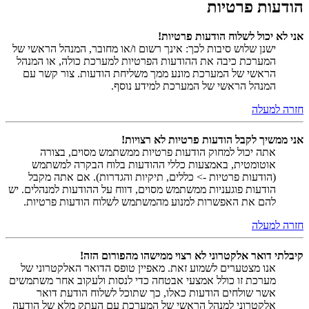
הודעות פרטיות
אני לא יכול לשלוח הודעות פרטיות!
ישנן שלוש סיבות לכך: אינך רשום ו/או מחובר, המנהל הראשי של
המערכת כיבה את ההודעות הפרטיות למערכת כולה, או המנהל
הראשי של המערכת מונע ממך משליחת הודעות. צור קשר עם
המנהל הראשי של המערכת למידע נוסף.
חזרה למעלה
אני ממשיך לקבל הודעות פרטיות לא רצויות!
אתה יכול למחוק הודעות פרטיות ממשתמש מסוים, בצורה
אוטומטית, באמצעות כללי ההודעות בלוח הבקרה למשתמש
(הודעות פרטיות -> כללים, תיקיות והגדרות). אם אתה מקבל
הודעות פוגעניות ממשתמש מסוים, דווח על ההודעות למנהלים. יש
להם את האפשרות למנוע מהמשתמש לשלוח הודעות פרטיות.
חזרה למעלה
קיבלתי דואר אלקטרוני לא רצוי ממישהו מהפורום הזה!
אנו מצטערים לשמוע זאת. מאפיין טופס הדואר האלקטרוני של
מערכת זו כולל אמצעי אבטחה כדי לנסות ולעקוב אחר משתמשים
אשר שולחים הודעות כאלו, כך שתוכל לשלוח הודעת דואר
אלקטרוני למנהל הראשי של המערכת עם העתק מלא של הודעה