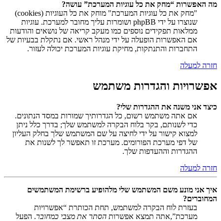
מה האפשרות “מחק את כל עוגיות המערכת” עושה?
"מחק את כל עוגיות המערכת" מוחק את כל העוגיות (cookies)
שנוצרו על ידי phpBB ושומרות עליך מחובר למערכת. עוגיות
ממלאות תפקידים נוספים כמו מעקב קריאה של נושאים והודעות
אם האפשרות הופעלה על ידי מנהל ראשי. אם נתקלת בבעיות של
התחברות והתנתקות, מחיקת עוגיות המערכת יכולה לעזור.
חזרה למעלה
אפשרויות והגדרות משתמש
כיצד אני משנה את ההגדרות שלי?
אם אתה משתמש רשום, כל הגדרותיך שמורות במסד הנתונים.
כדי לשנותם, בקר בלוח הבקרה למשתמש שלך; בדרך כלל ניתן
למצוא קישור על ידי לחיצה על שם המשתמש שלך בחלק העליון
של דפי מערכת הפורומים. מערכת זו תאפשר לך לשנות את
ההגדרות וההעדפות שלך.
חזרה למעלה
איך אני מונע משם המשתמש שלי מלהופיע ברשימת המשתמשים
המחוברים?
בעזרת לוח הבקרה למשתמש, תחת הכותרת “אפשרויות
מערכת”,אתה תמצא אפשרות
הסתר את מצבי כמחובר
. הפעל