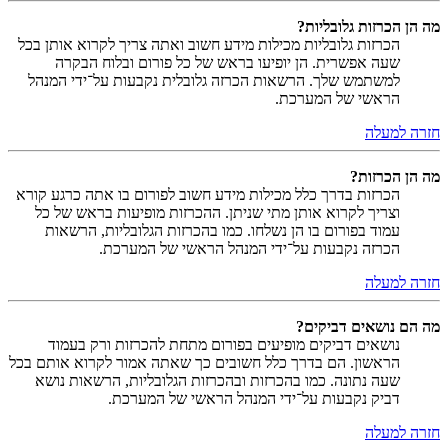
מה הן הכרזות גלובליות?
הכרזות גלובליות מכילות מידע חשוב ואתה צריך לקרוא אותן בכל
שעה אפשרית. הן יופיעו בראש של כל פורום ובלוח הבקרה
למשתמש שלך. הרשאות הכרזה גלובלית נקבעות על־ידי המנהל
הראשי של המערכת.
חזרה למעלה
מה הן הכרזות?
הכרזות בדרך כלל מכילות מידע חשוב לפורום בו אתה כרגע קורא
וצריך לקרוא אותן מתי שניתן. ההכרזות מופיעות בראש של כל
עמוד בפורום בו הן נשלחו. כמו בהכרזות הגלובליות, הרשאות
הכרזה נקבעות על־ידי המנהל הראשי של המערכת.
חזרה למעלה
מה הם נושאים דביקים?
נושאים דביקים מופיעים בפורום מתחת להכרזות ורק בעמוד
הראשון. הם בדרך כלל חשובים כך שאתה אמור לקרוא אותם בכל
שעה נתונה. כמו בהכרזות ובהכרזות הגלובליות, הרשאות נושא
דביק נקבעות על־ידי המנהל הראשי של המערכת.
חזרה למעלה