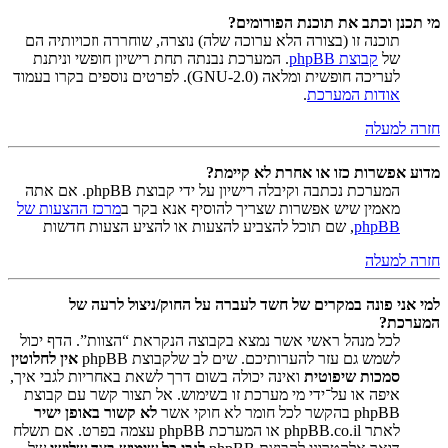
מי תכנן וכתב את תוכנת הפורומים?
תוכנה זו (בצורה הלא ערוכה שלה) נוצרה, שוחררה וזכויותיה הם
של
קבוצת phpBB
. המערכת נבנתה תחת רישיון חופשי וניתנת
לעריכה חופשית ומלאה (GNU-2.0). לפרטים נוספים בקרו בעמוד
אודות המערכת
.
חזרה למעלה
מדוע אפשרות כזו או אחרת לא קיימת?
המערכת נכתבה וקיבלה רישיון על ידי קבוצת phpBB. אם אתה
מאמין שיש אפשרות שצריך להוסיף אנא בקר ב
מרכז ההצעות של
phpBB
, שם תוכל להצביע להצעות או להציע הצעות חדשות
חזרה למעלה
למי אני פונה במקרים של חשד לעברה על החוק/ניצול לרעה של
המערכת?
לכל מנהל ראשי אשר נמצא בקבוצה הנקראת “הצוות”. הדף יכול
לשמש גם עזר להערותיכם. שים לב שלקבוצת phpBB
אין לחלוטין
סמכות שיפוטית
ואינה יכולה בשום דרך לשאת באחריות לגבי איך,
איפה או על־ידי מי מערכת זו בשימוש. אל תצור קשר עם קבוצת
phpBB בהקשר לכל חומר לא חוקי אשר
לא קשור באופן ישיר
לאתר phpBB.co.il או המערכת phpBB עצמה בפרט. אם תשלח