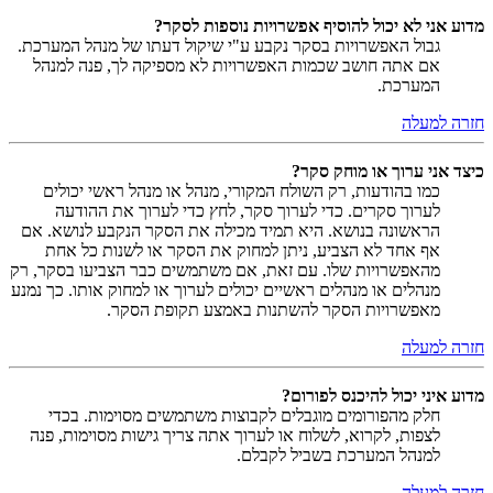
מדוע אני לא יכול להוסיף אפשרויות נוספות לסקר?
גבול האפשרויות בסקר נקבע ע"י שיקול דעתו של מנהל המערכת.
אם אתה חושב שכמות האפשרויות לא מספיקה לך, פנה למנהל
המערכת.
חזרה למעלה
כיצד אני ערוך או מוחק סקר?
כמו בהודעות, רק השולח המקורי, מנהל או מנהל ראשי יכולים
לערוך סקרים. כדי לערוך סקר, לחץ כדי לערוך את ההודעה
הראשונה בנושא. היא תמיד מכילה את הסקר הנקבע לנושא. אם
אף אחד לא הצביע, ניתן למחוק את הסקר או לשנות כל אחת
מהאפשרויות שלו. עם זאת, אם משתמשים כבר הצביעו בסקר, רק
מנהלים או מנהלים ראשיים יכולים לערוך או למחוק אותו. כך נמנע
מאפשרויות הסקר להשתנות באמצע תקופת הסקר.
חזרה למעלה
מדוע איני יכול להיכנס לפורום?
חלק מהפורומים מוגבלים לקבוצות משתמשים מסוימות. בכדי
לצפות, לקרוא, לשלוח או לערוך אתה צריך גישות מסוימות, פנה
למנהל המערכת בשביל לקבלם.
חזרה למעלה