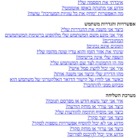
איבדתי את הססמה שלי!
מדוע אני מתנתק באופן אוטומטי?
מה האפשרות “מחק את כל עוגיות המערכת” עושה?
אפשרויות והגדרות משתמש
כיצד אני משנה את ההגדרות שלי?
איך אני מונע משם המשתמש שלי מלהופיע ברשימת המשתמשים
המחוברים?
הזמנים אינם נכונים!
שינתי את אזור הזמן והוא עדין שונה מהזמן שלי!
השפה שלי אינה ברשימה!
מה הן התמונות לצד שם המשתמש שלי?
איך אני יכול להציג סמל אישי?
מהו הדירוג שלי וכיצד אני משנה אותו?
כאשר אני לוחץ על קישור הדואר האלקטרוני של משתמש הוא
מבקש ממני להתחבר?
מערכת השליחה
איך אני יוצר נושא חדש או מפרסם תגובה?
כיצד אני עורך או מוחק הודעה?
כיצד אני מוסיף חתימה להודעות שלי?
כיצד אני יוצר סקר?
מדוע אני לא יכול להוסיף אפשרויות נוספות לסקר?
כיצד אני ערוך או מוחק סקר?
מדוע איני יכול להיכנס לפורום?