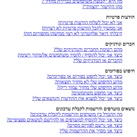
מה היא “קבוצת משתמשים כברירת מחדל”?
מהו הקישור “הצוות”?
הודעות פרטיות
אני לא יכול לשלוח הודעות פרטיות!
אני ממשיך לקבל הודעות פרטיות לא רצויות!
קיבלתי דואר אלקטרוני לא רצוי ממישהו מהפורום הזה!
חברים ונודניקים
מהם רשימת החברים והנודניקים שלי?
כיצד אני יכול להוסיף / להסיר משתמשים אל/מתוך רשימת
החברים או הנודניקים שלי?
חיפוש בפורומים
כיצד אני יכול לחפש בפורום או בפורומים?
מדוע החיפוש שלי לא מחזיר תוצאות?
מדוע החיפוש שלי מחזיר עמוד ריק!?
כיצד אני מחפש משתמשים?
כיצד אני יכול למצוא את ההודעות והנושאים שלי?
נושאים מועדפים והרשמות לקבלת עדכונים
מה ההבדל בין מועדפים והרשמות לקבלת עדכונים?
כיצד אני יכול להוסיף למועדפים או להירשם לנושאים ספציפיים?
כיצד אני נרשם לפורום מסוים?
כיצד אני מסיר את ההרשמות שלי?