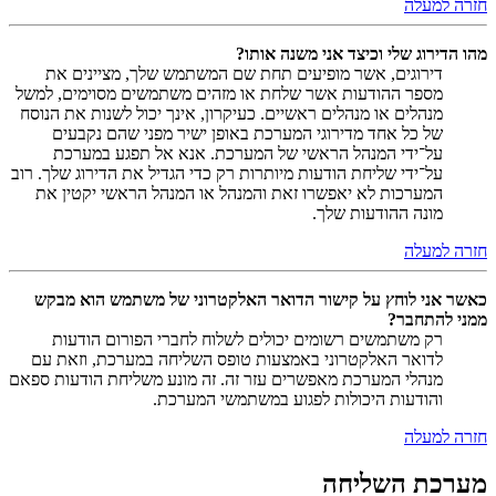
חזרה למעלה
מהו הדירוג שלי וכיצד אני משנה אותו?
דירוגים, אשר מופיעים תחת שם המשתמש שלך, מציינים את
מספר ההודעות אשר שלחת או מזהים משתמשים מסוימים, למשל
מנהלים או מנהלים ראשיים. כעיקרון, אינך יכול לשנות את הנוסח
של כל אחד מדירוגי המערכת באופן ישיר מפני שהם נקבעים
על־ידי המנהל הראשי של המערכת. אנא אל תפגע במערכת
על־ידי שליחת הודעות מיותרות רק כדי הגדיל את הדירוג שלך. רוב
המערכות לא יאפשרו זאת והמנהל או המנהל הראשי יקטין את
מונה ההודעות שלך.
חזרה למעלה
כאשר אני לוחץ על קישור הדואר האלקטרוני של משתמש הוא מבקש
ממני להתחבר?
רק משתמשים רשומים יכולים לשלוח לחברי הפורום הודעות
לדואר האלקטרוני באמצעות טופס השליחה במערכת, וזאת עם
מנהלי המערכת מאפשרים עזר זה. זה מונע משליחת הודעות ספאם
והודעות היכולות לפגוע במשתמשי המערכת.
חזרה למעלה
מערכת השליחה