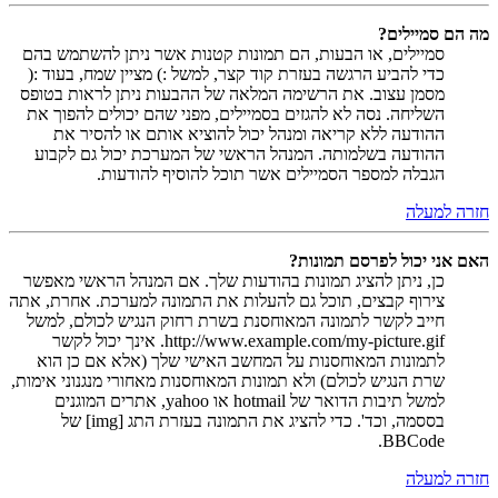
מה הם סמיילים?
סמיילים, או הבעות, הם תמונות קטנות אשר ניתן להשתמש בהם
כדי להביע הרגשה בעזרת קוד קצר, למשל :) מציין שמח, בעוד :(
מסמן עצוב. את הרשימה המלאה של ההבעות ניתן לראות בטופס
השליחה. נסה לא להגזים בסמיילים, מפני שהם יכולים להפוך את
ההודעה ללא קריאה ומנהל יכול להוציא אותם או להסיר את
ההודעה בשלמותה. המנהל הראשי של המערכת יכול גם לקבוע
הגבלה למספר הסמיילים אשר תוכל להוסיף להודעות.
חזרה למעלה
האם אני יכול לפרסם תמונות?
כן, ניתן להציג תמונות בהודעות שלך. אם המנהל הראשי מאפשר
צירוף קבצים, תוכל גם להעלות את התמונה למערכת. אחרת, אתה
חייב לקשר לתמונה המאוחסנת בשרת רחוק הנגיש לכולם, למשל
http://www.example.com/my-picture.gif. אינך יכול לקשר
לתמונות המאוחסנות על המחשב האישי שלך (אלא אם כן הוא
שרת הנגיש לכולם) ולא תמונות המאוחסנות מאחורי מנגנוני אימות,
למשל תיבות הדואר של hotmail או yahoo, אתרים המוגנים
בססמה, וכד'. כדי להציג את התמונה בעזרת התג [img] של
BBCode.
חזרה למעלה