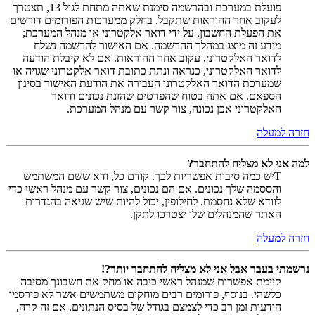
פועלת במערכת ובהרשמה סימנת שאתה מתחת לגיל 13, תצטרך
לעקוב אחר ההוראות שתקבל. בחלק ממערכות הפורומים דורשים
את הפעלת החשבון, על ידי דואר אלקטרוני או מנהל המערכת;
מידע זה מוצג במהלך ההרשמה. אם האישור להרשמה נשלח
לדואר האלקטרוני, עקוב אחר ההוראות. אם לא קיבלת הודעה
לדואר האלקטרוני, כנראה ונתת כתובת דואר אלקטרוני שגויה או
שמערכת הדואר האלקטרוני העבירה את הודעת האישור בסינון
הספאם. אם אתה בטוח שהפרטים שהזנת נכונים ודואר
האלקטרוני אכן נכונה, צור קשר עם מנהל המערכת.
חזרה למעלה
למה אני לא מצליח להתחבר?
Tיש כמה סיבות אפשריות לכך. קודם כל, ודא ששם המשתמש
והססמה שלך נכונים. אם הם נכונים, צור קשר עם מנהל ראשי כדי
לוודא שלא נחסמת. לחילופין, יכול להיות שיש שגיאה בהגדרות
האתר שהמנהלים שלו יצטרכו לתקן.
חזרה למעלה
נרשמתי בעבר אבל אני לא מצליח להתחבר יותר?!
קיימת אפשרות שמנהל ראשי כיבה או מחק את חשבונך מסיבה
כלשהי. בנוסף, פורומים רבים מוחקים משתמשים אשר לא פירסמו
הודעות זמן רב כדי לצמצם בגודל של בסיס הנתונים. אם זה קרה,