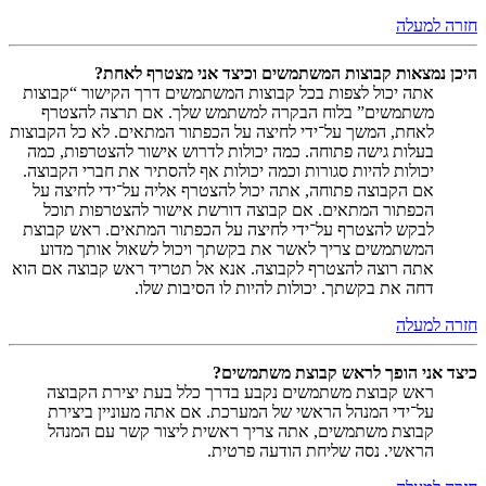
חזרה למעלה
היכן נמצאות קבוצות המשתמשים וכיצד אני מצטרף לאחת?
אתה יכול לצפות בכל קבוצות המשתמשים דרך הקישור “קבוצות
משתמשים” בלוח הבקרה למשתמש שלך. אם תרצה להצטרף
לאחת, המשך על־ידי לחיצה על הכפתור המתאים. לא כל הקבוצות
בעלות גישה פתוחה. כמה יכולות לדרוש אישור להצטרפות, כמה
יכולות להיות סגורות וכמה יכולות אף להסתיר את חברי הקבוצה.
אם הקבוצה פתוחה, אתה יכול להצטרף אליה על־ידי לחיצה על
הכפתור המתאים. אם קבוצה דורשת אישור להצטרפות תוכל
לבקש להצטרף על־ידי לחיצה על הכפתור המתאים. ראש קבוצת
המשתמשים צריך לאשר את בקשתך ויכול לשאול אותך מדוע
אתה רוצה להצטרף לקבוצה. אנא אל תטריד ראש קבוצה אם הוא
דחה את בקשתך. יכולות להיות לו הסיבות שלו.
חזרה למעלה
כיצד אני הופך לראש קבוצת משתמשים?
ראש קבוצת משתמשים נקבע בדרך כלל בעת יצירת הקבוצה
על־ידי המנהל הראשי של המערכת. אם אתה מעוניין ביצירת
קבוצת משתמשים, אתה צריך ראשית ליצור קשר עם המנהל
הראשי. נסה שליחת הודעה פרטית.