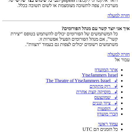
דואר אלקטרוני לקבוצת phpBB
לגבי כל שימוש בצד שלישי
של
מערכת זו, צפה לתשובה מצומצמת או לשום תשובה בכלל.
חזרה למעלה
איך אני יוצר קשר עם מנהל הפורומים?
כל המשתמשים של הפורומים יכולים להשתמש בטופס “יצירת
קשר”, אם מנהל הפורומים הפעיל אפשרות זו.
משתמשים רשומים יכולים לצפות גם בעמוד “הצוות”.
חזרה למעלה
עבור אל
אתר המועדון
YtseJammers Israel
↲ The Theatre of YtseJammers Israel
↲ רוק מתקדם
↲ מוסיקה קצת אחרת
↲ שמונצעס
↲ ציוד ונגנים
↲ הופעות
חברי מועדון
עמוד ראשי
כל הזמנים הם
UTC