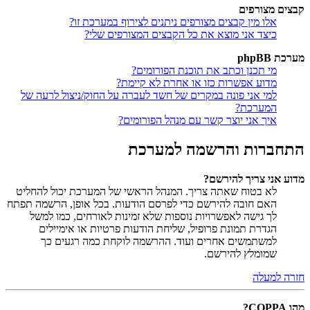
קבצים מצורפים
אלו מין קבצים מצורפים ניתנים לצירוף במערכת זו?
כיצד אני מוצא את כל הקבצים המצורפים שלי?
מערכת phpBB
מי תכנן וכתב את תוכנת הפורומים?
מדוע אפשרות כזו או אחרת לא קיימת?
למי אני פונה במקרים של חשד לעברה על החוק/ניצול לרעה של
המערכת?
איך אני יוצר קשר עם מנהל הפורומים?
התחברות והרשמה למערכת
מדוע אני צריך להירשם?
לא בטוח שאתה צריך. המנהל הראשי של המערכת יכול להחליט
האם חובה להירשם כדי לפרסם הודעות. בכל אופן, הרשמה תפתח
לך גישה לאפשרויות נוספות שלא זמינות לאורחים, כמו למשל
הגדרת תמונת פרופיל, שליחת הודעות פרטיות או אימיילים
למשתמשים אחרים ועוד. ההרשמה לוקחת כמה רגעים כך
שמומלץ להירשם.
חזרה למעלה
מהו COPPA?