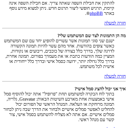
להתקין את חבילת השפה שאתה צריך. אם חבילת השפה אינה
קיימת, תרגיש חופשי ליצור תרגום חדש. ניתן למצוא מידע נוסף
באתר
phpBB
®.
חזרה למעלה
מה הן התמונות לצד שם המשתמש שלי?
ישנם שני סוגי תמונות אשר עשויים להופיע יחד עם שם המשתמש
כאשר צופים בהודעות. אחד מהם עשוי להיות תמונה הקשורה
לדרגה שלך, בדרך כלל בצורה של כוכבים, ריבועים או נקודות,
המציין כמה הודעות כתבת או את מעמדך בפורום. תמונה אחרת,
בדרך כלל גדולה יותר, ידועה כסמל אישי ובדרך כלל ייחודית או
אישית לכל משתמש.
חזרה למעלה
איך אני יכול להציג סמל אישי?
בתוך לוח הבקרה למשתמש תחת "פרופיל" אתה יכול להוסיף סמל
אישי באמצעות אחת מארבע השיטות הבאות: Gravatar, גלריה,
תמונה מרוחקת או העלאה. המנהל הראשי של הפורום יכול
להחליט לאפשר סמלים אישיים ולבחור את הדרך שבה ניתן לבחור
סמלים אישיים. אם אתה לא מצליח להשתמש בסמל אישי, צור
קשר עם מנהל ראשי.