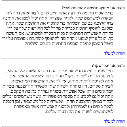
כיצד אני מוסיף חתימה להודעות שלי?
כדי להוסיף חתימה להודעה אתה חייב קודם ליצור אחת דרך לוח
הבקרה למשתמש שלך. לאחר שנוצרה, אתה יכול לסמן את התיבה
צרף חתימה
בטופס השליחה כדי להוסיף את החתימה שלך. אתה
יכול גם להוסיף חתימה כברירת מחדל לכל ההודעות שלך על־ידי
בחירת האפשרות המתאימה בלוח הבקרה למשתמש. אם תעשה
כך, תוכל עדיין למנוע מהחתימה להתווסף להודעות מסוימות על־ידי
ביטול הסימון לתיבת הוספת החתימה בטופס השליחה.
חזרה למעלה
כיצד אני יוצר סקר?
בזמן שליחת נושא חדש או עריכת ההודעה הראשונה של הנושא,
לחץ על התווית “יצירת סקר” תחת טופס השליחה הראשי. אם
אתה לא יכול לראות אותה, אין לך את ההרשאות המתאימות
ליצירת סקרים. הזן כותרת ולפחות שתי אפשרויות להצבעה בשדות
המתאימים וודא שכל אפשרות בשורה נפרדת בתיבת הטקסט.
אתה יכול גם לקבוע את מספר האפשרויות אשר משתמשים יכולים
לבחור במשך ההצבעה תחת “אפשרויות לכל משתמש”, זמן הגבלה
לסקר בימים (0 לצמיתות) ולבסוף האפשרות אשר מאפשרת
למשתמשים לשנות את ההצבעות שלהם.
חזרה למעלה