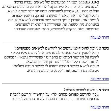
ב-phpBB 3.0, שמירה למועדפים של נושאים עבדה בדומה
למועדפים בדפדפן - לא היית מקבל התראות על עדכונים בנושאים.
החל מגרסה 3.1, שמירה למועדפים דומה יותר להרשמה לנושא.
תוכל לקבל התראות כאשר הנושא מתעדכן. הרשמה לפורום,
לעומת זאת, תעדכן אותך כאשר ישר עדכונים לנושא או פורום
במערכת. ניתן לשנות את אפשרויות ההתראות למועדפים
והרשמות בלוח הבקרה למשתמש, תחת ״העדפות מערכת״.
חזרה למעלה
כיצד אני יכול להוסיף למועדפים או להירשם לנושאים ספציפיים?
תוכל להוסיף נושא ספציפי למועדפים או להירשם אליו על ידי
לחיצה על הקישור המתאים בתפריט "אפשרויות נושא", הממוקם
לנוחותך לצד חלקו העליון והתחתון של דיון בנושא.
תגובה לנושא כאשר התיבה "הודע לי כאשר תגובה נשלחת"
מסומנת גם תרשום אותך לקבל עדכונים מהנושא.
חזרה למעלה
כיצד אני נרשם לפורום מסוים?
Tכדי להרשם לפורום מסוים, לחץ על הקישור “הרשם לקבלת
עדכונים מפורום זה” בתחתית העמוד לאחר הכניסה לפורום.
חזרה למעלה