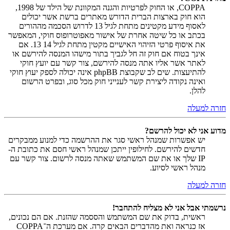
COPPA, או החוק לפרטיות והגנה המקוונת של הילד של 1998,
הוא חוק בארצות הברית הדורש מאתרים ברשת אשר יכולים
לאסוף מידע מקטינים מתחת לגיל 13 לדרוש הסכמה מההורים
בכתב או כל שיטה אחרת של אישור מאפוטרופוס חוקי, המאפשר
את איסוף פרטי הזיהוי האישיים מקטין מתחת לגיל 14 13. אם
אינך בטוח אם חוק זה חל לגביך בתור מישהו המנסה להירשם או
לאתר אשר אליו אתה מנסה להירשם, צור קשר עם יועץ חוקי
להתיעצות. שים לב שקבוצת phpBB אינה יכולה לספק יעוץ חוקי
ואינה נקודה ליצירת קשר לענייני חוק מכל סוג, ובפרט הרשום
להלן.
חזרה למעלה
מדוע אני לא יכול להרשם?
יש אפשרות שמנהל ראשי סגר את ההרשמה כדי למנוע ממבקרים
חדשים להירשם. לחילופין ייתכן שמנהל ראשי חסם את כתובת ה-
IP שלך או את שם המשתמש שאתה מנסה לרשום. צור קשר עם
מנהל ראשי לסיוע.
חזרה למעלה
נרשמתי אבל אני לא מצליח להתחבר!
ראשית, בדוק את שם המשתמש והססמה שהזנת. אם הם נכונים,
אז כנראה ואת מהדברים הבאים קרה. אם מערכת ה־COPPA