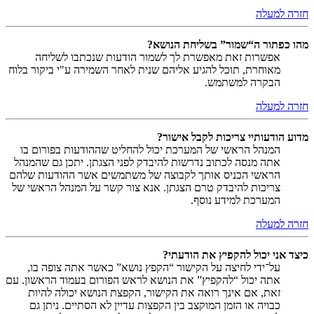
חזרה למעלה
מהו כפתור ה“שמור” בשליחת הנושא?
אפשרות זאת מאפשרת לך לשמור הודעות שנכתבו לשליחה
מאוחרת, תוכל להגיע אליהם שנית לאחר השמירה ע"י ביקור בלוח
הבקרה למשתמש.
חזרה למעלה
מדוע הודעותיי צריכות לקבל אישור?
המנהל הראשי של המערכת יכול להחליט שההודעות בפורום בו
אתה מנסה לכתוב נדרשות להיבדק לפני הצגתן. יתכן גם שהמנהל
הראשי הכניס אותך לקבוצה של משתמשים אשר ההודעות שלהם
צריכות להיבדק טרם הצגתן. אנא צור קשר על המנהל הראשי של
המערכת למידע נוסף.
חזרה למעלה
כיצד אני יכול להקפיץ את הודעתי?
על־ידי לחיצה על הקישור “הקפץ נושא” כאשר אתה צופה בו,
אתה יכול “להקפיץ” את הנושא לראש הפורום בעמוד הראשון. עם
זאת, אם אינך רואה את הקישור, הקפצת הנושא יכולה להיות
כבויה או הזמן המוקצב בין הקפצות עדיין לא הסתיים. ניתן גם