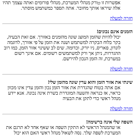
אפשרות זו
ורק מנהלי המערכת, מנהלי פורומים ואתה עצמך תהיו
כן
אלה שיראו אותך מחובר. אתה תספר כמשתמש מוסתר.
חזרה למעלה
הזמנים אינם נכונים!
יכול להיות שהזמן המוצג שונה מהזמנים באזורך. אם זאת הבעיה,
בקר בלוח הבקרה למשתמש ושנה את הזמן על פי אזורך, לדוגמה
לונדון, פאריס, ניו יורק, וכדומה. שים לב ששינוי אזור הזמן, כמו רוב
ההגדרות, ניתן אך ורק למשתמשים רשומים. אם אינך רשום
במערכת, זה הזמן הנכון להירשם.
חזרה למעלה
שינתי את אזור הזמן והוא עדין שונה מהזמן שלי!
אם אתה בטוח שהגדרת את אזור הזמן נכון והזמן עדין אינו מכוון
כראוי, אז כנראה והשעה המוגדרת בשרת אינה נכונה. אנא יידע
מנהל ראשי כדי לתקן את הבעיה
חזרה למעלה
השפה שלי אינה ברשימה!
או שהמנהל הראשי לא התקין השפה או שאף אחד לא תרגם את
המערכת לשפה שלך. נסה לשאול מנהל ראשי האם הוא יכול