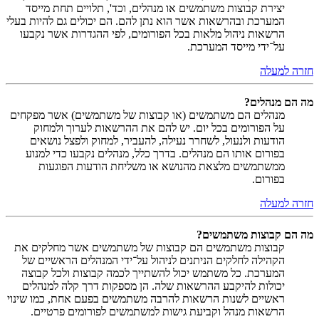
יצירת קבוצות משתמשים או מנהלים, וכד', תלויים תחת מייסד
המערכת ובהרשאות אשר הוא נתן להם. הם יכולים גם להיות בעלי
הרשאות ניהול מלאות בכל הפורומים, לפי ההגדרות אשר נקבעו
על־ידי מייסד המערכת.
חזרה למעלה
מה הם מנהלים?
מנהלים הם משתמשים (או קבוצות של משתמשים) אשר מפקחים
על הפורומים בכל יום. יש להם את ההרשאות לערוך ולמחוק
הודעות ולנעול, לשחרר נעילה, להעביר, למחוק ולפצל נושאים
בפורום אותו הם מנהלים. בדרך כלל, מנהלים נקבעו כדי למנוע
ממשתמשים מלצאת מהנושא או משליחת הודעות הפוגעות
בפורום.
חזרה למעלה
מה הם קבוצות משתמשים?
קבוצות משתמשים הם קבוצות של משתמשים אשר מחלקים את
הקהילה לחלקים הניתנים לניהול על־ידי המנהלים הראשיים של
המערכת. כל משתמש יכול להשתייך לכמה קבוצות ולכל קבוצה
יכולות להיקבע ההרשאות שלה. הן מספקות דרך קלה למנהלים
ראשיים לשנות הרשאות להרבה משתמשים בפעם אחת, כמו שינוי
הרשאות מנהל וקביעת גישות למשתמשים לפורומים פרטיים.