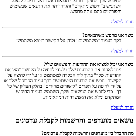
החיפוש שלך החזיק יותר מדי תוצאות אשר השרת יכול לבצע.
השתמש ב“חיפוש מתקדם” והגדר יותר את התנאים שבשימוש
והפורומים בהם אתה מחפש.
חזרה למעלה
כיצד אני מחפש משתמשים?
בקר בעמוד “משתמשים” ולחץ על הקישור “מצא משתמש”
חזרה למעלה
כיצד אני יכול למצוא את ההודעות והנושאים שלי?
ניתן לאחזר את ההודעות שלך על-ידי לחיצה על הקישור "הצג את
ההודעות שלך" בתוך לוח הבקרה למשתמש או על ידי לחיצה על
הקישור "חפש את הודעות המשתמש" דרך עמוד הפרופיל שלך או
על ידי לחיצה על תפריט "קישורים מהירים" בחלק העליון של כל
דף. כדי לחפש את הנושאים שלך, השתמש בעמוד החיפוש
המתקדם ומלא את האפשרויות המתאימות.
חזרה למעלה
נושאים מועדפים והרשמות לקבלת עדכונים
מה ההבדל בין מועדפים והרשמות לקבלת עדכונים?