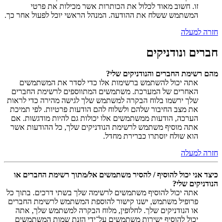
זו. חשוב מאוד לכלול את הכותרות אשר מכילות את פרטי
המשתמש ששלח את ההודעה. המנהל הראשי יוכל לפעול אחר כך.
חזרה למעלה
חברים ונודניקים
מהם רשימת החברים והנודניקים שלי?
אתה יכול להשתמש ברשימות אלו כדי לסדר את המשתמשים
האחרים של המערכת. משתמשים המתווספים לרשימת החברים
שלך ירשמו בלוח הבקרה למשתמש שלך לגישה מהירה כדי לראות
את מצב החיבור שלהם ולשלוח להם הודעות פרטיות. לפי תמיכת
הערכה, הודעות ממשתמשים אלו יכולות גם להיות מודגשות. אם
אתה מוסיף משתמש לרשימת הנודניקים שלך, כל ההודעות אשר
הוא שולח יוסתרו כברירת מחדל.
חזרה למעלה
כיצד אני יכול להוסיף / להסיר משתמשים אל/מתוך רשימת החברים או
הנודניקים שלי?
אתה יכול להוסיף משתמשים לרשימה שלך בשתי דרכים. בתוך כל
פרופיל משתמש, ישנו קישור להוספת המשתמש לרשימת החברים
או הנודניקים שלך. לחלופין, מלוח הבקרה למשתמש שלך, אתה
יכול להוסיף ישירות משתמשים על־ידי הזנת שמות המשתמשים