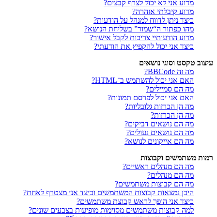
מדוע אני לא יכול לצרף קבצים?
מדוע קיבלתי אזהרה?
כיצד ניתן לדווח למנהל על הודעות?
מהו כפתור ה“שמור” בשליחת הנושא?
מדוע הודעותיי צריכות לקבל אישור?
כיצד אני יכול להקפיץ את הודעתי?
עיצוב טקסט וסוגי נושאים
מה זה BBCode?
האם אני יכול להשתמש ב־HTML?
מה הם סמיילים?
האם אני יכול לפרסם תמונות?
מה הן הכרזות גלובליות?
מה הן הכרזות?
מה הם נושאים דביקים?
מה הם נושאים נעולים?
מה הם אייקונים לנושא?
רמות משתמשים וקבוצות
מה הם מנהלים ראשיים?
מה הם מנהלים?
מה הם קבוצות משתמשים?
היכן נמצאות קבוצות המשתמשים וכיצד אני מצטרף לאחת?
כיצד אני הופך לראש קבוצת משתמשים?
למה קבוצות משתמשים מסוימות מופיעות בצבעים שונים?