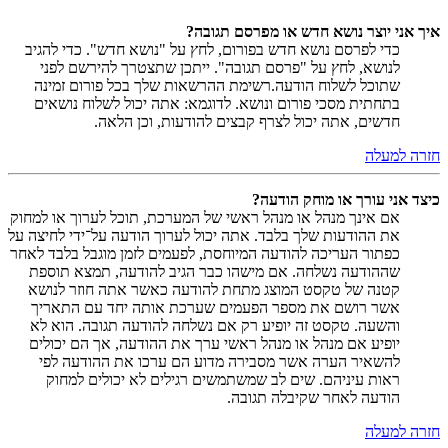
איך אני יוצר נושא חדש או מפרסם תגובה?
כדי לפרסם נושא חדש בפורום, לחץ על "נושא חדש". כדי להגיב
לנושא, לחץ על "פרסם תגובה". ייתכן שתצטרך להירשם לפני
שתוכל לשלוח הודעה.רשימת ההרשאות שלך בכל פורום זמינה
בתחתית מסכי פורום ונושא. לדוגמא: אתה יכול לשלוח נושאים
חדשים, אתה יכול לצרף קבצים להודעות, וכן הלאה.
חזרה למעלה
כיצד אני עורך או מוחק הודעה?
אם אינך מנהל או מנהל ראשי של המערכת, תוכל לערוך או למחוק
את ההודעות שלך בלבד. אתה יכול לערוך הודעה על־ידי לחיצה על
כפתור העריכה להודעה המיוחסת, לפעמים לזמן מוגבל בלבד לאחר
שההודעה נשלחה. אם מישהו כבר הגיב להודעה, תמצא תוספת
קטנה של טקסט המוצג מתחת להודעה כאשר אתה חוזר לנושא
אשר רושם את מספר הפעמים שערכת אותה יחד עם התאריך
והשעה. טקסט זה יופיע רק אם נשלחה להודעה תגובה. הוא לא
יופיע אם מנהל או מנהל ראשי ערך את ההודעה, אך הם יכולים
להשאיר הערה אשר מסבירה מדוע הם ערכו את ההודעה לפי
ראות עיניהם. שים לב שמשתמשים רגילים לא יכולים למחוק
הודעה לאחר שקיבלה תגובה.
חזרה למעלה