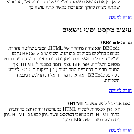
להקפיץ את הנושא בפשטות על־ידי שליחת תגובה אליו, אך וודא
שאתה מציית לחוקי המערכת כאשר אתה עושה כך.
חזרה למעלה
עיצוב טקסט וסוגי נושאים
מה זה BBCode?
BBCode הוא צורה מיוחדת של HTML, המציע שליטה נהדרת
בעיצוב בחלקים מסוימים בהודעה. השימוש ב־BBCode נקבע
על־ידי המנהל הראשי, אבל ניתן גם לכבות אותו בכל הודעה בפרט
מטופס השליחה. BBCode עצמו דומה במבנה ל־HTML, אך
התגים תחמים בסוגריים המרובעים [ ו־] במקום ב־< ו־>. למידע
נוסף על BBCode ראה את המדריך אליו ניתן לגשת מעמוד
השליחה.
חזרה למעלה
האם אני יכול להשתמש ב־HTML?
לא. אין אפשרות לשלוח HTML במערכת זו והוא יוצג בהודעות
בתור HTML. רוב עיצובי הטקסט אשר ניתן לבצע ב־HTML ניתן
גם לבצע בעזרת BBCode במקום.
חזרה למעלה