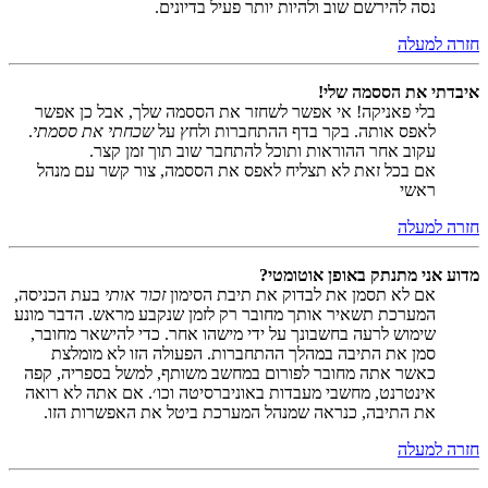
נסה להירשם שוב ולהיות יותר פעיל בדיונים.
חזרה למעלה
איבדתי את הססמה שלי!
בלי פאניקה! אי אפשר לשחזר את הססמה שלך, אבל כן אפשר
לאפס אותה. בקר בדף ההתחברות ולחץ על
שכחתי את ססמתי
.
עקוב אחר ההוראות ותוכל להתחבר שוב תוך זמן קצר.
אם בכל זאת לא תצליח לאפס את הססמה, צור קשר עם מנהל
ראשי
חזרה למעלה
מדוע אני מתנתק באופן אוטומטי?
אם לא תסמן את לבדוק את תיבת הסימון
זכור אותי
בעת הכניסה,
המערכת תשאיר אותך מחובר רק לזמן שנקבע מראש. הדבר מונע
שימוש לרעה בחשבונך על ידי מישהו אחר. כדי להישאר מחובר,
סמן את התיבה במהלך ההתחברות. הפעולה הזו לא מומלצת
כאשר אתה מחובר לפורום במחשב משותף, למשל בספריה, קפה
אינטרנט, מחשבי מעבדות באוניברסיטה וכו׳. אם אתה לא רואה
את התיבה, כנראה שמנהל המערכת ביטל את האפשרות הזו.
חזרה למעלה