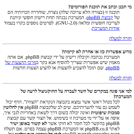
מי תכנן וכתב את תוכנת הפורומים?
תוכנה זו (בצורה הלא ערוכה שלה) נוצרה, שוחררה וזכויותיה הם
של
קבוצת phpBB
. המערכת נבנתה תחת רישיון חופשי וניתנת
לעריכה חופשית ומלאה (GNU-2.0). לפרטים נוספים בקרו בעמוד
אודות המערכת
.
חזרה למעלה
מדוע אפשרות כזו או אחרת לא קיימת?
המערכת נכתבה וקיבלה רישיון על ידי קבוצת phpBB. אם אתה
מאמין שיש אפשרות שצריך להוסיף אנא בקר ב
מרכז ההצעות של
phpBB
, שם תוכל להצביע להצעות או להציע הצעות חדשות
חזרה למעלה
למי אני פונה במקרים של חשד לעברה על החוק/ניצול לרעה של
המערכת?
לכל מנהל ראשי אשר נמצא בקבוצה הנקראת “הצוות”. הדף יכול
לשמש גם עזר להערותיכם. שים לב שלקבוצת phpBB
אין לחלוטין
סמכות שיפוטית
ואינה יכולה בשום דרך לשאת באחריות לגבי איך,
איפה או על־ידי מי מערכת זו בשימוש. אל תצור קשר עם קבוצת
phpBB בהקשר לכל חומר לא חוקי אשר
לא קשור באופן ישיר
לאתר phpBB.co.il או המערכת phpBB עצמה בפרט. אם תשלח