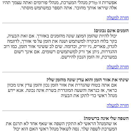
אפשרות זו
ורק מנהלי המערכת, מנהלי פורומים ואתה עצמך תהיו
כן
אלה שיראו אותך מחובר. אתה תספר כמשתמש מוסתר.
חזרה למעלה
הזמנים אינם נכונים!
יכול להיות שהזמן המוצג שונה מהזמנים באזורך. אם זאת הבעיה,
בקר בלוח הבקרה למשתמש ושנה את הזמן על פי אזורך, לדוגמה
לונדון, פאריס, ניו יורק, וכדומה. שים לב ששינוי אזור הזמן, כמו רוב
ההגדרות, ניתן אך ורק למשתמשים רשומים. אם אינך רשום
במערכת, זה הזמן הנכון להירשם.
חזרה למעלה
שינתי את אזור הזמן והוא עדין שונה מהזמן שלי!
אם אתה בטוח שהגדרת את אזור הזמן נכון והזמן עדין אינו מכוון
כראוי, אז כנראה והשעה המוגדרת בשרת אינה נכונה. אנא יידע
מנהל ראשי כדי לתקן את הבעיה
חזרה למעלה
השפה שלי אינה ברשימה!
או שהמנהל הראשי לא התקין השפה או שאף אחד לא תרגם את
המערכת לשפה שלך. נסה לשאול מנהל ראשי האם הוא יכול