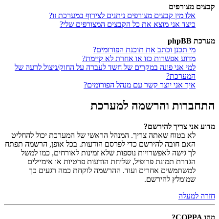
קבצים מצורפים
אלו מין קבצים מצורפים ניתנים לצירוף במערכת זו?
כיצד אני מוצא את כל הקבצים המצורפים שלי?
מערכת phpBB
מי תכנן וכתב את תוכנת הפורומים?
מדוע אפשרות כזו או אחרת לא קיימת?
למי אני פונה במקרים של חשד לעברה על החוק/ניצול לרעה של
המערכת?
איך אני יוצר קשר עם מנהל הפורומים?
התחברות והרשמה למערכת
מדוע אני צריך להירשם?
לא בטוח שאתה צריך. המנהל הראשי של המערכת יכול להחליט
האם חובה להירשם כדי לפרסם הודעות. בכל אופן, הרשמה תפתח
לך גישה לאפשרויות נוספות שלא זמינות לאורחים, כמו למשל
הגדרת תמונת פרופיל, שליחת הודעות פרטיות או אימיילים
למשתמשים אחרים ועוד. ההרשמה לוקחת כמה רגעים כך
שמומלץ להירשם.
חזרה למעלה
מהו COPPA?