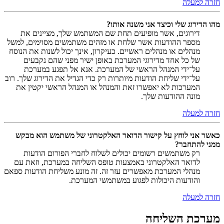
חזרה למעלה
מהו הדירוג שלי וכיצד אני משנה אותו?
דירוגים, אשר מופיעים תחת שם המשתמש שלך, מציינים את
מספר ההודעות אשר שלחת או מזהים משתמשים מסוימים, למשל
מנהלים או מנהלים ראשיים. כעיקרון, אינך יכול לשנות את הנוסח
של כל אחד מדירוגי המערכת באופן ישיר מפני שהם נקבעים
על־ידי המנהל הראשי של המערכת. אנא אל תפגע במערכת
על־ידי שליחת הודעות מיותרות רק כדי הגדיל את הדירוג שלך. רוב
המערכות לא יאפשרו זאת והמנהל או המנהל הראשי יקטין את
מונה ההודעות שלך.
חזרה למעלה
כאשר אני לוחץ על קישור הדואר האלקטרוני של משתמש הוא מבקש
ממני להתחבר?
רק משתמשים רשומים יכולים לשלוח לחברי הפורום הודעות
לדואר האלקטרוני באמצעות טופס השליחה במערכת, וזאת עם
מנהלי המערכת מאפשרים עזר זה. זה מונע משליחת הודעות ספאם
והודעות היכולות לפגוע במשתמשי המערכת.
חזרה למעלה
מערכת השליחה