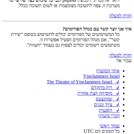
דואר אלקטרוני לקבוצת phpBB
לגבי כל שימוש בצד שלישי
של
מערכת זו, צפה לתשובה מצומצמת או לשום תשובה בכלל.
חזרה למעלה
איך אני יוצר קשר עם מנהל הפורומים?
כל המשתמשים של הפורומים יכולים להשתמש בטופס “יצירת
קשר”, אם מנהל הפורומים הפעיל אפשרות זו.
משתמשים רשומים יכולים לצפות גם בעמוד “הצוות”.
חזרה למעלה
עבור אל
אתר המועדון
YtseJammers Israel
↲ The Theatre of YtseJammers Israel
↲ רוק מתקדם
↲ מוסיקה קצת אחרת
↲ שמונצעס
↲ ציוד ונגנים
↲ הופעות
חברי מועדון
עמוד ראשי
כל הזמנים הם
UTC