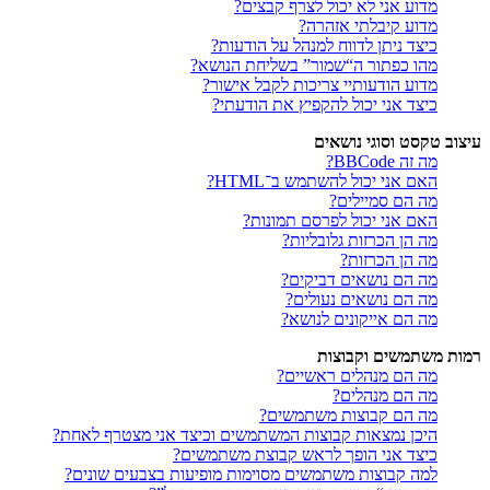
מדוע אני לא יכול לצרף קבצים?
מדוע קיבלתי אזהרה?
כיצד ניתן לדווח למנהל על הודעות?
מהו כפתור ה“שמור” בשליחת הנושא?
מדוע הודעותיי צריכות לקבל אישור?
כיצד אני יכול להקפיץ את הודעתי?
עיצוב טקסט וסוגי נושאים
מה זה BBCode?
האם אני יכול להשתמש ב־HTML?
מה הם סמיילים?
האם אני יכול לפרסם תמונות?
מה הן הכרזות גלובליות?
מה הן הכרזות?
מה הם נושאים דביקים?
מה הם נושאים נעולים?
מה הם אייקונים לנושא?
רמות משתמשים וקבוצות
מה הם מנהלים ראשיים?
מה הם מנהלים?
מה הם קבוצות משתמשים?
היכן נמצאות קבוצות המשתמשים וכיצד אני מצטרף לאחת?
כיצד אני הופך לראש קבוצת משתמשים?
למה קבוצות משתמשים מסוימות מופיעות בצבעים שונים?