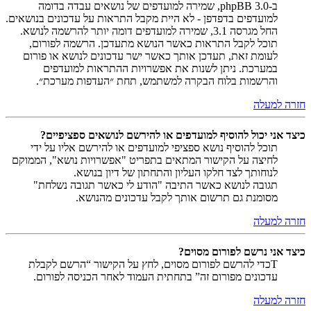
ב-phpBB 3.0, שמירה למועדפים של נושאים עבדה בדומה
למועדפים בדפדפן - לא היית מקבל התראות על עדכונים בנושאים.
החל מגרסה 3.1, שמירה למועדפים דומה יותר להרשמה לנושא.
תוכל לקבל התראות כאשר הנושא מתעדכן. הרשמה לפורום,
לעומת זאת, תעדכן אותך כאשר ישר עדכונים לנושא או פורום
במערכת. ניתן לשנות את אפשרויות ההתראות למועדפים
והרשמות בלוח הבקרה למשתמש, תחת ״העדפות מערכת״.
חזרה למעלה
כיצד אני יכול להוסיף למועדפים או להירשם לנושאים ספציפיים?
תוכל להוסיף נושא ספציפי למועדפים או להירשם אליו על ידי
לחיצה על הקישור המתאים בתפריט "אפשרויות נושא", הממוקם
לנוחותך לצד חלקו העליון והתחתון של דיון בנושא.
תגובה לנושא כאשר התיבה "הודע לי כאשר תגובה נשלחת"
מסומנת גם תרשום אותך לקבל עדכונים מהנושא.
חזרה למעלה
כיצד אני נרשם לפורום מסוים?
Tכדי להרשם לפורום מסוים, לחץ על הקישור “הרשם לקבלת
עדכונים מפורום זה” בתחתית העמוד לאחר הכניסה לפורום.
חזרה למעלה