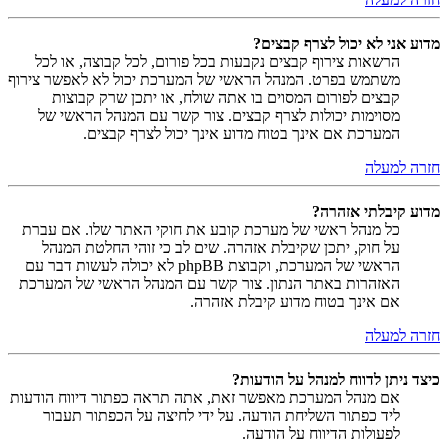
מדוע אני לא יכול לצרף קבצים?
הרשאות צירוף קבצים נקבעות בכל פורום, לכל קבוצה, או לכל
משתמש בפרט. המנהל הראשי של המערכת יכול לא לאפשר צירוף
קבצים לפורום המסוים בו אתה שולח, או יתכן שרק קבוצות
מסוימות יכולות לצרף קבצים. צור קשר עם המנהל הראשי של
המערכת אם אינך בטוח מדוע אינך יכול לצרף קבצים.
חזרה למעלה
מדוע קיבלתי אזהרה?
כל מנהל ראשי של מערכת קובע את חוקי האתר שלו. אם עברת
על חוק, יתכן שקיבלת אזהרה. שים לב כי זוהי החלטת המנהל
הראשי של המערכת, וקבוצת phpBB לא יכולה לעשות דבר עם
האזהרות באתר הנתון. צור קשר עם המנהל הראשי של המערכת
אם אינך בטוח מדוע קיבלת אזהרה.
חזרה למעלה
כיצד ניתן לדווח למנהל על הודעות?
אם מנהל המערכת מאפשר זאת, אתה תראה כפתור דיווח הודעות
ליד כפתור השליחת הודעה. על ידי לחיצה על הכפתור תעבור
לפעולות הדיווח על הודעה.