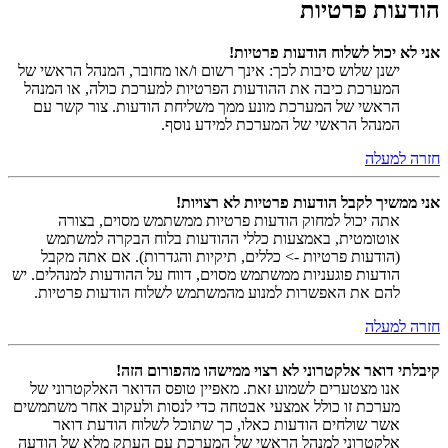
הודעות פרטיות
אני לא יכול לשלוח הודעות פרטיות!
ישנן שלוש סיבות לכך: אינך רשום ו/או מחובר, המנהל הראשי של
המערכת כיבה את ההודעות הפרטיות למערכת כולה, או המנהל
הראשי של המערכת מונע ממך משליחת הודעות. צור קשר עם
המנהל הראשי של המערכת למידע נוסף.
חזרה למעלה
אני ממשיך לקבל הודעות פרטיות לא רצויות!
אתה יכול למחוק הודעות פרטיות ממשתמש מסוים, בצורה
אוטומטית, באמצעות כללי ההודעות בלוח הבקרה למשתמש
(הודעות פרטיות -> כללים, תיקיות והגדרות). אם אתה מקבל
הודעות פוגעניות ממשתמש מסוים, דווח על ההודעות למנהלים. יש
להם את האפשרות למנוע מהמשתמש לשלוח הודעות פרטיות.
חזרה למעלה
קיבלתי דואר אלקטרוני לא רצוי ממישהו מהפורום הזה!
אנו מצטערים לשמוע זאת. מאפיין טופס הדואר האלקטרוני של
מערכת זו כולל אמצעי אבטחה כדי לנסות ולעקוב אחר משתמשים
אשר שולחים הודעות כאלו, כך שתוכל לשלוח הודעת דואר
אלקטרוני למנהל הראשי של המערכת עם העתק מלא של הודעה