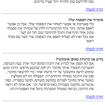
נסה להירשם שוב ולהיות יותר פעיל בדיונים.
חזרה למעלה
איבדתי את הססמה שלי!
בלי פאניקה! אי אפשר לשחזר את הססמה שלך, אבל כן אפשר
לאפס אותה. בקר בדף ההתחברות ולחץ על
שכחתי את ססמתי
.
עקוב אחר ההוראות ותוכל להתחבר שוב תוך זמן קצר.
אם בכל זאת לא תצליח לאפס את הססמה, צור קשר עם מנהל
ראשי
חזרה למעלה
מדוע אני מתנתק באופן אוטומטי?
אם לא תסמן את לבדוק את תיבת הסימון
זכור אותי
בעת הכניסה,
המערכת תשאיר אותך מחובר רק לזמן שנקבע מראש. הדבר מונע
שימוש לרעה בחשבונך על ידי מישהו אחר. כדי להישאר מחובר,
סמן את התיבה במהלך ההתחברות. הפעולה הזו לא מומלצת
כאשר אתה מחובר לפורום במחשב משותף, למשל בספריה, קפה
אינטרנט, מחשבי מעבדות באוניברסיטה וכו׳. אם אתה לא רואה
את התיבה, כנראה שמנהל המערכת ביטל את האפשרות הזו.
חזרה למעלה