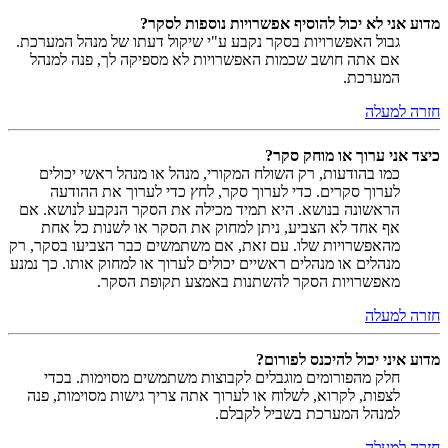
מדוע אני לא יכול להוסיף אפשרויות נוספות לסקר?
גבול האפשרויות בסקר נקבע ע"י שיקול דעתו של מנהל המערכת.
אם אתה חושב שכמות האפשרויות לא מספיקה לך, פנה למנהל
המערכת.
חזרה למעלה
כיצד אני ערוך או מוחק סקר?
כמו בהודעות, רק השולח המקורי, מנהל או מנהל ראשי יכולים
לערוך סקרים. כדי לערוך סקר, לחץ כדי לערוך את ההודעה
הראשונה בנושא. היא תמיד מכילה את הסקר הנקבע לנושא. אם
אף אחד לא הצביע, ניתן למחוק את הסקר או לשנות כל אחת
מהאפשרויות שלו. עם זאת, אם משתמשים כבר הצביעו בסקר, רק
מנהלים או מנהלים ראשיים יכולים לערוך או למחוק אותו. כך נמנע
מאפשרויות הסקר להשתנות באמצע תקופת הסקר.
חזרה למעלה
מדוע איני יכול להיכנס לפורום?
חלק מהפורומים מוגבלים לקבוצות משתמשים מסוימות. בכדי
לצפות, לקרוא, לשלוח או לערוך אתה צריך גישות מסוימות, פנה
למנהל המערכת בשביל לקבלם.
חזרה למעלה