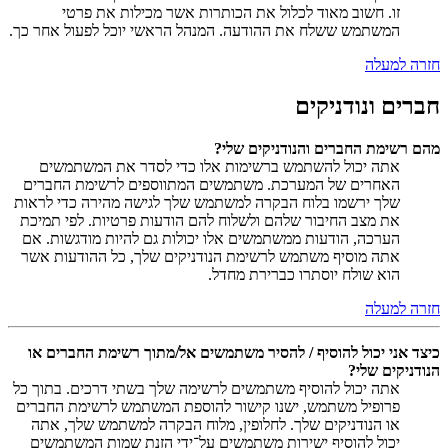
זו. חשוב מאוד לכלול את הכותרות אשר מכילות את פרטי
המשתמש ששלח את ההודעה. המנהל הראשי יוכל לפעול אחר כך.
חזרה למעלה
חברים ונודניקים
מהם רשימת החברים והנודניקים שלי?
אתה יכול להשתמש ברשימות אלו כדי לסדר את המשתמשים
האחרים של המערכת. משתמשים המתווספים לרשימת החברים
שלך ירשמו בלוח הבקרה למשתמש שלך לגישה מהירה כדי לראות
את מצב החיבור שלהם ולשלוח להם הודעות פרטיות. לפי תמיכת
הערכה, הודעות ממשתמשים אלו יכולות גם להיות מודגשות. אם
אתה מוסיף משתמש לרשימת הנודניקים שלך, כל ההודעות אשר
הוא שולח יוסתרו כברירת מחדל.
חזרה למעלה
כיצד אני יכול להוסיף / להסיר משתמשים אל/מתוך רשימת החברים או
הנודניקים שלי?
אתה יכול להוסיף משתמשים לרשימה שלך בשתי דרכים. בתוך כל
פרופיל משתמש, ישנו קישור להוספת המשתמש לרשימת החברים
או הנודניקים שלך. לחלופין, מלוח הבקרה למשתמש שלך, אתה
יכול להוסיף ישירות משתמשים על־ידי הזנת שמות המשתמשים