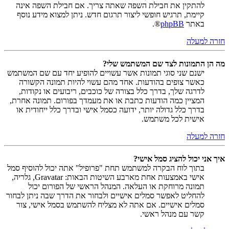
להתקין את חבילת השפה שאתה צריך. אם חבילת השפה אינה
קיימת, תרגיש חופשי ליצור תרגום חדש. ניתן למצוא מידע נוסף
באתר
phpBB
®.
חזרה למעלה
מה הן התמונות לצד שם המשתמש שלי?
ישנם שני סוגי תמונות אשר עשויים להופיע יחד עם שם המשתמש
כאשר צופים בהודעות. אחד מהם עשוי להיות תמונה הקשורה
לדרגה שלך, בדרך כלל בצורה של כוכבים, ריבועים או נקודות,
המציין כמה הודעות כתבת או את מעמדך בפורום. תמונה אחרת,
בדרך כלל גדולה יותר, ידועה כסמל אישי ובדרך כלל ייחודית או
אישית לכל משתמש.
חזרה למעלה
איך אני יכול להציג סמל אישי?
בתוך לוח הבקרה למשתמש תחת "פרופיל" אתה יכול להוסיף סמל
אישי באמצעות אחת מארבע השיטות הבאות: Gravatar, גלריה,
תמונה מרוחקת או העלאה. המנהל הראשי של הפורום יכול
להחליט לאפשר סמלים אישיים ולבחור את הדרך שבה ניתן לבחור
סמלים אישיים. אם אתה לא מצליח להשתמש בסמל אישי, צור
קשר עם מנהל ראשי.