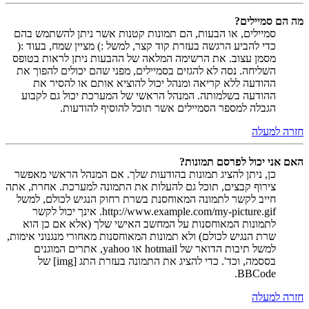
מה הם סמיילים?
סמיילים, או הבעות, הם תמונות קטנות אשר ניתן להשתמש בהם
כדי להביע הרגשה בעזרת קוד קצר, למשל :) מציין שמח, בעוד :(
מסמן עצוב. את הרשימה המלאה של ההבעות ניתן לראות בטופס
השליחה. נסה לא להגזים בסמיילים, מפני שהם יכולים להפוך את
ההודעה ללא קריאה ומנהל יכול להוציא אותם או להסיר את
ההודעה בשלמותה. המנהל הראשי של המערכת יכול גם לקבוע
הגבלה למספר הסמיילים אשר תוכל להוסיף להודעות.
חזרה למעלה
האם אני יכול לפרסם תמונות?
כן, ניתן להציג תמונות בהודעות שלך. אם המנהל הראשי מאפשר
צירוף קבצים, תוכל גם להעלות את התמונה למערכת. אחרת, אתה
חייב לקשר לתמונה המאוחסנת בשרת רחוק הנגיש לכולם, למשל
http://www.example.com/my-picture.gif. אינך יכול לקשר
לתמונות המאוחסנות על המחשב האישי שלך (אלא אם כן הוא
שרת הנגיש לכולם) ולא תמונות המאוחסנות מאחורי מנגנוני אימות,
למשל תיבות הדואר של hotmail או yahoo, אתרים המוגנים
בססמה, וכד'. כדי להציג את התמונה בעזרת התג [img] של
BBCode.
חזרה למעלה