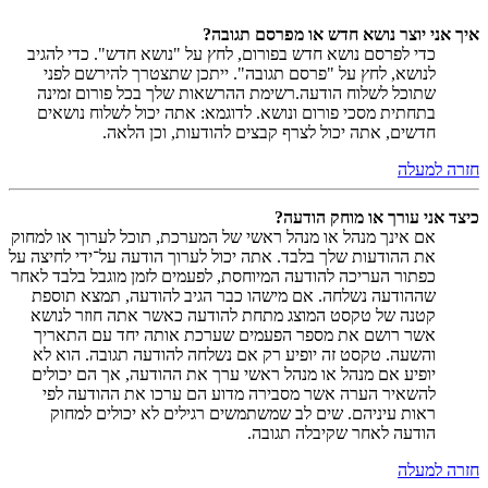
איך אני יוצר נושא חדש או מפרסם תגובה?
כדי לפרסם נושא חדש בפורום, לחץ על "נושא חדש". כדי להגיב
לנושא, לחץ על "פרסם תגובה". ייתכן שתצטרך להירשם לפני
שתוכל לשלוח הודעה.רשימת ההרשאות שלך בכל פורום זמינה
בתחתית מסכי פורום ונושא. לדוגמא: אתה יכול לשלוח נושאים
חדשים, אתה יכול לצרף קבצים להודעות, וכן הלאה.
חזרה למעלה
כיצד אני עורך או מוחק הודעה?
אם אינך מנהל או מנהל ראשי של המערכת, תוכל לערוך או למחוק
את ההודעות שלך בלבד. אתה יכול לערוך הודעה על־ידי לחיצה על
כפתור העריכה להודעה המיוחסת, לפעמים לזמן מוגבל בלבד לאחר
שההודעה נשלחה. אם מישהו כבר הגיב להודעה, תמצא תוספת
קטנה של טקסט המוצג מתחת להודעה כאשר אתה חוזר לנושא
אשר רושם את מספר הפעמים שערכת אותה יחד עם התאריך
והשעה. טקסט זה יופיע רק אם נשלחה להודעה תגובה. הוא לא
יופיע אם מנהל או מנהל ראשי ערך את ההודעה, אך הם יכולים
להשאיר הערה אשר מסבירה מדוע הם ערכו את ההודעה לפי
ראות עיניהם. שים לב שמשתמשים רגילים לא יכולים למחוק
הודעה לאחר שקיבלה תגובה.
חזרה למעלה