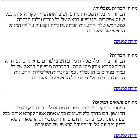
מה הן הכרזות גלובליות?
הכרזות גלובליות מכילות מידע חשוב ואתה צריך לקרוא אותן בכל
שעה אפשרית. הן יופיעו בראש של כל פורום ובלוח הבקרה
למשתמש שלך. הרשאות הכרזה גלובלית נקבעות על־ידי המנהל
הראשי של המערכת.
חזרה למעלה
מה הן הכרזות?
הכרזות בדרך כלל מכילות מידע חשוב לפורום בו אתה כרגע קורא
וצריך לקרוא אותן מתי שניתן. ההכרזות מופיעות בראש של כל
עמוד בפורום בו הן נשלחו. כמו בהכרזות הגלובליות, הרשאות
הכרזה נקבעות על־ידי המנהל הראשי של המערכת.
חזרה למעלה
מה הם נושאים דביקים?
נושאים דביקים מופיעים בפורום מתחת להכרזות ורק בעמוד
הראשון. הם בדרך כלל חשובים כך שאתה אמור לקרוא אותם בכל
שעה נתונה. כמו בהכרזות ובהכרזות הגלובליות, הרשאות נושא
דביק נקבעות על־ידי המנהל הראשי של המערכת.
חזרה למעלה