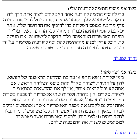
כיצד אני מוסיף חתימה להודעות שלי?
כדי להוסיף חתימה להודעה אתה חייב קודם ליצור אחת דרך לוח
הבקרה למשתמש שלך. לאחר שנוצרה, אתה יכול לסמן את התיבה
צרף חתימה
בטופס השליחה כדי להוסיף את החתימה שלך. אתה
יכול גם להוסיף חתימה כברירת מחדל לכל ההודעות שלך על־ידי
בחירת האפשרות המתאימה בלוח הבקרה למשתמש. אם תעשה
כך, תוכל עדיין למנוע מהחתימה להתווסף להודעות מסוימות על־ידי
ביטול הסימון לתיבת הוספת החתימה בטופס השליחה.
חזרה למעלה
כיצד אני יוצר סקר?
בזמן שליחת נושא חדש או עריכת ההודעה הראשונה של הנושא,
לחץ על התווית “יצירת סקר” תחת טופס השליחה הראשי. אם
אתה לא יכול לראות אותה, אין לך את ההרשאות המתאימות
ליצירת סקרים. הזן כותרת ולפחות שתי אפשרויות להצבעה בשדות
המתאימים וודא שכל אפשרות בשורה נפרדת בתיבת הטקסט.
אתה יכול גם לקבוע את מספר האפשרויות אשר משתמשים יכולים
לבחור במשך ההצבעה תחת “אפשרויות לכל משתמש”, זמן הגבלה
לסקר בימים (0 לצמיתות) ולבסוף האפשרות אשר מאפשרת
למשתמשים לשנות את ההצבעות שלהם.
חזרה למעלה