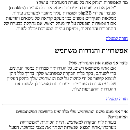
מה האפשרות “מחק את כל עוגיות המערכת” עושה?
"מחק את כל עוגיות המערכת" מוחק את כל העוגיות (cookies)
שנוצרו על ידי phpBB ושומרות עליך מחובר למערכת. עוגיות
ממלאות תפקידים נוספים כמו מעקב קריאה של נושאים והודעות
אם האפשרות הופעלה על ידי מנהל ראשי. אם נתקלת בבעיות של
התחברות והתנתקות, מחיקת עוגיות המערכת יכולה לעזור.
חזרה למעלה
אפשרויות והגדרות משתמש
כיצד אני משנה את ההגדרות שלי?
אם אתה משתמש רשום, כל הגדרותיך שמורות במסד הנתונים.
כדי לשנותם, בקר בלוח הבקרה למשתמש שלך; בדרך כלל ניתן
למצוא קישור על ידי לחיצה על שם המשתמש שלך בחלק העליון
של דפי מערכת הפורומים. מערכת זו תאפשר לך לשנות את
ההגדרות וההעדפות שלך.
חזרה למעלה
איך אני מונע משם המשתמש שלי מלהופיע ברשימת המשתמשים
המחוברים?
בעזרת לוח הבקרה למשתמש, תחת הכותרת “אפשרויות
מערכת”,אתה תמצא אפשרות
הסתר את מצבי כמחובר
. הפעל