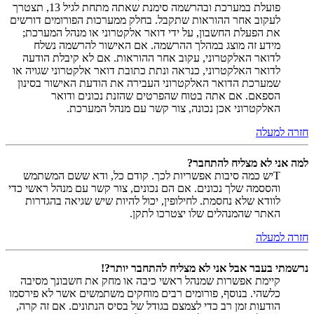
פועלת במערכת ובהרשמה סימנת שאתה מתחת לגיל 13, תצטרך
לעקוב אחר ההוראות שתקבל. בחלק ממערכות הפורומים דורשים
את הפעלת החשבון, על ידי דואר אלקטרוני או מנהל המערכת;
מידע זה מוצג במהלך ההרשמה. אם האישור להרשמה נשלח
לדואר האלקטרוני, עקוב אחר ההוראות. אם לא קיבלת הודעה
לדואר האלקטרוני, כנראה ונתת כתובת דואר אלקטרוני שגויה או
שמערכת הדואר האלקטרוני העבירה את הודעת האישור בסינון
הספאם. אם אתה בטוח שהפרטים שהזנת נכונים ודואר
האלקטרוני אכן נכונה, צור קשר עם מנהל המערכת.
חזרה למעלה
למה אני לא מצליח להתחבר?
Tיש כמה סיבות אפשריות לכך. קודם כל, ודא ששם המשתמש
והססמה שלך נכונים. אם הם נכונים, צור קשר עם מנהל ראשי כדי
לוודא שלא נחסמת. לחילופין, יכול להיות שיש שגיאה בהגדרות
האתר שהמנהלים שלו יצטרכו לתקן.
חזרה למעלה
נרשמתי בעבר אבל אני לא מצליח להתחבר יותר?!
קיימת אפשרות שמנהל ראשי כיבה או מחק את חשבונך מסיבה
כלשהי. בנוסף, פורומים רבים מוחקים משתמשים אשר לא פירסמו
הודעות זמן רב כדי לצמצם בגודל של בסיס הנתונים. אם זה קרה,