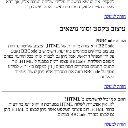
להקפיץ את הנושא בפשטות על־ידי שליחת תגובה אליו, אך וודא
שאתה מציית לחוקי המערכת כאשר אתה עושה כך.
חזרה למעלה
עיצוב טקסט וסוגי נושאים
מה זה BBCode?
BBCode הוא צורה מיוחדת של HTML, המציע שליטה נהדרת
בעיצוב בחלקים מסוימים בהודעה. השימוש ב־BBCode נקבע
על־ידי המנהל הראשי, אבל ניתן גם לכבות אותו בכל הודעה בפרט
מטופס השליחה. BBCode עצמו דומה במבנה ל־HTML, אך
התגים תחמים בסוגריים המרובעים [ ו־] במקום ב־< ו־>. למידע
נוסף על BBCode ראה את המדריך אליו ניתן לגשת מעמוד
השליחה.
חזרה למעלה
האם אני יכול להשתמש ב־HTML?
לא. אין אפשרות לשלוח HTML במערכת זו והוא יוצג בהודעות
בתור HTML. רוב עיצובי הטקסט אשר ניתן לבצע ב־HTML ניתן
גם לבצע בעזרת BBCode במקום.
חזרה למעלה