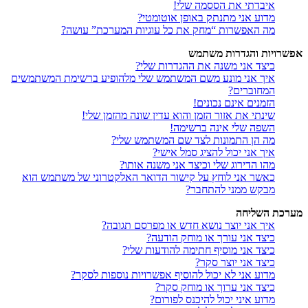
איבדתי את הססמה שלי!
מדוע אני מתנתק באופן אוטומטי?
מה האפשרות “מחק את כל עוגיות המערכת” עושה?
אפשרויות והגדרות משתמש
כיצד אני משנה את ההגדרות שלי?
איך אני מונע משם המשתמש שלי מלהופיע ברשימת המשתמשים
המחוברים?
הזמנים אינם נכונים!
שינתי את אזור הזמן והוא עדין שונה מהזמן שלי!
השפה שלי אינה ברשימה!
מה הן התמונות לצד שם המשתמש שלי?
איך אני יכול להציג סמל אישי?
מהו הדירוג שלי וכיצד אני משנה אותו?
כאשר אני לוחץ על קישור הדואר האלקטרוני של משתמש הוא
מבקש ממני להתחבר?
מערכת השליחה
איך אני יוצר נושא חדש או מפרסם תגובה?
כיצד אני עורך או מוחק הודעה?
כיצד אני מוסיף חתימה להודעות שלי?
כיצד אני יוצר סקר?
מדוע אני לא יכול להוסיף אפשרויות נוספות לסקר?
כיצד אני ערוך או מוחק סקר?
מדוע איני יכול להיכנס לפורום?