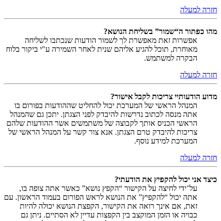
חזרה למעלה
מהו כפתור ה“שמור” בשליחת הנושא?
אפשרות זאת מאפשרת לך לשמור הודעות שנכתבו לשליחה
מאוחרת, תוכל להגיע אליהם שנית לאחר השמירה ע"י ביקור בלוח
הבקרה למשתמש.
חזרה למעלה
מדוע הודעותיי צריכות לקבל אישור?
המנהל הראשי של המערכת יכול להחליט שההודעות בפורום בו
אתה מנסה לכתוב נדרשות להיבדק לפני הצגתן. יתכן גם שהמנהל
הראשי הכניס אותך לקבוצה של משתמשים אשר ההודעות שלהם
צריכות להיבדק טרם הצגתן. אנא צור קשר על המנהל הראשי של
המערכת למידע נוסף.
חזרה למעלה
כיצד אני יכול להקפיץ את הודעתי?
על־ידי לחיצה על הקישור “הקפץ נושא” כאשר אתה צופה בו,
אתה יכול “להקפיץ” את הנושא לראש הפורום בעמוד הראשון. עם
זאת, אם אינך רואה את הקישור, הקפצת הנושא יכולה להיות
כבויה או הזמן המוקצב בין הקפצות עדיין לא הסתיים. ניתן גם