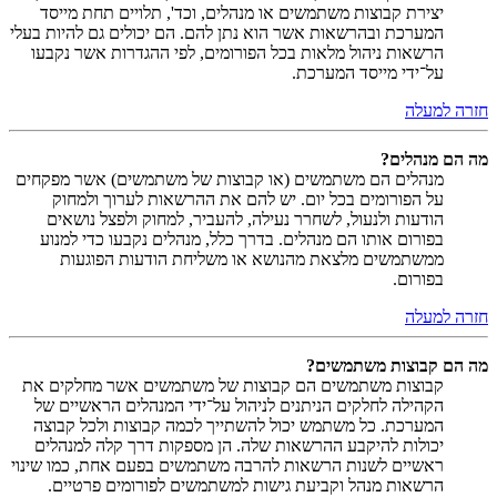
יצירת קבוצות משתמשים או מנהלים, וכד', תלויים תחת מייסד
המערכת ובהרשאות אשר הוא נתן להם. הם יכולים גם להיות בעלי
הרשאות ניהול מלאות בכל הפורומים, לפי ההגדרות אשר נקבעו
על־ידי מייסד המערכת.
חזרה למעלה
מה הם מנהלים?
מנהלים הם משתמשים (או קבוצות של משתמשים) אשר מפקחים
על הפורומים בכל יום. יש להם את ההרשאות לערוך ולמחוק
הודעות ולנעול, לשחרר נעילה, להעביר, למחוק ולפצל נושאים
בפורום אותו הם מנהלים. בדרך כלל, מנהלים נקבעו כדי למנוע
ממשתמשים מלצאת מהנושא או משליחת הודעות הפוגעות
בפורום.
חזרה למעלה
מה הם קבוצות משתמשים?
קבוצות משתמשים הם קבוצות של משתמשים אשר מחלקים את
הקהילה לחלקים הניתנים לניהול על־ידי המנהלים הראשיים של
המערכת. כל משתמש יכול להשתייך לכמה קבוצות ולכל קבוצה
יכולות להיקבע ההרשאות שלה. הן מספקות דרך קלה למנהלים
ראשיים לשנות הרשאות להרבה משתמשים בפעם אחת, כמו שינוי
הרשאות מנהל וקביעת גישות למשתמשים לפורומים פרטיים.