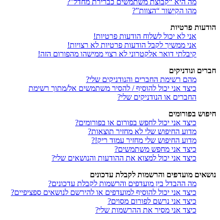
מה היא “קבוצת משתמשים כברירת מחדל”?
מהו הקישור “הצוות”?
הודעות פרטיות
אני לא יכול לשלוח הודעות פרטיות!
אני ממשיך לקבל הודעות פרטיות לא רצויות!
קיבלתי דואר אלקטרוני לא רצוי ממישהו מהפורום הזה!
חברים ונודניקים
מהם רשימת החברים והנודניקים שלי?
כיצד אני יכול להוסיף / להסיר משתמשים אל/מתוך רשימת
החברים או הנודניקים שלי?
חיפוש בפורומים
כיצד אני יכול לחפש בפורום או בפורומים?
מדוע החיפוש שלי לא מחזיר תוצאות?
מדוע החיפוש שלי מחזיר עמוד ריק!?
כיצד אני מחפש משתמשים?
כיצד אני יכול למצוא את ההודעות והנושאים שלי?
נושאים מועדפים והרשמות לקבלת עדכונים
מה ההבדל בין מועדפים והרשמות לקבלת עדכונים?
כיצד אני יכול להוסיף למועדפים או להירשם לנושאים ספציפיים?
כיצד אני נרשם לפורום מסוים?
כיצד אני מסיר את ההרשמות שלי?