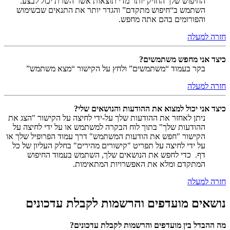
החיפוש שלך החזיק יותר מדי תוצאות אשר השרת יכול לבצע.
השתמש ב“חיפוש מתקדם” והגדר יותר את התנאים שבשימוש
והפורומים בהם אתה מחפש.
חזרה למעלה
כיצד אני מחפש משתמשים?
בקר בעמוד “משתמשים” ולחץ על הקישור “מצא משתמש”
חזרה למעלה
כיצד אני יכול למצוא את ההודעות והנושאים שלי?
ניתן לאחזר את ההודעות שלך על-ידי לחיצה על הקישור "הצג את
ההודעות שלך" בתוך לוח הבקרה למשתמש או על ידי לחיצה על
הקישור "חפש את הודעות המשתמש" דרך עמוד הפרופיל שלך או
על ידי לחיצה על תפריט "קישורים מהירים" בחלק העליון של כל
דף. כדי לחפש את הנושאים שלך, השתמש בעמוד החיפוש
המתקדם ומלא את האפשרויות המתאימות.
חזרה למעלה
נושאים מועדפים והרשמות לקבלת עדכונים
מה ההבדל בין מועדפים והרשמות לקבלת עדכונים?