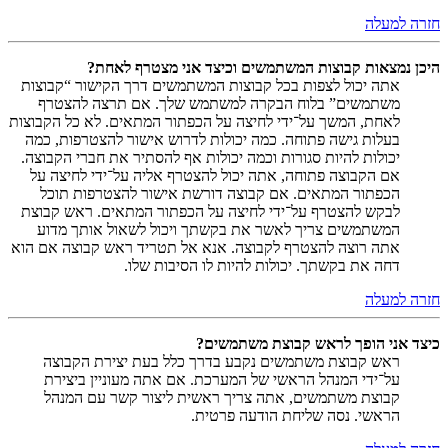
חזרה למעלה
היכן נמצאות קבוצות המשתמשים וכיצד אני מצטרף לאחת?
אתה יכול לצפות בכל קבוצות המשתמשים דרך הקישור “קבוצות
משתמשים” בלוח הבקרה למשתמש שלך. אם תרצה להצטרף
לאחת, המשך על־ידי לחיצה על הכפתור המתאים. לא כל הקבוצות
בעלות גישה פתוחה. כמה יכולות לדרוש אישור להצטרפות, כמה
יכולות להיות סגורות וכמה יכולות אף להסתיר את חברי הקבוצה.
אם הקבוצה פתוחה, אתה יכול להצטרף אליה על־ידי לחיצה על
הכפתור המתאים. אם קבוצה דורשת אישור להצטרפות תוכל
לבקש להצטרף על־ידי לחיצה על הכפתור המתאים. ראש קבוצת
המשתמשים צריך לאשר את בקשתך ויכול לשאול אותך מדוע
אתה רוצה להצטרף לקבוצה. אנא אל תטריד ראש קבוצה אם הוא
דחה את בקשתך. יכולות להיות לו הסיבות שלו.
חזרה למעלה
כיצד אני הופך לראש קבוצת משתמשים?
ראש קבוצת משתמשים נקבע בדרך כלל בעת יצירת הקבוצה
על־ידי המנהל הראשי של המערכת. אם אתה מעוניין ביצירת
קבוצת משתמשים, אתה צריך ראשית ליצור קשר עם המנהל
הראשי. נסה שליחת הודעה פרטית.