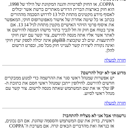
COPPA, או החוק לפרטיות והגנה המקוונת של הילד של 1998,
הוא חוק בארצות הברית הדורש מאתרים ברשת אשר יכולים
לאסוף מידע מקטינים מתחת לגיל 13 לדרוש הסכמה מההורים
בכתב או כל שיטה אחרת של אישור מאפוטרופוס חוקי, המאפשר
את איסוף פרטי הזיהוי האישיים מקטין מתחת לגיל 14 13. אם
אינך בטוח אם חוק זה חל לגביך בתור מישהו המנסה להירשם או
לאתר אשר אליו אתה מנסה להירשם, צור קשר עם יועץ חוקי
להתיעצות. שים לב שקבוצת phpBB אינה יכולה לספק יעוץ חוקי
ואינה נקודה ליצירת קשר לענייני חוק מכל סוג, ובפרט הרשום
להלן.
חזרה למעלה
מדוע אני לא יכול להרשם?
יש אפשרות שמנהל ראשי סגר את ההרשמה כדי למנוע ממבקרים
חדשים להירשם. לחילופין ייתכן שמנהל ראשי חסם את כתובת ה-
IP שלך או את שם המשתמש שאתה מנסה לרשום. צור קשר עם
מנהל ראשי לסיוע.
חזרה למעלה
נרשמתי אבל אני לא מצליח להתחבר!
ראשית, בדוק את שם המשתמש והססמה שהזנת. אם הם נכונים,
אז כנראה ואת מהדברים הבאים קרה. אם מערכת ה־COPPA