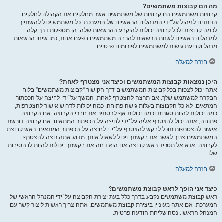
מה הם קבוצות משתמשים?
קבוצות משתמשים הם קבוצות של משתמשים אשר מחלקים את הקהילה לחלקים
הניתנים לניהול על־ידי המנהלים הראשיים של המערכת. כל משתמש יכול להשתייך
לכמה קבוצות ולכל קבוצה יכולות להיקבע ההרשאות שלה. הן מספקות דרך קלה
למנהלים ראשיים לשנות הרשאות להרבה משתמשים בפעם אחת, כמו שינוי הרשאות
מנהל וקביעת גישות למשתמשים לפורומים פרטיים.
חזרה למעלה
היכן נמצאות קבוצות המשתמשים וכיצד אני מצטרף לאחת?
אתה יכול לצפות בכל קבוצות המשתמשים דרך הקישור “קבוצות משתמשים” בלוח
הבקרה למשתמש שלך. אם תרצה להצטרף לאחת, המשך על־ידי לחיצה על הכפתור
המתאים. לא כל הקבוצות בעלות גישה פתוחה. כמה יכולות לדרוש אישור להצטרפות,
כמה יכולות להיות סגורות וכמה יכולות אף להסתיר את חברי הקבוצה. אם הקבוצה
פתוחה, אתה יכול להצטרף אליה על־ידי לחיצה על הכפתור המתאים. אם קבוצה דורשת
אישור להצטרפות תוכל לבקש להצטרף על־ידי לחיצה על הכפתור המתאים. ראש קבוצת
המשתמשים צריך לאשר את בקשתך ויכול לשאול אותך מדוע אתה רוצה להצטרף
לקבוצה. אנא אל תטריד ראש קבוצה אם הוא דחה את בקשתך. יכולות להיות לו הסיבות
שלו.
חזרה למעלה
כיצד אני הופך לראש קבוצת משתמשים?
ראש קבוצת משתמשים נקבע בדרך כלל בעת יצירת הקבוצה על־ידי המנהל הראשי של
המערכת. אם אתה מעוניין ביצירת קבוצת משתמשים, אתה צריך ראשית ליצור קשר עם
המנהל הראשי. נסה שליחת הודעה פרטית.