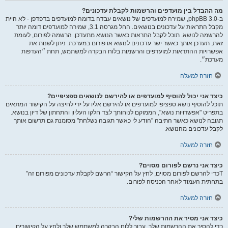
מה ההבדל בין מועדפים והרשמות לקבלת עדכונים?
ב-phpBB 3.0, שמירה למועדפים של נושאים עבדה בדומה למועדפים בדפדפן - לא היית
מקבל התראות על עדכונים בנושאים. החל מגרסה 3.1, שמירה למועדפים דומה יותר
להרשמה לנושא. תוכל לקבל התראות כאשר הנושא מתעדכן. הרשמה לפורום, לעומת
זאת, תעדכן אותך כאשר ישר עדכונים לנושא או פורום במערכת. ניתן לשנות את
אפשרויות ההתראות למועדפים והרשמות בלוח הבקרה למשתמש, תחת ״העדפות
מערכת״.
חזרה למעלה
כיצד אני יכול להוסיף למועדפים או להירשם לנושאים ספציפיים?
תוכל להוסיף נושא ספציפי למועדפים או להירשם אליו על ידי לחיצה על הקישור המתאים
בתפריט "אפשרויות נושא", הממוקם לנוחותך לצד חלקו העליון והתחתון של דיון בנושא.
תגובה לנושא כאשר התיבה "הודע לי כאשר תגובה נשלחת" מסומנת גם תרשום אותך
לקבל עדכונים מהנושא.
חזרה למעלה
כיצד אני נרשם לפורום מסוים?
Tכדי להרשם לפורום מסוים, לחץ על הקישור “הרשם לקבלת עדכונים מפורום זה”
בתחתית העמוד לאחר הכניסה לפורום.
חזרה למעלה
כיצד אני מסיר את ההרשמות שלי?
כדי להסיר את ההרשמות שלך, עבור ללוח הבקרה למשתמש שלך ולחץ על הקישורים