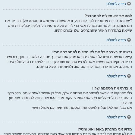
חזרה למעלה
למה אני לא מצליח להתחבר?
Tיש כמה סיבות אפשריות לכך. קודם כל, ודא ששם המשתמש והססמה שלך נכונים. אם
הם נכונים, צור קשר עם מנהל ראשי כדי לוודא שלא נחסמת. לחילופין, יכול להיות שיש
שגיאה בהגדרות האתר שהמנהלים שלו יצטרכו לתקן.
חזרה למעלה
נרשמתי בעבר אבל אני לא מצליח להתחבר יותר?!
קיימת אפשרות שמנהל ראשי כיבה או מחק את חשבונך מסיבה כלשהי. בנוסף, פורומים
רבים מוחקים משתמשים אשר לא פירסמו הודעות זמן רב כדי לצמצם בגודל של בסיס
הנתונים. אם זה קרה, נסה להירשם שוב ולהיות יותר פעיל בדיונים.
חזרה למעלה
איבדתי את הססמה שלי!
בלי פאניקה! אי אפשר לשחזר את הססמה שלך, אבל כן אפשר לאפס אותה. בקר בדף
ההתחברות ולחץ על
שכחתי את ססמתי
. עקוב אחר ההוראות ותוכל להתחבר שוב תוך
זמן קצר.
אם בכל זאת לא תצליח לאפס את הססמה, צור קשר עם מנהל ראשי
חזרה למעלה
מדוע אני מתנתק באופן אוטומטי?
אם לא תסמן את לבדוק את תיבת הסימון
זכור אותי
בעת הכניסה, המערכת תשאיר אותך