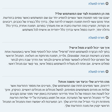
חזרה למעלה
מה הן התמונות לצד שם המשתמש שלי?
ישנם שני סוגי תמונות אשר עשויים להופיע יחד עם שם המשתמש כאשר צופים בהודעות.
אחד מהם עשוי להיות תמונה הקשורה לדרגה שלך, בדרך כלל בצורה של כוכבים, ריבועים
או נקודות, המציין כמה הודעות כתבת או את מעמדך בפורום. תמונה אחרת, בדרך כלל
גדולה יותר, ידועה כסמל אישי ובדרך כלל ייחודית או אישית לכל משתמש.
חזרה למעלה
איך אני יכול להציג סמל אישי?
בתוך לוח הבקרה למשתמש תחת "פרופיל" אתה יכול להוסיף סמל אישי באמצעות אחת
מארבע השיטות הבאות: Gravatar, גלריה, תמונה מרוחקת או העלאה. המנהל הראשי
של הפורום יכול להחליט לאפשר סמלים אישיים ולבחור את הדרך שבה ניתן לבחור
סמלים אישיים. אם אתה לא מצליח להשתמש בסמל אישי, צור קשר עם מנהל ראשי.
חזרה למעלה
מהו הדירוג שלי וכיצד אני משנה אותו?
דירוגים, אשר מופיעים תחת שם המשתמש שלך, מציינים את מספר ההודעות אשר
שלחת או מזהים משתמשים מסוימים, למשל מנהלים או מנהלים ראשיים. כעיקרון, אינך
יכול לשנות את הנוסח של כל אחד מדירוגי המערכת באופן ישיר מפני שהם נקבעים
על־ידי המנהל הראשי של המערכת. אנא אל תפגע במערכת על־ידי שליחת הודעות
מיותרות רק כדי הגדיל את הדירוג שלך. רוב המערכות לא יאפשרו זאת והמנהל או המנהל
הראשי יקטין את מונה ההודעות שלך.