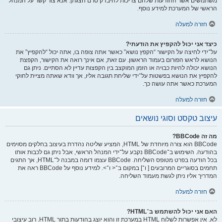
משתמשים אשר ההודעות שלהם צריכות להיבדק טרם הצגתן. אנא צור קשר על המנהל
הראשי של המערכת למידע נוסף.
חזרה למעלה
כיצד אני יכול להקפיץ את הודעתי?
על־ידי לחיצה על הקישור “הקפץ נושא” כאשר אתה צופה בו, אתה יכול “להקפיץ” את
הנושא לראש הפורום בעמוד הראשון. עם זאת, אם אינך רואה את הקישור, הקפצת
הנושא יכולה להיות כבויה או הזמן המוקצב בין הקפצות עדיין לא הסתיים. ניתן גם
להקפיץ את הנושא בפשטות על־ידי שליחת תגובה אליו, אך וודא שאתה מציית לחוקי
המערכת כאשר אתה עושה כך.
חזרה למעלה
עיצוב טקסט וסוגי נושאים
מה זה BBCode?
BBCode הוא צורה מיוחדת של HTML, המציע שליטה נהדרת בעיצוב בחלקים מסוימים
בהודעה. השימוש ב־BBCode נקבע על־ידי המנהל הראשי, אבל ניתן גם לכבות אותו
בכל הודעה בפרט מטופס השליחה. BBCode עצמו דומה במבנה ל־HTML, אך התגים
תחמים בסוגריים המרובעים [ ו־] במקום ב־< ו־>. למידע נוסף על BBCode ראה את
המדריך אליו ניתן לגשת מעמוד השליחה.
חזרה למעלה
האם אני יכול להשתמש ב־HTML?
לא. אין אפשרות לשלוח HTML במערכת זו והוא יוצג בהודעות בתור HTML. רוב עיצובי