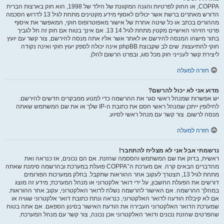
COPPA, או החוק לפרטיות והגנה המקוונת של הילד של 1998, הוא חוק בארצות הברית
הדורש מאתרים ברשת אשר יכולים לאסוף מידע מקטינים מתחת לגיל 13 לדרוש הסכמה
מההורים בכתב או כל שיטה אחרת של אישור מאפוטרופוס חוקי, המאפשר את איסוף
פרטי הזיהוי האישיים מקטין מתחת לגיל 14 13. אם אינך בטוח אם חוק זה חל לגביך
בתור מישהו המנסה להירשם או לאתר אשר אליו אתה מנסה להירשם, צור קשר עם יועץ
חוקי להתיעצות. שים לב שקבוצת phpBB אינה יכולה לספק יעוץ חוקי ואינה נקודה
ליצירת קשר לענייני חוק מכל סוג, ובפרט הרשום להלן.
חזרה למעלה
מדוע אני לא יכול להרשם?
יש אפשרות שמנהל ראשי סגר את ההרשמה כדי למנוע ממבקרים חדשים להירשם.
לחילופין ייתכן שמנהל ראשי חסם את כתובת ה-IP שלך או את שם המשתמש שאתה
מנסה לרשום. צור קשר עם מנהל ראשי לסיוע.
חזרה למעלה
נרשמתי אבל אני לא מצליח להתחבר!
ראשית, בדוק את שם המשתמש והססמה שהזנת. אם הם נכונים, אז כנראה ואת
מהדברים הבאים קרה. אם מערכת ה־COPPA פועלת במערכת ובהרשמה סימנת שאתה
מתחת לגיל 13, תצטרך לעקוב אחר ההוראות שתקבל. בחלק ממערכות הפורומים
דורשים את הפעלת החשבון, על ידי דואר אלקטרוני או מנהל המערכת; מידע זה מוצג
במהלך ההרשמה. אם האישור להרשמה נשלח לדואר האלקטרוני, עקוב אחר ההוראות.
אם לא קיבלת הודעה לדואר האלקטרוני, כנראה ונתת כתובת דואר אלקטרוני שגויה או
שמערכת הדואר האלקטרוני העבירה את הודעת האישור בסינון הספאם. אם אתה בטוח
שהפרטים שהזנת נכונים ודואר האלקטרוני אכן נכונה, צור קשר עם מנהל המערכת.