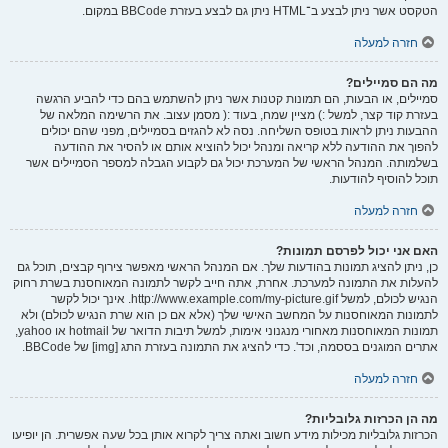
הטקסט אשר ניתן לבצע ב־HTML ניתן גם לבצע בעזרת BBCode במקום.
חזרה למעלה
מה הם סמיילים?
סמיילים, או הבעות, הם תמונות קטנות אשר ניתן להשתמש בהם כדי להביע הרגשה
בעזרת קוד קצר, למשל :) מציין שמח, בעוד :( מסמן עצוב. את הרשימה המלאה של
ההבעות ניתן לראות בטופס השליחה. נסה לא להגזים בסמיילים, מפני שהם יכולים
להפוך את ההודעה ללא קריאה ומנהל יכול להוציא אותם או להסיר את ההודעה
בשלמותה. המנהל הראשי של המערכת יכול גם לקבוע הגבלה למספר הסמיילים אשר
תוכל להוסיף להודעות.
חזרה למעלה
האם אני יכול לפרסם תמונות?
כן, ניתן להציג תמונות בהודעות שלך. אם המנהל הראשי מאפשר צירוף קבצים, תוכל גם
להעלות את התמונה למערכת. אחרת, אתה חייב לקשר לתמונה המאוחסנת בשרת רחוק
הנגיש לכולם, למשל http://www.example.com/my-picture.gif. אינך יכול לקשר
לתמונות המאוחסנות על המחשב האישי שלך (אלא אם כן הוא שרת הנגיש לכולם) ולא
תמונות המאוחסנות מאחורי מנגנוני אימות, למשל תיבות הדואר של hotmail או yahoo,
אתרים המוגנים בססמה, וכד'. כדי להציג את התמונה בעזרת התג [img] של BBCode.
חזרה למעלה
מה הן הכרזות גלובליות?
הכרזות גלובליות מכילות מידע חשוב ואתה צריך לקרוא אותן בכל שעה אפשרית. הן יופיעו