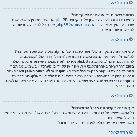
חזרה למעלה
מדוע אפשרות כזו או אחרת לא קיימת?
המערכת נכתבה וקיבלה רישיון על ידי קבוצת phpBB. אם אתה מאמין שיש אפשרות
שצריך להוסיף אנא בקר ב
מרכז ההצעות של phpBB
, שם תוכל להצביע להצעות או
להציע הצעות חדשות
חזרה למעלה
למי אני פונה במקרים של חשד לעברה על החוק/ניצול לרעה של המערכת?
לכל מנהל ראשי אשר נמצא בקבוצה הנקראת “הצוות”. הדף יכול לשמש גם עזר
להערותיכם. שים לב שלקבוצת phpBB
אין לחלוטין סמכות שיפוטית
ואינה יכולה
בשום דרך לשאת באחריות לגבי איך, איפה או על־ידי מי מערכת זו בשימוש. אל תצור
קשר עם קבוצת phpBB בהקשר לכל חומר לא חוקי אשר
לא קשור באופן ישיר
לאתר
phpBB.co.il או המערכת phpBB עצמה בפרט. אם תשלח דואר אלקטרוני לקבוצת
phpBB
לגבי כל שימוש בצד שלישי
של מערכת זו, צפה לתשובה מצומצמת או לשום
תשובה בכלל.
חזרה למעלה
איך אני יוצר קשר עם מנהל הפורומים?
כל המשתמשים של הפורומים יכולים להשתמש בטופס “יצירת קשר”, אם מנהל הפורומים
הפעיל אפשרות זו.
משתמשים רשומים יכולים לצפות גם בעמוד “הצוות”.
חזרה למעלה