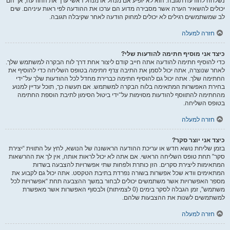
נשלחה להודעה תגובה. הוא לא יופיע אם מנהל או מנהל ראשי ערך את ההודעה, אך הם
יכולים להשאיר הערה אשר מסבירה מדוע הם ערכו את ההודעה לפי ראות עיניהם. שים
לב שמשתמשים רגילים לא יכולים למחוק הודעה לאחר שקיבלה תגובה.
חזרה למעלה
כיצד אני מוסיף חתימה להודעות שלי?
כדי להוסיף חתימה להודעה אתה חייב קודם ליצור אחת דרך לוח הבקרה למשתמש שלך.
לאחר שנוצרה, אתה יכול לסמן את התיבה
צרף חתימה
בטופס השליחה כדי להוסיף את
החתימה שלך. אתה יכול גם להוסיף חתימה כברירת מחדל לכל ההודעות שלך על־ידי
בחירת האפשרות המתאימה בלוח הבקרה למשתמש. אם תעשה כך, תוכל עדיין למנוע
מהחתימה להתווסף להודעות מסוימות על־ידי ביטול הסימון לתיבת הוספת החתימה
בטופס השליחה.
חזרה למעלה
כיצד אני יוצר סקר?
בזמן שליחת נושא חדש או עריכת ההודעה הראשונה של הנושא, לחץ על התווית “יצירת
סקר” תחת טופס השליחה הראשי. אם אתה לא יכול לראות אותה, אין לך את ההרשאות
המתאימות ליצירת סקרים. הזן כותרת ולפחות שתי אפשרויות להצבעה בשדות
המתאימים וודא שכל אפשרות בשורה נפרדת בתיבת הטקסט. אתה יכול גם לקבוע את
מספר האפשרויות אשר משתמשים יכולים לבחור במשך ההצבעה תחת “אפשרויות לכל
משתמש”, זמן הגבלה לסקר בימים (0 לצמיתות) ולבסוף האפשרות אשר מאפשרת
למשתמשים לשנות את ההצבעות שלהם.
חזרה למעלה