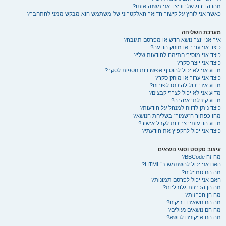
מהו הדירוג שלי וכיצד אני משנה אותו?
כאשר אני לוחץ על קישור הדואר האלקטרוני של משתמש הוא מבקש ממני להתחבר?
מערכת השליחה
איך אני יוצר נושא חדש או מפרסם תגובה?
כיצד אני עורך או מוחק הודעה?
כיצד אני מוסיף חתימה להודעות שלי?
כיצד אני יוצר סקר?
מדוע אני לא יכול להוסיף אפשרויות נוספות לסקר?
כיצד אני ערוך או מוחק סקר?
מדוע איני יכול להיכנס לפורום?
מדוע אני לא יכול לצרף קבצים?
מדוע קיבלתי אזהרה?
כיצד ניתן לדווח למנהל על הודעות?
מהו כפתור ה“שמור” בשליחת הנושא?
מדוע הודעותיי צריכות לקבל אישור?
כיצד אני יכול להקפיץ את הודעתי?
עיצוב טקסט וסוגי נושאים
מה זה BBCode?
האם אני יכול להשתמש ב־HTML?
מה הם סמיילים?
האם אני יכול לפרסם תמונות?
מה הן הכרזות גלובליות?
מה הן הכרזות?
מה הם נושאים דביקים?
מה הם נושאים נעולים?
מה הם אייקונים לנושא?