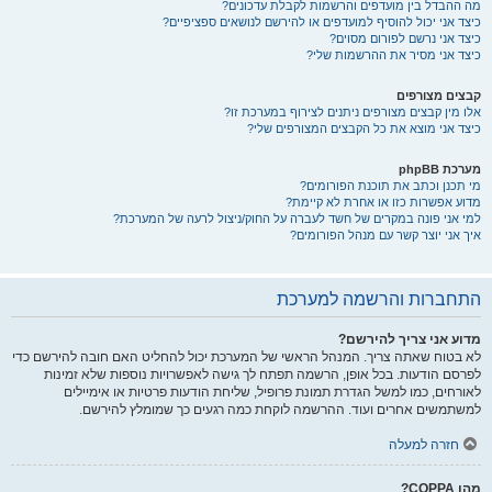
מה ההבדל בין מועדפים והרשמות לקבלת עדכונים?
כיצד אני יכול להוסיף למועדפים או להירשם לנושאים ספציפיים?
כיצד אני נרשם לפורום מסוים?
כיצד אני מסיר את ההרשמות שלי?
קבצים מצורפים
אלו מין קבצים מצורפים ניתנים לצירוף במערכת זו?
כיצד אני מוצא את כל הקבצים המצורפים שלי?
מערכת phpBB
מי תכנן וכתב את תוכנת הפורומים?
מדוע אפשרות כזו או אחרת לא קיימת?
למי אני פונה במקרים של חשד לעברה על החוק/ניצול לרעה של המערכת?
איך אני יוצר קשר עם מנהל הפורומים?
התחברות והרשמה למערכת
מדוע אני צריך להירשם?
לא בטוח שאתה צריך. המנהל הראשי של המערכת יכול להחליט האם חובה להירשם כדי
לפרסם הודעות. בכל אופן, הרשמה תפתח לך גישה לאפשרויות נוספות שלא זמינות
לאורחים, כמו למשל הגדרת תמונת פרופיל, שליחת הודעות פרטיות או אימיילים
למשתמשים אחרים ועוד. ההרשמה לוקחת כמה רגעים כך שמומלץ להירשם.
חזרה למעלה
מהו COPPA?