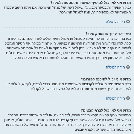
מדוע אני לא יכול להוסיף אפשרויות נוספות לסקר?
גבול האפשרויות בסקר נקבע ע"י שיקול דעתו של מנהל המערכת. אם אתה חושב שכמות
האפשרויות לא מספיקה לך, פנה למנהל המערכת.
חזרה למעלה
כיצד אני ערוך או מוחק סקר?
כמו בהודעות, רק השולח המקורי, מנהל או מנהל ראשי יכולים לערוך סקרים. כדי לערוך
סקר, לחץ כדי לערוך את ההודעה הראשונה בנושא. היא תמיד מכילה את הסקר הנקבע
לנושא. אם אף אחד לא הצביע, ניתן למחוק את הסקר או לשנות כל אחת מהאפשרויות
שלו. עם זאת, אם משתמשים כבר הצביעו בסקר, רק מנהלים או מנהלים ראשיים יכולים
לערוך או למחוק אותו. כך נמנע מאפשרויות הסקר להשתנות באמצע תקופת הסקר.
חזרה למעלה
מדוע איני יכול להיכנס לפורום?
חלק מהפורומים מוגבלים לקבוצות משתמשים מסוימות. בכדי לצפות, לקרוא, לשלוח או
לערוך אתה צריך גישות מסוימות, פנה למנהל המערכת בשביל לקבלם.
חזרה למעלה
מדוע אני לא יכול לצרף קבצים?
הרשאות צירוף קבצים נקבעות בכל פורום, לכל קבוצה, או לכל משתמש בפרט. המנהל
הראשי של המערכת יכול לא לאפשר צירוף קבצים לפורום המסוים בו אתה שולח, או יתכן
שרק קבוצות מסוימות יכולות לצרף קבצים. צור קשר עם המנהל הראשי של המערכת אם
אינך בטוח מדוע אינך יכול לצרף קבצים.