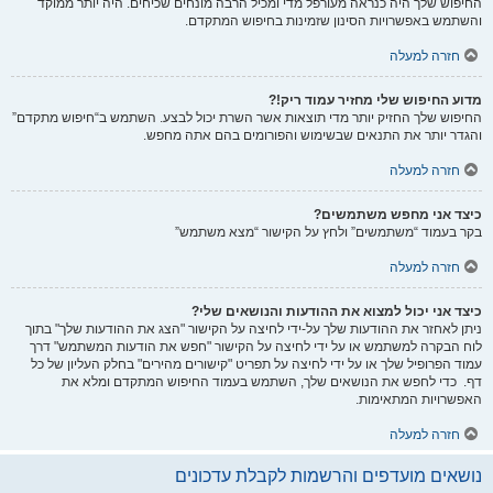
החיפוש שלך היה כנראה מעורפל מדי ומכיל הרבה מונחים שכיחים. היה יותר ממוקד
והשתמש באפשרויות הסינון שזמינות בחיפוש המתקדם.
חזרה למעלה
מדוע החיפוש שלי מחזיר עמוד ריק!?
החיפוש שלך החזיק יותר מדי תוצאות אשר השרת יכול לבצע. השתמש ב“חיפוש מתקדם”
והגדר יותר את התנאים שבשימוש והפורומים בהם אתה מחפש.
חזרה למעלה
כיצד אני מחפש משתמשים?
בקר בעמוד “משתמשים” ולחץ על הקישור “מצא משתמש”
חזרה למעלה
כיצד אני יכול למצוא את ההודעות והנושאים שלי?
ניתן לאחזר את ההודעות שלך על-ידי לחיצה על הקישור "הצג את ההודעות שלך" בתוך
לוח הבקרה למשתמש או על ידי לחיצה על הקישור "חפש את הודעות המשתמש" דרך
עמוד הפרופיל שלך או על ידי לחיצה על תפריט "קישורים מהירים" בחלק העליון של כל
דף. כדי לחפש את הנושאים שלך, השתמש בעמוד החיפוש המתקדם ומלא את
האפשרויות המתאימות.
חזרה למעלה
נושאים מועדפים והרשמות לקבלת עדכונים