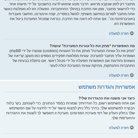
מחובר רק לזמן שנקבע מראש. הדבר מונע שימוש לרעה בחשבונך על ידי מישהו אחר.
כדי להישאר מחובר, סמן את התיבה במהלך ההתחברות. הפעולה הזו לא מומלצת כאשר
אתה מחובר לפורום במחשב משותף, למשל בספריה, קפה אינטרנט, מחשבי מעבדות
באוניברסיטה וכו׳. אם אתה לא רואה את התיבה, כנראה שמנהל המערכת ביטל את
האפשרות הזו.
חזרה למעלה
מה האפשרות “מחק את כל עוגיות המערכת” עושה?
"מחק את כל עוגיות המערכת" מוחק את כל העוגיות (cookies) שנוצרו על ידי phpBB
ושומרות עליך מחובר למערכת. עוגיות ממלאות תפקידים נוספים כמו מעקב קריאה של
נושאים והודעות אם האפשרות הופעלה על ידי מנהל ראשי. אם נתקלת בבעיות של
התחברות והתנתקות, מחיקת עוגיות המערכת יכולה לעזור.
חזרה למעלה
אפשרויות והגדרות משתמש
כיצד אני משנה את ההגדרות שלי?
אם אתה משתמש רשום, כל הגדרותיך שמורות במסד הנתונים. כדי לשנותם, בקר בלוח
הבקרה למשתמש שלך; בדרך כלל ניתן למצוא קישור על ידי לחיצה על שם המשתמש
שלך בחלק העליון של דפי מערכת הפורומים. מערכת זו תאפשר לך לשנות את ההגדרות
וההעדפות שלך.
חזרה למעלה