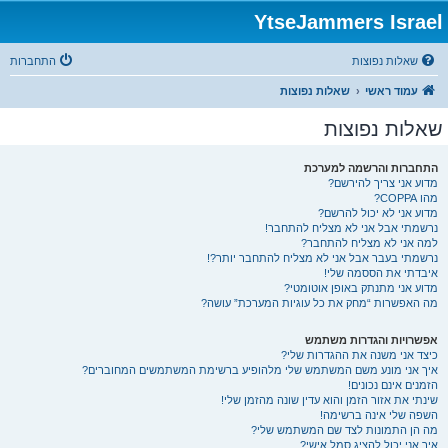
YtseJammers Israel
שאלות נפוצות
התחברות
עמוד ראשי
שאלות נפוצות
שאלות נפוצות
התחברות והרשמה למערכת
מדוע אני צריך להירשם?
מהו COPPA?
מדוע אני לא יכול להרשם?
נרשמתי אבל אני לא מצליח להתחבר!
למה אני לא מצליח להתחבר?
נרשמתי בעבר אבל אני לא מצליח להתחבר יותר?!
איבדתי את הססמה שלי!
מדוע אני מתנתק באופן אוטומטי?
מה האפשרות “מחק את כל עוגיות המערכת” עושה?
אפשרויות והגדרות משתמש
כיצד אני משנה את ההגדרות שלי?
איך אני מונע משם המשתמש שלי מלהופיע ברשימת המשתמשים המחוברים?
הזמנים אינם נכונים!
שינתי את אזור הזמן והוא עדין שונה מהזמן שלי!
השפה שלי אינה ברשימה!
מה הן התמונות לצד שם המשתמש שלי?
איך אני יכול להציג סמל אישי?