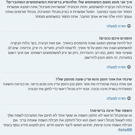
איך אני מונע משם המשתמש שלי מלהופיע ברשימת המשתמשים המחוברים?
בעזרת לוח הבקרה למשתמש, תחת הכותרת “אפשרויות מערכת”,אתה תמצא אפשרות
הסתר את מצבי כמחובר
. הפעל אפשרות זו
כן
ורק מנהלי המערכת, מנהלי פורומים ואתה
עצמך תהיו אלה שיראו אותך מחובר. אתה תספר כמשתמש מוסתר.
חזרה למעלה
הזמנים אינם נכונים!
יכול להיות שהזמן המוצג שונה מהזמנים באזורך. אם זאת הבעיה, בקר בלוח הבקרה
למשתמש ושנה את הזמן על פי אזורך, לדוגמה לונדון, פאריס, ניו יורק, וכדומה. שים לב
ששינוי אזור הזמן, כמו רוב ההגדרות, ניתן אך ורק למשתמשים רשומים. אם אינך רשום
במערכת, זה הזמן הנכון להירשם.
חזרה למעלה
שינתי את אזור הזמן והוא עדין שונה מהזמן שלי!
אם אתה בטוח שהגדרת את אזור הזמן נכון והזמן עדין אינו מכוון כראוי, אז כנראה והשעה
המוגדרת בשרת אינה נכונה. אנא יידע מנהל ראשי כדי לתקן את הבעיה
חזרה למעלה
השפה שלי אינה ברשימה!
או שהמנהל הראשי לא התקין השפה או שאף אחד לא תרגם את המערכת לשפה שלך.
נסה לשאול מנהל ראשי האם הוא יכול להתקין את חבילת השפה שאתה צריך. אם
חבילת השפה אינה קיימת, תרגיש חופשי ליצור תרגום חדש. ניתן למצוא מידע נוסף באתר
®.
phpBB