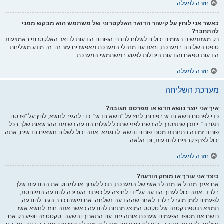
חזרה למעלה
כאשר אני לוחץ על קישור הדואר האלקטרוני של משתמש הוא מבקש ממני
להתחבר?
רק משתמשים רשומים יכולים לשלוח לחברי הפורום הודעות לדואר האלקטרוני באמצעות
טופס השליחה במערכת, וזאת עם מנהלי המערכת מאפשרים עזר זה. זה מונע משליחת
הודעות ספאם והודעות היכולות לפגוע במשתמשי המערכת.
חזרה למעלה
מערכת השליחה
איך אני יוצר נושא חדש או מפרסם תגובה?
כדי לפרסם נושא חדש בפורום, לחץ על "נושא חדש". כדי להגיב לנושא, לחץ על "פרסם
תגובה". ייתכן שתצטרך להירשם לפני שתוכל לשלוח הודעה.רשימת ההרשאות שלך בכל
פורום זמינה בתחתית מסכי פורום ונושא. לדוגמא: אתה יכול לשלוח נושאים חדשים, אתה
יכול לצרף קבצים להודעות, וכן הלאה.
חזרה למעלה
כיצד אני עורך או מוחק הודעה?
אם אינך מנהל או מנהל ראשי של המערכת, תוכל לערוך או למחוק את ההודעות שלך
בלבד. אתה יכול לערוך הודעה על־ידי לחיצה על כפתור העריכה להודעה המיוחסת,
לפעמים לזמן מוגבל בלבד לאחר שההודעה נשלחה. אם מישהו כבר הגיב להודעה,
תמצא תוספת קטנה של טקסט המוצג מתחת להודעה כאשר אתה חוזר לנושא אשר
רושם את מספר הפעמים שערכת אותה יחד עם התאריך והשעה. טקסט זה יופיע רק אם