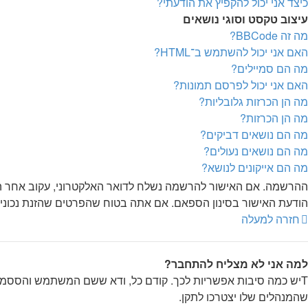
כיצד אני יכול להקפיץ את הודעתי?
עיצוב טקסט וסוגי נושאים
מה זה BBCode?
האם אני יכול להשתמש ב־HTML?
מה הם סמיילים?
האם אני יכול לפרסם תמונות?
מה הן הכרזות גלובליות?
מה הן הכרזות?
מה הם נושאים דביקים?
מה הם נושאים נעולים?
מה הם אייקונים לנושא?
ההרשמה. אם האישור להרשמה נשלח לדואר האלקטרוני, עקוב אחר ההו
הודעת האישור בסינון הספאם. אם אתה בטוח שהפרטים שהזנת נכונים 
חזרה למעלה
למה אני לא מצליח להתחבר?
Tיש כמה סיבות אפשריות לכך. קודם כל, ודא ששם המשתמש והססמה ש
שהמנהלים שלו יצטרכו לתקן.