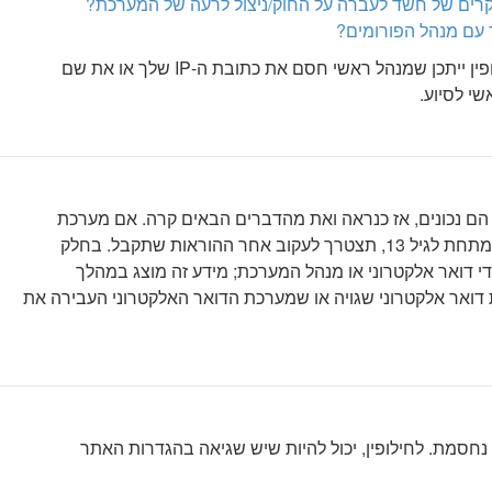
קרים של חשד לעברה על החוק/ניצול לרעה של המערכת?
ר עם מנהל הפורומים?
ההרשמה כדי למנוע ממבקרים חדשים להירשם. לחילופין ייתכן שמנהל ראשי חסם את כתובת ה-IP שלך או את שם
י לסיוע.
 נכונים, אז כנראה ואת מהדברים הבאים קרה. אם מערכת
ה־COPPA פועלת במערכת ובהרשמה סימנת שאתה מתחת לגיל 13, תצטרך לעקוב אחר ההוראות שתקבל. בחלק
י דואר אלקטרוני או מנהל המערכת; מידע זה מוצג במהלך
דואר אלקטרוני שגויה או שמערכת הדואר האלקטרוני העבירה את
נחסמת. לחילופין, יכול להיות שיש שגיאה בהגדרות האתר