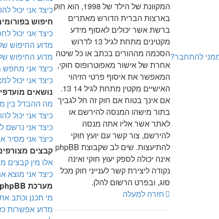
המקוונת של הילד של 1998, הוא חוק
כיצד אני יכול ל
בארצות הברית הדורש מאתרים
חיפוש בפורומים
ברשת אשר יכולים לאסוף מידע
כיצד אני יכול לח
מקטינים מתחת לגיל 13 לדרוש
מדוע החיפוש שלי
הסכמה מההורים בכתב או כל שיטה
ממני להתחבר?
מדוע החיפוש שלי
אחרת של אישור מאפוטרופוס חוקי,
כיצד אני מחפש
המאפשר את איסוף פרטי הזיהוי
כיצד אני יכול למ
האישיים מקטין מתחת לגיל 14 13.
נושאים מועדפי
אם אינך בטוח אם חוק זה חל לגביך
מה ההבדל בין מ
בתור מישהו המנסה להירשם או
כיצד אני יכול ל
לאתר אשר אליו אתה מנסה
כיצד אני נרשם ל
להירשם, צור קשר עם יועץ חוקי
כיצד אני מסיר 
להתיעצות. שים לב שקבוצת phpBB
קבצים מצורפים
אינה יכולה לספק יעוץ חוקי ואינה
אלו מין קבצים מ
נקודה ליצירת קשר לענייני חוק מכל
כיצד אני מוצא א
סוג, ובפרט הרשום להלן.
מערכת phpBB
חזרה למעלה
מי תכנן וכתב את
מדוע אפשרות כזו