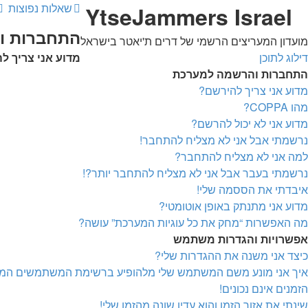
שאלות נפוצות
YtseJammers Israel
התחברות ו
מועדון המעריצים הרשמי של דרים ת'יאטר בישראל
דילוג לתוכן
מדוע אני צריך ל
התחברות והרשמה למערכת
מדוע אני צריך להירשם?
מהו COPPA?
מדוע אני לא יכול להרשם?
נרשמתי אבל אני לא מצליח להתחבר!
למה אני לא מצליח להתחבר?
נרשמתי בעבר אבל אני לא מצליח להתחבר יותר?!
איבדתי את הססמה שלי!
מדוע אני מתנתק באופן אוטומטי?
מה האפשרות “מחק את כל עוגיות המערכת” עושה?
אפשרויות והגדרות משתמש
כיצד אני משנה את ההגדרות שלי?
איך אני מונע משם המשתמש שלי מלהופיע ברשימת המשתמשים המ
הזמנים אינם נכונים!
שינתי את אזור הזמן והוא עדין שונה מהזמן שלי!