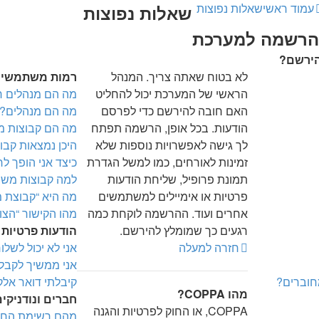
עמוד ראשי
שאלות נפוצות
שאלות נפוצות
הרשמה למערכת
הירשם?
לא בטוח שאתה צריך. המנהל
רמות משתמשים 
הראשי של המערכת יכול להחליט
מה הם מנהלים ר
האם חובה להירשם כדי לפרסם
מה הם מנהלים?
הודעות. בכל אופן, הרשמה תפתח
מה הם קבוצות 
לך גישה לאפשרויות נוספות שלא
היכן נמצאות קב
זמינות לאורחים, כמו למשל הגדרת
כיצד אני הופך 
תמונת פרופיל, שליחת הודעות
למה קבוצות משת
פרטיות או אימיילים למשתמשים
מה היא “קבוצת 
אחרים ועוד. ההרשמה לוקחת כמה
מהו הקישור “הצו
רגעים כך שמומלץ להירשם.
הודעות פרטיות
חזרה למעלה
אני לא יכול לשלו
אני ממשיך לקבל 
חוברים?
קיבלתי דואר אלק
מהו COPPA?
חברים ונודניקי
COPPA, או החוק לפרטיות והגנה
מהם רשימת החבר