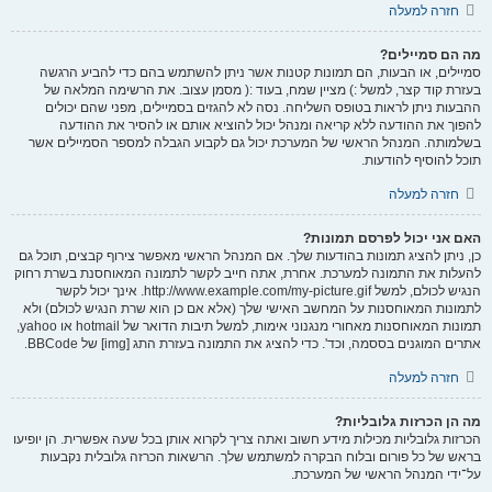
חזרה למעלה
מה הם סמיילים?
סמיילים, או הבעות, הם תמונות קטנות אשר ניתן להשתמש בהם כדי להביע הרגשה
בעזרת קוד קצר, למשל :) מציין שמח, בעוד :( מסמן עצוב. את הרשימה המלאה של
ההבעות ניתן לראות בטופס השליחה. נסה לא להגזים בסמיילים, מפני שהם יכולים
להפוך את ההודעה ללא קריאה ומנהל יכול להוציא אותם או להסיר את ההודעה
בשלמותה. המנהל הראשי של המערכת יכול גם לקבוע הגבלה למספר הסמיילים אשר
תוכל להוסיף להודעות.
חזרה למעלה
האם אני יכול לפרסם תמונות?
כן, ניתן להציג תמונות בהודעות שלך. אם המנהל הראשי מאפשר צירוף קבצים, תוכל גם
להעלות את התמונה למערכת. אחרת, אתה חייב לקשר לתמונה המאוחסנת בשרת רחוק
הנגיש לכולם, למשל http://www.example.com/my-picture.gif. אינך יכול לקשר
לתמונות המאוחסנות על המחשב האישי שלך (אלא אם כן הוא שרת הנגיש לכולם) ולא
תמונות המאוחסנות מאחורי מנגנוני אימות, למשל תיבות הדואר של hotmail או yahoo,
אתרים המוגנים בססמה, וכד'. כדי להציג את התמונה בעזרת התג [img] של BBCode.
חזרה למעלה
מה הן הכרזות גלובליות?
הכרזות גלובליות מכילות מידע חשוב ואתה צריך לקרוא אותן בכל שעה אפשרית. הן יופיעו
בראש של כל פורום ובלוח הבקרה למשתמש שלך. הרשאות הכרזה גלובלית נקבעות
על־ידי המנהל הראשי של המערכת.