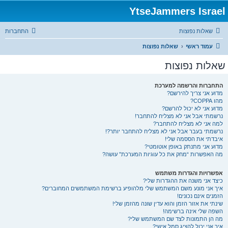
YtseJammers Israel
שאלות נפוצות
התחברות
עמוד ראשי
שאלות נפוצות
שאלות נפוצות
התחברות והרשמה למערכת
מדוע אני צריך להירשם?
מהו COPPA?
מדוע אני לא יכול להרשם?
נרשמתי אבל אני לא מצליח להתחבר!
למה אני לא מצליח להתחבר?
נרשמתי בעבר אבל אני לא מצליח להתחבר יותר?!
איבדתי את הססמה שלי!
מדוע אני מתנתק באופן אוטומטי?
מה האפשרות “מחק את כל עוגיות המערכת” עושה?
אפשרויות והגדרות משתמש
כיצד אני משנה את ההגדרות שלי?
איך אני מונע משם המשתמש שלי מלהופיע ברשימת המשתמשים המחוברים?
הזמנים אינם נכונים!
שינתי את אזור הזמן והוא עדין שונה מהזמן שלי!
השפה שלי אינה ברשימה!
מה הן התמונות לצד שם המשתמש שלי?
איך אני יכול להציג סמל אישי?