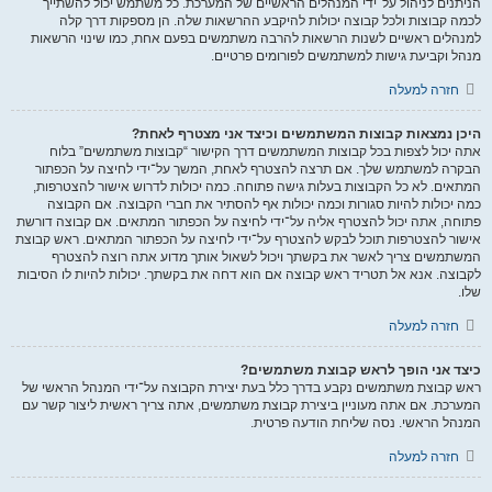
הניתנים לניהול על־ידי המנהלים הראשיים של המערכת. כל משתמש יכול להשתייך
לכמה קבוצות ולכל קבוצה יכולות להיקבע ההרשאות שלה. הן מספקות דרך קלה
למנהלים ראשיים לשנות הרשאות להרבה משתמשים בפעם אחת, כמו שינוי הרשאות
מנהל וקביעת גישות למשתמשים לפורומים פרטיים.
חזרה למעלה
היכן נמצאות קבוצות המשתמשים וכיצד אני מצטרף לאחת?
אתה יכול לצפות בכל קבוצות המשתמשים דרך הקישור “קבוצות משתמשים” בלוח
הבקרה למשתמש שלך. אם תרצה להצטרף לאחת, המשך על־ידי לחיצה על הכפתור
המתאים. לא כל הקבוצות בעלות גישה פתוחה. כמה יכולות לדרוש אישור להצטרפות,
כמה יכולות להיות סגורות וכמה יכולות אף להסתיר את חברי הקבוצה. אם הקבוצה
פתוחה, אתה יכול להצטרף אליה על־ידי לחיצה על הכפתור המתאים. אם קבוצה דורשת
אישור להצטרפות תוכל לבקש להצטרף על־ידי לחיצה על הכפתור המתאים. ראש קבוצת
המשתמשים צריך לאשר את בקשתך ויכול לשאול אותך מדוע אתה רוצה להצטרף
לקבוצה. אנא אל תטריד ראש קבוצה אם הוא דחה את בקשתך. יכולות להיות לו הסיבות
שלו.
חזרה למעלה
כיצד אני הופך לראש קבוצת משתמשים?
ראש קבוצת משתמשים נקבע בדרך כלל בעת יצירת הקבוצה על־ידי המנהל הראשי של
המערכת. אם אתה מעוניין ביצירת קבוצת משתמשים, אתה צריך ראשית ליצור קשר עם
המנהל הראשי. נסה שליחת הודעה פרטית.
חזרה למעלה