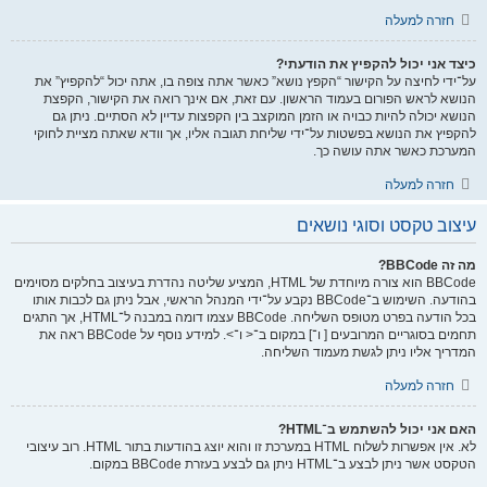
חזרה למעלה
כיצד אני יכול להקפיץ את הודעתי?
על־ידי לחיצה על הקישור “הקפץ נושא” כאשר אתה צופה בו, אתה יכול “להקפיץ” את
הנושא לראש הפורום בעמוד הראשון. עם זאת, אם אינך רואה את הקישור, הקפצת
הנושא יכולה להיות כבויה או הזמן המוקצב בין הקפצות עדיין לא הסתיים. ניתן גם
להקפיץ את הנושא בפשטות על־ידי שליחת תגובה אליו, אך וודא שאתה מציית לחוקי
המערכת כאשר אתה עושה כך.
חזרה למעלה
עיצוב טקסט וסוגי נושאים
מה זה BBCode?
BBCode הוא צורה מיוחדת של HTML, המציע שליטה נהדרת בעיצוב בחלקים מסוימים
בהודעה. השימוש ב־BBCode נקבע על־ידי המנהל הראשי, אבל ניתן גם לכבות אותו
בכל הודעה בפרט מטופס השליחה. BBCode עצמו דומה במבנה ל־HTML, אך התגים
תחמים בסוגריים המרובעים [ ו־] במקום ב־< ו־>. למידע נוסף על BBCode ראה את
המדריך אליו ניתן לגשת מעמוד השליחה.
חזרה למעלה
האם אני יכול להשתמש ב־HTML?
לא. אין אפשרות לשלוח HTML במערכת זו והוא יוצג בהודעות בתור HTML. רוב עיצובי
הטקסט אשר ניתן לבצע ב־HTML ניתן גם לבצע בעזרת BBCode במקום.