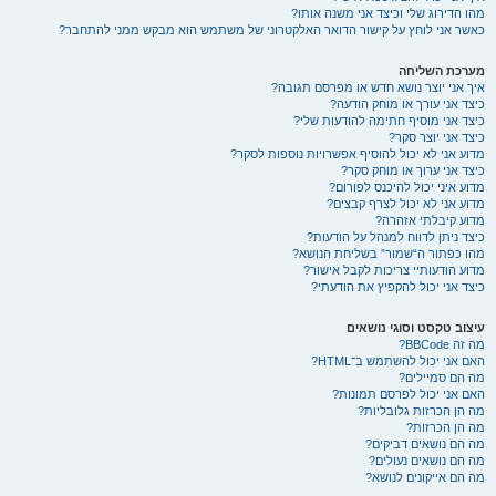
מהו הדירוג שלי וכיצד אני משנה אותו?
כאשר אני לוחץ על קישור הדואר האלקטרוני של משתמש הוא מבקש ממני להתחבר?
מערכת השליחה
איך אני יוצר נושא חדש או מפרסם תגובה?
כיצד אני עורך או מוחק הודעה?
כיצד אני מוסיף חתימה להודעות שלי?
כיצד אני יוצר סקר?
מדוע אני לא יכול להוסיף אפשרויות נוספות לסקר?
כיצד אני ערוך או מוחק סקר?
מדוע איני יכול להיכנס לפורום?
מדוע אני לא יכול לצרף קבצים?
מדוע קיבלתי אזהרה?
כיצד ניתן לדווח למנהל על הודעות?
מהו כפתור ה“שמור” בשליחת הנושא?
מדוע הודעותיי צריכות לקבל אישור?
כיצד אני יכול להקפיץ את הודעתי?
עיצוב טקסט וסוגי נושאים
מה זה BBCode?
האם אני יכול להשתמש ב־HTML?
מה הם סמיילים?
האם אני יכול לפרסם תמונות?
מה הן הכרזות גלובליות?
מה הן הכרזות?
מה הם נושאים דביקים?
מה הם נושאים נעולים?
מה הם אייקונים לנושא?