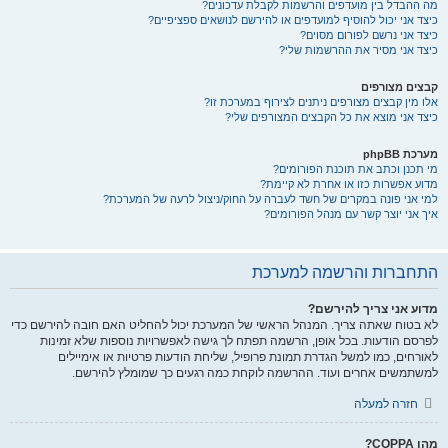
מה ההבדל בין מועדפים והרשמות לקבלת עדכונים?
כיצד אני יכול להוסיף למועדפים או להירשם לנושאים ספציפיים?
כיצד אני נרשם לפורום מסוים?
כיצד אני מסיר את ההרשמות שלי?
קבצים מצורפים
אלו מין קבצים מצורפים ניתנים לצירוף במערכת זו?
כיצד אני מוצא את כל הקבצים המצורפים שלי?
מערכת phpBB
מי תכנן וכתב את תוכנת הפורומים?
מדוע אפשרות כזו או אחרת לא קיימת?
למי אני פונה במקרים של חשד לעברה על החוק/ניצול לרעה של המערכת?
איך אני יוצר קשר עם מנהל הפורומים?
התחברות והרשמה למערכת
מדוע אני צריך להירשם?
לא בטוח שאתה צריך. המנהל הראשי של המערכת יכול להחליט האם חובה להירשם כדי
לפרסם הודעות. בכל אופן, הרשמה תפתח לך גישה לאפשרויות נוספות שלא זמינות
לאורחים, כמו למשל הגדרת תמונת פרופיל, שליחת הודעות פרטיות או אימיילים
למשתמשים אחרים ועוד. ההרשמה לוקחת כמה רגעים כך שמומלץ להירשם.
חזרה למעלה
מהו COPPA?