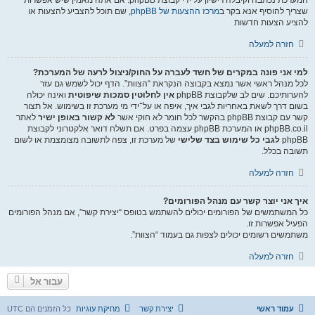
המערכת נכתבה וקיבלה רישיון על ידי קבוצת phpBB. אם אתה מאמין שיש אפשרות
שצריך להוסיף אנא בקר ב
מרכז ההצעות של phpBB
, שם תוכל להצביע להצעות או
להציע הצעות חדשות
חזרה למעלה
למי אני פונה במקרים של חשד לעברה על החוק/ניצול לרעה של המערכת?
לכל מנהל ראשי אשר נמצא בקבוצה הנקראת “הצוות”. הדף יכול לשמש גם עזר
להערותיכם. שים לב שלקבוצת phpBB
אין לחלוטין סמכות שיפוטית
ואינה יכולה
בשום דרך לשאת באחריות לגבי איך, איפה או על־ידי מי מערכת זו בשימוש. אל תצור
קשר עם קבוצת phpBB בהקשר לכל חומר לא חוקי אשר
לא קשור באופן ישיר
לאתר
phpBB.co.il או המערכת phpBB עצמה בפרט. אם תשלח דואר אלקטרוני לקבוצת
phpBB
לגבי כל שימוש בצד שלישי
של מערכת זו, צפה לתשובה מצומצמת או לשום
תשובה בכלל.
חזרה למעלה
איך אני יוצר קשר עם מנהל הפורומים?
כל המשתמשים של הפורומים יכולים להשתמש בטופס “יצירת קשר”, אם מנהל הפורומים
הפעיל אפשרות זו.
משתמשים רשומים יכולים לצפות גם בעמוד “הצוות”.
חזרה למעלה
עבור אל
עמוד ראשי
יצירת קשר
מחיקת עוגיות
כל הזמנים הם
UTC