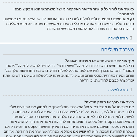
כאשר אני לוחץ על קישור הדואר האלקטרוני של משתמש הוא מבקש ממני
להתחבר?
רק משתמשים רשומים יכולים לשלוח לחברי הפורום הודעות לדואר האלקטרוני באמצעות
טופס השליחה במערכת, וזאת עם מנהלי המערכת מאפשרים עזר זה. זה מונע משליחת
הודעות ספאם והודעות היכולות לפגוע במשתמשי המערכת.
חזרה למעלה
מערכת השליחה
איך אני יוצר נושא חדש או מפרסם תגובה?
כדי לפרסם נושא חדש בפורום, לחץ על "נושא חדש". כדי להגיב לנושא, לחץ על "פרסם
תגובה". ייתכן שתצטרך להירשם לפני שתוכל לשלוח הודעה.רשימת ההרשאות שלך בכל
פורום זמינה בתחתית מסכי פורום ונושא. לדוגמא: אתה יכול לשלוח נושאים חדשים, אתה
יכול לצרף קבצים להודעות, וכן הלאה.
חזרה למעלה
כיצד אני עורך או מוחק הודעה?
אם אינך מנהל או מנהל ראשי של המערכת, תוכל לערוך או למחוק את ההודעות שלך
בלבד. אתה יכול לערוך הודעה על־ידי לחיצה על כפתור העריכה להודעה המיוחסת,
לפעמים לזמן מוגבל בלבד לאחר שההודעה נשלחה. אם מישהו כבר הגיב להודעה,
תמצא תוספת קטנה של טקסט המוצג מתחת להודעה כאשר אתה חוזר לנושא אשר
רושם את מספר הפעמים שערכת אותה יחד עם התאריך והשעה. טקסט זה יופיע רק אם
נשלחה להודעה תגובה. הוא לא יופיע אם מנהל או מנהל ראשי ערך את ההודעה, אך הם
יכולים להשאיר הערה אשר מסבירה מדוע הם ערכו את ההודעה לפי ראות עיניהם. שים