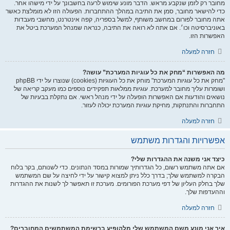
מחובר רק לזמן שנקבע מראש. הדבר מונע שימוש לרעה בחשבונך על ידי מישהו אחר.
כדי להישאר מחובר, סמן את התיבה במהלך ההתחברות. הפעולה הזו לא מומלצת כאשר
אתה מחובר לפורום במחשב משותף, למשל בספריה, קפה אינטרנט, מחשבי מעבדות
באוניברסיטה וכו׳. אם אתה לא רואה את התיבה, כנראה שמנהל המערכת ביטל את
האפשרות הזו.
חזרה למעלה
מה האפשרות “מחק את כל עוגיות המערכת” עושה?
"מחק את כל עוגיות המערכת" מוחק את כל העוגיות (cookies) שנוצרו על ידי phpBB
ושומרות עליך מחובר למערכת. עוגיות ממלאות תפקידים נוספים כמו מעקב קריאה של
נושאים והודעות אם האפשרות הופעלה על ידי מנהל ראשי. אם נתקלת בבעיות של
התחברות והתנתקות, מחיקת עוגיות המערכת יכולה לעזור.
חזרה למעלה
אפשרויות והגדרות משתמש
כיצד אני משנה את ההגדרות שלי?
אם אתה משתמש רשום, כל הגדרותיך שמורות במסד הנתונים. כדי לשנותם, בקר בלוח
הבקרה למשתמש שלך; בדרך כלל ניתן למצוא קישור על ידי לחיצה על שם המשתמש
שלך בחלק העליון של דפי מערכת הפורומים. מערכת זו תאפשר לך לשנות את ההגדרות
וההעדפות שלך.
חזרה למעלה
איך אני מונע משם המשתמש שלי מלהופיע ברשימת המשתמשים המחוברים?