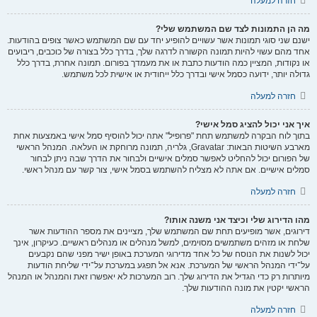
חזרה למעלה
מה הן התמונות לצד שם המשתמש שלי?
ישנם שני סוגי תמונות אשר עשויים להופיע יחד עם שם המשתמש כאשר צופים בהודעות.
אחד מהם עשוי להיות תמונה הקשורה לדרגה שלך, בדרך כלל בצורה של כוכבים, ריבועים
או נקודות, המציין כמה הודעות כתבת או את מעמדך בפורום. תמונה אחרת, בדרך כלל
גדולה יותר, ידועה כסמל אישי ובדרך כלל ייחודית או אישית לכל משתמש.
חזרה למעלה
איך אני יכול להציג סמל אישי?
בתוך לוח הבקרה למשתמש תחת "פרופיל" אתה יכול להוסיף סמל אישי באמצעות אחת
מארבע השיטות הבאות: Gravatar, גלריה, תמונה מרוחקת או העלאה. המנהל הראשי
של הפורום יכול להחליט לאפשר סמלים אישיים ולבחור את הדרך שבה ניתן לבחור
סמלים אישיים. אם אתה לא מצליח להשתמש בסמל אישי, צור קשר עם מנהל ראשי.
חזרה למעלה
מהו הדירוג שלי וכיצד אני משנה אותו?
דירוגים, אשר מופיעים תחת שם המשתמש שלך, מציינים את מספר ההודעות אשר
שלחת או מזהים משתמשים מסוימים, למשל מנהלים או מנהלים ראשיים. כעיקרון, אינך
יכול לשנות את הנוסח של כל אחד מדירוגי המערכת באופן ישיר מפני שהם נקבעים
על־ידי המנהל הראשי של המערכת. אנא אל תפגע במערכת על־ידי שליחת הודעות
מיותרות רק כדי הגדיל את הדירוג שלך. רוב המערכות לא יאפשרו זאת והמנהל או המנהל
הראשי יקטין את מונה ההודעות שלך.
חזרה למעלה