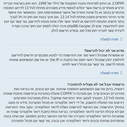
COPPA, או החוק לפרטיות והגנה המקוונת של הילד של 1998, הוא חוק בארצות הברית
הדורש מאתרים ברשת אשר יכולים לאסוף מידע מקטינים מתחת לגיל 13 לדרוש הסכמה
מההורים בכתב או כל שיטה אחרת של אישור מאפוטרופוס חוקי, המאפשר את איסוף
פרטי הזיהוי האישיים מקטין מתחת לגיל 14 13. אם אינך בטוח אם חוק זה חל לגביך
בתור מישהו המנסה להירשם או לאתר אשר אליו אתה מנסה להירשם, צור קשר עם יועץ
חוקי להתיעצות. שים לב שקבוצת phpBB אינה יכולה לספק יעוץ חוקי ואינה נקודה
ליצירת קשר לענייני חוק מכל סוג, ובפרט הרשום להלן.
חזרה למעלה
מדוע אני לא יכול להרשם?
יש אפשרות שמנהל ראשי סגר את ההרשמה כדי למנוע ממבקרים חדשים להירשם.
לחילופין ייתכן שמנהל ראשי חסם את כתובת ה-IP שלך או את שם המשתמש שאתה
מנסה לרשום. צור קשר עם מנהל ראשי לסיוע.
חזרה למעלה
נרשמתי אבל אני לא מצליח להתחבר!
ראשית, בדוק את שם המשתמש והססמה שהזנת. אם הם נכונים, אז כנראה ואת
מהדברים הבאים קרה. אם מערכת ה־COPPA פועלת במערכת ובהרשמה סימנת שאתה
מתחת לגיל 13, תצטרך לעקוב אחר ההוראות שתקבל. בחלק ממערכות הפורומים
דורשים את הפעלת החשבון, על ידי דואר אלקטרוני או מנהל המערכת; מידע זה מוצג
במהלך ההרשמה. אם האישור להרשמה נשלח לדואר האלקטרוני, עקוב אחר ההוראות.
אם לא קיבלת הודעה לדואר האלקטרוני, כנראה ונתת כתובת דואר אלקטרוני שגויה או
שמערכת הדואר האלקטרוני העבירה את הודעת האישור בסינון הספאם. אם אתה בטוח
שהפרטים שהזנת נכונים ודואר האלקטרוני אכן נכונה, צור קשר עם מנהל המערכת.