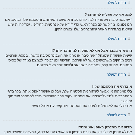
חזרה למעלה
למה אני לא מצליח להתחבר?
Tיש כמה סיבות אפשריות לכך. קודם כל, ודא ששם המשתמש והססמה שלך נכונים. אם
הם נכונים, צור קשר עם מנהל ראשי כדי לוודא שלא נחסמת. לחילופין, יכול להיות שיש
שגיאה בהגדרות האתר שהמנהלים שלו יצטרכו לתקן.
חזרה למעלה
נרשמתי בעבר אבל אני לא מצליח להתחבר יותר?!
קיימת אפשרות שמנהל ראשי כיבה או מחק את חשבונך מסיבה כלשהי. בנוסף, פורומים
רבים מוחקים משתמשים אשר לא פירסמו הודעות זמן רב כדי לצמצם בגודל של בסיס
הנתונים. אם זה קרה, נסה להירשם שוב ולהיות יותר פעיל בדיונים.
חזרה למעלה
איבדתי את הססמה שלי!
בלי פאניקה! אי אפשר לשחזר את הססמה שלך, אבל כן אפשר לאפס אותה. בקר בדף
ההתחברות ולחץ על
שכחתי את ססמתי
. עקוב אחר ההוראות ותוכל להתחבר שוב תוך
זמן קצר.
אם בכל זאת לא תצליח לאפס את הססמה, צור קשר עם מנהל ראשי
חזרה למעלה
מדוע אני מתנתק באופן אוטומטי?
אם לא תסמן את לבדוק את תיבת הסימון
זכור אותי
בעת הכניסה, המערכת תשאיר אותך