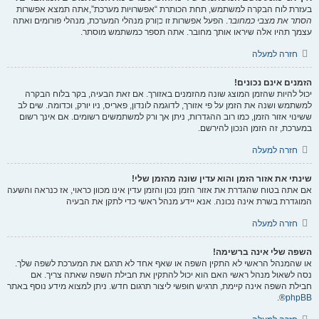
בעזרת לוח הבקרה למשתמש, תחת הכותרת “אפשרויות מערכת”,אתה תמצא אפשרות
הסתר את מצבי כמחובר
. הפעל אפשרות זו
כן
ורק מנהלי המערכת, מנהלי פורומים ואתה
עצמך תהיו אלה שיראו אותך מחובר. אתה תספר כמשתמש מוסתר.
חזרה למעלה
הזמנים אינם נכונים!
יכול להיות שהזמן המוצג שונה מהזמנים באזורך. אם זאת הבעיה, בקר בלוח הבקרה
למשתמש ושנה את הזמן על פי אזורך, לדוגמה לונדון, פאריס, ניו יורק, וכדומה. שים לב
ששינוי אזור הזמן, כמו רוב ההגדרות, ניתן אך ורק למשתמשים רשומים. אם אינך רשום
במערכת, זה הזמן הנכון להירשם.
חזרה למעלה
שינתי את אזור הזמן והוא עדין שונה מהזמן שלי!
אם אתה בטוח שהגדרת את אזור הזמן נכון והזמן עדין אינו מכוון כראוי, אז כנראה והשעה
המוגדרת בשרת אינה נכונה. אנא יידע מנהל ראשי כדי לתקן את הבעיה
חזרה למעלה
השפה שלי אינה ברשימה!
או שהמנהל הראשי לא התקין השפה או שאף אחד לא תרגם את המערכת לשפה שלך.
נסה לשאול מנהל ראשי האם הוא יכול להתקין את חבילת השפה שאתה צריך. אם
חבילת השפה אינה קיימת, תרגיש חופשי ליצור תרגום חדש. ניתן למצוא מידע נוסף באתר
®.
phpBB