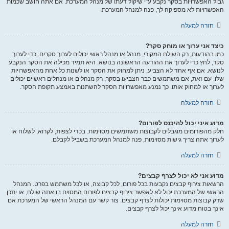
גבול האפשרויות בסקר נקבע ע"י שיקול דעתו של מנהל המערכת. אם אתה חושב שכמות
האפשרויות לא מספיקה לך, פנה למנהל המערכת.
חזרה למעלה
כיצד אני ערוך או מוחק סקר?
כמו בהודעות, רק השולח המקורי, מנהל או מנהל ראשי יכולים לערוך סקרים. כדי לערוך
סקר, לחץ כדי לערוך את ההודעה הראשונה בנושא. היא תמיד מכילה את הסקר הנקבע
לנושא. אם אף אחד לא הצביע, ניתן למחוק את הסקר או לשנות כל אחת מהאפשרויות
שלו. עם זאת, אם משתמשים כבר הצביעו בסקר, רק מנהלים או מנהלים ראשיים יכולים
לערוך או למחוק אותו. כך נמנע מאפשרויות הסקר להשתנות באמצע תקופת הסקר.
חזרה למעלה
מדוע איני יכול להיכנס לפורום?
חלק מהפורומים מוגבלים לקבוצות משתמשים מסוימות. בכדי לצפות, לקרוא, לשלוח או
לערוך אתה צריך גישות מסוימות, פנה למנהל המערכת בשביל לקבלם.
חזרה למעלה
מדוע אני לא יכול לצרף קבצים?
הרשאות צירוף קבצים נקבעות בכל פורום, לכל קבוצה, או לכל משתמש בפרט. המנהל
הראשי של המערכת יכול לא לאפשר צירוף קבצים לפורום המסוים בו אתה שולח, או יתכן
שרק קבוצות מסוימות יכולות לצרף קבצים. צור קשר עם המנהל הראשי של המערכת אם
אינך בטוח מדוע אינך יכול לצרף קבצים.
חזרה למעלה