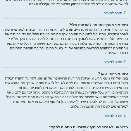
לב שמשתמשים רגילים לא יכולים למחוק הודעה לאחר שקיבלה תגובה.
חזרה למעלה
כיצד אני מוסיף חתימה להודעות שלי?
כדי להוסיף חתימה להודעה אתה חייב קודם ליצור אחת דרך לוח הבקרה למשתמש שלך.
לאחר שנוצרה, אתה יכול לסמן את התיבה
צרף חתימה
בטופס השליחה כדי להוסיף את
החתימה שלך. אתה יכול גם להוסיף חתימה כברירת מחדל לכל ההודעות שלך על־ידי
בחירת האפשרות המתאימה בלוח הבקרה למשתמש. אם תעשה כך, תוכל עדיין למנוע
מהחתימה להתווסף להודעות מסוימות על־ידי ביטול הסימון לתיבת הוספת החתימה
בטופס השליחה.
חזרה למעלה
כיצד אני יוצר סקר?
בזמן שליחת נושא חדש או עריכת ההודעה הראשונה של הנושא, לחץ על התווית “יצירת
סקר” תחת טופס השליחה הראשי. אם אתה לא יכול לראות אותה, אין לך את ההרשאות
המתאימות ליצירת סקרים. הזן כותרת ולפחות שתי אפשרויות להצבעה בשדות
המתאימים וודא שכל אפשרות בשורה נפרדת בתיבת הטקסט. אתה יכול גם לקבוע את
מספר האפשרויות אשר משתמשים יכולים לבחור במשך ההצבעה תחת “אפשרויות לכל
משתמש”, זמן הגבלה לסקר בימים (0 לצמיתות) ולבסוף האפשרות אשר מאפשרת
למשתמשים לשנות את ההצבעות שלהם.
חזרה למעלה
מדוע אני לא יכול להוסיף אפשרויות נוספות לסקר?