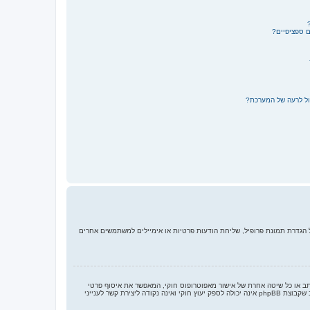
ם ספציפיים?
ול לרעה של המערכת?
 הגדרת תמונת פרופיל, שליחת הודעות פרטיות או אימיילים למשתמשים אחרים
 בארצות הברית הדורש מאתרים ברשת אשר יכולים לאסוף מידע מקטינים מתחת לגיל 13 לדרוש הסכמה מההורים בכתב או כל שיטה אחרת של אישור מאפוטרופוס חוקי, המאפשר את איסוף פרטי
הזיהוי האישיים מקטין מתחת לגיל 14 13. אם אינך בטוח אם חוק זה חל לגביך בתור מישהו המנסה להירשם או לאתר אשר אליו אתה מנסה להירשם, צור קשר עם יועץ חוקי להתיעצות. שים לב שקבוצת phpBB אינה יכולה לספק יעוץ חוקי ואינה נקודה ליצירת קשר לענייני