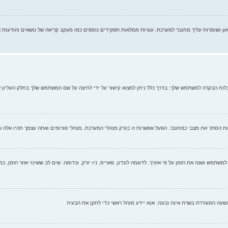
"מחק את כל עוגיות המערכת" מוחק את כל העוגיות (cookies) שנוצרו על ידי phpBB ושומרות עליך מחובר למערכת. עוגיות ממלאות תפקידים נוספים כ
לוח הבקרה למשתמש שלך; בדרך כלל ניתן למצוא קישור על ידי לחיצה על שם המשתמש שלך בחלק העליון 
ות
הסתר את מצבי כמחובר
. הפעל אפשרות זו
כן
ורק מנהלי המערכת, מנהלי פורומים ואתה עצמך תהיו אלה
משתמש ושנה את הזמן על פי אזורך, לדוגמה לונדון, פאריס, ניו יורק, וכדומה. שים לב ששינוי אזור הזמן, 
 והשעה המוגדרת בשרת אינה נכונה. אנא יידע מנהל ראשי כדי לתקן את הבעיה