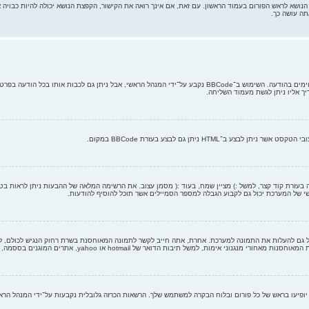
 הנושא לראש הפורום בעמוד הראשון. עם זאת, אם אינך רואה את הקישור, הקפצת הנושא יכולה להיות כבויה א
תה עושה כך.
בעזרת קוד קצר, למשל :) מציין שמח, בעוד :( מסמן עצוב. את הרשימה המלאה של ההבעות ניתן לראות בט
י של המערכת יכול גם לקבוע הגבלה למספר הסמיילים אשר תוכל להוסיף להודעות.
 hotmail או yahoo, אתרים המוגנים בססמה, וכד'. כדי להציג את התמונה בעזרת התג [img] של BBCode.
ן יופיעו בראש של כל פורום ובלוח הבקרה למשתמש שלך. הרשאות הכרזה גלובלית נקבעות על־ידי המנהל הר