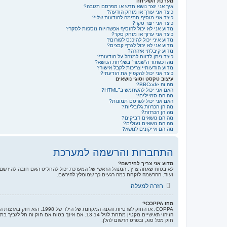
מערכת השליחה
איך אני יוצר נושא חדש או מפרסם תגובה?
כיצד אני עורך או מוחק הודעה?
כיצד אני מוסיף חתימה להודעות שלי?
כיצד אני יוצר סקר?
מדוע אני לא יכול להוסיף אפשרויות נוספות לסקר?
כיצד אני ערוך או מוחק סקר?
מדוע איני יכול להיכנס לפורום?
מדוע אני לא יכול לצרף קבצים?
מדוע קיבלתי אזהרה?
כיצד ניתן לדווח למנהל על הודעות?
מהו כפתור ה“שמור” בשליחת הנושא?
מדוע הודעותיי צריכות לקבל אישור?
כיצד אני יכול להקפיץ את הודעתי?
עיצוב טקסט וסוגי נושאים
מה זה BBCode?
האם אני יכול להשתמש ב־HTML?
מה הם סמיילים?
האם אני יכול לפרסם תמונות?
מה הן הכרזות גלובליות?
מה הן הכרזות?
מה הם נושאים דביקים?
מה הם נושאים נעולים?
מה הם אייקונים לנושא?
התחברות והרשמה למערכת
מדוע אני צריך להירשם?
לא בטוח שאתה צריך. המנהל הראשי של המערכת יכול להחליט האם חובה להירשם כ
ועוד. ההרשמה לוקחת כמה רגעים כך שמומלץ להירשם.
חזרה למעלה
מהו COPPA?
חוק מכל סוג, ובפרט הרשום להלן.