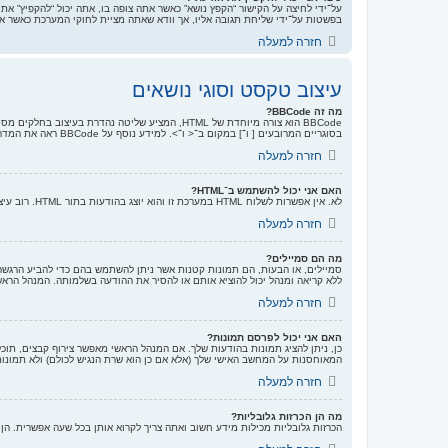
על־ידי לחיצה על הקישור “הקפץ נושא” כאשר אתה צופה בו, אתה יכול “להקפיץ” את
בפשטות על־ידי שליחת תגובה אליו, אך וודא שאתה מציית לחוקי המערכת כאשר א
חזרה למעלה
עיצוב טקסט וסוגי נושאים
מה זה BBCode?
בסוגריים המרובעים [ ו־] במקום ב־< ו־>. למידע נוסף על BBCode ראה את המדריך אליו ניתן לגשת מעמוד השליחה.
חזרה למעלה
האם אני יכול להשתמש ב־HTML?
לא. אין אפשרות לשלוח HTML במערכת זו והוא יוצג בהודעות בתור HTML. רוב עיצובי הטקסט אשר ניתן לבצע ב־HTML ניתן גם לבצע בעזרת BBCode במקום.
חזרה למעלה
מה הם סמיילים?
סמיילים, או הבעות, הם תמונות קטנות אשר ניתן להשתמש בהם כדי להביע הרגשה 
ללא קריאה ומנהל יכול להוציא אותם או להסיר את ההודעה בשלמותה. המנהל הראש
חזרה למעלה
האם אני יכול לפרסם תמונות?
המאוחסנות על המחשב האישי שלך (אלא אם כן הוא שרת הנגיש לכולם) ולא תמונות המאוחסנות מאחורי מנגנוני אימות, למשל תיבות הדואר של
חזרה למעלה
מה הן הכרזות גלובליות?
הכרזות גלובליות מכילות מידע חשוב ואתה צריך לקרוא אותן בכל שעה אפשרית. ה