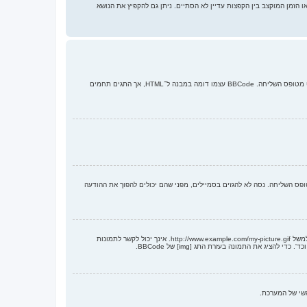
ו הזמן המוקצב בין הקפצות עדיין לא הסתיים. ניתן גם להקפיץ את הנושא
BBCode הוא צורה מיוחדת של HTML, המציע שליטה נהדרת בעיצוב בחלקים מסוימים בהודעה. השימוש ב־BBCode נקבע על־ידי המנהל הראשי, אבל ניתן גם לכבות אותו בכל הודעה בפרט מטופס השליחה. BBCode עצמו דומה במבנה ל־HTML, אך התגים תחמים
ופס השליחה. נסה לא להגזים בסמיילים, מפני שהם יכולים להפוך את ההודעה
כן, ניתן להציג תמונות בהודעות שלך. אם המנהל הראשי מאפשר צירוף קבצים, תוכל גם להעלות את התמונה למערכת. אחרת, אתה חייב לקשר לתמונה המאוחסנת בשרת רחוק הנגיש לכולם, למשל http://www.example.com/my-picture.gif. אינך יכול לקשר לתמונות
אשי של המערכת.