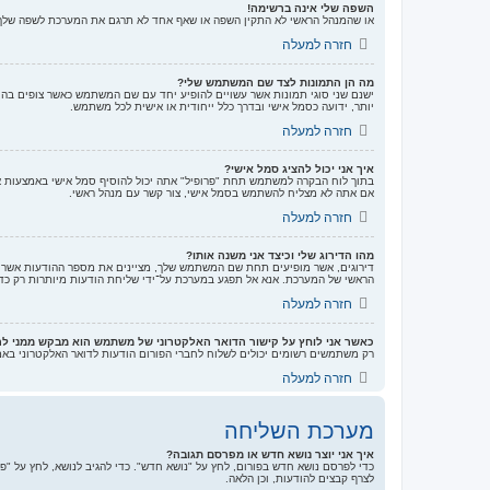
השפה שלי אינה ברשימה!
או שהמנהל הראשי לא התקין השפה או שאף אחד לא תרגם את המערכת לשפה שלך. נ
חזרה למעלה
מה הן התמונות לצד שם המשתמש שלי?
ישנם שני סוגי תמונות אשר עשויים להופיע יחד עם שם המשתמש כאשר צופים בהוד
יותר, ידועה כסמל אישי ובדרך כלל ייחודית או אישית לכל משתמש.
חזרה למעלה
איך אני יכול להציג סמל אישי?
אם אתה לא מצליח להשתמש בסמל אישי, צור קשר עם מנהל ראשי.
חזרה למעלה
מהו הדירוג שלי וכיצד אני משנה אותו?
דירוגים, אשר מופיעים תחת שם המשתמש שלך, מציינים את מספר ההודעות אשר של
הראשי של המערכת. אנא אל תפגע במערכת על־ידי שליחת הודעות מיותרות רק כדי 
חזרה למעלה
כאשר אני לוחץ על קישור הדואר האלקטרוני של משתמש הוא מבקש ממני ל
רק משתמשים רשומים יכולים לשלוח לחברי הפורום הודעות לדואר האלקטרוני בא
חזרה למעלה
מערכת השליחה
איך אני יוצר נושא חדש או מפרסם תגובה?
כדי לפרסם נושא חדש בפורום, לחץ על "נושא חדש". כדי להגיב לנושא, לחץ על "
לצרף קבצים להודעות, וכן הלאה.