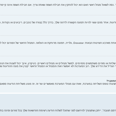
סה לשאול מנהל ראשי האם הוא יכול להתקין את חבילת השפה שאתה צריך. אם חבילת השפה אינה קיימת, 
עות. אחד מהם עשוי להיות תמונה הקשורה לדרגה שלך, בדרך כלל בצורה של כוכבים, ריבועים או נקודות, 
בתוך לוח הבקרה למשתמש תחת "פרופיל" אתה יכול להוסיף סמל אישי באמצעות אחת מארבע השיטות הבאות: Gravatar, גלר
חת או מזהים משתמשים מסוימים, למשל מנהלים או מנהלים ראשיים. כעיקרון, אינך יכול לשנות את הנוסח
הגדיל את הדירוג שלך. רוב המערכות לא יאפשרו זאת והמנהל או המנהל הראשי יקטין את מונה ההודעות של
התחבר?
מצעות טופס השליחה במערכת, וזאת עם מנהלי המערכת מאפשרים עזר זה. זה מונע משליחת הודעות ספאם 
פרסם תגובה". ייתכן שתצטרך להירשם לפני שתוכל לשלוח הודעה.רשימת ההרשאות שלך בכל פורום זמינה בתח