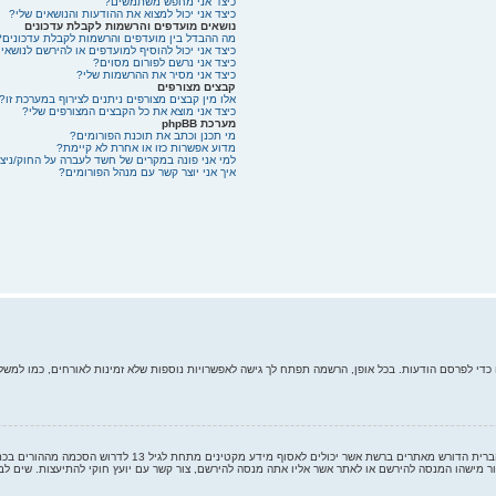
כיצד אני מחפש משתמשים?
כיצד אני יכול למצוא את ההודעות והנושאים שלי?
נושאים מועדפים והרשמות לקבלת עדכונים
מה ההבדל בין מועדפים והרשמות לקבלת עדכונים?
כיצד אני יכול להוסיף למועדפים או להירשם לנושאי
כיצד אני נרשם לפורום מסוים?
כיצד אני מסיר את ההרשמות שלי?
קבצים מצורפים
אלו מין קבצים מצורפים ניתנים לצירוף במערכת זו?
כיצד אני מוצא את כל הקבצים המצורפים שלי?
מערכת phpBB
מי תכנן וכתב את תוכנת הפורומים?
מדוע אפשרות כזו או אחרת לא קיימת?
למי אני פונה במקרים של חשד לעברה על החוק/ניצ
איך אני יוצר קשר עם מנהל הפורומים?
די לפרסם הודעות. בכל אופן, הרשמה תפתח לך גישה לאפשרויות נוספות שלא זמינות לאורחים, כמו למשל
COPPA, או החוק לפרטיות והגנה המקוונת של הילד של 1998, הוא חוק