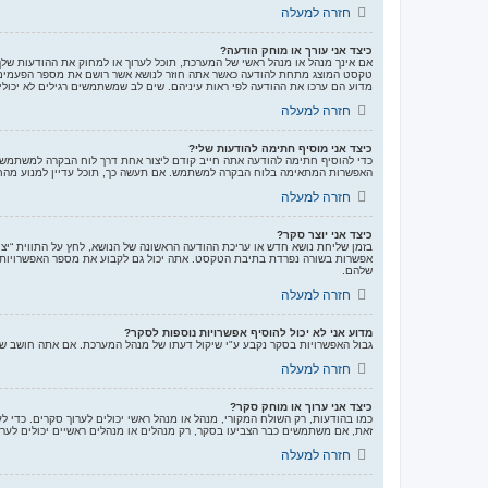
חזרה למעלה
כיצד אני עורך או מוחק הודעה?
אם אינך מנהל או מנהל ראשי של המערכת, תוכל לערוך או למחוק את ההודעות של
טקסט המוצג מתחת להודעה כאשר אתה חוזר לנושא אשר רושם את מספר הפעמים שע
מדוע הם ערכו את ההודעה לפי ראות עיניהם. שים לב שמשתמשים רגילים לא יכול
חזרה למעלה
כיצד אני מוסיף חתימה להודעות שלי?
כדי להוסיף חתימה להודעה אתה חייב קודם ליצור אחת דרך לוח הבקרה למשתמש 
האפשרות המתאימה בלוח הבקרה למשתמש. אם תעשה כך, תוכל עדיין למנוע מהחת
חזרה למעלה
כיצד אני יוצר סקר?
בזמן שליחת נושא חדש או עריכת ההודעה הראשונה של הנושא, לחץ על התווית “י
שלהם.
חזרה למעלה
מדוע אני לא יכול להוסיף אפשרויות נוספות לסקר?
גבול האפשרויות בסקר נקבע ע"י שיקול דעתו של מנהל המערכת. אם אתה חושב ש
חזרה למעלה
כיצד אני ערוך או מוחק סקר?
כמו בהודעות, רק השולח המקורי, מנהל או מנהל ראשי יכולים לערוך סקרים. כדי 
זאת, אם משתמשים כבר הצביעו בסקר, רק מנהלים או מנהלים ראשיים יכולים לער
חזרה למעלה