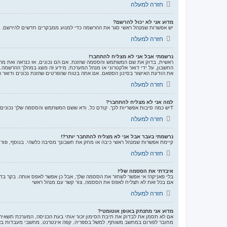
חזרה למעלה
מדוע אני לא יכול להרשם?
יש אפשרות שמנהל ראשי סגר את ההרשמה כדי למנוע ממבקרים חדשים להירשם. לחילופין ייתכן שמנהל ראשי חסם את כתובת ה-IP 
חזרה למעלה
נרשמתי אבל אני לא מצליח להתחבר!
החשבון, על ידי דואר אלקטרוני או מנהל המערכת; מידע זה מוצג במהלך ההרשמה.
את הודעת האישור בסינון הספאם. אם אתה בטוח שהפרטים שהזנת נכונים ודואר הא
חזרה למעלה
למה אני לא מצליח להתחבר?
Tיש כמה סיבות אפשריות לכך. קודם כל, ודא ששם המשתמש והססמה שלך נכונים. אם הם נכונים, צור קשר עם מנהל ראשי כדי לוודא שלא נחסמת. לחילופין, יכול להיות שיש שגיאה בהגדרות האתר שהמנהלים שלו יצטרכו לתקן.
חזרה למעלה
נרשמתי בעבר אבל אני לא מצליח להתחבר יותר?!
קיימת אפשרות שמנהל ראשי כיבה או מחק את חשבונך מסיבה כלשהי. בנוסף, פורומ
חזרה למעלה
איבדתי את הססמה שלי!
בלי פאניקה! אי אפשר לשחזר את הססמה שלך, אבל כן אפשר לאפס אותה. בקר ב
אם בכל זאת לא תצליח לאפס את הססמה, צור קשר עם מנהל ראשי
חזרה למעלה
מדוע אני מתנתק באופן אוטומטי?
אם לא תסמן את לבדוק את תיבת הסימון
זכור אותי
בעת הכניסה, המערכת תשאיר א
מחובר לפורום במחשב משותף, למשל בספריה, קפה אינטרנט, מחשבי מעבדות באונ