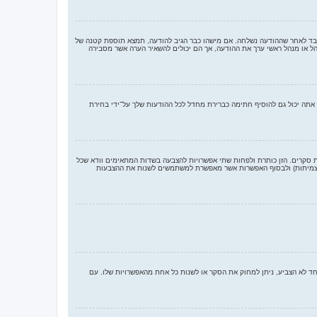
בלבד לאחר שההודעה נשלחה. אם מישהו כבר הגיב להודעה, תמצא תוספת קטנה של
 או מנהל ראשי ערך את ההודעה, אך הם יכולים להשאיר הערה אשר מסבירה
תה יכול גם להוסיף חתימה כברירת מחדל לכל ההודעות שלך על־ידי בחירת
ת סקרים. הזן כותרת ולפחות שתי אפשרויות להצבעה בשדות המתאימים וודא שכל
בשורה נפרדת בתיבת הטקסט. אתה יכול גם לקבוע את מספר האפשרויות אשר משתמשים יכולים לבחור במשך ההצבעה תחת “אפשרויות לכל משתמש”, זמן הגבלה לסקר בימים (0 לצמיתות) ולבסוף האפשרות אשר מאפשרת למשתמשים לשנות את ההצבעות
חד לא הצביע, ניתן למחוק את הסקר או לשנות כל אחת מהאפשרויות שלו. עם