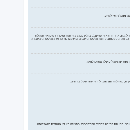
משתמש והססמה שהזנת. אם הם נכונים, אז כנראה ואת מהדברים הבאים קרה. אם מערכת ה־COPPA פועלת במערכת ובהרשמה סימנת שאתה מתחת לגיל 13, תצטרך לעקוב אחר ההוראות שתקבל. בחלק ממערכות הפורומים דורשים את הפעלת
 כנראה ונתת כתובת דואר אלקטרוני שגויה או שמערכת הדואר האלקטרוני העבירה
, נסה להירשם שוב ולהיות יותר פעיל בדיונים.
ובר, סמן את התיבה במהלך ההתחברות. הפעולה הזו לא מומלצת כאשר אתה