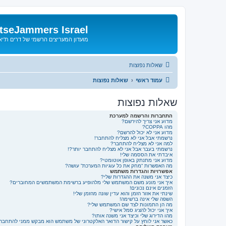
tseJammers Israel
מועדון המעריצים הרשמי של דרים ת'י
שאלות נפוצות
עמוד ראשי
שאלות נפוצות
שאלות נפוצות
התחברות והרשמה למערכת
מדוע אני צריך להירשם?
מהו COPPA?
מדוע אני לא יכול להרשם?
נרשמתי אבל אני לא מצליח להתחבר!
למה אני לא מצליח להתחבר?
נרשמתי בעבר אבל אני לא מצליח להתחבר יותר?!
איבדתי את הססמה שלי!
מדוע אני מתנתק באופן אוטומטי?
מה האפשרות “מחק את כל עוגיות המערכת” עושה?
אפשרויות והגדרות משתמש
כיצד אני משנה את ההגדרות שלי?
איך אני מונע משם המשתמש שלי מלהופיע ברשימת המשתמשים המחוברים?
הזמנים אינם נכונים!
שינתי את אזור הזמן והוא עדין שונה מהזמן שלי!
השפה שלי אינה ברשימה!
מה הן התמונות לצד שם המשתמש שלי?
איך אני יכול להציג סמל אישי?
מהו הדירוג שלי וכיצד אני משנה אותו?
כאשר אני לוחץ על קישור הדואר האלקטרוני של משתמש הוא מבקש ממני להתחבר