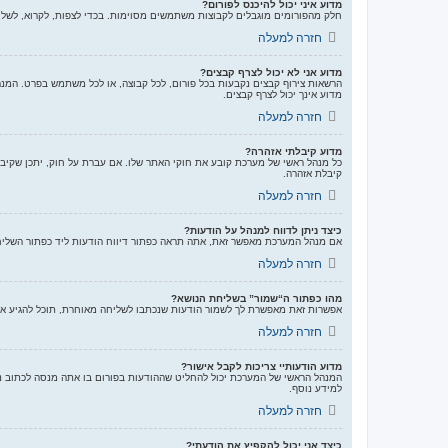
מדוע איני יכול להיכנס לפורום?
חלק מהפורומים מוגבלים לקבוצות משתמשים מסוימות. בכדי לצפות, לקרוא, לשלו
חזרה למעלה
מדוע אני לא יכול לצרף קבצים?
הרשאות צירוף קבצים נקבעות בכל פורום, לכל קבוצה, או לכל משתמש בפרט. המנה
מדוע אינך יכול לצרף קבצים.
חזרה למעלה
מדוע קיבלתי אזהרה?
קיבלת אזהרה.
חזרה למעלה
כיצד ניתן לדווח למנהל על הודעות?
אם מנהל המערכת מאפשר זאת, אתה תראה כפתור דיווח הודעות ליד כפתור השליחת 
חזרה למעלה
מהו כפתור ה“שמור” בשליחת הנושא?
אפשרות זאת מאפשרת לך לשמור הודעות שנכתבו לשליחה מאוחרת, תוכל להגיע א
חזרה למעלה
מדוע הודעותיי צריכות לקבל אישור?
המנהל הראשי של המערכת יכול להחליט שההודעות בפורום בו אתה מנסה לכתוב נ
למידע נוסף.
חזרה למעלה
כיצד אני יכול להקפיץ את הודעתי?