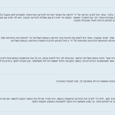
ך בלבד. אתה יכול לערוך הודעה על־ידי לחיצה על כפתור העריכה להודעה המיוחסת, לפעמים לזמן מוגבל 
רכת אותה יחד עם התאריך והשעה. טקסט זה יופיע רק אם נשלחה להודעה תגובה. הוא לא יופיע אם מנהל
ים למחוק הודעה לאחר שקיבלה תגובה.
שלך. לאחר שנוצרה, אתה יכול לסמן את התיבה
צרף חתימה
בטופס השליחה כדי להוסיף את החתימה שלך. א
ימה להתווסף להודעות מסוימות על־ידי ביטול הסימון לתיבת הוספת החתימה בטופס השליחה.
צירת סקר” תחת טופס השליחה הראשי. אם אתה לא יכול לראות אותה, אין לך את ההרשאות המתאימות ליציר
אפשרות 
כמות האפשרויות לא מספיקה לך, פנה למנהל המערכת.
לערוך סקר, לחץ כדי לערוך את ההודעה הראשונה בנושא. היא תמיד מכילה את הסקר הנקבע לנושא. אם אף א
וך או למחוק אותו. כך נמנע מאפשרויות הסקר להשתנות באמצע תקופת הסקר.