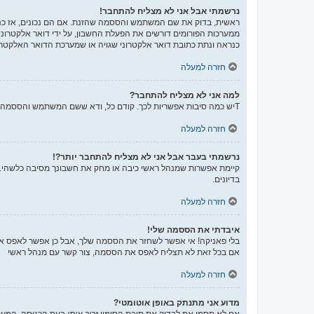
נרשמתי אבל אני לא מצליח להתחבר!
ממערכות הפורומים דורשים את הפעלת החשבון, על ידי דואר אלקטרונ
כנראה ונתת כתובת דואר אלקטרוני שגויה או שמערכת הדואר האלקטרו
חזרה למעלה
למה אני לא מצליח להתחבר?
Tיש כמה סיבות אפשריות לכך. קודם כל, ודא ששם המשתמש והססמה שלך נכונים. אם הם נכונים, צור קשר עם מנהל ראשי כדי לוודא שלא נחסמת. לחילופין, יכול להיות שיש שגיאה בהגדרות האתר שהמנהלים שלו יצטרכו לתקן.
חזרה למעלה
נרשמתי בעבר אבל אני לא מצליח להתחבר יותר?!
קיימת אפשרות שמנהל ראשי כיבה או מחק את חשבונך מסיבה כלשהי. בנ
בדיונים.
חזרה למעלה
איבדתי את הססמה שלי!
בלי פאניקה! אי אפשר לשחזר את הססמה שלך, אבל כן אפשר לאפס א
אם בכל זאת לא תצליח לאפס את הססמה, צור קשר עם מנהל ראשי
חזרה למעלה
מדוע אני מתנתק באופן אוטומטי?
אם לא תסמן את לבדוק את תיבת הסימון
זכור אותי
בעת הכניסה, המערכ