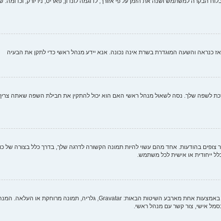
וח הבקרה למשתמש ושנה את הזמן על פי אזורך, לדוגמה לונדון, פאריס, ניו יורק, וכדומה. שי
י, אז כנראה והשעה המוגדרת בשרת אינה נכונה. אנא יידע מנהל ראשי כדי לתקן את הבעיה
לשפה שלך. נסה לשאול מנהל ראשי האם הוא יכול להתקין את חבילת השפה שאתה צריך. אם
צופים בהודעות. אחד מהם עשוי להיות תמונה הקשורה לדרגה שלך, בדרך כלל בצורה של כוכב
כלל ייחודית או אישית לכל משתמש.
בתוך לוח הבקרה למשתמש תחת "פרופיל" אתה יכול להוסיף סמל אישי באמצעות אחת מ
מל אישי, צור קשר עם מנהל ראשי.