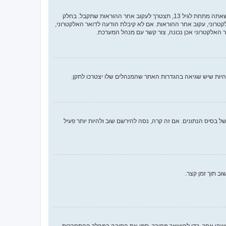
ראשית, בדוק את שם המשתמש והססמה שהזנת. אם הם נכונים, אז כנראה ואת מהדברים הבאים קרה. אם מערכת ה־COPPA פועלת במערכת ובהרשמה סימנת שאתה מתחת לגיל 13, תצטרך לעקוב אחר ההוראות שתקבל. בחלק
רוני, עקוב אחר ההוראות. אם לא קיבלת הודעה לדואר האלקטרוני,
האלקטרוני אכן נכונה, צור קשר עם מנהל המערכת.
 בסיס הנתונים. אם זה קרה, נסה להירשם שוב ולהיות יותר פעיל
ב תוך זמן קצר.
ישהו אחר. כדי להישאר מחובר, סמן את התיבה במהלך ההתחברות.