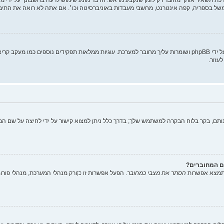
של בספריה, קפה אינטרנט, מחשבי מעבדות באוניברסיטה וכו׳. אם אתה לא רואה את התי
"מחק את כל עוגיות המערכת" מוחק את כל העוגיות (cookies) שנוצרו על ידי phpBB ושומרות עליך מחובר למערכת. עוגיות
עזור.
תם, בקר בלוח הבקרה למשתמש שלך; בדרך כלל ניתן למצוא קישור על ידי לחיצה על שם המ
ם המחוברים?
 תמצא אפשרות
הסתר את מצבי כמחובר
. הפעל אפשרות זו
כן
ורק מנהלי המערכת, מנהלי פור