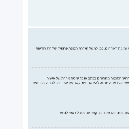
מינות לאורחים, כמו למשל הגדרת תמונת פרופיל, שליחת הודעות
או החוק לפרטיות והגנה המקוונת של הילד של 1998, הוא חוק בארצות הברית הדורש מאתרים ברשת אשר יכולים לאסוף מידע מקטינים מתחת לגיל 13 לדרוש הסכמה מההורים בכתב או כל שיטה אחרת של אישור
ך בתור מישהו המנסה להירשם או לאתר אשר אליו אתה מנסה להירשם, צור קשר עם יועץ חוקי להתיעצות. שים