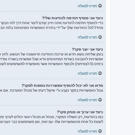
חזרה למעלה
כיצד אני מוסיף חתימה להודעות שלי?
כדי להוסיף חתימה להודעה אתה חייב קודם ליצור אחת דרך לוח הבק
מחדל לכל ההודעות שלך על־ידי בחירת האפשרות המתאימה בלוח הבקר
חזרה למעלה
כיצד אני יוצר סקר?
בזמן שליחת נושא חדש או עריכת ההודעה הראשונה של הנושא, לחץ על
אפשרויות להצבעה בשדות המתאימים וודא שכל אפשרות בשורה נפרדת
בימים (0 לצמיתות) ולבסוף האפשרות אשר מאפשרת למשתמשים לשנות את ההצבעות שלהם.
חזרה למעלה
מדוע אני לא יכול להוסיף אפשרויות נוספות לסקר?
גבול האפשרויות בסקר נקבע ע"י שיקול דעתו של מנהל המערכת. אם 
חזרה למעלה
כיצד אני ערוך או מוחק סקר?
כמו בהודעות, רק השולח המקורי, מנהל או מנהל ראשי יכולים לערוך ס
לשנות כל אחת מהאפשרויות שלו. עם זאת, אם משתמשים כבר הצביעו ב
חזרה למעלה