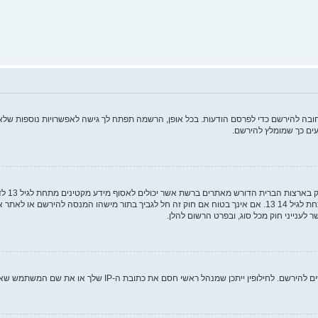
ה להירשם כדי לפרסם הודעות. בכל אופן, הרשמה תפתח לך גישה לאפשרויות נוספות שלא ז
ים כך שמומלץ להירשם.
COPPA, 
מאפוטרופוס חוקי, המאפשר את איסוף פרטי הזיהוי האישיים מקטין מתחת לגיל 14 13. אם אינך בטוח אם חוק זה חל לגבי
ם את כתובת ה-IP שלך או את שם המשתמש שאתה מנסה לרשום. צור קשר עם מנהל ראשי לסיוע.