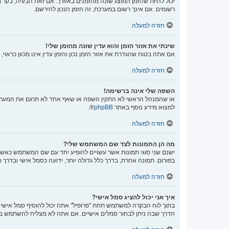
יכול להיות שהזמן המוצג שונה מהזמנים באזורך. אם זאת הבעיה, בקר בל
רשומים. אם אינך רשום במערכת, זה הזמן הנכון להירשם.
חזרה למעלה
שינתי את אזור הזמן והוא עדין שונה מהזמן שלי!
אם אתה בטוח שהגדרת את אזור הזמן נכון והזמן עדין אינו מכוון כראו
חזרה למעלה
השפה שלי אינה ברשימה!
או שהמנהל הראשי לא התקין השפה או שאף אחד לא תרגם את המערכת 
למצוא מידע נוסף באתר
phpBB
®.
חזרה למעלה
מה הן התמונות לצד שם המשתמש שלי?
ישנם שני סוגי תמונות אשר עשויים להופיע יחד עם שם המשתמש כאשר 
בפורום. תמונה אחרת, בדרך כלל גדולה יותר, ידועה כסמל אישי ובדרך 
חזרה למעלה
איך אני יכול להציג סמל אישי?
הדרך שבה ניתן לבחור סמלים אישיים. אם אתה לא מצליח להשתמש בס