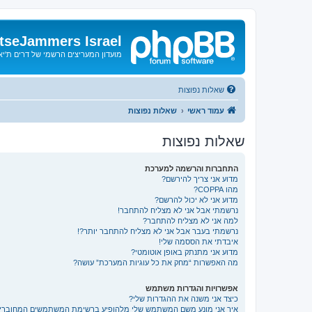
tseJammers Israel
מועדון המעריצים הרשמי של דרים ת'י
שאלות נפוצות
עמוד ראשי
שאלות נפוצות
שאלות נפוצות
התחברות והרשמה למערכת
מדוע אני צריך להירשם?
מהו COPPA?
מדוע אני לא יכול להרשם?
נרשמתי אבל אני לא מצליח להתחבר!
למה אני לא מצליח להתחבר?
נרשמתי בעבר אבל אני לא מצליח להתחבר יותר?!
איבדתי את הססמה שלי!
מדוע אני מתנתק באופן אוטומטי?
מה האפשרות “מחק את כל עוגיות המערכת” עושה?
אפשרויות והגדרות משתמש
כיצד אני משנה את ההגדרות שלי?
איך אני מונע משם המשתמש שלי מלהופיע ברשימת המשתמשים המחוברי