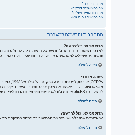
מה הן הכרזות?
מה הם נושאים דביקים?
מה הם נושאים נעולים?
מה הם אייקונים לנושא?
התחברות והרשמה למערכת
מדוע אני צריך להירשם?
לא בטוח שאתה צריך. המנהל הראשי של המערכת יכול להחליט האם חוב
פרטיות או אימיילים למשתמשים אחרים ועוד. ההרשמה לוקחת כמה רגע
חזרה למעלה
מהו COPPA?
לב שקבוצת phpBB אינה יכולה לספק יעוץ חוקי ואינה נקודה ליצירת קשר לענייני חוק מכל סוג, ובפרט הרשום להלן.
חזרה למעלה
מדוע אני לא יכול להרשם?
יש אפשרות שמנהל ראשי סגר את ההרשמה כדי למנוע ממבקרים חדשים להירשם. לחילופין ייתכן שמנהל ראשי חס
חזרה למעלה