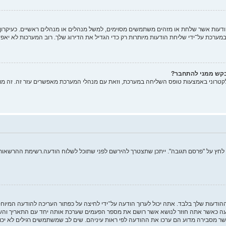
ות אשר שלחת או מזהים משתמשים מסוימים, למשל מנהלים או מנהלים ראשיים. כעיקרון, א
רכת על־ידי שליחת הודעות מיותרות רק כדי הגדיל את הדירוג שלך. רוב המערכות לא יאפש
בקש ממני להתחבר?
קטרוני באמצעות טופס השליחה במערכת, וזאת עם מנהלי המערכת מאפשרים עזר זה. זה מו
 לחץ על "פרסם תגובה". ייתכן שתצטרך להירשם לפני שתוכל לשלוח הודעה.רשימת ההרשאות ש
ההודעות שלך בלבד. אתה יכול לערוך הודעה על־ידי לחיצה על כפתור העריכה להודעה המיו
 כאשר אתה חוזר לנושא אשר רושם את מספר הפעמים שערכת אותה יחד עם התאריך והשעה.
ר מסבירה מדוע הם ערכו את ההודעה לפי ראות עיניהם. שים לב שמשתמשים רגילים לא יכו