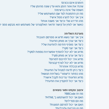
הזמנים אינם נכונים!
שינתי את אזור הזמן והוא עדין שונה מהזמן שלי!
השפה שלי אינה ברשימה!
מה הן התמונות לצד שם המשתמש שלי?
איך אני יכול להציג סמל אישי?
מהו הדירוג שלי וכיצד אני משנה אותו?
כאשר אני לוחץ על קישור הדואר האלקטרוני של משתמש הוא מבקש ממני 
מערכת השליחה
איך אני יוצר נושא חדש או מפרסם תגובה?
כיצד אני עורך או מוחק הודעה?
כיצד אני מוסיף חתימה להודעות שלי?
כיצד אני יוצר סקר?
מדוע אני לא יכול להוסיף אפשרויות נוספות לסקר?
כיצד אני ערוך או מוחק סקר?
מדוע איני יכול להיכנס לפורום?
מדוע אני לא יכול לצרף קבצים?
מדוע קיבלתי אזהרה?
כיצד ניתן לדווח למנהל על הודעות?
מהו כפתור ה“שמור” בשליחת הנושא?
מדוע הודעותיי צריכות לקבל אישור?
כיצד אני יכול להקפיץ את הודעתי?
עיצוב טקסט וסוגי נושאים
מה זה BBCode?
האם אני יכול להשתמש ב־HTML?
מה הם סמיילים?
האם אני יכול לפרסם תמונות?
מה הן הכרזות גלובליות?