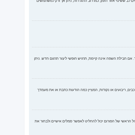
ם לב ששינוי אזור הזמן, כמו רוב ההגדרות, ניתן אך ורק למשתמשים
 חבילת השפה אינה קיימת, תרגיש חופשי ליצור תרגום חדש. ניתן
ים, ריבועים או נקודות, המציין כמה הודעות כתבת או את מעמדך
ארבע השיטות הבאות: Gravatar, גלריה, תמונה מרוחקת או העלאה. המנהל הראשי של הפורום יכול להחליט לאפשר סמלים אישיים ולבחור את