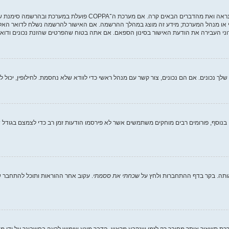
י או מנהל המערכת; מידע זה מוצג במהלך ההרשמה. אם האישור להרשמה נשלח לדואר האלקט
ני העבירה את הודעת האישור בסינון הספאם. אם אתה בטוח שהפרטים שהזנת נכונים ודואר 
וסף, פורומים רבים מוחקים משתמשים אשר לא פירסמו הודעות זמן רב כדי לצמצם בגודל של
ותה. בקר בדף ההתחברות ולחץ על
שכחתי את ססמתי
. עקוב אחר ההוראות ותוכל להתחבר שו
ת תשאיר אותך מחובר רק לזמן שנקבע מראש. הדבר מונע שימוש לרעה בחשבונך על ידי מ