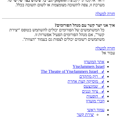
דואר אלקטרוני לקבוצת phpBB
לגבי כל שימוש בצד שלישי
של
מערכת זו, צפה לתשובה מצומצמת או לשום תשובה בכלל.
חזרה למעלה
איך אני יוצר קשר עם מנהל הפורומים?
כל המשתמשים של הפורומים יכולים להשתמש בטופס “יצירת
קשר”, אם מנהל הפורומים הפעיל אפשרות זו.
משתמשים רשומים יכולים לצפות גם בעמוד “הצוות”.
חזרה למעלה
עבור אל
אתר המועדון
YtseJammers Israel
↲ The Theatre of YtseJammers Israel
↲ רוק מתקדם
↲ מוסיקה קצת אחרת
↲ שמונצעס
↲ ציוד ונגנים
↲ הופעות
חברי מועדון
עמוד ראשי
יצירת קשר