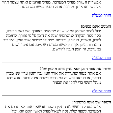
אפשרות זו
ורק מנהלי המערכת, מנהלי פורומים ואתה עצמך תהיו
כן
אלה שיראו אותך מחובר. אתה תספר כמשתמש מוסתר.
חזרה למעלה
הזמנים אינם נכונים!
יכול להיות שהזמן המוצג שונה מהזמנים באזורך. אם זאת הבעיה,
בקר בלוח הבקרה למשתמש ושנה את הזמן על פי אזורך, לדוגמה
לונדון, פאריס, ניו יורק, וכדומה. שים לב ששינוי אזור הזמן, כמו רוב
ההגדרות, ניתן אך ורק למשתמשים רשומים. אם אינך רשום
במערכת, זה הזמן הנכון להירשם.
חזרה למעלה
שינתי את אזור הזמן והוא עדין שונה מהזמן שלי!
אם אתה בטוח שהגדרת את אזור הזמן נכון והזמן עדין אינו מכוון
כראוי, אז כנראה והשעה המוגדרת בשרת אינה נכונה. אנא יידע
מנהל ראשי כדי לתקן את הבעיה
חזרה למעלה
השפה שלי אינה ברשימה!
או שהמנהל הראשי לא התקין השפה או שאף אחד לא תרגם את
המערכת לשפה שלך. נסה לשאול מנהל ראשי האם הוא יכול