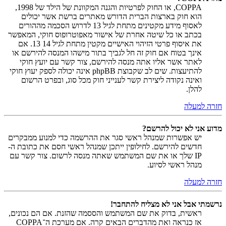
COPPA, או החוק לפרטיות והגנה המקוונת של הילד של 1998,
הוא חוק בארצות הברית הדורש מאתרים ברשת אשר יכולים
לאסוף מידע מקטינים מתחת לגיל 13 לדרוש הסכמה מההורים
בכתב או כל שיטה אחרת של אישור מאפוטרופוס חוקי, המאפשר
את איסוף פרטי הזיהוי האישיים מקטין מתחת לגיל 14 13. אם
אינך בטוח אם חוק זה חל לגביך בתור מישהו המנסה להירשם או
לאתר אשר אליו אתה מנסה להירשם, צור קשר עם יועץ חוקי
להתיעצות. שים לב שקבוצת phpBB אינה יכולה לספק יעוץ חוקי
ואינה נקודה ליצירת קשר לענייני חוק מכל סוג, ובפרט הרשום
להלן.
חזרה למעלה
מדוע אני לא יכול להרשם?
יש אפשרות שמנהל ראשי סגר את ההרשמה כדי למנוע ממבקרים
חדשים להירשם. לחילופין ייתכן שמנהל ראשי חסם את כתובת ה-
IP שלך או את שם המשתמש שאתה מנסה לרשום. צור קשר עם
מנהל ראשי לסיוע.
חזרה למעלה
נרשמתי אבל אני לא מצליח להתחבר!
ראשית, בדוק את שם המשתמש והססמה שהזנת. אם הם נכונים,
אז כנראה ואת מהדברים הבאים קרה. אם מערכת ה־COPPA