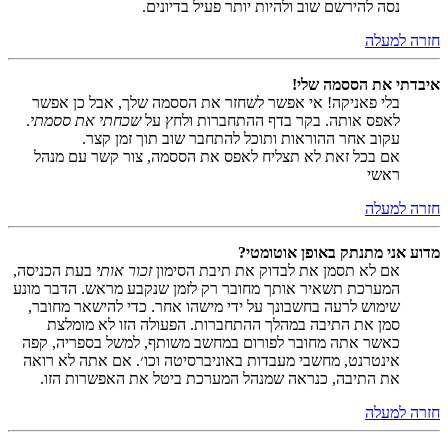
נסה להירשם שוב ולהיות יותר פעיל בדיונים.
חזרה למעלה
איבדתי את הססמה שלי!
בלי פאניקה! אי אפשר לשחזר את הססמה שלך, אבל כן אפשר
לאפס אותה. בקר בדף ההתחברות ולחץ על
שכחתי את ססמתי
.
עקוב אחר ההוראות ותוכל להתחבר שוב תוך זמן קצר.
אם בכל זאת לא תצליח לאפס את הססמה, צור קשר עם מנהל
ראשי
חזרה למעלה
מדוע אני מתנתק באופן אוטומטי?
אם לא תסמן את לבדוק את תיבת הסימון
זכור אותי
בעת הכניסה,
המערכת תשאיר אותך מחובר רק לזמן שנקבע מראש. הדבר מונע
שימוש לרעה בחשבונך על ידי מישהו אחר. כדי להישאר מחובר,
סמן את התיבה במהלך ההתחברות. הפעולה הזו לא מומלצת
כאשר אתה מחובר לפורום במחשב משותף, למשל בספריה, קפה
אינטרנט, מחשבי מעבדות באוניברסיטה וכו׳. אם אתה לא רואה
את התיבה, כנראה שמנהל המערכת ביטל את האפשרות הזו.
חזרה למעלה