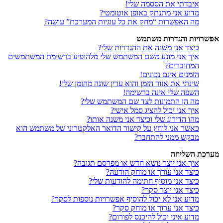
איבדתי את הססמה שלי!
מדוע אני מתנתק באופן אוטומטי?
מה האפשרות “מחק את כל עוגיות המערכת” עושה?
אפשרויות והגדרות משתמש
כיצד אני משנה את ההגדרות שלי?
איך אני מונע משם המשתמש שלי מלהופיע ברשימת המשתמשים
המחוברים?
הזמנים אינם נכונים!
שינתי את אזור הזמן והוא עדין שונה מהזמן שלי!
השפה שלי אינה ברשימה!
מה הן התמונות לצד שם המשתמש שלי?
איך אני יכול להציג סמל אישי?
מהו הדירוג שלי וכיצד אני משנה אותו?
כאשר אני לוחץ על קישור הדואר האלקטרוני של משתמש הוא
מבקש ממני להתחבר?
מערכת השליחה
איך אני יוצר נושא חדש או מפרסם תגובה?
כיצד אני עורך או מוחק הודעה?
כיצד אני מוסיף חתימה להודעות שלי?
כיצד אני יוצר סקר?
מדוע אני לא יכול להוסיף אפשרויות נוספות לסקר?
כיצד אני ערוך או מוחק סקר?
מדוע איני יכול להיכנס לפורום?