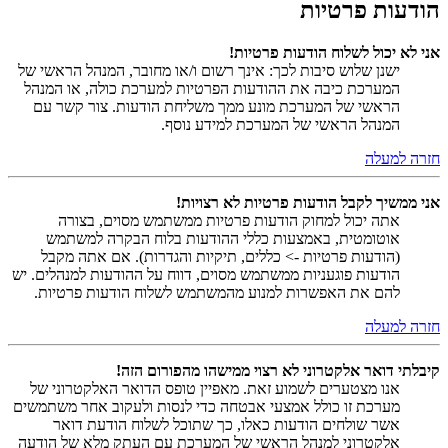
הודעות פרטיות
אני לא יכול לשלוח הודעות פרטיות!
ישנן שלוש סיבות לכך: אינך רשום ו/או מחובר, המנהל הראשי של
המערכת כיבה את ההודעות הפרטיות למערכת כולה, או המנהל
הראשי של המערכת מונע ממך משליחת הודעות. צור קשר עם
המנהל הראשי של המערכת למידע נוסף.
חזרה למעלה
אני ממשיך לקבל הודעות פרטיות לא רצויות!
אתה יכול למחוק הודעות פרטיות ממשתמש מסוים, בצורה
אוטומטית, באמצעות כללי ההודעות בלוח הבקרה למשתמש
(הודעות פרטיות -> כללים, תיקיות והגדרות). אם אתה מקבל
הודעות פוגעניות ממשתמש מסוים, דווח על ההודעות למנהלים. יש
להם את האפשרות למנוע מהמשתמש לשלוח הודעות פרטיות.
חזרה למעלה
קיבלתי דואר אלקטרוני לא רצוי ממישהו מהפורום הזה!
אנו מצטערים לשמוע זאת. מאפיין טופס הדואר האלקטרוני של
מערכת זו כולל אמצעי אבטחה כדי לנסות ולעקוב אחר משתמשים
אשר שולחים הודעות כאלו, כך שתוכל לשלוח הודעת דואר
אלקטרוני למנהל הראשי של המערכת עם העתק מלא של הודעה