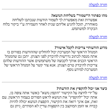
חזרה למעלה
מהו כפתור ה“שמור” בשליחת הנושא?
אפשרות זאת מאפשרת לך לשמור הודעות שנכתבו לשליחה
מאוחרת, תוכל להגיע אליהם שנית לאחר השמירה ע"י ביקור בלוח
הבקרה למשתמש.
חזרה למעלה
מדוע הודעותיי צריכות לקבל אישור?
המנהל הראשי של המערכת יכול להחליט שההודעות בפורום בו
אתה מנסה לכתוב נדרשות להיבדק לפני הצגתן. יתכן גם שהמנהל
הראשי הכניס אותך לקבוצה של משתמשים אשר ההודעות שלהם
צריכות להיבדק טרם הצגתן. אנא צור קשר על המנהל הראשי של
המערכת למידע נוסף.
חזרה למעלה
כיצד אני יכול להקפיץ את הודעתי?
על־ידי לחיצה על הקישור “הקפץ נושא” כאשר אתה צופה בו,
אתה יכול “להקפיץ” את הנושא לראש הפורום בעמוד הראשון. עם
זאת, אם אינך רואה את הקישור, הקפצת הנושא יכולה להיות
כבויה או הזמן המוקצב בין הקפצות עדיין לא הסתיים. ניתן גם