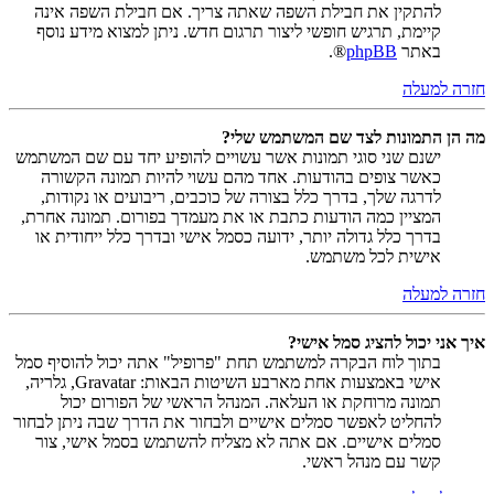
להתקין את חבילת השפה שאתה צריך. אם חבילת השפה אינה
קיימת, תרגיש חופשי ליצור תרגום חדש. ניתן למצוא מידע נוסף
באתר
phpBB
®.
חזרה למעלה
מה הן התמונות לצד שם המשתמש שלי?
ישנם שני סוגי תמונות אשר עשויים להופיע יחד עם שם המשתמש
כאשר צופים בהודעות. אחד מהם עשוי להיות תמונה הקשורה
לדרגה שלך, בדרך כלל בצורה של כוכבים, ריבועים או נקודות,
המציין כמה הודעות כתבת או את מעמדך בפורום. תמונה אחרת,
בדרך כלל גדולה יותר, ידועה כסמל אישי ובדרך כלל ייחודית או
אישית לכל משתמש.
חזרה למעלה
איך אני יכול להציג סמל אישי?
בתוך לוח הבקרה למשתמש תחת "פרופיל" אתה יכול להוסיף סמל
אישי באמצעות אחת מארבע השיטות הבאות: Gravatar, גלריה,
תמונה מרוחקת או העלאה. המנהל הראשי של הפורום יכול
להחליט לאפשר סמלים אישיים ולבחור את הדרך שבה ניתן לבחור
סמלים אישיים. אם אתה לא מצליח להשתמש בסמל אישי, צור
קשר עם מנהל ראשי.