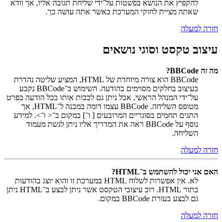
להקפיץ את הנושא בפשטות על־ידי שליחת תגובה אליו, אך וודא
שאתה מציית לחוקי המערכת כאשר אתה עושה כך.
חזרה למעלה
עיצוב טקסט וסוגי נושאים
מה זה BBCode?
BBCode הוא צורה מיוחדת של HTML, המציע שליטה נהדרת
בעיצוב בחלקים מסוימים בהודעה. השימוש ב־BBCode נקבע
על־ידי המנהל הראשי, אבל ניתן גם לכבות אותו בכל הודעה בפרט
מטופס השליחה. BBCode עצמו דומה במבנה ל־HTML, אך
התגים תחמים בסוגריים המרובעים [ ו־] במקום ב־< ו־>. למידע
נוסף על BBCode ראה את המדריך אליו ניתן לגשת מעמוד
השליחה.
חזרה למעלה
האם אני יכול להשתמש ב־HTML?
לא. אין אפשרות לשלוח HTML במערכת זו והוא יוצג בהודעות
בתור HTML. רוב עיצובי הטקסט אשר ניתן לבצע ב־HTML ניתן
גם לבצע בעזרת BBCode במקום.
חזרה למעלה