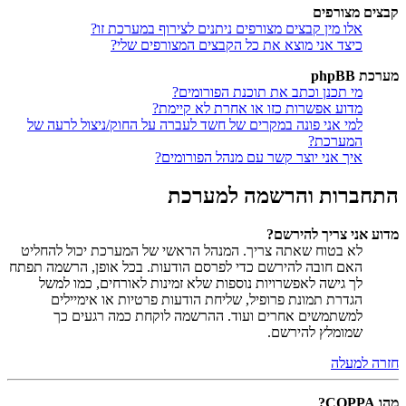
קבצים מצורפים
אלו מין קבצים מצורפים ניתנים לצירוף במערכת זו?
כיצד אני מוצא את כל הקבצים המצורפים שלי?
מערכת phpBB
מי תכנן וכתב את תוכנת הפורומים?
מדוע אפשרות כזו או אחרת לא קיימת?
למי אני פונה במקרים של חשד לעברה על החוק/ניצול לרעה של
המערכת?
איך אני יוצר קשר עם מנהל הפורומים?
התחברות והרשמה למערכת
מדוע אני צריך להירשם?
לא בטוח שאתה צריך. המנהל הראשי של המערכת יכול להחליט
האם חובה להירשם כדי לפרסם הודעות. בכל אופן, הרשמה תפתח
לך גישה לאפשרויות נוספות שלא זמינות לאורחים, כמו למשל
הגדרת תמונת פרופיל, שליחת הודעות פרטיות או אימיילים
למשתמשים אחרים ועוד. ההרשמה לוקחת כמה רגעים כך
שמומלץ להירשם.
חזרה למעלה
מהו COPPA?