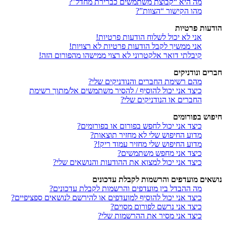
מה היא “קבוצת משתמשים כברירת מחדל”?
מהו הקישור “הצוות”?
הודעות פרטיות
אני לא יכול לשלוח הודעות פרטיות!
אני ממשיך לקבל הודעות פרטיות לא רצויות!
קיבלתי דואר אלקטרוני לא רצוי ממישהו מהפורום הזה!
חברים ונודניקים
מהם רשימת החברים והנודניקים שלי?
כיצד אני יכול להוסיף / להסיר משתמשים אל/מתוך רשימת
החברים או הנודניקים שלי?
חיפוש בפורומים
כיצד אני יכול לחפש בפורום או בפורומים?
מדוע החיפוש שלי לא מחזיר תוצאות?
מדוע החיפוש שלי מחזיר עמוד ריק!?
כיצד אני מחפש משתמשים?
כיצד אני יכול למצוא את ההודעות והנושאים שלי?
נושאים מועדפים והרשמות לקבלת עדכונים
מה ההבדל בין מועדפים והרשמות לקבלת עדכונים?
כיצד אני יכול להוסיף למועדפים או להירשם לנושאים ספציפיים?
כיצד אני נרשם לפורום מסוים?
כיצד אני מסיר את ההרשמות שלי?