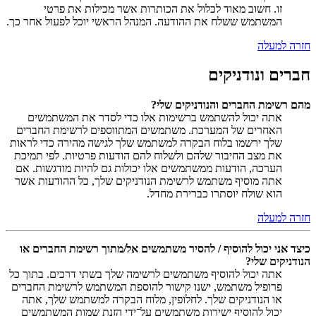
זו. חשוב מאוד לכלול את הכותרות אשר מכילות את פרטי
המשתמש ששלח את ההודעה. המנהל הראשי יוכל לפעול אחר כך.
חזרה למעלה
חברים ונודניקים
מהם רשימת החברים והנודניקים שלי?
אתה יכול להשתמש ברשימות אלו כדי לסדר את המשתמשים
האחרים של המערכת. משתמשים המתווספים לרשימת החברים
שלך ירשמו בלוח הבקרה למשתמש שלך לגישה מהירה כדי לראות
את מצב החיבור שלהם ולשלוח להם הודעות פרטיות. לפי תמיכת
הערכה, הודעות ממשתמשים אלו יכולות גם להיות מודגשות. אם
אתה מוסיף משתמש לרשימת הנודניקים שלך, כל ההודעות אשר
הוא שולח יוסתרו כברירת מחדל.
חזרה למעלה
כיצד אני יכול להוסיף / להסיר משתמשים אל/מתוך רשימת החברים או
הנודניקים שלי?
אתה יכול להוסיף משתמשים לרשימה שלך בשתי דרכים. בתוך כל
פרופיל משתמש, ישנו קישור להוספת המשתמש לרשימת החברים
או הנודניקים שלך. לחלופין, מלוח הבקרה למשתמש שלך, אתה
יכול להוסיף ישירות משתמשים על־ידי הזנת שמות המשתמשים