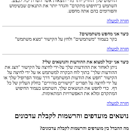
החיפוש שלך החזיק יותר מדי תוצאות אשר השרת יכול לבצע.
השתמש ב“חיפוש מתקדם” והגדר יותר את התנאים שבשימוש
והפורומים בהם אתה מחפש.
חזרה למעלה
כיצד אני מחפש משתמשים?
בקר בעמוד “משתמשים” ולחץ על הקישור “מצא משתמש”
חזרה למעלה
כיצד אני יכול למצוא את ההודעות והנושאים שלי?
ניתן לאחזר את ההודעות שלך על-ידי לחיצה על הקישור "הצג את
ההודעות שלך" בתוך לוח הבקרה למשתמש או על ידי לחיצה על
הקישור "חפש את הודעות המשתמש" דרך עמוד הפרופיל שלך או
על ידי לחיצה על תפריט "קישורים מהירים" בחלק העליון של כל
דף. כדי לחפש את הנושאים שלך, השתמש בעמוד החיפוש
המתקדם ומלא את האפשרויות המתאימות.
חזרה למעלה
נושאים מועדפים והרשמות לקבלת עדכונים
מה ההבדל בין מועדפים והרשמות לקבלת עדכונים?