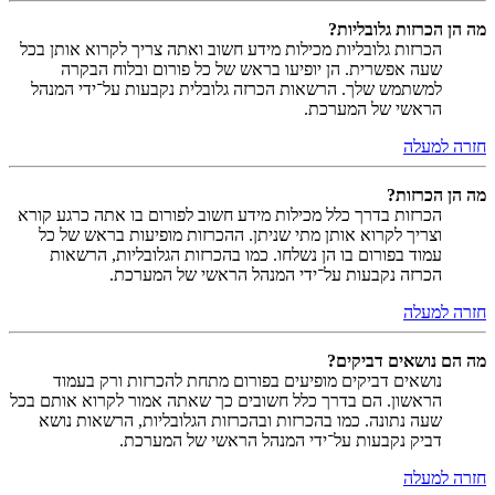
מה הן הכרזות גלובליות?
הכרזות גלובליות מכילות מידע חשוב ואתה צריך לקרוא אותן בכל
שעה אפשרית. הן יופיעו בראש של כל פורום ובלוח הבקרה
למשתמש שלך. הרשאות הכרזה גלובלית נקבעות על־ידי המנהל
הראשי של המערכת.
חזרה למעלה
מה הן הכרזות?
הכרזות בדרך כלל מכילות מידע חשוב לפורום בו אתה כרגע קורא
וצריך לקרוא אותן מתי שניתן. ההכרזות מופיעות בראש של כל
עמוד בפורום בו הן נשלחו. כמו בהכרזות הגלובליות, הרשאות
הכרזה נקבעות על־ידי המנהל הראשי של המערכת.
חזרה למעלה
מה הם נושאים דביקים?
נושאים דביקים מופיעים בפורום מתחת להכרזות ורק בעמוד
הראשון. הם בדרך כלל חשובים כך שאתה אמור לקרוא אותם בכל
שעה נתונה. כמו בהכרזות ובהכרזות הגלובליות, הרשאות נושא
דביק נקבעות על־ידי המנהל הראשי של המערכת.
חזרה למעלה