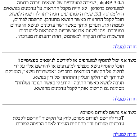
ב-phpBB 3.0, שמירה למועדפים של נושאים עבדה בדומה
למועדפים בדפדפן - לא היית מקבל התראות על עדכונים בנושאים.
החל מגרסה 3.1, שמירה למועדפים דומה יותר להרשמה לנושא.
תוכל לקבל התראות כאשר הנושא מתעדכן. הרשמה לפורום,
לעומת זאת, תעדכן אותך כאשר ישר עדכונים לנושא או פורום
במערכת. ניתן לשנות את אפשרויות ההתראות למועדפים
והרשמות בלוח הבקרה למשתמש, תחת ״העדפות מערכת״.
חזרה למעלה
כיצד אני יכול להוסיף למועדפים או להירשם לנושאים ספציפיים?
תוכל להוסיף נושא ספציפי למועדפים או להירשם אליו על ידי
לחיצה על הקישור המתאים בתפריט "אפשרויות נושא", הממוקם
לנוחותך לצד חלקו העליון והתחתון של דיון בנושא.
תגובה לנושא כאשר התיבה "הודע לי כאשר תגובה נשלחת"
מסומנת גם תרשום אותך לקבל עדכונים מהנושא.
חזרה למעלה
כיצד אני נרשם לפורום מסוים?
Tכדי להרשם לפורום מסוים, לחץ על הקישור “הרשם לקבלת
עדכונים מפורום זה” בתחתית העמוד לאחר הכניסה לפורום.
חזרה למעלה