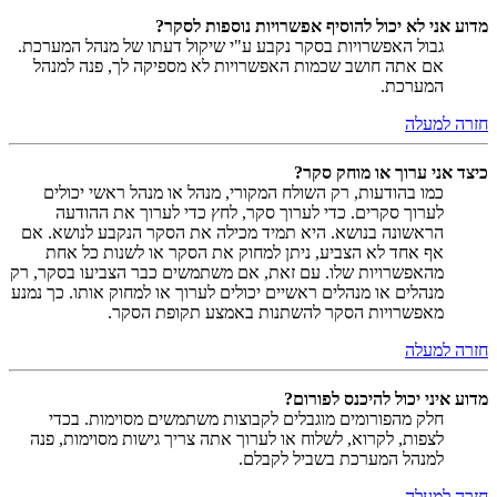
מדוע אני לא יכול להוסיף אפשרויות נוספות לסקר?
גבול האפשרויות בסקר נקבע ע"י שיקול דעתו של מנהל המערכת.
אם אתה חושב שכמות האפשרויות לא מספיקה לך, פנה למנהל
המערכת.
חזרה למעלה
כיצד אני ערוך או מוחק סקר?
כמו בהודעות, רק השולח המקורי, מנהל או מנהל ראשי יכולים
לערוך סקרים. כדי לערוך סקר, לחץ כדי לערוך את ההודעה
הראשונה בנושא. היא תמיד מכילה את הסקר הנקבע לנושא. אם
אף אחד לא הצביע, ניתן למחוק את הסקר או לשנות כל אחת
מהאפשרויות שלו. עם זאת, אם משתמשים כבר הצביעו בסקר, רק
מנהלים או מנהלים ראשיים יכולים לערוך או למחוק אותו. כך נמנע
מאפשרויות הסקר להשתנות באמצע תקופת הסקר.
חזרה למעלה
מדוע איני יכול להיכנס לפורום?
חלק מהפורומים מוגבלים לקבוצות משתמשים מסוימות. בכדי
לצפות, לקרוא, לשלוח או לערוך אתה צריך גישות מסוימות, פנה
למנהל המערכת בשביל לקבלם.
חזרה למעלה