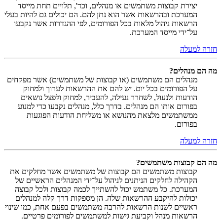
יצירת קבוצות משתמשים או מנהלים, וכד', תלויים תחת מייסד
המערכת ובהרשאות אשר הוא נתן להם. הם יכולים גם להיות בעלי
הרשאות ניהול מלאות בכל הפורומים, לפי ההגדרות אשר נקבעו
על־ידי מייסד המערכת.
חזרה למעלה
מה הם מנהלים?
מנהלים הם משתמשים (או קבוצות של משתמשים) אשר מפקחים
על הפורומים בכל יום. יש להם את ההרשאות לערוך ולמחוק
הודעות ולנעול, לשחרר נעילה, להעביר, למחוק ולפצל נושאים
בפורום אותו הם מנהלים. בדרך כלל, מנהלים נקבעו כדי למנוע
ממשתמשים מלצאת מהנושא או משליחת הודעות הפוגעות
בפורום.
חזרה למעלה
מה הם קבוצות משתמשים?
קבוצות משתמשים הם קבוצות של משתמשים אשר מחלקים את
הקהילה לחלקים הניתנים לניהול על־ידי המנהלים הראשיים של
המערכת. כל משתמש יכול להשתייך לכמה קבוצות ולכל קבוצה
יכולות להיקבע ההרשאות שלה. הן מספקות דרך קלה למנהלים
ראשיים לשנות הרשאות להרבה משתמשים בפעם אחת, כמו שינוי
הרשאות מנהל וקביעת גישות למשתמשים לפורומים פרטיים.