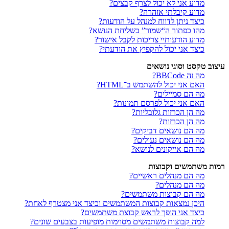
מדוע אני לא יכול לצרף קבצים?
מדוע קיבלתי אזהרה?
כיצד ניתן לדווח למנהל על הודעות?
מהו כפתור ה“שמור” בשליחת הנושא?
מדוע הודעותיי צריכות לקבל אישור?
כיצד אני יכול להקפיץ את הודעתי?
עיצוב טקסט וסוגי נושאים
מה זה BBCode?
האם אני יכול להשתמש ב־HTML?
מה הם סמיילים?
האם אני יכול לפרסם תמונות?
מה הן הכרזות גלובליות?
מה הן הכרזות?
מה הם נושאים דביקים?
מה הם נושאים נעולים?
מה הם אייקונים לנושא?
רמות משתמשים וקבוצות
מה הם מנהלים ראשיים?
מה הם מנהלים?
מה הם קבוצות משתמשים?
היכן נמצאות קבוצות המשתמשים וכיצד אני מצטרף לאחת?
כיצד אני הופך לראש קבוצת משתמשים?
למה קבוצות משתמשים מסוימות מופיעות בצבעים שונים?