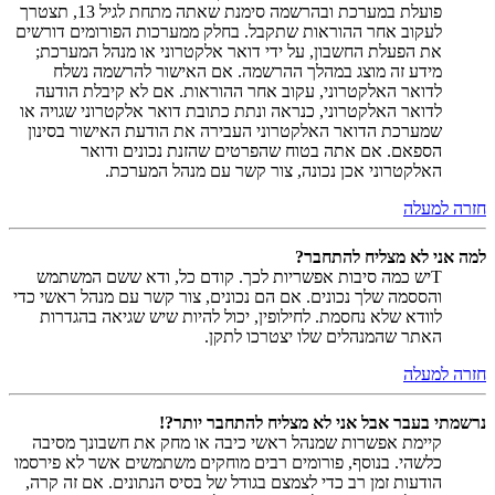
פועלת במערכת ובהרשמה סימנת שאתה מתחת לגיל 13, תצטרך
לעקוב אחר ההוראות שתקבל. בחלק ממערכות הפורומים דורשים
את הפעלת החשבון, על ידי דואר אלקטרוני או מנהל המערכת;
מידע זה מוצג במהלך ההרשמה. אם האישור להרשמה נשלח
לדואר האלקטרוני, עקוב אחר ההוראות. אם לא קיבלת הודעה
לדואר האלקטרוני, כנראה ונתת כתובת דואר אלקטרוני שגויה או
שמערכת הדואר האלקטרוני העבירה את הודעת האישור בסינון
הספאם. אם אתה בטוח שהפרטים שהזנת נכונים ודואר
האלקטרוני אכן נכונה, צור קשר עם מנהל המערכת.
חזרה למעלה
למה אני לא מצליח להתחבר?
Tיש כמה סיבות אפשריות לכך. קודם כל, ודא ששם המשתמש
והססמה שלך נכונים. אם הם נכונים, צור קשר עם מנהל ראשי כדי
לוודא שלא נחסמת. לחילופין, יכול להיות שיש שגיאה בהגדרות
האתר שהמנהלים שלו יצטרכו לתקן.
חזרה למעלה
נרשמתי בעבר אבל אני לא מצליח להתחבר יותר?!
קיימת אפשרות שמנהל ראשי כיבה או מחק את חשבונך מסיבה
כלשהי. בנוסף, פורומים רבים מוחקים משתמשים אשר לא פירסמו
הודעות זמן רב כדי לצמצם בגודל של בסיס הנתונים. אם זה קרה,