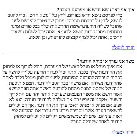
איך אני יוצר נושא חדש או מפרסם תגובה?
כדי לפרסם נושא חדש בפורום, לחץ על "נושא חדש". כדי להגיב
לנושא, לחץ על "פרסם תגובה". ייתכן שתצטרך להירשם לפני
שתוכל לשלוח הודעה.רשימת ההרשאות שלך בכל פורום זמינה
בתחתית מסכי פורום ונושא. לדוגמא: אתה יכול לשלוח נושאים
חדשים, אתה יכול לצרף קבצים להודעות, וכן הלאה.
חזרה למעלה
כיצד אני עורך או מוחק הודעה?
אם אינך מנהל או מנהל ראשי של המערכת, תוכל לערוך או למחוק
את ההודעות שלך בלבד. אתה יכול לערוך הודעה על־ידי לחיצה על
כפתור העריכה להודעה המיוחסת, לפעמים לזמן מוגבל בלבד לאחר
שההודעה נשלחה. אם מישהו כבר הגיב להודעה, תמצא תוספת
קטנה של טקסט המוצג מתחת להודעה כאשר אתה חוזר לנושא
אשר רושם את מספר הפעמים שערכת אותה יחד עם התאריך
והשעה. טקסט זה יופיע רק אם נשלחה להודעה תגובה. הוא לא
יופיע אם מנהל או מנהל ראשי ערך את ההודעה, אך הם יכולים
להשאיר הערה אשר מסבירה מדוע הם ערכו את ההודעה לפי
ראות עיניהם. שים לב שמשתמשים רגילים לא יכולים למחוק
הודעה לאחר שקיבלה תגובה.
חזרה למעלה