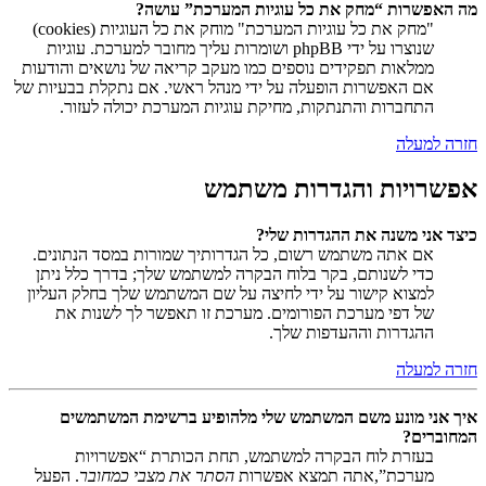
מה האפשרות “מחק את כל עוגיות המערכת” עושה?
"מחק את כל עוגיות המערכת" מוחק את כל העוגיות (cookies)
שנוצרו על ידי phpBB ושומרות עליך מחובר למערכת. עוגיות
ממלאות תפקידים נוספים כמו מעקב קריאה של נושאים והודעות
אם האפשרות הופעלה על ידי מנהל ראשי. אם נתקלת בבעיות של
התחברות והתנתקות, מחיקת עוגיות המערכת יכולה לעזור.
חזרה למעלה
אפשרויות והגדרות משתמש
כיצד אני משנה את ההגדרות שלי?
אם אתה משתמש רשום, כל הגדרותיך שמורות במסד הנתונים.
כדי לשנותם, בקר בלוח הבקרה למשתמש שלך; בדרך כלל ניתן
למצוא קישור על ידי לחיצה על שם המשתמש שלך בחלק העליון
של דפי מערכת הפורומים. מערכת זו תאפשר לך לשנות את
ההגדרות וההעדפות שלך.
חזרה למעלה
איך אני מונע משם המשתמש שלי מלהופיע ברשימת המשתמשים
המחוברים?
בעזרת לוח הבקרה למשתמש, תחת הכותרת “אפשרויות
מערכת”,אתה תמצא אפשרות
הסתר את מצבי כמחובר
. הפעל