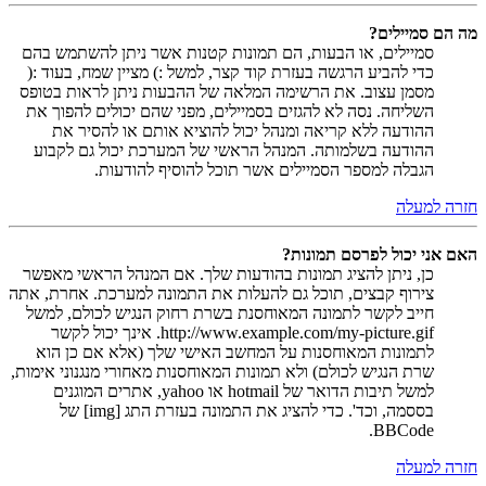
מה הם סמיילים?
סמיילים, או הבעות, הם תמונות קטנות אשר ניתן להשתמש בהם
כדי להביע הרגשה בעזרת קוד קצר, למשל :) מציין שמח, בעוד :(
מסמן עצוב. את הרשימה המלאה של ההבעות ניתן לראות בטופס
השליחה. נסה לא להגזים בסמיילים, מפני שהם יכולים להפוך את
ההודעה ללא קריאה ומנהל יכול להוציא אותם או להסיר את
ההודעה בשלמותה. המנהל הראשי של המערכת יכול גם לקבוע
הגבלה למספר הסמיילים אשר תוכל להוסיף להודעות.
חזרה למעלה
האם אני יכול לפרסם תמונות?
כן, ניתן להציג תמונות בהודעות שלך. אם המנהל הראשי מאפשר
צירוף קבצים, תוכל גם להעלות את התמונה למערכת. אחרת, אתה
חייב לקשר לתמונה המאוחסנת בשרת רחוק הנגיש לכולם, למשל
http://www.example.com/my-picture.gif. אינך יכול לקשר
לתמונות המאוחסנות על המחשב האישי שלך (אלא אם כן הוא
שרת הנגיש לכולם) ולא תמונות המאוחסנות מאחורי מנגנוני אימות,
למשל תיבות הדואר של hotmail או yahoo, אתרים המוגנים
בססמה, וכד'. כדי להציג את התמונה בעזרת התג [img] של
BBCode.
חזרה למעלה