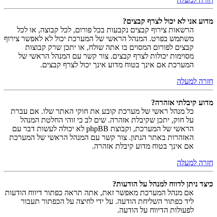
מדוע אני לא יכול לצרף קבצים?
הרשאות צירוף קבצים נקבעות בכל פורום, לכל קבוצה, או לכל
משתמש בפרט. המנהל הראשי של המערכת יכול לא לאפשר צירוף
קבצים לפורום המסוים בו אתה שולח, או יתכן שרק קבוצות
מסוימות יכולות לצרף קבצים. צור קשר עם המנהל הראשי של
המערכת אם אינך בטוח מדוע אינך יכול לצרף קבצים.
חזרה למעלה
מדוע קיבלתי אזהרה?
כל מנהל ראשי של מערכת קובע את חוקי האתר שלו. אם עברת
על חוק, יתכן שקיבלת אזהרה. שים לב כי זוהי החלטת המנהל
הראשי של המערכת, וקבוצת phpBB לא יכולה לעשות דבר עם
האזהרות באתר הנתון. צור קשר עם המנהל הראשי של המערכת
אם אינך בטוח מדוע קיבלת אזהרה.
חזרה למעלה
כיצד ניתן לדווח למנהל על הודעות?
אם מנהל המערכת מאפשר זאת, אתה תראה כפתור דיווח הודעות
ליד כפתור השליחת הודעה. על ידי לחיצה על הכפתור תעבור
לפעולות הדיווח על הודעה.