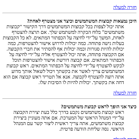
חזרה למעלה
היכן נמצאות קבוצות המשתמשים וכיצד אני מצטרף לאחת?
אתה יכול לצפות בכל קבוצות המשתמשים דרך הקישור “קבוצות
משתמשים” בלוח הבקרה למשתמש שלך. אם תרצה להצטרף
לאחת, המשך על־ידי לחיצה על הכפתור המתאים. לא כל הקבוצות
בעלות גישה פתוחה. כמה יכולות לדרוש אישור להצטרפות, כמה
יכולות להיות סגורות וכמה יכולות אף להסתיר את חברי הקבוצה.
אם הקבוצה פתוחה, אתה יכול להצטרף אליה על־ידי לחיצה על
הכפתור המתאים. אם קבוצה דורשת אישור להצטרפות תוכל
לבקש להצטרף על־ידי לחיצה על הכפתור המתאים. ראש קבוצת
המשתמשים צריך לאשר את בקשתך ויכול לשאול אותך מדוע
אתה רוצה להצטרף לקבוצה. אנא אל תטריד ראש קבוצה אם הוא
דחה את בקשתך. יכולות להיות לו הסיבות שלו.
חזרה למעלה
כיצד אני הופך לראש קבוצת משתמשים?
ראש קבוצת משתמשים נקבע בדרך כלל בעת יצירת הקבוצה
על־ידי המנהל הראשי של המערכת. אם אתה מעוניין ביצירת
קבוצת משתמשים, אתה צריך ראשית ליצור קשר עם המנהל
הראשי. נסה שליחת הודעה פרטית.