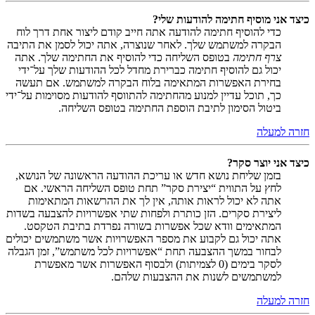
כיצד אני מוסיף חתימה להודעות שלי?
כדי להוסיף חתימה להודעה אתה חייב קודם ליצור אחת דרך לוח
הבקרה למשתמש שלך. לאחר שנוצרה, אתה יכול לסמן את התיבה
צרף חתימה
בטופס השליחה כדי להוסיף את החתימה שלך. אתה
יכול גם להוסיף חתימה כברירת מחדל לכל ההודעות שלך על־ידי
בחירת האפשרות המתאימה בלוח הבקרה למשתמש. אם תעשה
כך, תוכל עדיין למנוע מהחתימה להתווסף להודעות מסוימות על־ידי
ביטול הסימון לתיבת הוספת החתימה בטופס השליחה.
חזרה למעלה
כיצד אני יוצר סקר?
בזמן שליחת נושא חדש או עריכת ההודעה הראשונה של הנושא,
לחץ על התווית “יצירת סקר” תחת טופס השליחה הראשי. אם
אתה לא יכול לראות אותה, אין לך את ההרשאות המתאימות
ליצירת סקרים. הזן כותרת ולפחות שתי אפשרויות להצבעה בשדות
המתאימים וודא שכל אפשרות בשורה נפרדת בתיבת הטקסט.
אתה יכול גם לקבוע את מספר האפשרויות אשר משתמשים יכולים
לבחור במשך ההצבעה תחת “אפשרויות לכל משתמש”, זמן הגבלה
לסקר בימים (0 לצמיתות) ולבסוף האפשרות אשר מאפשרת
למשתמשים לשנות את ההצבעות שלהם.
חזרה למעלה