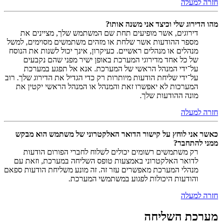
חזרה למעלה
מהו הדירוג שלי וכיצד אני משנה אותו?
דירוגים, אשר מופיעים תחת שם המשתמש שלך, מציינים את
מספר ההודעות אשר שלחת או מזהים משתמשים מסוימים, למשל
מנהלים או מנהלים ראשיים. כעיקרון, אינך יכול לשנות את הנוסח
של כל אחד מדירוגי המערכת באופן ישיר מפני שהם נקבעים
על־ידי המנהל הראשי של המערכת. אנא אל תפגע במערכת
על־ידי שליחת הודעות מיותרות רק כדי הגדיל את הדירוג שלך. רוב
המערכות לא יאפשרו זאת והמנהל או המנהל הראשי יקטין את
מונה ההודעות שלך.
חזרה למעלה
כאשר אני לוחץ על קישור הדואר האלקטרוני של משתמש הוא מבקש
ממני להתחבר?
רק משתמשים רשומים יכולים לשלוח לחברי הפורום הודעות
לדואר האלקטרוני באמצעות טופס השליחה במערכת, וזאת עם
מנהלי המערכת מאפשרים עזר זה. זה מונע משליחת הודעות ספאם
והודעות היכולות לפגוע במשתמשי המערכת.
חזרה למעלה
מערכת השליחה