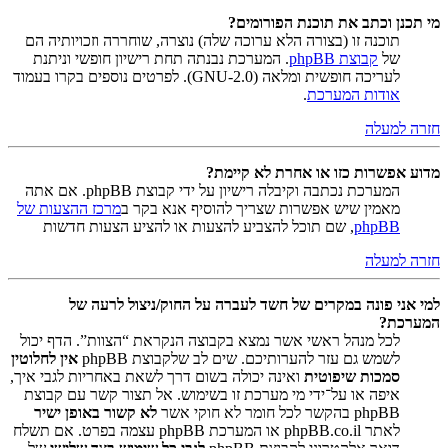
מי תכנן וכתב את תוכנת הפורומים?
תוכנה זו (בצורה הלא ערוכה שלה) נוצרה, שוחררה וזכויותיה הם
של
קבוצת phpBB
. המערכת נבנתה תחת רישיון חופשי וניתנת
לעריכה חופשית ומלאה (GNU-2.0). לפרטים נוספים בקרו בעמוד
אודות המערכת
.
חזרה למעלה
מדוע אפשרות כזו או אחרת לא קיימת?
המערכת נכתבה וקיבלה רישיון על ידי קבוצת phpBB. אם אתה
מאמין שיש אפשרות שצריך להוסיף אנא בקר ב
מרכז ההצעות של
phpBB
, שם תוכל להצביע להצעות או להציע הצעות חדשות
חזרה למעלה
למי אני פונה במקרים של חשד לעברה על החוק/ניצול לרעה של
המערכת?
לכל מנהל ראשי אשר נמצא בקבוצה הנקראת “הצוות”. הדף יכול
לשמש גם עזר להערותיכם. שים לב שלקבוצת phpBB
אין לחלוטין
סמכות שיפוטית
ואינה יכולה בשום דרך לשאת באחריות לגבי איך,
איפה או על־ידי מי מערכת זו בשימוש. אל תצור קשר עם קבוצת
phpBB בהקשר לכל חומר לא חוקי אשר
לא קשור באופן ישיר
לאתר phpBB.co.il או המערכת phpBB עצמה בפרט. אם תשלח