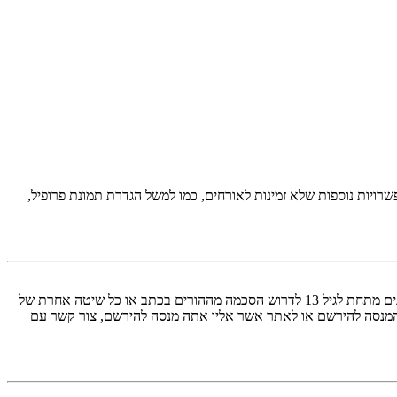
יות נוספות שלא זמינות לאורחים, כמו למשל הגדרת תמונת פרופיל,
COPPA, או החוק לפרטיות והגנה המקוונת של הילד של 1998, הוא חוק בארצות הברית הדורש מאתרים ברשת אשר יכולים לאסוף מידע מקטינים מתחת לגיל 13 לדרוש הסכמה מההורים בכתב או כל שיטה אחרת של
 13. אם אינך בטוח אם חוק זה חל לגביך בתור מישהו המנסה להירשם או לאתר אשר אליו אתה מנסה להירשם, צור קשר עם