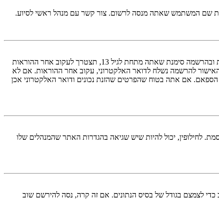
ראשית, בדוק את שם המשתמש והססמה שהזנת. אם הם נכונים, אז כנראה ואת מהדברים הבאים קרה. אם מערכת ה־COPPA פועלת במערכת ובהרשמה סימנת שאתה מתחת לגיל 13, תצטרך לעקוב אחר ההוראות
האישור להרשמה נשלח לדואר האלקטרוני, עקוב אחר ההוראות. אם לא
 הספאם. אם אתה בטוח שהפרטים שהזנת נכונים ודואר האלקטרוני אכן
מת. לחילופין, יכול להיות שיש שגיאה בהגדרות האתר שהמנהלים שלו
די לצמצם בגודל של בסיס הנתונים. אם זה קרה, נסה להירשם שוב