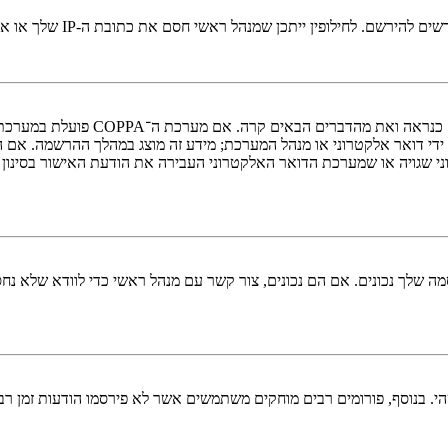
י חסם את כתובת ה-IP שלך או את שם המשתמש שאתה מנסה לרשום. צור קשר עם מנהל ראשי לסיוע.
די דואר אלקטרוני או מנהל המערכת; מידע זה מוצג במהלך ההרשמה. אם 
ני שגויה או שמערכת הדואר האלקטרוני העבירה את הודעת האישור בסינון
 שלך נכונים. אם הם נכונים, צור קשר עם מנהל ראשי כדי לוודא שלא נחס
 בנוסף, פורומים רבים מוחקים משתמשים אשר לא פירסמו הודעות זמן רב כ