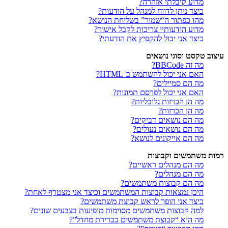
מדוע קיבלתי אזהרה?
כיצד ניתן לדווח למנהל על הודעות?
מהו כפתור ה“שמור” בשליחת הנושא?
מדוע הודעותיי צריכות לקבל אישור?
כיצד אני יכול להקפיץ את הודעתי?
עיצוב טקסט וסוגי נושאים
מה זה BBCode?
האם אני יכול להשתמש ב־HTML?
מה הם סמיילים?
האם אני יכול לפרסם תמונות?
מה הן הכרזות גלובליות?
מה הן הכרזות?
מה הם נושאים דביקים?
מה הם נושאים נעולים?
מה הם אייקונים לנושא?
רמות משתמשים וקבוצות
מה הם מנהלים ראשיים?
מה הם מנהלים?
מה הם קבוצות משתמשים?
היכן נמצאות קבוצות המשתמשים וכיצד אני מצטרף לאחת?
כיצד אני הופך לראש קבוצת משתמשים?
למה קבוצות משתמשים מסוימות מופיעות בצבעים שונים?
מה היא “קבוצת משתמשים כברירת מחדל”?