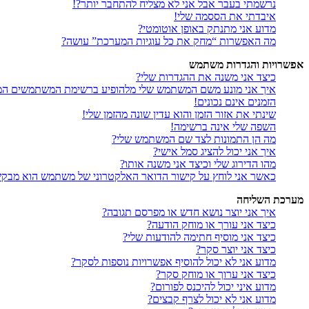
נרשמתי בעבר אבל אני לא מצליח להתחבר יותר?!
איבדתי את הססמה שלי!
מדוע אני מתנתק באופן אוטומטי?
מה האפשרות “מחק את כל עוגיות המערכת” עושה?
אפשרויות והגדרות משתמש
כיצד אני משנה את ההגדרות שלי?
איך אני מונע משם המשתמש שלי מלהופיע ברשימת המשתמשים המ
הזמנים אינם נכונים!
שינתי את אזור הזמן והוא עדין שונה מהזמן שלי!
השפה שלי אינה ברשימה!
מה הן התמונות לצד שם המשתמש שלי?
איך אני יכול להציג סמל אישי?
מהו הדירוג שלי וכיצד אני משנה אותו?
כאשר אני לוחץ על קישור הדואר האלקטרוני של משתמש הוא מבק
מערכת השליחה
איך אני יוצר נושא חדש או מפרסם תגובה?
כיצד אני עורך או מוחק הודעה?
כיצד אני מוסיף חתימה להודעות שלי?
כיצד אני יוצר סקר?
מדוע אני לא יכול להוסיף אפשרויות נוספות לסקר?
כיצד אני ערוך או מוחק סקר?
מדוע איני יכול להיכנס לפורום?
מדוע אני לא יכול לצרף קבצים?