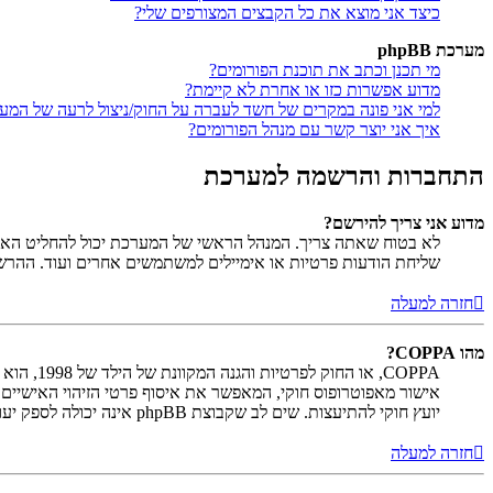
כיצד אני מוצא את כל הקבצים המצורפים שלי?
מערכת phpBB
מי תכנן וכתב את תוכנת הפורומים?
מדוע אפשרות כזו או אחרת לא קיימת?
למי אני פונה במקרים של חשד לעברה על החוק/ניצול לרעה של המע
איך אני יוצר קשר עם מנהל הפורומים?
התחברות והרשמה למערכת
מדוע אני צריך להירשם?
לא בטוח שאתה צריך. המנהל הראשי של המערכת יכול להחליט האם ח
שליחת הודעות פרטיות או אימיילים למשתמשים אחרים ועוד. ההר
חזרה למעלה
מהו COPPA?
יועץ חוקי להתיעצות. שים לב שקבוצת phpBB אינה יכולה לספק יעוץ חוקי ואינה נקודה ליצירת קשר לענייני חוק מכל סוג, ובפרט הרשום להלן.
חזרה למעלה