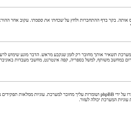
 אותה. בקר בדף ההתחברות ולחץ על
שכחתי את ססמתי
. עקוב אחר ההורא
ערכת תשאיר אותך מחובר רק לזמן שנקבע מראש. הדבר מונע שימוש לרעה 
ום במחשב משותף, למשל בספריה, קפה אינטרנט, מחשבי מעבדות באוניבר
"מחק את כל עוגיות המערכת" מוחק את כל העוגיות (cookies) שנוצרו על ידי phpBB ושומרות 
וגיות המערכת יכולה לעזור.