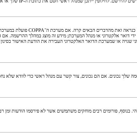
י חסם את כתובת ה-IP שלך או את שם המשתמש שאתה מנסה לרשום. צור קשר עם מנהל ראשי לסיוע.
די דואר אלקטרוני או מנהל המערכת; מידע זה מוצג במהלך ההרשמה. אם 
ני שגויה או שמערכת הדואר האלקטרוני העבירה את הודעת האישור בסינון
 שלך נכונים. אם הם נכונים, צור קשר עם מנהל ראשי כדי לוודא שלא נחס
 בנוסף, פורומים רבים מוחקים משתמשים אשר לא פירסמו הודעות זמן רב כ