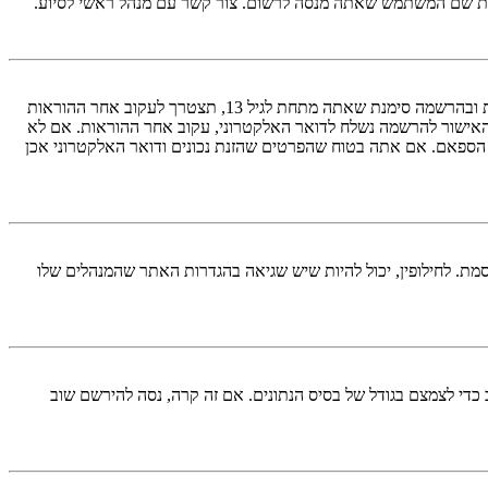
ראשית, בדוק את שם המשתמש והססמה שהזנת. אם הם נכונים, אז כנראה ואת מהדברים הבאים קרה. אם מערכת ה־COPPA פועלת במערכת ובהרשמה סימנת שאתה מתחת לגיל 13, תצטרך לעקוב אחר ההוראות
האישור להרשמה נשלח לדואר האלקטרוני, עקוב אחר ההוראות. אם לא
 הספאם. אם אתה בטוח שהפרטים שהזנת נכונים ודואר האלקטרוני אכן
מת. לחילופין, יכול להיות שיש שגיאה בהגדרות האתר שהמנהלים שלו
די לצמצם בגודל של בסיס הנתונים. אם זה קרה, נסה להירשם שוב