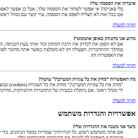
איבדתי את הססמה שלי!
בלי פאניקה! אי אפשר לשחזר את הססמה שלך, אבל כן אפשר לאפס
אם בכל זאת לא תצליח לאפס את הססמה, צור קשר עם מנהל ראשי
חזרה למעלה
מדוע אני מתנתק באופן אוטומטי?
אם לא תסמן את לבדוק את תיבת הסימון
זכור אותי
בעת הכניסה, המ
במהלך ההתחברות. הפעולה הזו לא מומלצת כאשר אתה מחובר לפור
את האפשרות הזו.
חזרה למעלה
מה האפשרות “מחק את כל עוגיות המערכת” עושה?
ידי מנהל ראשי. אם נתקלת בבעיות של התחברות והתנתקות, מחיקת ע
חזרה למעלה
אפשרויות והגדרות משתמש
כיצד אני משנה את ההגדרות שלי?
אם אתה משתמש רשום, כל הגדרותיך שמורות במסד הנתונים. כדי ל
מערכת זו תאפשר לך לשנות את ההגדרות וההעדפות שלך.