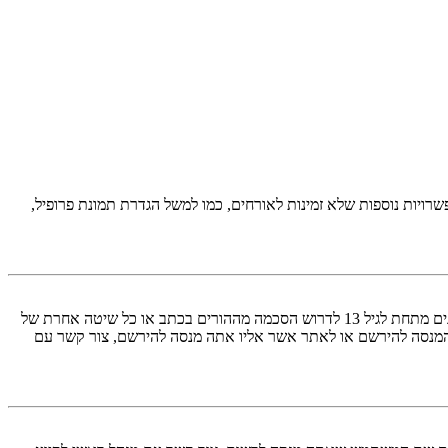
יות נוספות שלא זמינות לאורחים, כמו למשל הגדרת תמונת פרופיל,
COPPA, או החוק לפרטיות והגנה המקוונת של הילד של 1998, הוא חוק בארצות הברית הדורש מאתרים ברשת אשר יכולים לאסוף מידע מקטינים מתחת לגיל 13 לדרוש הסכמה מההורים בכתב או כל שיטה אחרת של
 13. אם אינך בטוח אם חוק זה חל לגביך בתור מישהו המנסה להירשם או לאתר אשר אליו אתה מנסה להירשם, צור קשר עם