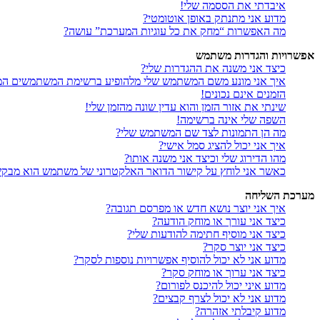
איבדתי את הססמה שלי!
מדוע אני מתנתק באופן אוטומטי?
מה האפשרות “מחק את כל עוגיות המערכת” עושה?
אפשרויות והגדרות משתמש
כיצד אני משנה את ההגדרות שלי?
איך אני מונע משם המשתמש שלי מלהופיע ברשימת המשתמשים המ
הזמנים אינם נכונים!
שינתי את אזור הזמן והוא עדין שונה מהזמן שלי!
השפה שלי אינה ברשימה!
מה הן התמונות לצד שם המשתמש שלי?
איך אני יכול להציג סמל אישי?
מהו הדירוג שלי וכיצד אני משנה אותו?
כאשר אני לוחץ על קישור הדואר האלקטרוני של משתמש הוא מבק
מערכת השליחה
איך אני יוצר נושא חדש או מפרסם תגובה?
כיצד אני עורך או מוחק הודעה?
כיצד אני מוסיף חתימה להודעות שלי?
כיצד אני יוצר סקר?
מדוע אני לא יכול להוסיף אפשרויות נוספות לסקר?
כיצד אני ערוך או מוחק סקר?
מדוע איני יכול להיכנס לפורום?
מדוע אני לא יכול לצרף קבצים?
מדוע קיבלתי אזהרה?