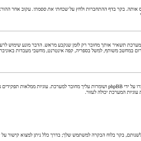
 אותה. בקר בדף ההתחברות ולחץ על
שכחתי את ססמתי
. עקוב אחר ההורא
ערכת תשאיר אותך מחובר רק לזמן שנקבע מראש. הדבר מונע שימוש לרעה 
ום במחשב משותף, למשל בספריה, קפה אינטרנט, מחשבי מעבדות באוניבר
"מחק את כל עוגיות המערכת" מוחק את כל העוגיות (cookies) שנוצרו על ידי phpBB ושומרות 
וגיות המערכת יכולה לעזור.
שנותם, בקר בלוח הבקרה למשתמש שלך; בדרך כלל ניתן למצוא קישור על י