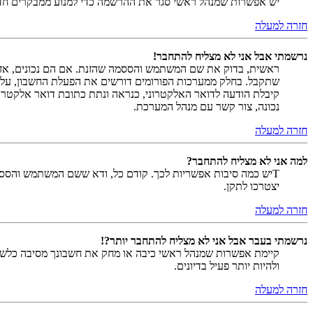
יש אפשרות שמנהל ראשי סגר את ההרשמה כדי למנוע ממבקרים חדשים להירשם. לחילופין ייתכן שמנהל ראש
חזרה למעלה
נרשמתי אבל אני לא מצליח להתחבר!
שתקבל. בחלק ממערכות הפורומים דורשים את הפעלת החשבון, על י
קיבלת הודעה לדואר האלקטרוני, כנראה ונתת כתובת דואר אלקטרו
נכונה, צור קשר עם מנהל המערכת.
חזרה למעלה
למה אני לא מצליח להתחבר?
Tיש כמה סיבות אפשריות לכך. קודם כל, ודא ששם המשתמש והססמה
יצטרכו לתקן.
חזרה למעלה
נרשמתי בעבר אבל אני לא מצליח להתחבר יותר?!
קיימת אפשרות שמנהל ראשי כיבה או מחק את חשבונך מסיבה כלשהי.
ולהיות יותר פעיל בדיונים.
חזרה למעלה