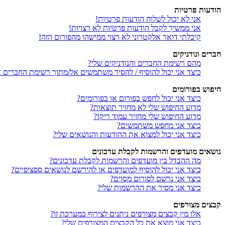
הודעות פרטיות
אני לא יכול לשלוח הודעות פרטיות!
אני ממשיך לקבל הודעות פרטיות לא רצויות!
קיבלתי דואר אלקטרוני לא רצוי ממישהו מהפורום הזה!
חברים ונודניקים
מהם רשימת החברים והנודניקים שלי?
כיצד אני יכול להוסיף / להסיר משתמשים אל/מתוך רשימת החברים או
חיפוש בפורומים
כיצד אני יכול לחפש בפורום או בפורומים?
מדוע החיפוש שלי לא מחזיר תוצאות?
מדוע החיפוש שלי מחזיר עמוד ריק!?
כיצד אני מחפש משתמשים?
כיצד אני יכול למצוא את ההודעות והנושאים שלי?
נושאים מועדפים והרשמות לקבלת עדכונים
מה ההבדל בין מועדפים והרשמות לקבלת עדכונים?
כיצד אני יכול להוסיף למועדפים או להירשם לנושאים ספציפיים?
כיצד אני נרשם לפורום מסוים?
כיצד אני מסיר את ההרשמות שלי?
קבצים מצורפים
אלו מין קבצים מצורפים ניתנים לצירוף במערכת זו?
כיצד אני מוצא את כל הקבצים המצורפים שלי?