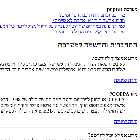
מערכת phpBB
מי תכנן וכתב את תוכנת הפורומים?
מדוע אפשרות כזו או אחרת לא קיימת?
למי אני פונה במקרים של חשד לעברה על החוק/ניצול לרעה של המע
איך אני יוצר קשר עם מנהל הפורומים?
התחברות והרשמה למערכת
מדוע אני צריך להירשם?
לא בטוח שאתה צריך. המנהל הראשי של המערכת יכול להחליט האם ח
שליחת הודעות פרטיות או אימיילים למשתמשים אחרים ועוד. ההר
חזרה למעלה
מהו COPPA?
יועץ חוקי להתיעצות. שים לב שקבוצת phpBB אינה יכולה לספק יעוץ חוקי ואינה נקודה ליצירת קשר לענייני חוק מכל סוג, ובפרט הרשום להלן.
חזרה למעלה
מדוע אני לא יכול להרשם?