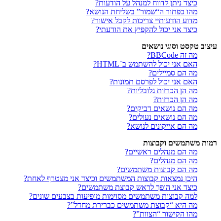
כיצד ניתן לדווח למנהל על הודעות?
מהו כפתור ה“שמור” בשליחת הנושא?
מדוע הודעותיי צריכות לקבל אישור?
כיצד אני יכול להקפיץ את הודעתי?
עיצוב טקסט וסוגי נושאים
מה זה BBCode?
האם אני יכול להשתמש ב־HTML?
מה הם סמיילים?
האם אני יכול לפרסם תמונות?
מה הן הכרזות גלובליות?
מה הן הכרזות?
מה הם נושאים דביקים?
מה הם נושאים נעולים?
מה הם אייקונים לנושא?
רמות משתמשים וקבוצות
מה הם מנהלים ראשיים?
מה הם מנהלים?
מה הם קבוצות משתמשים?
היכן נמצאות קבוצות המשתמשים וכיצד אני מצטרף לאחת?
כיצד אני הופך לראש קבוצת משתמשים?
למה קבוצות משתמשים מסוימות מופיעות בצבעים שונים?
מה היא “קבוצת משתמשים כברירת מחדל”?
מהו הקישור “הצוות”?