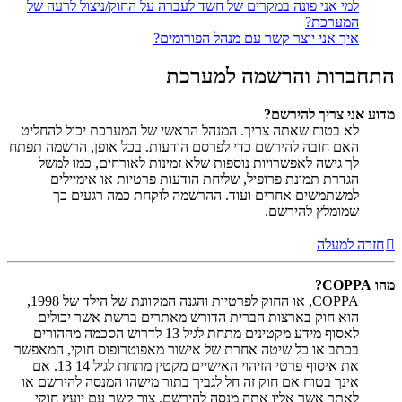
למי אני פונה במקרים של חשד לעברה על החוק/ניצול לרעה של
המערכת?
איך אני יוצר קשר עם מנהל הפורומים?
התחברות והרשמה למערכת
מדוע אני צריך להירשם?
לא בטוח שאתה צריך. המנהל הראשי של המערכת יכול להחליט
האם חובה להירשם כדי לפרסם הודעות. בכל אופן, הרשמה תפתח
לך גישה לאפשרויות נוספות שלא זמינות לאורחים, כמו למשל
הגדרת תמונת פרופיל, שליחת הודעות פרטיות או אימיילים
למשתמשים אחרים ועוד. ההרשמה לוקחת כמה רגעים כך
שמומלץ להירשם.
חזרה למעלה
מהו COPPA?
COPPA, או החוק לפרטיות והגנה המקוונת של הילד של 1998,
הוא חוק בארצות הברית הדורש מאתרים ברשת אשר יכולים
לאסוף מידע מקטינים מתחת לגיל 13 לדרוש הסכמה מההורים
בכתב או כל שיטה אחרת של אישור מאפוטרופוס חוקי, המאפשר
את איסוף פרטי הזיהוי האישיים מקטין מתחת לגיל 14 13. אם
אינך בטוח אם חוק זה חל לגביך בתור מישהו המנסה להירשם או
לאתר אשר אליו אתה מנסה להירשם, צור קשר עם יועץ חוקי