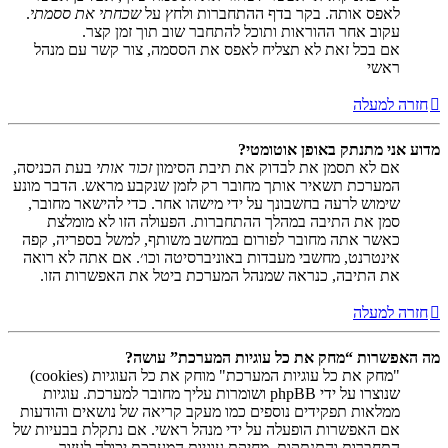
לאפס אותה. בקר בדף ההתחברות ולחץ על
שכחתי את ססמתי
.
עקוב אחר ההוראות ותוכל להתחבר שוב תוך זמן קצר.
אם בכל זאת לא תצליח לאפס את הססמה, צור קשר עם מנהל
ראשי
חזרה למעלה
מדוע אני מתנתק באופן אוטומטי?
אם לא תסמן את לבדוק את תיבת הסימון
זכור אותי
בעת הכניסה,
המערכת תשאיר אותך מחובר רק לזמן שנקבע מראש. הדבר מונע
שימוש לרעה בחשבונך על ידי מישהו אחר. כדי להישאר מחובר,
סמן את התיבה במהלך ההתחברות. הפעולה הזו לא מומלצת
כאשר אתה מחובר לפורום במחשב משותף, למשל בספריה, קפה
אינטרנט, מחשבי מעבדות באוניברסיטה וכו׳. אם אתה לא רואה
את התיבה, כנראה שמנהל המערכת ביטל את האפשרות הזו.
חזרה למעלה
מה האפשרות “מחק את כל עוגיות המערכת” עושה?
"מחק את כל עוגיות המערכת" מוחק את כל העוגיות (cookies)
שנוצרו על ידי phpBB ושומרות עליך מחובר למערכת. עוגיות
ממלאות תפקידים נוספים כמו מעקב קריאה של נושאים והודעות
אם האפשרות הופעלה על ידי מנהל ראשי. אם נתקלת בבעיות של
התחברות והתנתקות, מחיקת עוגיות המערכת יכולה לעזור.