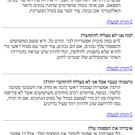
הספאם. אם אתה בטוח שהפרטים שהזנת נכונים ודואר
האלקטרוני אכן נכונה, צור קשר עם מנהל המערכת.
חזרה למעלה
למה אני לא מצליח להתחבר?
Tיש כמה סיבות אפשריות לכך. קודם כל, ודא ששם המשתמש
והססמה שלך נכונים. אם הם נכונים, צור קשר עם מנהל ראשי כדי
לוודא שלא נחסמת. לחילופין, יכול להיות שיש שגיאה בהגדרות
האתר שהמנהלים שלו יצטרכו לתקן.
חזרה למעלה
נרשמתי בעבר אבל אני לא מצליח להתחבר יותר?!
קיימת אפשרות שמנהל ראשי כיבה או מחק את חשבונך מסיבה
כלשהי. בנוסף, פורומים רבים מוחקים משתמשים אשר לא פירסמו
הודעות זמן רב כדי לצמצם בגודל של בסיס הנתונים. אם זה קרה,
נסה להירשם שוב ולהיות יותר פעיל בדיונים.
חזרה למעלה
איבדתי את הססמה שלי!
בלי פאניקה! אי אפשר לשחזר את הססמה שלך, אבל כן אפשר