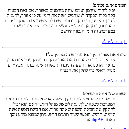
הזמנים אינם נכונים!
יכול להיות שהזמן המוצג שונה מהזמנים באזורך. אם זאת הבעיה,
בקר בלוח הבקרה למשתמש ושנה את הזמן על פי אזורך, לדוגמה
לונדון, פאריס, ניו יורק, וכדומה. שים לב ששינוי אזור הזמן, כמו רוב
ההגדרות, ניתן אך ורק למשתמשים רשומים. אם אינך רשום
במערכת, זה הזמן הנכון להירשם.
חזרה למעלה
שינתי את אזור הזמן והוא עדין שונה מהזמן שלי!
אם אתה בטוח שהגדרת את אזור הזמן נכון והזמן עדין אינו מכוון
כראוי, אז כנראה והשעה המוגדרת בשרת אינה נכונה. אנא יידע
מנהל ראשי כדי לתקן את הבעיה
חזרה למעלה
השפה שלי אינה ברשימה!
או שהמנהל הראשי לא התקין השפה או שאף אחד לא תרגם את
המערכת לשפה שלך. נסה לשאול מנהל ראשי האם הוא יכול
להתקין את חבילת השפה שאתה צריך. אם חבילת השפה אינה
קיימת, תרגיש חופשי ליצור תרגום חדש. ניתן למצוא מידע נוסף
באתר
phpBB
®.