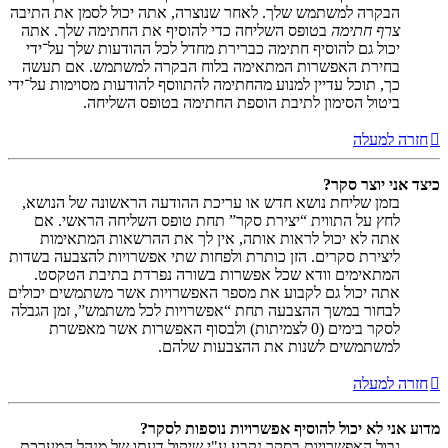
הבקרה למשתמש שלך. לאחר שנוצרה, אתה יכול לסמן את התיבה
צרף חתימה
בטופס השליחה כדי להוסיף את החתימה שלך. אתה
יכול גם להוסיף חתימה כברירת מחדל לכל ההודעות שלך על־ידי
בחירת האפשרות המתאימה בלוח הבקרה למשתמש. אם תעשה
כך, תוכל עדיין למנוע מהחתימה להתווסף להודעות מסוימות על־ידי
ביטול הסימון לתיבת הוספת החתימה בטופס השליחה.
חזרה למעלה
כיצד אני יוצר סקר?
בזמן שליחת נושא חדש או עריכת ההודעה הראשונה של הנושא,
לחץ על התווית “יצירת סקר” תחת טופס השליחה הראשי. אם
אתה לא יכול לראות אותה, אין לך את ההרשאות המתאימות
ליצירת סקרים. הזן כותרת ולפחות שתי אפשרויות להצבעה בשדות
המתאימים וודא שכל אפשרות בשורה נפרדת בתיבת הטקסט.
אתה יכול גם לקבוע את מספר האפשרויות אשר משתמשים יכולים
לבחור במשך ההצבעה תחת “אפשרויות לכל משתמש”, זמן הגבלה
לסקר בימים (0 לצמיתות) ולבסוף האפשרות אשר מאפשרת
למשתמשים לשנות את ההצבעות שלהם.
חזרה למעלה
מדוע אני לא יכול להוסיף אפשרויות נוספות לסקר?
גבול האפשרויות בסקר נקבע ע"י שיקול דעתו של מנהל המערכת.