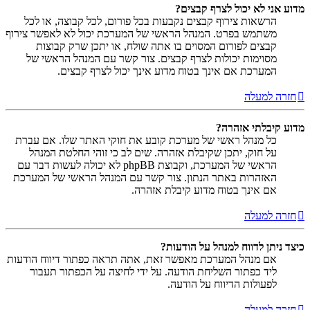
מדוע אני לא יכול לצרף קבצים?
הרשאות צירוף קבצים נקבעות בכל פורום, לכל קבוצה, או לכל
משתמש בפרט. המנהל הראשי של המערכת יכול לא לאפשר צירוף
קבצים לפורום המסוים בו אתה שולח, או יתכן שרק קבוצות
מסוימות יכולות לצרף קבצים. צור קשר עם המנהל הראשי של
המערכת אם אינך בטוח מדוע אינך יכול לצרף קבצים.
חזרה למעלה
מדוע קיבלתי אזהרה?
כל מנהל ראשי של מערכת קובע את חוקי האתר שלו. אם עברת
על חוק, יתכן שקיבלת אזהרה. שים לב כי זוהי החלטת המנהל
הראשי של המערכת, וקבוצת phpBB לא יכולה לעשות דבר עם
האזהרות באתר הנתון. צור קשר עם המנהל הראשי של המערכת
אם אינך בטוח מדוע קיבלת אזהרה.
חזרה למעלה
כיצד ניתן לדווח למנהל על הודעות?
אם מנהל המערכת מאפשר זאת, אתה תראה כפתור דיווח הודעות
ליד כפתור השליחת הודעה. על ידי לחיצה על הכפתור תעבור
לפעולות הדיווח על הודעה.
חזרה למעלה