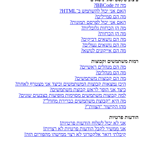
מה זה BBCode?
האם אני יכול להשתמש ב־HTML?
מה הם סמיילים?
האם אני יכול לפרסם תמונות?
מה הן הכרזות גלובליות?
מה הן הכרזות?
מה הם נושאים דביקים?
מה הם נושאים נעולים?
מה הם אייקונים לנושא?
רמות משתמשים וקבוצות
מה הם מנהלים ראשיים?
מה הם מנהלים?
מה הם קבוצות משתמשים?
היכן נמצאות קבוצות המשתמשים וכיצד אני מצטרף לאחת?
כיצד אני הופך לראש קבוצת משתמשים?
למה קבוצות משתמשים מסוימות מופיעות בצבעים שונים?
מה היא “קבוצת משתמשים כברירת מחדל”?
מהו הקישור “הצוות”?
הודעות פרטיות
אני לא יכול לשלוח הודעות פרטיות!
אני ממשיך לקבל הודעות פרטיות לא רצויות!
קיבלתי דואר אלקטרוני לא רצוי ממישהו מהפורום הזה!