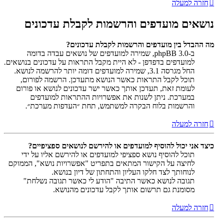
חזרה למעלה
נושאים מועדפים והרשמות לקבלת עדכונים
מה ההבדל בין מועדפים והרשמות לקבלת עדכונים?
ב-phpBB 3.0, שמירה למועדפים של נושאים עבדה בדומה
למועדפים בדפדפן - לא היית מקבל התראות על עדכונים בנושאים.
החל מגרסה 3.1, שמירה למועדפים דומה יותר להרשמה לנושא.
תוכל לקבל התראות כאשר הנושא מתעדכן. הרשמה לפורום,
לעומת זאת, תעדכן אותך כאשר ישר עדכונים לנושא או פורום
במערכת. ניתן לשנות את אפשרויות ההתראות למועדפים
והרשמות בלוח הבקרה למשתמש, תחת ״העדפות מערכת״.
חזרה למעלה
כיצד אני יכול להוסיף למועדפים או להירשם לנושאים ספציפיים?
תוכל להוסיף נושא ספציפי למועדפים או להירשם אליו על ידי
לחיצה על הקישור המתאים בתפריט "אפשרויות נושא", הממוקם
לנוחותך לצד חלקו העליון והתחתון של דיון בנושא.
תגובה לנושא כאשר התיבה "הודע לי כאשר תגובה נשלחת"
מסומנת גם תרשום אותך לקבל עדכונים מהנושא.
חזרה למעלה