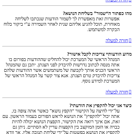
מהו כפתור ה“שמור” בשליחת הנושא?
אפשרות זאת מאפשרת לך לשמור הודעות שנכתבו לשליחה
מאוחרת, תוכל להגיע אליהם שנית לאחר השמירה ע"י ביקור בלוח
הבקרה למשתמש.
חזרה למעלה
מדוע הודעותיי צריכות לקבל אישור?
המנהל הראשי של המערכת יכול להחליט שההודעות בפורום בו
אתה מנסה לכתוב נדרשות להיבדק לפני הצגתן. יתכן גם שהמנהל
הראשי הכניס אותך לקבוצה של משתמשים אשר ההודעות שלהם
צריכות להיבדק טרם הצגתן. אנא צור קשר על המנהל הראשי של
המערכת למידע נוסף.
חזרה למעלה
כיצד אני יכול להקפיץ את הודעתי?
על־ידי לחיצה על הקישור “הקפץ נושא” כאשר אתה צופה בו,
אתה יכול “להקפיץ” את הנושא לראש הפורום בעמוד הראשון. עם
זאת, אם אינך רואה את הקישור, הקפצת הנושא יכולה להיות
כבויה או הזמן המוקצב בין הקפצות עדיין לא הסתיים. ניתן גם
להקפיץ את הנושא בפשטות על־ידי שליחת תגובה אליו, אך וודא