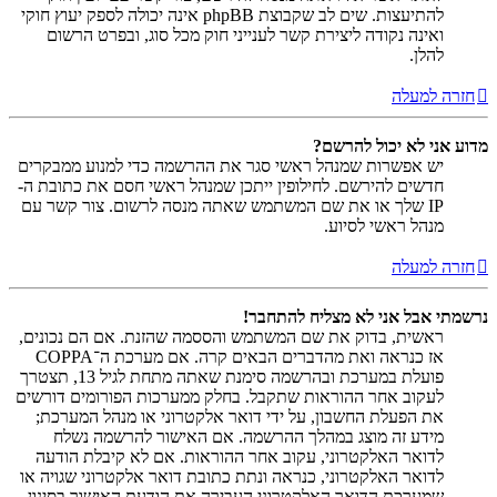
להתיעצות. שים לב שקבוצת phpBB אינה יכולה לספק יעוץ חוקי
ואינה נקודה ליצירת קשר לענייני חוק מכל סוג, ובפרט הרשום
להלן.
חזרה למעלה
מדוע אני לא יכול להרשם?
יש אפשרות שמנהל ראשי סגר את ההרשמה כדי למנוע ממבקרים
חדשים להירשם. לחילופין ייתכן שמנהל ראשי חסם את כתובת ה-
IP שלך או את שם המשתמש שאתה מנסה לרשום. צור קשר עם
מנהל ראשי לסיוע.
חזרה למעלה
נרשמתי אבל אני לא מצליח להתחבר!
ראשית, בדוק את שם המשתמש והססמה שהזנת. אם הם נכונים,
אז כנראה ואת מהדברים הבאים קרה. אם מערכת ה־COPPA
פועלת במערכת ובהרשמה סימנת שאתה מתחת לגיל 13, תצטרך
לעקוב אחר ההוראות שתקבל. בחלק ממערכות הפורומים דורשים
את הפעלת החשבון, על ידי דואר אלקטרוני או מנהל המערכת;
מידע זה מוצג במהלך ההרשמה. אם האישור להרשמה נשלח
לדואר האלקטרוני, עקוב אחר ההוראות. אם לא קיבלת הודעה
לדואר האלקטרוני, כנראה ונתת כתובת דואר אלקטרוני שגויה או
שמערכת הדואר האלקטרוני העבירה את הודעת האישור בסינון