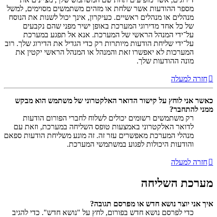
מספר ההודעות אשר שלחת או מזהים משתמשים מסוימים, למשל
מנהלים או מנהלים ראשיים. כעיקרון, אינך יכול לשנות את הנוסח
של כל אחד מדירוגי המערכת באופן ישיר מפני שהם נקבעים
על־ידי המנהל הראשי של המערכת. אנא אל תפגע במערכת
על־ידי שליחת הודעות מיותרות רק כדי הגדיל את הדירוג שלך. רוב
המערכות לא יאפשרו זאת והמנהל או המנהל הראשי יקטין את
מונה ההודעות שלך.
חזרה למעלה
כאשר אני לוחץ על קישור הדואר האלקטרוני של משתמש הוא מבקש
ממני להתחבר?
רק משתמשים רשומים יכולים לשלוח לחברי הפורום הודעות
לדואר האלקטרוני באמצעות טופס השליחה במערכת, וזאת עם
מנהלי המערכת מאפשרים עזר זה. זה מונע משליחת הודעות ספאם
והודעות היכולות לפגוע במשתמשי המערכת.
חזרה למעלה
מערכת השליחה
איך אני יוצר נושא חדש או מפרסם תגובה?
כדי לפרסם נושא חדש בפורום, לחץ על "נושא חדש". כדי להגיב