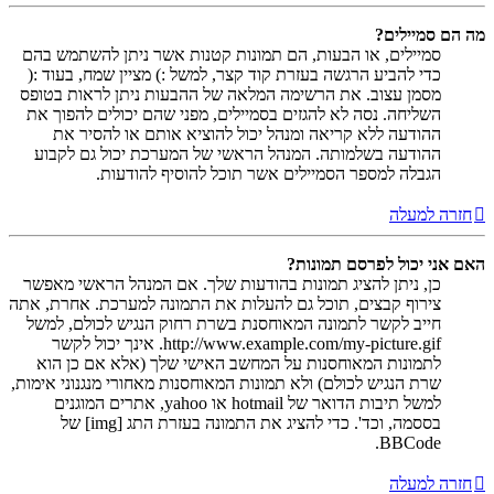
מה הם סמיילים?
סמיילים, או הבעות, הם תמונות קטנות אשר ניתן להשתמש בהם
כדי להביע הרגשה בעזרת קוד קצר, למשל :) מציין שמח, בעוד :(
מסמן עצוב. את הרשימה המלאה של ההבעות ניתן לראות בטופס
השליחה. נסה לא להגזים בסמיילים, מפני שהם יכולים להפוך את
ההודעה ללא קריאה ומנהל יכול להוציא אותם או להסיר את
ההודעה בשלמותה. המנהל הראשי של המערכת יכול גם לקבוע
הגבלה למספר הסמיילים אשר תוכל להוסיף להודעות.
חזרה למעלה
האם אני יכול לפרסם תמונות?
כן, ניתן להציג תמונות בהודעות שלך. אם המנהל הראשי מאפשר
צירוף קבצים, תוכל גם להעלות את התמונה למערכת. אחרת, אתה
חייב לקשר לתמונה המאוחסנת בשרת רחוק הנגיש לכולם, למשל
http://www.example.com/my-picture.gif. אינך יכול לקשר
לתמונות המאוחסנות על המחשב האישי שלך (אלא אם כן הוא
שרת הנגיש לכולם) ולא תמונות המאוחסנות מאחורי מנגנוני אימות,
למשל תיבות הדואר של hotmail או yahoo, אתרים המוגנים
בססמה, וכד'. כדי להציג את התמונה בעזרת התג [img] של
BBCode.
חזרה למעלה