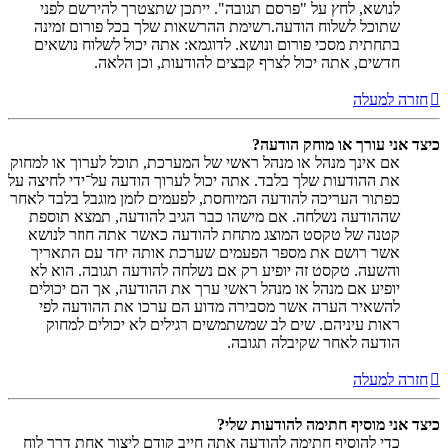
לנושא, לחץ על "פרסם תגובה". ייתכן שתצטרך להירשם לפני
שתוכל לשלוח הודעה.רשימת ההרשאות שלך בכל פורום זמינה
בתחתית מסכי פורום ונושא. לדוגמא: אתה יכול לשלוח נושאים
חדשים, אתה יכול לצרף קבצים להודעות, וכן הלאה.
חזרה למעלה
כיצד אני עורך או מוחק הודעה?
אם אינך מנהל או מנהל ראשי של המערכת, תוכל לערוך או למחוק
את ההודעות שלך בלבד. אתה יכול לערוך הודעה על־ידי לחיצה על
כפתור העריכה להודעה המיוחסת, לפעמים לזמן מוגבל בלבד לאחר
שההודעה נשלחה. אם מישהו כבר הגיב להודעה, תמצא תוספת
קטנה של טקסט המוצג מתחת להודעה כאשר אתה חוזר לנושא
אשר רושם את מספר הפעמים שערכת אותה יחד עם התאריך
והשעה. טקסט זה יופיע רק אם נשלחה להודעה תגובה. הוא לא
יופיע אם מנהל או מנהל ראשי ערך את ההודעה, אך הם יכולים
להשאיר הערה אשר מסבירה מדוע הם ערכו את ההודעה לפי
ראות עיניהם. שים לב שמשתמשים רגילים לא יכולים למחוק
הודעה לאחר שקיבלה תגובה.
חזרה למעלה
כיצד אני מוסיף חתימה להודעות שלי?
כדי להוסיף חתימה להודעה אתה חייב קודם ליצור אחת דרך לוח