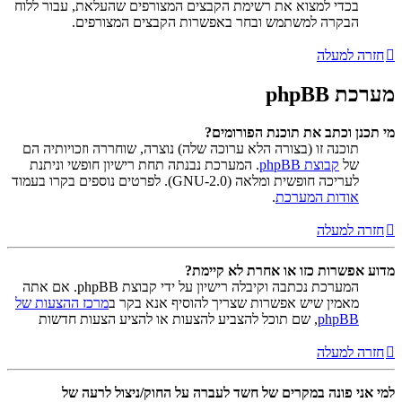
בכדי למצוא את רשימת הקבצים המצורפים שהעלאת, עבור ללוח
הבקרה למשתמש ובחר באפשרות הקבצים המצורפים.
חזרה למעלה
מערכת phpBB
מי תכנן וכתב את תוכנת הפורומים?
תוכנה זו (בצורה הלא ערוכה שלה) נוצרה, שוחררה וזכויותיה הם
של
קבוצת phpBB
. המערכת נבנתה תחת רישיון חופשי וניתנת
לעריכה חופשית ומלאה (GNU-2.0). לפרטים נוספים בקרו בעמוד
אודות המערכת
.
חזרה למעלה
מדוע אפשרות כזו או אחרת לא קיימת?
המערכת נכתבה וקיבלה רישיון על ידי קבוצת phpBB. אם אתה
מאמין שיש אפשרות שצריך להוסיף אנא בקר ב
מרכז ההצעות של
phpBB
, שם תוכל להצביע להצעות או להציע הצעות חדשות
חזרה למעלה
למי אני פונה במקרים של חשד לעברה על החוק/ניצול לרעה של