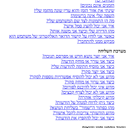
המחוברים?
הזמנים אינם נכונים!
שינתי את אזור הזמן והוא עדין שונה מהזמן שלי!
השפה שלי אינה ברשימה!
מה הן התמונות לצד שם המשתמש שלי?
איך אני יכול להציג סמל אישי?
מהו הדירוג שלי וכיצד אני משנה אותו?
כאשר אני לוחץ על קישור הדואר האלקטרוני של משתמש הוא
מבקש ממני להתחבר?
מערכת השליחה
איך אני יוצר נושא חדש או מפרסם תגובה?
כיצד אני עורך או מוחק הודעה?
כיצד אני מוסיף חתימה להודעות שלי?
כיצד אני יוצר סקר?
מדוע אני לא יכול להוסיף אפשרויות נוספות לסקר?
כיצד אני ערוך או מוחק סקר?
מדוע איני יכול להיכנס לפורום?
מדוע אני לא יכול לצרף קבצים?
מדוע קיבלתי אזהרה?
כיצד ניתן לדווח למנהל על הודעות?
מהו כפתור ה“שמור” בשליחת הנושא?
מדוע הודעותיי צריכות לקבל אישור?
כיצד אני יכול להקפיץ את הודעתי?
עיצוב טקסט וסוגי נושאים