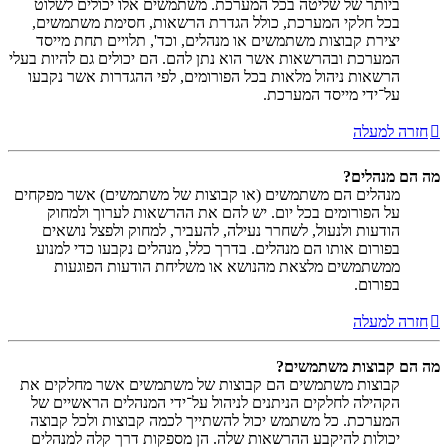
ביותר של שליטה בכל המערכת. משתמשים אלו יכולים לשלוט
בכל חלקי המערכת, כולל הגדרת הרשאות, חסימת משתמשים,
יצירת קבוצות משתמשים או מנהלים, וכד', תלויים תחת מייסד
המערכת ובהרשאות אשר הוא נתן להם. הם יכולים גם להיות בעלי
הרשאות ניהול מלאות בכל הפורומים, לפי ההגדרות אשר נקבעו
על־ידי מייסד המערכת.
חזרה למעלה
מה הם מנהלים?
מנהלים הם משתמשים (או קבוצות של משתמשים) אשר מפקחים
על הפורומים בכל יום. יש להם את ההרשאות לערוך ולמחוק
הודעות ולנעול, לשחרר נעילה, להעביר, למחוק ולפצל נושאים
בפורום אותו הם מנהלים. בדרך כלל, מנהלים נקבעו כדי למנוע
ממשתמשים מלצאת מהנושא או משליחת הודעות הפוגעות
בפורום.
חזרה למעלה
מה הם קבוצות משתמשים?
קבוצות משתמשים הם קבוצות של משתמשים אשר מחלקים את
הקהילה לחלקים הניתנים לניהול על־ידי המנהלים הראשיים של
המערכת. כל משתמש יכול להשתייך לכמה קבוצות ולכל קבוצה
יכולות להיקבע ההרשאות שלה. הן מספקות דרך קלה למנהלים