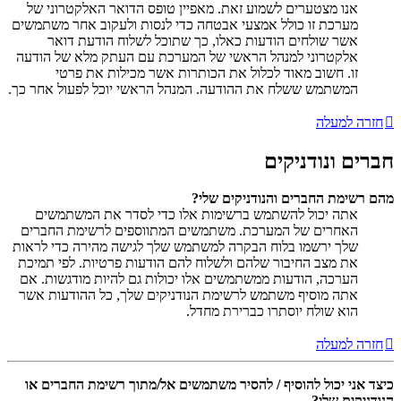
אנו מצטערים לשמוע זאת. מאפיין טופס הדואר האלקטרוני של
מערכת זו כולל אמצעי אבטחה כדי לנסות ולעקוב אחר משתמשים
אשר שולחים הודעות כאלו, כך שתוכל לשלוח הודעת דואר
אלקטרוני למנהל הראשי של המערכת עם העתק מלא של הודעה
זו. חשוב מאוד לכלול את הכותרות אשר מכילות את פרטי
המשתמש ששלח את ההודעה. המנהל הראשי יוכל לפעול אחר כך.
חזרה למעלה
חברים ונודניקים
מהם רשימת החברים והנודניקים שלי?
אתה יכול להשתמש ברשימות אלו כדי לסדר את המשתמשים
האחרים של המערכת. משתמשים המתווספים לרשימת החברים
שלך ירשמו בלוח הבקרה למשתמש שלך לגישה מהירה כדי לראות
את מצב החיבור שלהם ולשלוח להם הודעות פרטיות. לפי תמיכת
הערכה, הודעות ממשתמשים אלו יכולות גם להיות מודגשות. אם
אתה מוסיף משתמש לרשימת הנודניקים שלך, כל ההודעות אשר
הוא שולח יוסתרו כברירת מחדל.
חזרה למעלה
כיצד אני יכול להוסיף / להסיר משתמשים אל/מתוך רשימת החברים או
הנודניקים שלי?