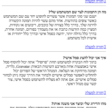
חזרה למעלה
מה הן התמונות לצד שם המשתמש שלי?
ישנם שני סוגי תמונות אשר עשויים להופיע יחד עם שם המשתמש
כאשר צופים בהודעות. אחד מהם עשוי להיות תמונה הקשורה
לדרגה שלך, בדרך כלל בצורה של כוכבים, ריבועים או נקודות,
המציין כמה הודעות כתבת או את מעמדך בפורום. תמונה אחרת,
בדרך כלל גדולה יותר, ידועה כסמל אישי ובדרך כלל ייחודית או
אישית לכל משתמש.
חזרה למעלה
איך אני יכול להציג סמל אישי?
בתוך לוח הבקרה למשתמש תחת "פרופיל" אתה יכול להוסיף סמל
אישי באמצעות אחת מארבע השיטות הבאות: Gravatar, גלריה,
תמונה מרוחקת או העלאה. המנהל הראשי של הפורום יכול
להחליט לאפשר סמלים אישיים ולבחור את הדרך שבה ניתן לבחור
סמלים אישיים. אם אתה לא מצליח להשתמש בסמל אישי, צור
קשר עם מנהל ראשי.
חזרה למעלה
מהו הדירוג שלי וכיצד אני משנה אותו?
דירוגים, אשר מופיעים תחת שם המשתמש שלך, מציינים את