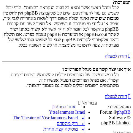
המערכת?
לכל מנהל ראשי אשר נמצא בקבוצה הנקראת “הצוות”. הדף יכול
לשמש גם עזר להערותיכם. שים לב שלקבוצת phpBB
אין לחלוטין
סמכות שיפוטית
ואינה יכולה בשום דרך לשאת באחריות לגבי איך,
איפה או על־ידי מי מערכת זו בשימוש. אל תצור קשר עם קבוצת
phpBB בהקשר לכל חומר לא חוקי אשר
לא קשור באופן ישיר
לאתר phpBB.co.il או המערכת phpBB עצמה בפרט. אם תשלח
דואר אלקטרוני לקבוצת phpBB
לגבי כל שימוש בצד שלישי
של
מערכת זו, צפה לתשובה מצומצמת או לשום תשובה בכלל.
חזרה למעלה
איך אני יוצר קשר עם מנהל הפורומים?
כל המשתמשים של הפורומים יכולים להשתמש בטופס “יצירת
קשר”, אם מנהל הפורומים הפעיל אפשרות זו.
משתמשים רשומים יכולים לצפות גם בעמוד “הצוות”.
חזרה למעלה
עבור אל
מופעל על ידי
אתר המועדון
YtseJammers Israel
® Forum
phpBB
Software ©
↲ The Theatre of YtseJammers Israel
phpBB Limited
↲ רוק מתקדם
↲ מוסיקה קצת אחרת
מבוסס על