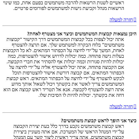
ראשיים לשנות הרשאות להרבה משתמשים בפעם אחת, כמו שינוי
הרשאות מנהל וקביעת גישות למשתמשים לפורומים פרטיים.
חזרה למעלה
היכן נמצאות קבוצות המשתמשים וכיצד אני מצטרף לאחת?
אתה יכול לצפות בכל קבוצות המשתמשים דרך הקישור “קבוצות
משתמשים” בלוח הבקרה למשתמש שלך. אם תרצה להצטרף
לאחת, המשך על־ידי לחיצה על הכפתור המתאים. לא כל הקבוצות
בעלות גישה פתוחה. כמה יכולות לדרוש אישור להצטרפות, כמה
יכולות להיות סגורות וכמה יכולות אף להסתיר את חברי הקבוצה.
אם הקבוצה פתוחה, אתה יכול להצטרף אליה על־ידי לחיצה על
הכפתור המתאים. אם קבוצה דורשת אישור להצטרפות תוכל
לבקש להצטרף על־ידי לחיצה על הכפתור המתאים. ראש קבוצת
המשתמשים צריך לאשר את בקשתך ויכול לשאול אותך מדוע
אתה רוצה להצטרף לקבוצה. אנא אל תטריד ראש קבוצה אם הוא
דחה את בקשתך. יכולות להיות לו הסיבות שלו.
חזרה למעלה
כיצד אני הופך לראש קבוצת משתמשים?
ראש קבוצת משתמשים נקבע בדרך כלל בעת יצירת הקבוצה
על־ידי המנהל הראשי של המערכת. אם אתה מעוניין ביצירת
קבוצת משתמשים, אתה צריך ראשית ליצור קשר עם המנהל