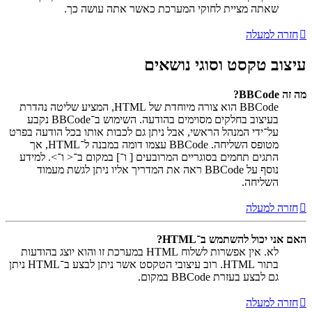
שאתה מציית לחוקי המערכת כאשר אתה עושה כך.
חזרה למעלה
עיצוב טקסט וסוגי נושאים
מה זה BBCode?
BBCode הוא צורה מיוחדת של HTML, המציע שליטה נהדרת
בעיצוב בחלקים מסוימים בהודעה. השימוש ב־BBCode נקבע
על־ידי המנהל הראשי, אבל ניתן גם לכבות אותו בכל הודעה בפרט
מטופס השליחה. BBCode עצמו דומה במבנה ל־HTML, אך
התגים תחמים בסוגריים המרובעים [ ו־] במקום ב־< ו־>. למידע
נוסף על BBCode ראה את המדריך אליו ניתן לגשת מעמוד
השליחה.
חזרה למעלה
האם אני יכול להשתמש ב־HTML?
לא. אין אפשרות לשלוח HTML במערכת זו והוא יוצג בהודעות
בתור HTML. רוב עיצובי הטקסט אשר ניתן לבצע ב־HTML ניתן
גם לבצע בעזרת BBCode במקום.
חזרה למעלה