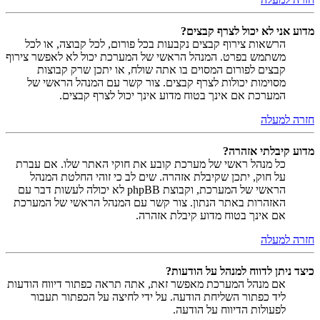
מדוע אני לא יכול לצרף קבצים?
הרשאות צירוף קבצים נקבעות בכל פורום, לכל קבוצה, או לכל
משתמש בפרט. המנהל הראשי של המערכת יכול לא לאפשר צירוף
קבצים לפורום המסוים בו אתה שולח, או יתכן שרק קבוצות
מסוימות יכולות לצרף קבצים. צור קשר עם המנהל הראשי של
המערכת אם אינך בטוח מדוע אינך יכול לצרף קבצים.
חזרה למעלה
מדוע קיבלתי אזהרה?
כל מנהל ראשי של מערכת קובע את חוקי האתר שלו. אם עברת
על חוק, יתכן שקיבלת אזהרה. שים לב כי זוהי החלטת המנהל
הראשי של המערכת, וקבוצת phpBB לא יכולה לעשות דבר עם
האזהרות באתר הנתון. צור קשר עם המנהל הראשי של המערכת
אם אינך בטוח מדוע קיבלת אזהרה.
חזרה למעלה
כיצד ניתן לדווח למנהל על הודעות?
אם מנהל המערכת מאפשר זאת, אתה תראה כפתור דיווח הודעות
ליד כפתור השליחת הודעה. על ידי לחיצה על הכפתור תעבור
לפעולות הדיווח על הודעה.