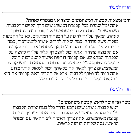
חזרה למעלה
היכן נמצאות קבוצות המשתמשים וכיצד אני מצטרף לאחת?
אתה יכול לצפות בכל קבוצות המשתמשים דרך הקישור “קבוצות
משתמשים” בלוח הבקרה למשתמש שלך. אם תרצה להצטרף
לאחת, המשך על־ידי לחיצה על הכפתור המתאים. לא כל הקבוצות
בעלות גישה פתוחה. כמה יכולות לדרוש אישור להצטרפות, כמה
יכולות להיות סגורות וכמה יכולות אף להסתיר את חברי הקבוצה.
אם הקבוצה פתוחה, אתה יכול להצטרף אליה על־ידי לחיצה על
הכפתור המתאים. אם קבוצה דורשת אישור להצטרפות תוכל
לבקש להצטרף על־ידי לחיצה על הכפתור המתאים. ראש קבוצת
המשתמשים צריך לאשר את בקשתך ויכול לשאול אותך מדוע
אתה רוצה להצטרף לקבוצה. אנא אל תטריד ראש קבוצה אם הוא
דחה את בקשתך. יכולות להיות לו הסיבות שלו.
חזרה למעלה
כיצד אני הופך לראש קבוצת משתמשים?
ראש קבוצת משתמשים נקבע בדרך כלל בעת יצירת הקבוצה
על־ידי המנהל הראשי של המערכת. אם אתה מעוניין ביצירת
קבוצת משתמשים, אתה צריך ראשית ליצור קשר עם המנהל
הראשי. נסה שליחת הודעה פרטית.