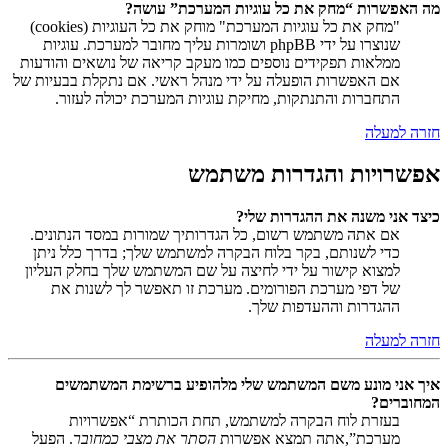
מה האפשרות “מחק את כל עוגיות המערכת” עושה?
"מחק את כל עוגיות המערכת" מוחק את כל העוגיות (cookies)
שנוצרו על ידי phpBB ושומרות עליך מחובר למערכת. עוגיות
ממלאות תפקידים נוספים כמו מעקב קריאה של נושאים והודעות
אם האפשרות הופעלה על ידי מנהל ראשי. אם נתקלת בבעיות של
התחברות והתנתקות, מחיקת עוגיות המערכת יכולה לעזור.
חזרה למעלה
אפשרויות והגדרות משתמש
כיצד אני משנה את ההגדרות שלי?
אם אתה משתמש רשום, כל הגדרותיך שמורות במסד הנתונים.
כדי לשנותם, בקר בלוח הבקרה למשתמש שלך; בדרך כלל ניתן
למצוא קישור על ידי לחיצה על שם המשתמש שלך בחלק העליון
של דפי מערכת הפורומים. מערכת זו תאפשר לך לשנות את
ההגדרות וההעדפות שלך.
חזרה למעלה
איך אני מונע משם המשתמש שלי מלהופיע ברשימת המשתמשים
המחוברים?
בעזרת לוח הבקרה למשתמש, תחת הכותרת “אפשרויות
מערכת”,אתה תמצא אפשרות
הסתר את מצבי כמחובר
. הפעל