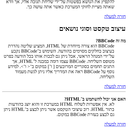
להקפיץ את הנושא בפשטות על־ידי שליחת תגובה אליו, אך וודא
שאתה מציית לחוקי המערכת כאשר אתה עושה כך.
חזרה למעלה
עיצוב טקסט וסוגי נושאים
מה זה BBCode?
BBCode הוא צורה מיוחדת של HTML, המציע שליטה נהדרת
בעיצוב בחלקים מסוימים בהודעה. השימוש ב־BBCode נקבע
על־ידי המנהל הראשי, אבל ניתן גם לכבות אותו בכל הודעה בפרט
מטופס השליחה. BBCode עצמו דומה במבנה ל־HTML, אך
התגים תחמים בסוגריים המרובעים [ ו־] במקום ב־< ו־>. למידע
נוסף על BBCode ראה את המדריך אליו ניתן לגשת מעמוד
השליחה.
חזרה למעלה
האם אני יכול להשתמש ב־HTML?
לא. אין אפשרות לשלוח HTML במערכת זו והוא יוצג בהודעות
בתור HTML. רוב עיצובי הטקסט אשר ניתן לבצע ב־HTML ניתן
גם לבצע בעזרת BBCode במקום.
חזרה למעלה