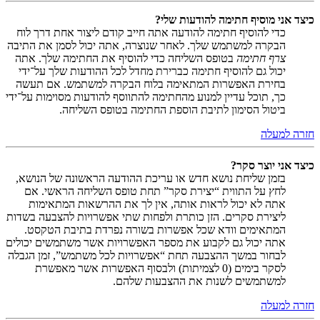
כיצד אני מוסיף חתימה להודעות שלי?
כדי להוסיף חתימה להודעה אתה חייב קודם ליצור אחת דרך לוח
הבקרה למשתמש שלך. לאחר שנוצרה, אתה יכול לסמן את התיבה
צרף חתימה
בטופס השליחה כדי להוסיף את החתימה שלך. אתה
יכול גם להוסיף חתימה כברירת מחדל לכל ההודעות שלך על־ידי
בחירת האפשרות המתאימה בלוח הבקרה למשתמש. אם תעשה
כך, תוכל עדיין למנוע מהחתימה להתווסף להודעות מסוימות על־ידי
ביטול הסימון לתיבת הוספת החתימה בטופס השליחה.
חזרה למעלה
כיצד אני יוצר סקר?
בזמן שליחת נושא חדש או עריכת ההודעה הראשונה של הנושא,
לחץ על התווית “יצירת סקר” תחת טופס השליחה הראשי. אם
אתה לא יכול לראות אותה, אין לך את ההרשאות המתאימות
ליצירת סקרים. הזן כותרת ולפחות שתי אפשרויות להצבעה בשדות
המתאימים וודא שכל אפשרות בשורה נפרדת בתיבת הטקסט.
אתה יכול גם לקבוע את מספר האפשרויות אשר משתמשים יכולים
לבחור במשך ההצבעה תחת “אפשרויות לכל משתמש”, זמן הגבלה
לסקר בימים (0 לצמיתות) ולבסוף האפשרות אשר מאפשרת
למשתמשים לשנות את ההצבעות שלהם.
חזרה למעלה