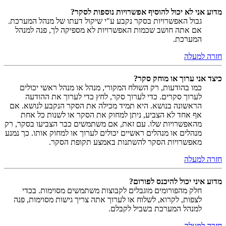
מדוע אני לא יכול להוסיף אפשרויות נוספות לסקר?
גבול האפשרויות בסקר נקבע ע"י שיקול דעתו של מנהל המערכת.
אם אתה חושב שכמות האפשרויות לא מספיקה לך, פנה למנהל
המערכת.
חזרה למעלה
כיצד אני ערוך או מוחק סקר?
כמו בהודעות, רק השולח המקורי, מנהל או מנהל ראשי יכולים
לערוך סקרים. כדי לערוך סקר, לחץ כדי לערוך את ההודעה
הראשונה בנושא. היא תמיד מכילה את הסקר הנקבע לנושא. אם
אף אחד לא הצביע, ניתן למחוק את הסקר או לשנות כל אחת
מהאפשרויות שלו. עם זאת, אם משתמשים כבר הצביעו בסקר, רק
מנהלים או מנהלים ראשיים יכולים לערוך או למחוק אותו. כך נמנע
מאפשרויות הסקר להשתנות באמצע תקופת הסקר.
חזרה למעלה
מדוע איני יכול להיכנס לפורום?
חלק מהפורומים מוגבלים לקבוצות משתמשים מסוימות. בכדי
לצפות, לקרוא, לשלוח או לערוך אתה צריך גישות מסוימות, פנה
למנהל המערכת בשביל לקבלם.
חזרה למעלה