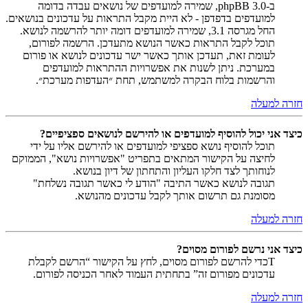
ב-phpBB 3.0, שמירה למועדפים של נושאים עבדה בדומה
למועדפים בדפדפן - לא היית מקבל התראות על עדכונים בנושאים.
החל מגרסה 3.1, שמירה למועדפים דומה יותר להרשמה לנושא.
תוכל לקבל התראות כאשר הנושא מתעדכן. הרשמה לפורום,
לעומת זאת, תעדכן אותך כאשר ישר עדכונים לנושא או פורום
במערכת. ניתן לשנות את אפשרויות ההתראות למועדפים
והרשמות בלוח הבקרה למשתמש, תחת ״העדפות מערכת״.
חזרה למעלה
כיצד אני יכול להוסיף למועדפים או להירשם לנושאים ספציפיים?
תוכל להוסיף נושא ספציפי למועדפים או להירשם אליו על ידי
לחיצה על הקישור המתאים בתפריט "אפשרויות נושא", הממוקם
לנוחותך לצד חלקו העליון והתחתון של דיון בנושא.
תגובה לנושא כאשר התיבה "הודע לי כאשר תגובה נשלחת"
מסומנת גם תרשום אותך לקבל עדכונים מהנושא.
חזרה למעלה
כיצד אני נרשם לפורום מסוים?
Tכדי להרשם לפורום מסוים, לחץ על הקישור “הרשם לקבלת
עדכונים מפורום זה” בתחתית העמוד לאחר הכניסה לפורום.
חזרה למעלה