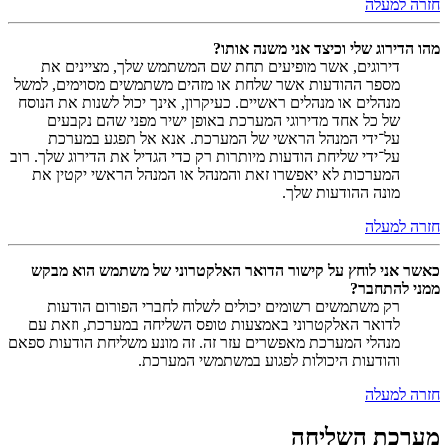
חזרה למעלה
מהו הדירוג שלי וכיצד אני משנה אותו?
דירוגים, אשר מופיעים תחת שם המשתמש שלך, מציינים את
מספר ההודעות אשר שלחת או מזהים משתמשים מסוימים, למשל
מנהלים או מנהלים ראשיים. כעיקרון, אינך יכול לשנות את הנוסח
של כל אחד מדירוגי המערכת באופן ישיר מפני שהם נקבעים
על־ידי המנהל הראשי של המערכת. אנא אל תפגע במערכת
על־ידי שליחת הודעות מיותרות רק כדי הגדיל את הדירוג שלך. רוב
המערכות לא יאפשרו זאת והמנהל או המנהל הראשי יקטין את
מונה ההודעות שלך.
חזרה למעלה
כאשר אני לוחץ על קישור הדואר האלקטרוני של משתמש הוא מבקש
ממני להתחבר?
רק משתמשים רשומים יכולים לשלוח לחברי הפורום הודעות
לדואר האלקטרוני באמצעות טופס השליחה במערכת, וזאת עם
מנהלי המערכת מאפשרים עזר זה. זה מונע משליחת הודעות ספאם
והודעות היכולות לפגוע במשתמשי המערכת.
חזרה למעלה
מערכת השליחה