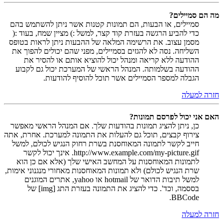
מה הם סמיילים?
סמיילים, או הבעות, הם תמונות קטנות אשר ניתן להשתמש בהם
כדי להביע הרגשה בעזרת קוד קצר, למשל :) מציין שמח, בעוד :(
מסמן עצוב. את הרשימה המלאה של ההבעות ניתן לראות בטופס
השליחה. נסה לא להגזים בסמיילים, מפני שהם יכולים להפוך את
ההודעה ללא קריאה ומנהל יכול להוציא אותם או להסיר את
ההודעה בשלמותה. המנהל הראשי של המערכת יכול גם לקבוע
הגבלה למספר הסמיילים אשר תוכל להוסיף להודעות.
חזרה למעלה
האם אני יכול לפרסם תמונות?
כן, ניתן להציג תמונות בהודעות שלך. אם המנהל הראשי מאפשר
צירוף קבצים, תוכל גם להעלות את התמונה למערכת. אחרת, אתה
חייב לקשר לתמונה המאוחסנת בשרת רחוק הנגיש לכולם, למשל
http://www.example.com/my-picture.gif. אינך יכול לקשר
לתמונות המאוחסנות על המחשב האישי שלך (אלא אם כן הוא
שרת הנגיש לכולם) ולא תמונות המאוחסנות מאחורי מנגנוני אימות,
למשל תיבות הדואר של hotmail או yahoo, אתרים המוגנים
בססמה, וכד'. כדי להציג את התמונה בעזרת התג [img] של
BBCode.
חזרה למעלה