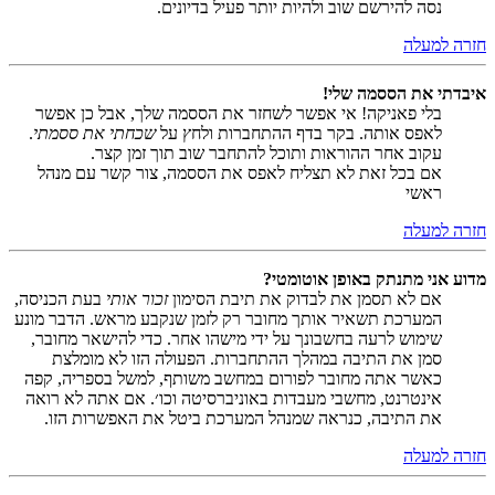
נסה להירשם שוב ולהיות יותר פעיל בדיונים.
חזרה למעלה
איבדתי את הססמה שלי!
בלי פאניקה! אי אפשר לשחזר את הססמה שלך, אבל כן אפשר
לאפס אותה. בקר בדף ההתחברות ולחץ על
שכחתי את ססמתי
.
עקוב אחר ההוראות ותוכל להתחבר שוב תוך זמן קצר.
אם בכל זאת לא תצליח לאפס את הססמה, צור קשר עם מנהל
ראשי
חזרה למעלה
מדוע אני מתנתק באופן אוטומטי?
אם לא תסמן את לבדוק את תיבת הסימון
זכור אותי
בעת הכניסה,
המערכת תשאיר אותך מחובר רק לזמן שנקבע מראש. הדבר מונע
שימוש לרעה בחשבונך על ידי מישהו אחר. כדי להישאר מחובר,
סמן את התיבה במהלך ההתחברות. הפעולה הזו לא מומלצת
כאשר אתה מחובר לפורום במחשב משותף, למשל בספריה, קפה
אינטרנט, מחשבי מעבדות באוניברסיטה וכו׳. אם אתה לא רואה
את התיבה, כנראה שמנהל המערכת ביטל את האפשרות הזו.
חזרה למעלה