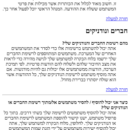
זו. חשוב מאוד לכלול את הכותרות אשר מכילות את פרטי
המשתמש ששלח את ההודעה. המנהל הראשי יוכל לפעול אחר כך.
חזרה למעלה
חברים ונודניקים
מהם רשימת החברים והנודניקים שלי?
אתה יכול להשתמש ברשימות אלו כדי לסדר את המשתמשים
האחרים של המערכת. משתמשים המתווספים לרשימת החברים
שלך ירשמו בלוח הבקרה למשתמש שלך לגישה מהירה כדי לראות
את מצב החיבור שלהם ולשלוח להם הודעות פרטיות. לפי תמיכת
הערכה, הודעות ממשתמשים אלו יכולות גם להיות מודגשות. אם
אתה מוסיף משתמש לרשימת הנודניקים שלך, כל ההודעות אשר
הוא שולח יוסתרו כברירת מחדל.
חזרה למעלה
כיצד אני יכול להוסיף / להסיר משתמשים אל/מתוך רשימת החברים או
הנודניקים שלי?
אתה יכול להוסיף משתמשים לרשימה שלך בשתי דרכים. בתוך כל
פרופיל משתמש, ישנו קישור להוספת המשתמש לרשימת החברים
או הנודניקים שלך. לחלופין, מלוח הבקרה למשתמש שלך, אתה
יכול להוסיף ישירות משתמשים על־ידי הזנת שמות המשתמשים