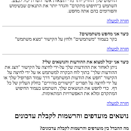
החיפוש שלך החזיק יותר מדי תוצאות אשר השרת יכול לבצע.
השתמש ב“חיפוש מתקדם” והגדר יותר את התנאים שבשימוש
והפורומים בהם אתה מחפש.
חזרה למעלה
כיצד אני מחפש משתמשים?
בקר בעמוד “משתמשים” ולחץ על הקישור “מצא משתמש”
חזרה למעלה
כיצד אני יכול למצוא את ההודעות והנושאים שלי?
ניתן לאחזר את ההודעות שלך על-ידי לחיצה על הקישור "הצג את
ההודעות שלך" בתוך לוח הבקרה למשתמש או על ידי לחיצה על
הקישור "חפש את הודעות המשתמש" דרך עמוד הפרופיל שלך או
על ידי לחיצה על תפריט "קישורים מהירים" בחלק העליון של כל
דף. כדי לחפש את הנושאים שלך, השתמש בעמוד החיפוש
המתקדם ומלא את האפשרויות המתאימות.
חזרה למעלה
נושאים מועדפים והרשמות לקבלת עדכונים
מה ההבדל בין מועדפים והרשמות לקבלת עדכונים?