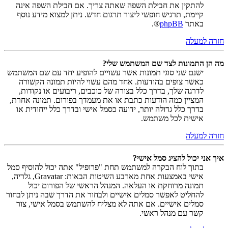
להתקין את חבילת השפה שאתה צריך. אם חבילת השפה אינה
קיימת, תרגיש חופשי ליצור תרגום חדש. ניתן למצוא מידע נוסף
באתר
phpBB
®.
חזרה למעלה
מה הן התמונות לצד שם המשתמש שלי?
ישנם שני סוגי תמונות אשר עשויים להופיע יחד עם שם המשתמש
כאשר צופים בהודעות. אחד מהם עשוי להיות תמונה הקשורה
לדרגה שלך, בדרך כלל בצורה של כוכבים, ריבועים או נקודות,
המציין כמה הודעות כתבת או את מעמדך בפורום. תמונה אחרת,
בדרך כלל גדולה יותר, ידועה כסמל אישי ובדרך כלל ייחודית או
אישית לכל משתמש.
חזרה למעלה
איך אני יכול להציג סמל אישי?
בתוך לוח הבקרה למשתמש תחת "פרופיל" אתה יכול להוסיף סמל
אישי באמצעות אחת מארבע השיטות הבאות: Gravatar, גלריה,
תמונה מרוחקת או העלאה. המנהל הראשי של הפורום יכול
להחליט לאפשר סמלים אישיים ולבחור את הדרך שבה ניתן לבחור
סמלים אישיים. אם אתה לא מצליח להשתמש בסמל אישי, צור
קשר עם מנהל ראשי.