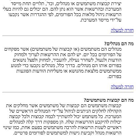
יצירת קבוצות משתמשים או מנהלים, וכד', תלויים תחת מייסד
המערכת ובהרשאות אשר הוא נתן להם. הם יכולים גם להיות בעלי
הרשאות ניהול מלאות בכל הפורומים, לפי ההגדרות אשר נקבעו
על־ידי מייסד המערכת.
חזרה למעלה
מה הם מנהלים?
מנהלים הם משתמשים (או קבוצות של משתמשים) אשר מפקחים
על הפורומים בכל יום. יש להם את ההרשאות לערוך ולמחוק
הודעות ולנעול, לשחרר נעילה, להעביר, למחוק ולפצל נושאים
בפורום אותו הם מנהלים. בדרך כלל, מנהלים נקבעו כדי למנוע
ממשתמשים מלצאת מהנושא או משליחת הודעות הפוגעות
בפורום.
חזרה למעלה
מה הם קבוצות משתמשים?
קבוצות משתמשים הם קבוצות של משתמשים אשר מחלקים את
הקהילה לחלקים הניתנים לניהול על־ידי המנהלים הראשיים של
המערכת. כל משתמש יכול להשתייך לכמה קבוצות ולכל קבוצה
יכולות להיקבע ההרשאות שלה. הן מספקות דרך קלה למנהלים
ראשיים לשנות הרשאות להרבה משתמשים בפעם אחת, כמו שינוי
הרשאות מנהל וקביעת גישות למשתמשים לפורומים פרטיים.