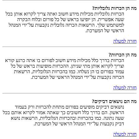
מה הן הכרזות גלובליות?
הכרזות גלובליות מכילות מידע חשוב ואתה צריך לקרוא אותן בכל
שעה אפשרית. הן יופיעו בראש של כל פורום ובלוח הבקרה
למשתמש שלך. הרשאות הכרזה גלובלית נקבעות על־ידי המנהל
הראשי של המערכת.
חזרה למעלה
מה הן הכרזות?
הכרזות בדרך כלל מכילות מידע חשוב לפורום בו אתה כרגע קורא
וצריך לקרוא אותן מתי שניתן. ההכרזות מופיעות בראש של כל
עמוד בפורום בו הן נשלחו. כמו בהכרזות הגלובליות, הרשאות
הכרזה נקבעות על־ידי המנהל הראשי של המערכת.
חזרה למעלה
מה הם נושאים דביקים?
נושאים דביקים מופיעים בפורום מתחת להכרזות ורק בעמוד
הראשון. הם בדרך כלל חשובים כך שאתה אמור לקרוא אותם בכל
שעה נתונה. כמו בהכרזות ובהכרזות הגלובליות, הרשאות נושא
דביק נקבעות על־ידי המנהל הראשי של המערכת.
חזרה למעלה