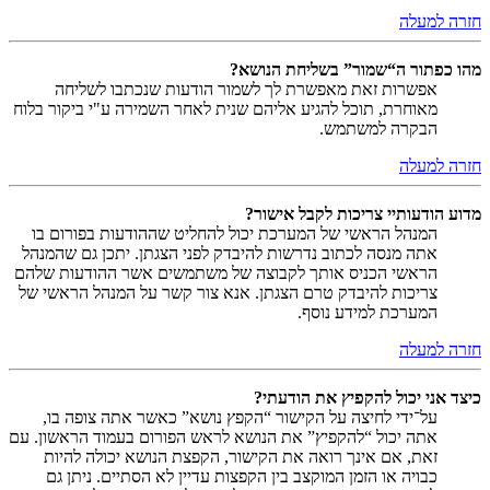
חזרה למעלה
מהו כפתור ה“שמור” בשליחת הנושא?
אפשרות זאת מאפשרת לך לשמור הודעות שנכתבו לשליחה
מאוחרת, תוכל להגיע אליהם שנית לאחר השמירה ע"י ביקור בלוח
הבקרה למשתמש.
חזרה למעלה
מדוע הודעותיי צריכות לקבל אישור?
המנהל הראשי של המערכת יכול להחליט שההודעות בפורום בו
אתה מנסה לכתוב נדרשות להיבדק לפני הצגתן. יתכן גם שהמנהל
הראשי הכניס אותך לקבוצה של משתמשים אשר ההודעות שלהם
צריכות להיבדק טרם הצגתן. אנא צור קשר על המנהל הראשי של
המערכת למידע נוסף.
חזרה למעלה
כיצד אני יכול להקפיץ את הודעתי?
על־ידי לחיצה על הקישור “הקפץ נושא” כאשר אתה צופה בו,
אתה יכול “להקפיץ” את הנושא לראש הפורום בעמוד הראשון. עם
זאת, אם אינך רואה את הקישור, הקפצת הנושא יכולה להיות
כבויה או הזמן המוקצב בין הקפצות עדיין לא הסתיים. ניתן גם