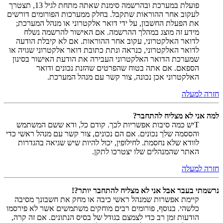
פועלת במערכת ובהרשמה סימנת שאתה מתחת לגיל 13, תצטרך
לעקוב אחר ההוראות שתקבל. בחלק ממערכות הפורומים דורשים
את הפעלת החשבון, על ידי דואר אלקטרוני או מנהל המערכת;
מידע זה מוצג במהלך ההרשמה. אם האישור להרשמה נשלח
לדואר האלקטרוני, עקוב אחר ההוראות. אם לא קיבלת הודעה
לדואר האלקטרוני, כנראה ונתת כתובת דואר אלקטרוני שגויה או
שמערכת הדואר האלקטרוני העבירה את הודעת האישור בסינון
הספאם. אם אתה בטוח שהפרטים שהזנת נכונים ודואר
האלקטרוני אכן נכונה, צור קשר עם מנהל המערכת.
חזרה למעלה
למה אני לא מצליח להתחבר?
Tיש כמה סיבות אפשריות לכך. קודם כל, ודא ששם המשתמש
והססמה שלך נכונים. אם הם נכונים, צור קשר עם מנהל ראשי כדי
לוודא שלא נחסמת. לחילופין, יכול להיות שיש שגיאה בהגדרות
האתר שהמנהלים שלו יצטרכו לתקן.
חזרה למעלה
נרשמתי בעבר אבל אני לא מצליח להתחבר יותר?!
קיימת אפשרות שמנהל ראשי כיבה או מחק את חשבונך מסיבה
כלשהי. בנוסף, פורומים רבים מוחקים משתמשים אשר לא פירסמו
הודעות זמן רב כדי לצמצם בגודל של בסיס הנתונים. אם זה קרה,