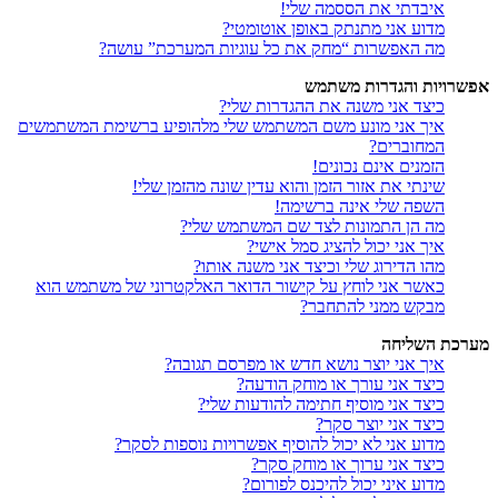
איבדתי את הססמה שלי!
מדוע אני מתנתק באופן אוטומטי?
מה האפשרות “מחק את כל עוגיות המערכת” עושה?
אפשרויות והגדרות משתמש
כיצד אני משנה את ההגדרות שלי?
איך אני מונע משם המשתמש שלי מלהופיע ברשימת המשתמשים
המחוברים?
הזמנים אינם נכונים!
שינתי את אזור הזמן והוא עדין שונה מהזמן שלי!
השפה שלי אינה ברשימה!
מה הן התמונות לצד שם המשתמש שלי?
איך אני יכול להציג סמל אישי?
מהו הדירוג שלי וכיצד אני משנה אותו?
כאשר אני לוחץ על קישור הדואר האלקטרוני של משתמש הוא
מבקש ממני להתחבר?
מערכת השליחה
איך אני יוצר נושא חדש או מפרסם תגובה?
כיצד אני עורך או מוחק הודעה?
כיצד אני מוסיף חתימה להודעות שלי?
כיצד אני יוצר סקר?
מדוע אני לא יכול להוסיף אפשרויות נוספות לסקר?
כיצד אני ערוך או מוחק סקר?
מדוע איני יכול להיכנס לפורום?