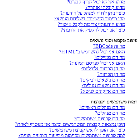
מדוע אני לא יכול לצרף קבצים?
מדוע קיבלתי אזהרה?
כיצד ניתן לדווח למנהל על הודעות?
מהו כפתור ה“שמור” בשליחת הנושא?
מדוע הודעותיי צריכות לקבל אישור?
כיצד אני יכול להקפיץ את הודעתי?
עיצוב טקסט וסוגי נושאים
מה זה BBCode?
האם אני יכול להשתמש ב־HTML?
מה הם סמיילים?
האם אני יכול לפרסם תמונות?
מה הן הכרזות גלובליות?
מה הן הכרזות?
מה הם נושאים דביקים?
מה הם נושאים נעולים?
מה הם אייקונים לנושא?
רמות משתמשים וקבוצות
מה הם מנהלים ראשיים?
מה הם מנהלים?
מה הם קבוצות משתמשים?
היכן נמצאות קבוצות המשתמשים וכיצד אני מצטרף לאחת?
כיצד אני הופך לראש קבוצת משתמשים?
למה קבוצות משתמשים מסוימות מופיעות בצבעים שונים?