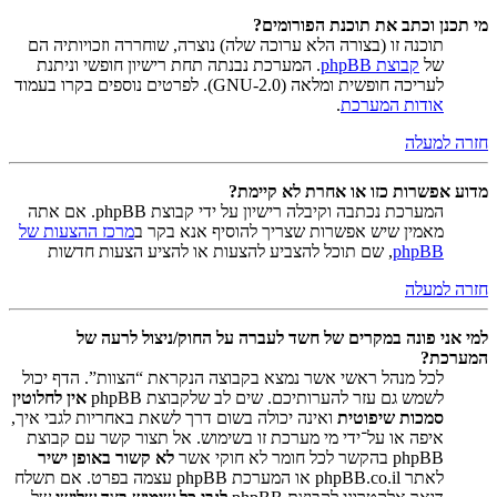
מי תכנן וכתב את תוכנת הפורומים?
תוכנה זו (בצורה הלא ערוכה שלה) נוצרה, שוחררה וזכויותיה הם
של
קבוצת phpBB
. המערכת נבנתה תחת רישיון חופשי וניתנת
לעריכה חופשית ומלאה (GNU-2.0). לפרטים נוספים בקרו בעמוד
אודות המערכת
.
חזרה למעלה
מדוע אפשרות כזו או אחרת לא קיימת?
המערכת נכתבה וקיבלה רישיון על ידי קבוצת phpBB. אם אתה
מאמין שיש אפשרות שצריך להוסיף אנא בקר ב
מרכז ההצעות של
phpBB
, שם תוכל להצביע להצעות או להציע הצעות חדשות
חזרה למעלה
למי אני פונה במקרים של חשד לעברה על החוק/ניצול לרעה של
המערכת?
לכל מנהל ראשי אשר נמצא בקבוצה הנקראת “הצוות”. הדף יכול
לשמש גם עזר להערותיכם. שים לב שלקבוצת phpBB
אין לחלוטין
סמכות שיפוטית
ואינה יכולה בשום דרך לשאת באחריות לגבי איך,
איפה או על־ידי מי מערכת זו בשימוש. אל תצור קשר עם קבוצת
phpBB בהקשר לכל חומר לא חוקי אשר
לא קשור באופן ישיר
לאתר phpBB.co.il או המערכת phpBB עצמה בפרט. אם תשלח