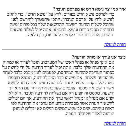
איך אני יוצר נושא חדש או מפרסם תגובה?
כדי לפרסם נושא חדש בפורום, לחץ על "נושא חדש". כדי להגיב
לנושא, לחץ על "פרסם תגובה". ייתכן שתצטרך להירשם לפני
שתוכל לשלוח הודעה.רשימת ההרשאות שלך בכל פורום זמינה
בתחתית מסכי פורום ונושא. לדוגמא: אתה יכול לשלוח נושאים
חדשים, אתה יכול לצרף קבצים להודעות, וכן הלאה.
חזרה למעלה
כיצד אני עורך או מוחק הודעה?
אם אינך מנהל או מנהל ראשי של המערכת, תוכל לערוך או למחוק
את ההודעות שלך בלבד. אתה יכול לערוך הודעה על־ידי לחיצה על
כפתור העריכה להודעה המיוחסת, לפעמים לזמן מוגבל בלבד לאחר
שההודעה נשלחה. אם מישהו כבר הגיב להודעה, תמצא תוספת
קטנה של טקסט המוצג מתחת להודעה כאשר אתה חוזר לנושא
אשר רושם את מספר הפעמים שערכת אותה יחד עם התאריך
והשעה. טקסט זה יופיע רק אם נשלחה להודעה תגובה. הוא לא
יופיע אם מנהל או מנהל ראשי ערך את ההודעה, אך הם יכולים
להשאיר הערה אשר מסבירה מדוע הם ערכו את ההודעה לפי
ראות עיניהם. שים לב שמשתמשים רגילים לא יכולים למחוק
הודעה לאחר שקיבלה תגובה.
חזרה למעלה