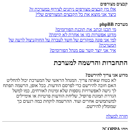
קבצים מצורפים
אלו מין קבצים מצורפים ניתנים לצירוף במערכת זו?
כיצד אני מוצא את כל הקבצים המצורפים שלי?
מערכת phpBB
מי תכנן וכתב את תוכנת הפורומים?
מדוע אפשרות כזו או אחרת לא קיימת?
למי אני פונה במקרים של חשד לעברה על החוק/ניצול לרעה של
המערכת?
איך אני יוצר קשר עם מנהל הפורומים?
התחברות והרשמה למערכת
מדוע אני צריך להירשם?
לא בטוח שאתה צריך. המנהל הראשי של המערכת יכול להחליט
האם חובה להירשם כדי לפרסם הודעות. בכל אופן, הרשמה תפתח
לך גישה לאפשרויות נוספות שלא זמינות לאורחים, כמו למשל
הגדרת תמונת פרופיל, שליחת הודעות פרטיות או אימיילים
למשתמשים אחרים ועוד. ההרשמה לוקחת כמה רגעים כך
שמומלץ להירשם.
חזרה למעלה
מהו COPPA?