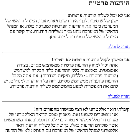
הודעות פרטיות
אני לא יכול לשלוח הודעות פרטיות!
ישנן שלוש סיבות לכך: אינך רשום ו/או מחובר, המנהל הראשי של
המערכת כיבה את ההודעות הפרטיות למערכת כולה, או המנהל
הראשי של המערכת מונע ממך משליחת הודעות. צור קשר עם
המנהל הראשי של המערכת למידע נוסף.
חזרה למעלה
אני ממשיך לקבל הודעות פרטיות לא רצויות!
אתה יכול למחוק הודעות פרטיות ממשתמש מסוים, בצורה
אוטומטית, באמצעות כללי ההודעות בלוח הבקרה למשתמש
(הודעות פרטיות -> כללים, תיקיות והגדרות). אם אתה מקבל
הודעות פוגעניות ממשתמש מסוים, דווח על ההודעות למנהלים. יש
להם את האפשרות למנוע מהמשתמש לשלוח הודעות פרטיות.
חזרה למעלה
קיבלתי דואר אלקטרוני לא רצוי ממישהו מהפורום הזה!
אנו מצטערים לשמוע זאת. מאפיין טופס הדואר האלקטרוני של
מערכת זו כולל אמצעי אבטחה כדי לנסות ולעקוב אחר משתמשים
אשר שולחים הודעות כאלו, כך שתוכל לשלוח הודעת דואר
אלקטרוני למנהל הראשי של המערכת עם העתק מלא של הודעה