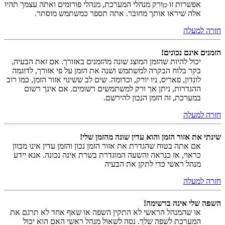
אפשרות זו
ורק מנהלי המערכת, מנהלי פורומים ואתה עצמך תהיו
כן
אלה שיראו אותך מחובר. אתה תספר כמשתמש מוסתר.
חזרה למעלה
הזמנים אינם נכונים!
יכול להיות שהזמן המוצג שונה מהזמנים באזורך. אם זאת הבעיה,
בקר בלוח הבקרה למשתמש ושנה את הזמן על פי אזורך, לדוגמה
לונדון, פאריס, ניו יורק, וכדומה. שים לב ששינוי אזור הזמן, כמו רוב
ההגדרות, ניתן אך ורק למשתמשים רשומים. אם אינך רשום
במערכת, זה הזמן הנכון להירשם.
חזרה למעלה
שינתי את אזור הזמן והוא עדין שונה מהזמן שלי!
אם אתה בטוח שהגדרת את אזור הזמן נכון והזמן עדין אינו מכוון
כראוי, אז כנראה והשעה המוגדרת בשרת אינה נכונה. אנא יידע
מנהל ראשי כדי לתקן את הבעיה
חזרה למעלה
השפה שלי אינה ברשימה!
או שהמנהל הראשי לא התקין השפה או שאף אחד לא תרגם את
המערכת לשפה שלך. נסה לשאול מנהל ראשי האם הוא יכול