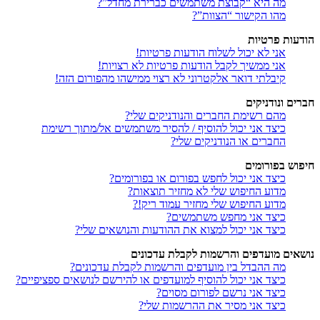
מה היא “קבוצת משתמשים כברירת מחדל”?
מהו הקישור “הצוות”?
הודעות פרטיות
אני לא יכול לשלוח הודעות פרטיות!
אני ממשיך לקבל הודעות פרטיות לא רצויות!
קיבלתי דואר אלקטרוני לא רצוי ממישהו מהפורום הזה!
חברים ונודניקים
מהם רשימת החברים והנודניקים שלי?
כיצד אני יכול להוסיף / להסיר משתמשים אל/מתוך רשימת
החברים או הנודניקים שלי?
חיפוש בפורומים
כיצד אני יכול לחפש בפורום או בפורומים?
מדוע החיפוש שלי לא מחזיר תוצאות?
מדוע החיפוש שלי מחזיר עמוד ריק!?
כיצד אני מחפש משתמשים?
כיצד אני יכול למצוא את ההודעות והנושאים שלי?
נושאים מועדפים והרשמות לקבלת עדכונים
מה ההבדל בין מועדפים והרשמות לקבלת עדכונים?
כיצד אני יכול להוסיף למועדפים או להירשם לנושאים ספציפיים?
כיצד אני נרשם לפורום מסוים?
כיצד אני מסיר את ההרשמות שלי?