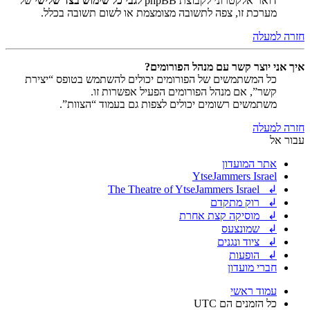
דואר אלקטרוני לקבוצת phpBB
לגבי כל שימוש בצד שלישי
של
מערכת זו, צפה לתשובה מצומצמת או לשום תשובה בכלל.
חזרה למעלה
איך אני יוצר קשר עם מנהל הפורומים?
כל המשתמשים של הפורומים יכולים להשתמש בטופס “יצירת
קשר”, אם מנהל הפורומים הפעיל אפשרות זו.
משתמשים רשומים יכולים לצפות גם בעמוד “הצוות”.
חזרה למעלה
עבור אל
אתר המועדון
YtseJammers Israel
↲ The Theatre of YtseJammers Israel
↲ רוק מתקדם
↲ מוסיקה קצת אחרת
↲ שמונצעס
↲ ציוד ונגנים
↲ הופעות
חברי מועדון
עמוד ראשי
כל הזמנים הם
UTC