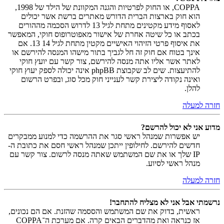
COPPA, או החוק לפרטיות והגנה המקוונת של הילד של 1998,
הוא חוק בארצות הברית הדורש מאתרים ברשת אשר יכולים
לאסוף מידע מקטינים מתחת לגיל 13 לדרוש הסכמה מההורים
בכתב או כל שיטה אחרת של אישור מאפוטרופוס חוקי, המאפשר
את איסוף פרטי הזיהוי האישיים מקטין מתחת לגיל 14 13. אם
אינך בטוח אם חוק זה חל לגביך בתור מישהו המנסה להירשם או
לאתר אשר אליו אתה מנסה להירשם, צור קשר עם יועץ חוקי
להתיעצות. שים לב שקבוצת phpBB אינה יכולה לספק יעוץ חוקי
ואינה נקודה ליצירת קשר לענייני חוק מכל סוג, ובפרט הרשום
להלן.
חזרה למעלה
מדוע אני לא יכול להרשם?
יש אפשרות שמנהל ראשי סגר את ההרשמה כדי למנוע ממבקרים
חדשים להירשם. לחילופין ייתכן שמנהל ראשי חסם את כתובת ה-
IP שלך או את שם המשתמש שאתה מנסה לרשום. צור קשר עם
מנהל ראשי לסיוע.
חזרה למעלה
נרשמתי אבל אני לא מצליח להתחבר!
ראשית, בדוק את שם המשתמש והססמה שהזנת. אם הם נכונים,
אז כנראה ואת מהדברים הבאים קרה. אם מערכת ה־COPPA