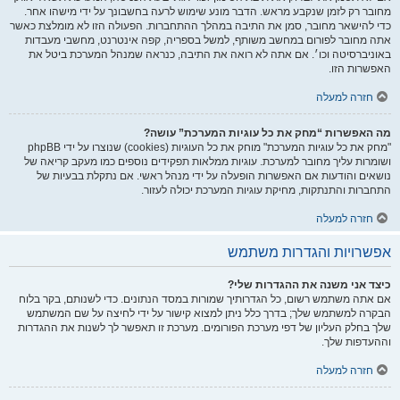
מחובר רק לזמן שנקבע מראש. הדבר מונע שימוש לרעה בחשבונך על ידי מישהו אחר.
כדי להישאר מחובר, סמן את התיבה במהלך ההתחברות. הפעולה הזו לא מומלצת כאשר
אתה מחובר לפורום במחשב משותף, למשל בספריה, קפה אינטרנט, מחשבי מעבדות
באוניברסיטה וכו׳. אם אתה לא רואה את התיבה, כנראה שמנהל המערכת ביטל את
האפשרות הזו.
חזרה למעלה
מה האפשרות “מחק את כל עוגיות המערכת” עושה?
"מחק את כל עוגיות המערכת" מוחק את כל העוגיות (cookies) שנוצרו על ידי phpBB
ושומרות עליך מחובר למערכת. עוגיות ממלאות תפקידים נוספים כמו מעקב קריאה של
נושאים והודעות אם האפשרות הופעלה על ידי מנהל ראשי. אם נתקלת בבעיות של
התחברות והתנתקות, מחיקת עוגיות המערכת יכולה לעזור.
חזרה למעלה
אפשרויות והגדרות משתמש
כיצד אני משנה את ההגדרות שלי?
אם אתה משתמש רשום, כל הגדרותיך שמורות במסד הנתונים. כדי לשנותם, בקר בלוח
הבקרה למשתמש שלך; בדרך כלל ניתן למצוא קישור על ידי לחיצה על שם המשתמש
שלך בחלק העליון של דפי מערכת הפורומים. מערכת זו תאפשר לך לשנות את ההגדרות
וההעדפות שלך.
חזרה למעלה