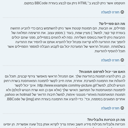
הטקסט אשר ניתן לבצע ב־HTML ניתן גם לבצע בעזרת BBCode במקום.
חזרה למעלה
מה הם סמיילים?
סמיילים, או הבעות, הם תמונות קטנות אשר ניתן להשתמש בהם כדי להביע הרגשה
בעזרת קוד קצר, למשל :) מציין שמח, בעוד :( מסמן עצוב. את הרשימה המלאה של
ההבעות ניתן לראות בטופס השליחה. נסה לא להגזים בסמיילים, מפני שהם יכולים
להפוך את ההודעה ללא קריאה ומנהל יכול להוציא אותם או להסיר את ההודעה
בשלמותה. המנהל הראשי של המערכת יכול גם לקבוע הגבלה למספר הסמיילים אשר
תוכל להוסיף להודעות.
חזרה למעלה
האם אני יכול לפרסם תמונות?
כן, ניתן להציג תמונות בהודעות שלך. אם המנהל הראשי מאפשר צירוף קבצים, תוכל גם
להעלות את התמונה למערכת. אחרת, אתה חייב לקשר לתמונה המאוחסנת בשרת רחוק
הנגיש לכולם, למשל http://www.example.com/my-picture.gif. אינך יכול לקשר
לתמונות המאוחסנות על המחשב האישי שלך (אלא אם כן הוא שרת הנגיש לכולם) ולא
תמונות המאוחסנות מאחורי מנגנוני אימות, למשל תיבות הדואר של hotmail או yahoo,
אתרים המוגנים בססמה, וכד'. כדי להציג את התמונה בעזרת התג [img] של BBCode.
חזרה למעלה
מה הן הכרזות גלובליות?
הכרזות גלובליות מכילות מידע חשוב ואתה צריך לקרוא אותן בכל שעה אפשרית. הן יופיעו