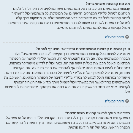
מה הם קבוצות משתמשים?
קבוצות משתמשים הם קבוצות של משתמשים אשר מחלקים את הקהילה לחלקים
הניתנים לניהול על־ידי המנהלים הראשיים של המערכת. כל משתמש יכול להשתייך
לכמה קבוצות ולכל קבוצה יכולות להיקבע ההרשאות שלה. הן מספקות דרך קלה
למנהלים ראשיים לשנות הרשאות להרבה משתמשים בפעם אחת, כמו שינוי הרשאות
מנהל וקביעת גישות למשתמשים לפורומים פרטיים.
חזרה למעלה
היכן נמצאות קבוצות המשתמשים וכיצד אני מצטרף לאחת?
אתה יכול לצפות בכל קבוצות המשתמשים דרך הקישור “קבוצות משתמשים” בלוח
הבקרה למשתמש שלך. אם תרצה להצטרף לאחת, המשך על־ידי לחיצה על הכפתור
המתאים. לא כל הקבוצות בעלות גישה פתוחה. כמה יכולות לדרוש אישור להצטרפות,
כמה יכולות להיות סגורות וכמה יכולות אף להסתיר את חברי הקבוצה. אם הקבוצה
פתוחה, אתה יכול להצטרף אליה על־ידי לחיצה על הכפתור המתאים. אם קבוצה דורשת
אישור להצטרפות תוכל לבקש להצטרף על־ידי לחיצה על הכפתור המתאים. ראש קבוצת
המשתמשים צריך לאשר את בקשתך ויכול לשאול אותך מדוע אתה רוצה להצטרף
לקבוצה. אנא אל תטריד ראש קבוצה אם הוא דחה את בקשתך. יכולות להיות לו הסיבות
שלו.
חזרה למעלה
כיצד אני הופך לראש קבוצת משתמשים?
ראש קבוצת משתמשים נקבע בדרך כלל בעת יצירת הקבוצה על־ידי המנהל הראשי של
המערכת. אם אתה מעוניין ביצירת קבוצת משתמשים, אתה צריך ראשית ליצור קשר עם
המנהל הראשי. נסה שליחת הודעה פרטית.