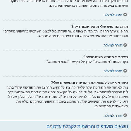
החיפוש שלך היה כנראה מעורפל מדי ומכיל הרבה מונחים שכיחים. היה יותר ממוקד
והשתמש באפשרויות הסינון שזמינות בחיפוש המתקדם.
חזרה למעלה
מדוע החיפוש שלי מחזיר עמוד ריק!?
החיפוש שלך החזיק יותר מדי תוצאות אשר השרת יכול לבצע. השתמש ב“חיפוש מתקדם”
והגדר יותר את התנאים שבשימוש והפורומים בהם אתה מחפש.
חזרה למעלה
כיצד אני מחפש משתמשים?
בקר בעמוד “משתמשים” ולחץ על הקישור “מצא משתמש”
חזרה למעלה
כיצד אני יכול למצוא את ההודעות והנושאים שלי?
ניתן לאחזר את ההודעות שלך על-ידי לחיצה על הקישור "הצג את ההודעות שלך" בתוך
לוח הבקרה למשתמש או על ידי לחיצה על הקישור "חפש את הודעות המשתמש" דרך
עמוד הפרופיל שלך או על ידי לחיצה על תפריט "קישורים מהירים" בחלק העליון של כל
דף. כדי לחפש את הנושאים שלך, השתמש בעמוד החיפוש המתקדם ומלא את
האפשרויות המתאימות.
חזרה למעלה
נושאים מועדפים והרשמות לקבלת עדכונים