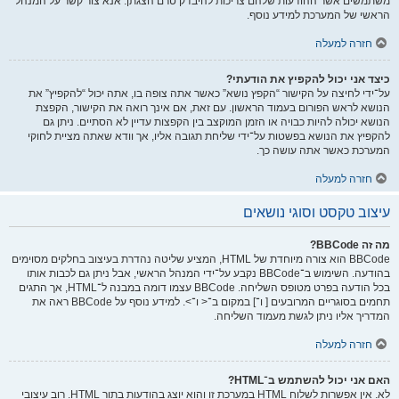
משתמשים אשר ההודעות שלהם צריכות להיבדק טרם הצגתן. אנא צור קשר על המנהל
הראשי של המערכת למידע נוסף.
חזרה למעלה
כיצד אני יכול להקפיץ את הודעתי?
על־ידי לחיצה על הקישור “הקפץ נושא” כאשר אתה צופה בו, אתה יכול “להקפיץ” את
הנושא לראש הפורום בעמוד הראשון. עם זאת, אם אינך רואה את הקישור, הקפצת
הנושא יכולה להיות כבויה או הזמן המוקצב בין הקפצות עדיין לא הסתיים. ניתן גם
להקפיץ את הנושא בפשטות על־ידי שליחת תגובה אליו, אך וודא שאתה מציית לחוקי
המערכת כאשר אתה עושה כך.
חזרה למעלה
עיצוב טקסט וסוגי נושאים
מה זה BBCode?
BBCode הוא צורה מיוחדת של HTML, המציע שליטה נהדרת בעיצוב בחלקים מסוימים
בהודעה. השימוש ב־BBCode נקבע על־ידי המנהל הראשי, אבל ניתן גם לכבות אותו
בכל הודעה בפרט מטופס השליחה. BBCode עצמו דומה במבנה ל־HTML, אך התגים
תחמים בסוגריים המרובעים [ ו־] במקום ב־< ו־>. למידע נוסף על BBCode ראה את
המדריך אליו ניתן לגשת מעמוד השליחה.
חזרה למעלה
האם אני יכול להשתמש ב־HTML?
לא. אין אפשרות לשלוח HTML במערכת זו והוא יוצג בהודעות בתור HTML. רוב עיצובי