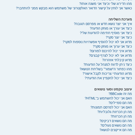
מהו הדירוג שלי וכיצד אני משנה אותו?
כאשר אני לוחץ על קישור הדואר האלקטרוני של משתמש הוא מבקש ממני להתחבר?
מערכת השליחה
איך אני יוצר נושא חדש או מפרסם תגובה?
כיצד אני עורך או מוחק הודעה?
כיצד אני מוסיף חתימה להודעות שלי?
כיצד אני יוצר סקר?
מדוע אני לא יכול להוסיף אפשרויות נוספות לסקר?
כיצד אני ערוך או מוחק סקר?
מדוע איני יכול להיכנס לפורום?
מדוע אני לא יכול לצרף קבצים?
מדוע קיבלתי אזהרה?
כיצד ניתן לדווח למנהל על הודעות?
מהו כפתור ה“שמור” בשליחת הנושא?
מדוע הודעותיי צריכות לקבל אישור?
כיצד אני יכול להקפיץ את הודעתי?
עיצוב טקסט וסוגי נושאים
מה זה BBCode?
האם אני יכול להשתמש ב־HTML?
מה הם סמיילים?
האם אני יכול לפרסם תמונות?
מה הן הכרזות גלובליות?
מה הן הכרזות?
מה הם נושאים דביקים?
מה הם נושאים נעולים?
מה הם אייקונים לנושא?