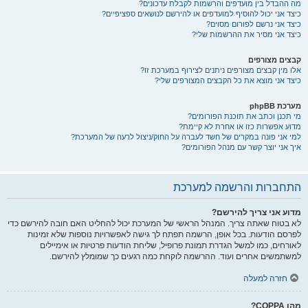
מה ההבדל בין מועדפים והרשמות לקבלת עדכונים?
כיצד אני יכול להוסיף למועדפים או להירשם לנושאים ספציפיים?
כיצד אני נרשם לפורום מסוים?
כיצד אני מסיר את ההרשמות שלי?
קבצים מצורפים
אלו מין קבצים מצורפים ניתנים לצירוף במערכת זו?
כיצד אני מוצא את כל הקבצים המצורפים שלי?
מערכת phpBB
מי תכנן וכתב את תוכנת הפורומים?
מדוע אפשרות כזו או אחרת לא קיימת?
למי אני פונה במקרים של חשד לעברה על החוק/ניצול לרעה של המערכת?
איך אני יוצר קשר עם מנהל הפורומים?
התחברות והרשמה למערכת
מדוע אני צריך להירשם?
לא בטוח שאתה צריך. המנהל הראשי של המערכת יכול להחליט האם חובה להירשם כדי
לפרסם הודעות. בכל אופן, הרשמה תפתח לך גישה לאפשרויות נוספות שלא זמינות
לאורחים, כמו למשל הגדרת תמונת פרופיל, שליחת הודעות פרטיות או אימיילים
למשתמשים אחרים ועוד. ההרשמה לוקחת כמה רגעים כך שמומלץ להירשם.
חזרה למעלה
מהו COPPA?