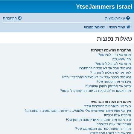
YtseJammers Israel
שאלות נפוצות
התחברות
עמוד ראשי
שאלות נפוצות
שאלות נפוצות
התחברות והרשמה למערכת
מדוע אני צריך להירשם?
מהו COPPA?
מדוע אני לא יכול להרשם?
נרשמתי אבל אני לא מצליח להתחבר!
למה אני לא מצליח להתחבר?
נרשמתי בעבר אבל אני לא מצליח להתחבר יותר?!
איבדתי את הססמה שלי!
מדוע אני מתנתק באופן אוטומטי?
מה האפשרות “מחק את כל עוגיות המערכת” עושה?
אפשרויות והגדרות משתמש
כיצד אני משנה את ההגדרות שלי?
איך אני מונע משם המשתמש שלי מלהופיע ברשימת המשתמשים המחוברים?
הזמנים אינם נכונים!
שינתי את אזור הזמן והוא עדין שונה מהזמן שלי!
השפה שלי אינה ברשימה!
מה הן התמונות לצד שם המשתמש שלי?
איך אני יכול להציג סמל אישי?