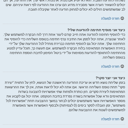
נשלחה להודעה תגובה. הוא לא יופיע אם מנהל או מנהל ראשי ערך את ההודעה, אך הם
יכולים להשאיר הערה אשר מסבירה מדוע הם ערכו את ההודעה לפי ראות עיניהם. שים
לב שמשתמשים רגילים לא יכולים למחוק הודעה לאחר שקיבלה תגובה.
חזרה למעלה
כיצד אני מוסיף חתימה להודעות שלי?
כדי להוסיף חתימה להודעה אתה חייב קודם ליצור אחת דרך לוח הבקרה למשתמש שלך.
לאחר שנוצרה, אתה יכול לסמן את התיבה
צרף חתימה
בטופס השליחה כדי להוסיף את
החתימה שלך. אתה יכול גם להוסיף חתימה כברירת מחדל לכל ההודעות שלך על־ידי
בחירת האפשרות המתאימה בלוח הבקרה למשתמש. אם תעשה כך, תוכל עדיין למנוע
מהחתימה להתווסף להודעות מסוימות על־ידי ביטול הסימון לתיבת הוספת החתימה
בטופס השליחה.
חזרה למעלה
כיצד אני יוצר סקר?
בזמן שליחת נושא חדש או עריכת ההודעה הראשונה של הנושא, לחץ על התווית “יצירת
סקר” תחת טופס השליחה הראשי. אם אתה לא יכול לראות אותה, אין לך את ההרשאות
המתאימות ליצירת סקרים. הזן כותרת ולפחות שתי אפשרויות להצבעה בשדות
המתאימים וודא שכל אפשרות בשורה נפרדת בתיבת הטקסט. אתה יכול גם לקבוע את
מספר האפשרויות אשר משתמשים יכולים לבחור במשך ההצבעה תחת “אפשרויות לכל
משתמש”, זמן הגבלה לסקר בימים (0 לצמיתות) ולבסוף האפשרות אשר מאפשרת
למשתמשים לשנות את ההצבעות שלהם.
חזרה למעלה