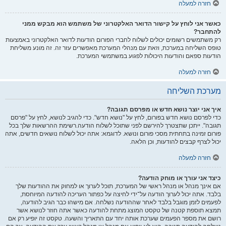
חזרה למעלה
כאשר אני לוחץ על קישור הדואר האלקטרוני של משתמש הוא מבקש ממני
להתחבר?
רק משתמשים רשומים יכולים לשלוח לחברי הפורום הודעות לדואר האלקטרוני באמצעות
טופס השליחה במערכת, וזאת עם מנהלי המערכת מאפשרים עזר זה. זה מונע משליחת
הודעות ספאם והודעות היכולות לפגוע במשתמשי המערכת.
חזרה למעלה
מערכת השליחה
איך אני יוצר נושא חדש או מפרסם תגובה?
כדי לפרסם נושא חדש בפורום, לחץ על "נושא חדש". כדי להגיב לנושא, לחץ על "פרסם
תגובה". ייתכן שתצטרך להירשם לפני שתוכל לשלוח הודעה.רשימת ההרשאות שלך בכל
פורום זמינה בתחתית מסכי פורום ונושא. לדוגמא: אתה יכול לשלוח נושאים חדשים, אתה
יכול לצרף קבצים להודעות, וכן הלאה.
חזרה למעלה
כיצד אני עורך או מוחק הודעה?
אם אינך מנהל או מנהל ראשי של המערכת, תוכל לערוך או למחוק את ההודעות שלך
בלבד. אתה יכול לערוך הודעה על־ידי לחיצה על כפתור העריכה להודעה המיוחסת,
לפעמים לזמן מוגבל בלבד לאחר שההודעה נשלחה. אם מישהו כבר הגיב להודעה,
תמצא תוספת קטנה של טקסט המוצג מתחת להודעה כאשר אתה חוזר לנושא אשר
רושם את מספר הפעמים שערכת אותה יחד עם התאריך והשעה. טקסט זה יופיע רק אם