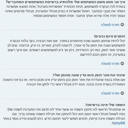
איך אני מונע משם המשתמש שלי מלהופיע ברשימת המשתמשים המחוברים?
בעזרת לוח הבקרה למשתמש, תחת הכותרת “אפשרויות מערכת”,אתה תמצא אפשרות
הסתר את מצבי כמחובר
. הפעל אפשרות זו
כן
ורק מנהלי המערכת, מנהלי פורומים ואתה
עצמך תהיו אלה שיראו אותך מחובר. אתה תספר כמשתמש מוסתר.
חזרה למעלה
הזמנים אינם נכונים!
יכול להיות שהזמן המוצג שונה מהזמנים באזורך. אם זאת הבעיה, בקר בלוח הבקרה
למשתמש ושנה את הזמן על פי אזורך, לדוגמה לונדון, פאריס, ניו יורק, וכדומה. שים לב
ששינוי אזור הזמן, כמו רוב ההגדרות, ניתן אך ורק למשתמשים רשומים. אם אינך רשום
במערכת, זה הזמן הנכון להירשם.
חזרה למעלה
שינתי את אזור הזמן והוא עדין שונה מהזמן שלי!
אם אתה בטוח שהגדרת את אזור הזמן נכון והזמן עדין אינו מכוון כראוי, אז כנראה והשעה
המוגדרת בשרת אינה נכונה. אנא יידע מנהל ראשי כדי לתקן את הבעיה
חזרה למעלה
השפה שלי אינה ברשימה!
או שהמנהל הראשי לא התקין השפה או שאף אחד לא תרגם את המערכת לשפה שלך.
נסה לשאול מנהל ראשי האם הוא יכול להתקין את חבילת השפה שאתה צריך. אם
חבילת השפה אינה קיימת, תרגיש חופשי ליצור תרגום חדש. ניתן למצוא מידע נוסף באתר
®.
phpBB