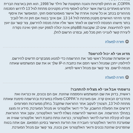
COPPA, או החוק לפרטיות והגנה המקוונת של הילד של 1998, הוא חוק בארצות הברית
הדורש מאתרים ברשת אשר יכולים לאסוף מידע מקטינים מתחת לגיל 13 לדרוש הסכמה
מההורים בכתב או כל שיטה אחרת של אישור מאפוטרופוס חוקי, המאפשר את איסוף
פרטי הזיהוי האישיים מקטין מתחת לגיל 14 13. אם אינך בטוח אם חוק זה חל לגביך
בתור מישהו המנסה להירשם או לאתר אשר אליו אתה מנסה להירשם, צור קשר עם יועץ
חוקי להתיעצות. שים לב שקבוצת phpBB אינה יכולה לספק יעוץ חוקי ואינה נקודה
ליצירת קשר לענייני חוק מכל סוג, ובפרט הרשום להלן.
חזרה למעלה
מדוע אני לא יכול להרשם?
יש אפשרות שמנהל ראשי סגר את ההרשמה כדי למנוע ממבקרים חדשים להירשם.
לחילופין ייתכן שמנהל ראשי חסם את כתובת ה-IP שלך או את שם המשתמש שאתה
מנסה לרשום. צור קשר עם מנהל ראשי לסיוע.
חזרה למעלה
נרשמתי אבל אני לא מצליח להתחבר!
ראשית, בדוק את שם המשתמש והססמה שהזנת. אם הם נכונים, אז כנראה ואת
מהדברים הבאים קרה. אם מערכת ה־COPPA פועלת במערכת ובהרשמה סימנת שאתה
מתחת לגיל 13, תצטרך לעקוב אחר ההוראות שתקבל. בחלק ממערכות הפורומים
דורשים את הפעלת החשבון, על ידי דואר אלקטרוני או מנהל המערכת; מידע זה מוצג
במהלך ההרשמה. אם האישור להרשמה נשלח לדואר האלקטרוני, עקוב אחר ההוראות.
אם לא קיבלת הודעה לדואר האלקטרוני, כנראה ונתת כתובת דואר אלקטרוני שגויה או
שמערכת הדואר האלקטרוני העבירה את הודעת האישור בסינון הספאם. אם אתה בטוח
שהפרטים שהזנת נכונים ודואר האלקטרוני אכן נכונה, צור קשר עם מנהל המערכת.