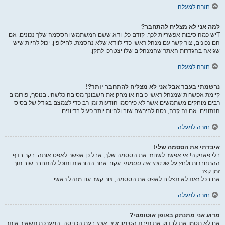
חזרה למעלה
למה אני לא מצליח להתחבר?
Tיש כמה סיבות אפשריות לכך. קודם כל, ודא ששם המשתמש והססמה שלך נכונים. אם
הם נכונים, צור קשר עם מנהל ראשי כדי לוודא שלא נחסמת. לחילופין, יכול להיות שיש
שגיאה בהגדרות האתר שהמנהלים שלו יצטרכו לתקן.
חזרה למעלה
נרשמתי בעבר אבל אני לא מצליח להתחבר יותר?!
קיימת אפשרות שמנהל ראשי כיבה או מחק את חשבונך מסיבה כלשהי. בנוסף, פורומים
רבים מוחקים משתמשים אשר לא פירסמו הודעות זמן רב כדי לצמצם בגודל של בסיס
הנתונים. אם זה קרה, נסה להירשם שוב ולהיות יותר פעיל בדיונים.
חזרה למעלה
איבדתי את הססמה שלי!
בלי פאניקה! אי אפשר לשחזר את הססמה שלך, אבל כן אפשר לאפס אותה. בקר בדף
ההתחברות ולחץ על
שכחתי את ססמתי
. עקוב אחר ההוראות ותוכל להתחבר שוב תוך
זמן קצר.
אם בכל זאת לא תצליח לאפס את הססמה, צור קשר עם מנהל ראשי
חזרה למעלה
מדוע אני מתנתק באופן אוטומטי?
אם לא תסמן את לבדוק את תיבת הסימון
זכור אותי
בעת הכניסה, המערכת תשאיר אותך