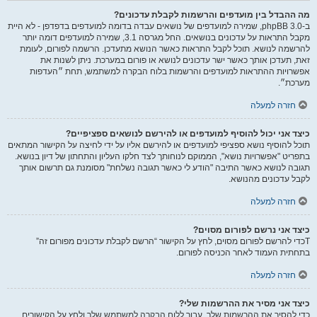
מה ההבדל בין מועדפים והרשמות לקבלת עדכונים?
ב-phpBB 3.0, שמירה למועדפים של נושאים עבדה בדומה למועדפים בדפדפן - לא היית
מקבל התראות על עדכונים בנושאים. החל מגרסה 3.1, שמירה למועדפים דומה יותר
להרשמה לנושא. תוכל לקבל התראות כאשר הנושא מתעדכן. הרשמה לפורום, לעומת
זאת, תעדכן אותך כאשר ישר עדכונים לנושא או פורום במערכת. ניתן לשנות את
אפשרויות ההתראות למועדפים והרשמות בלוח הבקרה למשתמש, תחת ״העדפות
מערכת״.
חזרה למעלה
כיצד אני יכול להוסיף למועדפים או להירשם לנושאים ספציפיים?
תוכל להוסיף נושא ספציפי למועדפים או להירשם אליו על ידי לחיצה על הקישור המתאים
בתפריט "אפשרויות נושא", הממוקם לנוחותך לצד חלקו העליון והתחתון של דיון בנושא.
תגובה לנושא כאשר התיבה "הודע לי כאשר תגובה נשלחת" מסומנת גם תרשום אותך
לקבל עדכונים מהנושא.
חזרה למעלה
כיצד אני נרשם לפורום מסוים?
Tכדי להרשם לפורום מסוים, לחץ על הקישור “הרשם לקבלת עדכונים מפורום זה”
בתחתית העמוד לאחר הכניסה לפורום.
חזרה למעלה
כיצד אני מסיר את ההרשמות שלי?
כדי להסיר את ההרשמות שלך, עבור ללוח הבקרה למשתמש שלך ולחץ על הקישורים