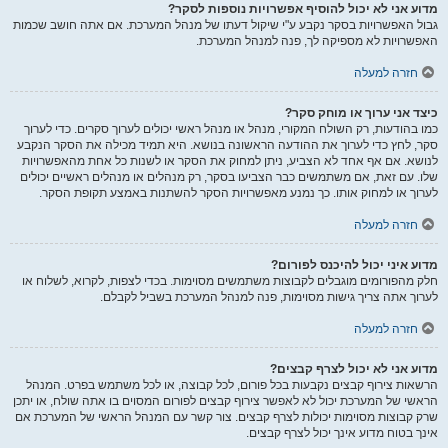
מדוע אני לא יכול להוסיף אפשרויות נוספות לסקר?
גבול האפשרויות בסקר נקבע ע"י שיקול דעתו של מנהל המערכת. אם אתה חושב שכמות
האפשרויות לא מספיקה לך, פנה למנהל המערכת.
חזרה למעלה
כיצד אני ערוך או מוחק סקר?
כמו בהודעות, רק השולח המקורי, מנהל או מנהל ראשי יכולים לערוך סקרים. כדי לערוך
סקר, לחץ כדי לערוך את ההודעה הראשונה בנושא. היא תמיד מכילה את הסקר הנקבע
לנושא. אם אף אחד לא הצביע, ניתן למחוק את הסקר או לשנות כל אחת מהאפשרויות
שלו. עם זאת, אם משתמשים כבר הצביעו בסקר, רק מנהלים או מנהלים ראשיים יכולים
לערוך או למחוק אותו. כך נמנע מאפשרויות הסקר להשתנות באמצע תקופת הסקר.
חזרה למעלה
מדוע איני יכול להיכנס לפורום?
חלק מהפורומים מוגבלים לקבוצות משתמשים מסוימות. בכדי לצפות, לקרוא, לשלוח או
לערוך אתה צריך גישות מסוימות, פנה למנהל המערכת בשביל לקבלם.
חזרה למעלה
מדוע אני לא יכול לצרף קבצים?
הרשאות צירוף קבצים נקבעות בכל פורום, לכל קבוצה, או לכל משתמש בפרט. המנהל
הראשי של המערכת יכול לא לאפשר צירוף קבצים לפורום המסוים בו אתה שולח, או יתכן
שרק קבוצות מסוימות יכולות לצרף קבצים. צור קשר עם המנהל הראשי של המערכת אם
אינך בטוח מדוע אינך יכול לצרף קבצים.