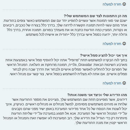
חזרה למעלה
מה הן התמונות לצד שם המשתמש שלי?
ישנם שני סוגי תמונות אשר עשויים להופיע יחד עם שם המשתמש כאשר צופים בהודעות.
אחד מהם עשוי להיות תמונה הקשורה לדרגה שלך, בדרך כלל בצורה של כוכבים, ריבועים
או נקודות, המציין כמה הודעות כתבת או את מעמדך בפורום. תמונה אחרת, בדרך כלל
גדולה יותר, ידועה כסמל אישי ובדרך כלל ייחודית או אישית לכל משתמש.
חזרה למעלה
איך אני יכול להציג סמל אישי?
בתוך לוח הבקרה למשתמש תחת "פרופיל" אתה יכול להוסיף סמל אישי באמצעות אחת
מארבע השיטות הבאות: Gravatar, גלריה, תמונה מרוחקת או העלאה. המנהל הראשי
של הפורום יכול להחליט לאפשר סמלים אישיים ולבחור את הדרך שבה ניתן לבחור
סמלים אישיים. אם אתה לא מצליח להשתמש בסמל אישי, צור קשר עם מנהל ראשי.
חזרה למעלה
מהו הדירוג שלי וכיצד אני משנה אותו?
דירוגים, אשר מופיעים תחת שם המשתמש שלך, מציינים את מספר ההודעות אשר
שלחת או מזהים משתמשים מסוימים, למשל מנהלים או מנהלים ראשיים. כעיקרון, אינך
יכול לשנות את הנוסח של כל אחד מדירוגי המערכת באופן ישיר מפני שהם נקבעים
על־ידי המנהל הראשי של המערכת. אנא אל תפגע במערכת על־ידי שליחת הודעות
מיותרות רק כדי הגדיל את הדירוג שלך. רוב המערכות לא יאפשרו זאת והמנהל או המנהל
הראשי יקטין את מונה ההודעות שלך.