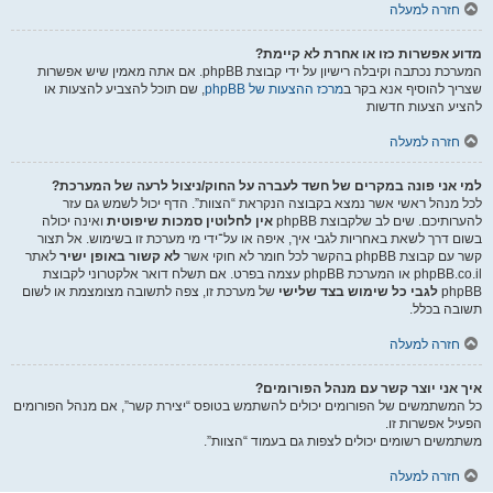
חזרה למעלה
מדוע אפשרות כזו או אחרת לא קיימת?
המערכת נכתבה וקיבלה רישיון על ידי קבוצת phpBB. אם אתה מאמין שיש אפשרות
שצריך להוסיף אנא בקר ב
מרכז ההצעות של phpBB
, שם תוכל להצביע להצעות או
להציע הצעות חדשות
חזרה למעלה
למי אני פונה במקרים של חשד לעברה על החוק/ניצול לרעה של המערכת?
לכל מנהל ראשי אשר נמצא בקבוצה הנקראת “הצוות”. הדף יכול לשמש גם עזר
להערותיכם. שים לב שלקבוצת phpBB
אין לחלוטין סמכות שיפוטית
ואינה יכולה
בשום דרך לשאת באחריות לגבי איך, איפה או על־ידי מי מערכת זו בשימוש. אל תצור
קשר עם קבוצת phpBB בהקשר לכל חומר לא חוקי אשר
לא קשור באופן ישיר
לאתר
phpBB.co.il או המערכת phpBB עצמה בפרט. אם תשלח דואר אלקטרוני לקבוצת
phpBB
לגבי כל שימוש בצד שלישי
של מערכת זו, צפה לתשובה מצומצמת או לשום
תשובה בכלל.
חזרה למעלה
איך אני יוצר קשר עם מנהל הפורומים?
כל המשתמשים של הפורומים יכולים להשתמש בטופס “יצירת קשר”, אם מנהל הפורומים
הפעיל אפשרות זו.
משתמשים רשומים יכולים לצפות גם בעמוד “הצוות”.
חזרה למעלה