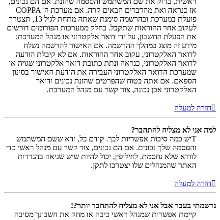
ראשית, בדוק את שם המשתמש והססמה שהזנת. אם הם נכונים,
אז כנראה ואת מהדברים הבאים קרה. אם מערכת ה־COPPA
פועלת במערכת ובהרשמה סימנת שאתה מתחת לגיל 13, תצטרך
לעקוב אחר ההוראות שתקבל. בחלק ממערכות הפורומים דורשים
את הפעלת החשבון, על ידי דואר אלקטרוני או מנהל המערכת;
מידע זה מוצג במהלך ההרשמה. אם האישור להרשמה נשלח
לדואר האלקטרוני, עקוב אחר ההוראות. אם לא קיבלת הודעה
לדואר האלקטרוני, כנראה ונתת כתובת דואר אלקטרוני שגויה או
שמערכת הדואר האלקטרוני העבירה את הודעת האישור בסינון
הספאם. אם אתה בטוח שהפרטים שהזנת נכונים ודואר
האלקטרוני אכן נכונה, צור קשר עם מנהל המערכת.
חזרה למעלה
למה אני לא מצליח להתחבר?
Tיש כמה סיבות אפשריות לכך. קודם כל, ודא ששם המשתמש
והססמה שלך נכונים. אם הם נכונים, צור קשר עם מנהל ראשי כדי
לוודא שלא נחסמת. לחילופין, יכול להיות שיש שגיאה בהגדרות
האתר שהמנהלים שלו יצטרכו לתקן.
חזרה למעלה
נרשמתי בעבר אבל אני לא מצליח להתחבר יותר?!
קיימת אפשרות שמנהל ראשי כיבה או מחק את חשבונך מסיבה