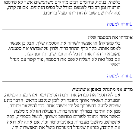
כלשהי. בנוסף, פורומים רבים מוחקים משתמשים אשר לא פירסמו
הודעות זמן רב כדי לצמצם בגודל של בסיס הנתונים. אם זה קרה,
נסה להירשם שוב ולהיות יותר פעיל בדיונים.
חזרה למעלה
איבדתי את הססמה שלי!
בלי פאניקה! אי אפשר לשחזר את הססמה שלך, אבל כן אפשר
לאפס אותה. בקר בדף ההתחברות ולחץ על
שכחתי את ססמתי
.
עקוב אחר ההוראות ותוכל להתחבר שוב תוך זמן קצר.
אם בכל זאת לא תצליח לאפס את הססמה, צור קשר עם מנהל
ראשי
חזרה למעלה
מדוע אני מתנתק באופן אוטומטי?
אם לא תסמן את לבדוק את תיבת הסימון
זכור אותי
בעת הכניסה,
המערכת תשאיר אותך מחובר רק לזמן שנקבע מראש. הדבר מונע
שימוש לרעה בחשבונך על ידי מישהו אחר. כדי להישאר מחובר,
סמן את התיבה במהלך ההתחברות. הפעולה הזו לא מומלצת
כאשר אתה מחובר לפורום במחשב משותף, למשל בספריה, קפה
אינטרנט, מחשבי מעבדות באוניברסיטה וכו׳. אם אתה לא רואה
את התיבה, כנראה שמנהל המערכת ביטל את האפשרות הזו.