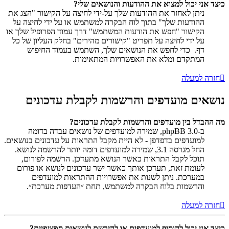
כיצד אני יכול למצוא את ההודעות והנושאים שלי?
ניתן לאחזר את ההודעות שלך על-ידי לחיצה על הקישור "הצג את
ההודעות שלך" בתוך לוח הבקרה למשתמש או על ידי לחיצה על
הקישור "חפש את הודעות המשתמש" דרך עמוד הפרופיל שלך או
על ידי לחיצה על תפריט "קישורים מהירים" בחלק העליון של כל
דף. כדי לחפש את הנושאים שלך, השתמש בעמוד החיפוש
המתקדם ומלא את האפשרויות המתאימות.
חזרה למעלה
נושאים מועדפים והרשמות לקבלת עדכונים
מה ההבדל בין מועדפים והרשמות לקבלת עדכונים?
ב-phpBB 3.0, שמירה למועדפים של נושאים עבדה בדומה
למועדפים בדפדפן - לא היית מקבל התראות על עדכונים בנושאים.
החל מגרסה 3.1, שמירה למועדפים דומה יותר להרשמה לנושא.
תוכל לקבל התראות כאשר הנושא מתעדכן. הרשמה לפורום,
לעומת זאת, תעדכן אותך כאשר ישר עדכונים לנושא או פורום
במערכת. ניתן לשנות את אפשרויות ההתראות למועדפים
והרשמות בלוח הבקרה למשתמש, תחת ״העדפות מערכת״.
חזרה למעלה
כיצד אני יכול להוסיף למועדפים או להירשם לנושאים ספציפיים?