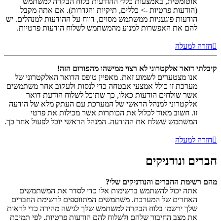
אוטומטית, באמצעות כללי ההודעות בלוח הבקרה למשתמש
(הודעות פרטיות -> כללים, תיקיות והגדרות). אם אתה מקבל
הודעות פוגעניות ממשתמש מסוים, דווח על ההודעות למנהלים. יש
להם את האפשרות למנוע מהמשתמש לשלוח הודעות פרטיות.
חזרה למעלה
קיבלתי דואר אלקטרוני לא רצוי ממישהו מהפורום הזה!
אנו מצטערים לשמוע זאת. מאפיין טופס הדואר האלקטרוני של
מערכת זו כולל אמצעי אבטחה כדי לנסות ולעקוב אחר משתמשים
אשר שולחים הודעות כאלו, כך שתוכל לשלוח הודעת דואר
אלקטרוני למנהל הראשי של המערכת עם העתק מלא של הודעה
זו. חשוב מאוד לכלול את הכותרות אשר מכילות את פרטי
המשתמש ששלח את ההודעה. המנהל הראשי יוכל לפעול אחר כך.
חזרה למעלה
חברים ונודניקים
מהם רשימת החברים והנודניקים שלי?
אתה יכול להשתמש ברשימות אלו כדי לסדר את המשתמשים
האחרים של המערכת. משתמשים המתווספים לרשימת החברים
שלך ירשמו בלוח הבקרה למשתמש שלך לגישה מהירה כדי לראות
את מצב החיבור שלהם ולשלוח להם הודעות פרטיות. לפי תמיכת