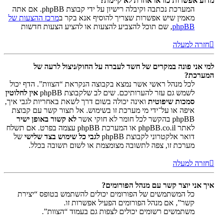
מדוע אפשרות כזו או אחרת לא קיימת?
המערכת נכתבה וקיבלה רישיון על ידי קבוצת phpBB. אם אתה
מאמין שיש אפשרות שצריך להוסיף אנא בקר ב
מרכז ההצעות של
phpBB
, שם תוכל להצביע להצעות או להציע הצעות חדשות
חזרה למעלה
למי אני פונה במקרים של חשד לעברה על החוק/ניצול לרעה של
המערכת?
לכל מנהל ראשי אשר נמצא בקבוצה הנקראת “הצוות”. הדף יכול
לשמש גם עזר להערותיכם. שים לב שלקבוצת phpBB
אין לחלוטין
סמכות שיפוטית
ואינה יכולה בשום דרך לשאת באחריות לגבי איך,
איפה או על־ידי מי מערכת זו בשימוש. אל תצור קשר עם קבוצת
phpBB בהקשר לכל חומר לא חוקי אשר
לא קשור באופן ישיר
לאתר phpBB.co.il או המערכת phpBB עצמה בפרט. אם תשלח
דואר אלקטרוני לקבוצת phpBB
לגבי כל שימוש בצד שלישי
של
מערכת זו, צפה לתשובה מצומצמת או לשום תשובה בכלל.
חזרה למעלה
איך אני יוצר קשר עם מנהל הפורומים?
כל המשתמשים של הפורומים יכולים להשתמש בטופס “יצירת
קשר”, אם מנהל הפורומים הפעיל אפשרות זו.
משתמשים רשומים יכולים לצפות גם בעמוד “הצוות”.