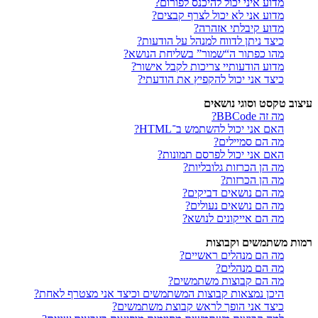
מדוע איני יכול להיכנס לפורום?
מדוע אני לא יכול לצרף קבצים?
מדוע קיבלתי אזהרה?
כיצד ניתן לדווח למנהל על הודעות?
מהו כפתור ה“שמור” בשליחת הנושא?
מדוע הודעותיי צריכות לקבל אישור?
כיצד אני יכול להקפיץ את הודעתי?
עיצוב טקסט וסוגי נושאים
מה זה BBCode?
האם אני יכול להשתמש ב־HTML?
מה הם סמיילים?
האם אני יכול לפרסם תמונות?
מה הן הכרזות גלובליות?
מה הן הכרזות?
מה הם נושאים דביקים?
מה הם נושאים נעולים?
מה הם אייקונים לנושא?
רמות משתמשים וקבוצות
מה הם מנהלים ראשיים?
מה הם מנהלים?
מה הם קבוצות משתמשים?
היכן נמצאות קבוצות המשתמשים וכיצד אני מצטרף לאחת?
כיצד אני הופך לראש קבוצת משתמשים?