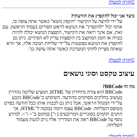
חזרה למעלה
כיצד אני יכול להקפיץ את הודעתי?
על־ידי לחיצה על הקישור “הקפץ נושא” כאשר אתה צופה בו,
אתה יכול “להקפיץ” את הנושא לראש הפורום בעמוד הראשון. עם
זאת, אם אינך רואה את הקישור, הקפצת הנושא יכולה להיות
כבויה או הזמן המוקצב בין הקפצות עדיין לא הסתיים. ניתן גם
להקפיץ את הנושא בפשטות על־ידי שליחת תגובה אליו, אך וודא
שאתה מציית לחוקי המערכת כאשר אתה עושה כך.
חזרה למעלה
עיצוב טקסט וסוגי נושאים
מה זה BBCode?
BBCode הוא צורה מיוחדת של HTML, המציע שליטה נהדרת
בעיצוב בחלקים מסוימים בהודעה. השימוש ב־BBCode נקבע
על־ידי המנהל הראשי, אבל ניתן גם לכבות אותו בכל הודעה בפרט
מטופס השליחה. BBCode עצמו דומה במבנה ל־HTML, אך
התגים תחמים בסוגריים המרובעים [ ו־] במקום ב־< ו־>. למידע
נוסף על BBCode ראה את המדריך אליו ניתן לגשת מעמוד
השליחה.
חזרה למעלה