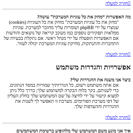
חזרה למעלה
מה האפשרות “מחק את כל עוגיות המערכת” עושה?
"מחק את כל עוגיות המערכת" מוחק את כל העוגיות (cookies)
שנוצרו על ידי phpBB ושומרות עליך מחובר למערכת. עוגיות
ממלאות תפקידים נוספים כמו מעקב קריאה של נושאים והודעות
אם האפשרות הופעלה על ידי מנהל ראשי. אם נתקלת בבעיות של
התחברות והתנתקות, מחיקת עוגיות המערכת יכולה לעזור.
חזרה למעלה
אפשרויות והגדרות משתמש
כיצד אני משנה את ההגדרות שלי?
אם אתה משתמש רשום, כל הגדרותיך שמורות במסד הנתונים.
כדי לשנותם, בקר בלוח הבקרה למשתמש שלך; בדרך כלל ניתן
למצוא קישור על ידי לחיצה על שם המשתמש שלך בחלק העליון
של דפי מערכת הפורומים. מערכת זו תאפשר לך לשנות את
ההגדרות וההעדפות שלך.
חזרה למעלה
איך אני מונע משם המשתמש שלי מלהופיע ברשימת המשתמשים