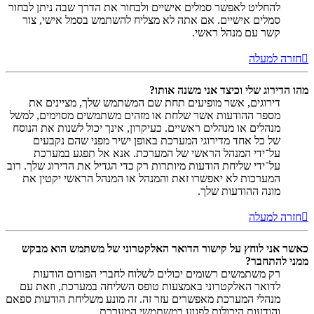
להחליט לאפשר סמלים אישיים ולבחור את הדרך שבה ניתן לבחור
סמלים אישיים. אם אתה לא מצליח להשתמש בסמל אישי, צור
קשר עם מנהל ראשי.
חזרה למעלה
מהו הדירוג שלי וכיצד אני משנה אותו?
דירוגים, אשר מופיעים תחת שם המשתמש שלך, מציינים את
מספר ההודעות אשר שלחת או מזהים משתמשים מסוימים, למשל
מנהלים או מנהלים ראשיים. כעיקרון, אינך יכול לשנות את הנוסח
של כל אחד מדירוגי המערכת באופן ישיר מפני שהם נקבעים
על־ידי המנהל הראשי של המערכת. אנא אל תפגע במערכת
על־ידי שליחת הודעות מיותרות רק כדי הגדיל את הדירוג שלך. רוב
המערכות לא יאפשרו זאת והמנהל או המנהל הראשי יקטין את
מונה ההודעות שלך.
חזרה למעלה
כאשר אני לוחץ על קישור הדואר האלקטרוני של משתמש הוא מבקש
ממני להתחבר?
רק משתמשים רשומים יכולים לשלוח לחברי הפורום הודעות
לדואר האלקטרוני באמצעות טופס השליחה במערכת, וזאת עם
מנהלי המערכת מאפשרים עזר זה. זה מונע משליחת הודעות ספאם
והודעות היכולות לפגוע במשתמשי המערכת.