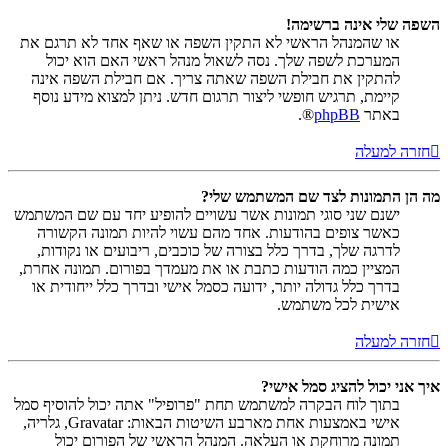
השפה שלי אינה ברשימה!
או שהמנהל הראשי לא התקין השפה או שאף אחד לא תרגם את
המערכת לשפה שלך. נסה לשאול מנהל ראשי האם הוא יכול
להתקין את חבילת השפה שאתה צריך. אם חבילת השפה אינה
קיימת, תרגיש חופשי ליצור תרגום חדש. ניתן למצוא מידע נוסף
באתר
phpBB
®.
חזרה למעלה
מה הן התמונות לצד שם המשתמש שלי?
ישנם שני סוגי תמונות אשר עשויים להופיע יחד עם שם המשתמש
כאשר צופים בהודעות. אחד מהם עשוי להיות תמונה הקשורה
לדרגה שלך, בדרך כלל בצורה של כוכבים, ריבועים או נקודות,
המציין כמה הודעות כתבת או את מעמדך בפורום. תמונה אחרת,
בדרך כלל גדולה יותר, ידועה כסמל אישי ובדרך כלל ייחודית או
אישית לכל משתמש.
חזרה למעלה
איך אני יכול להציג סמל אישי?
בתוך לוח הבקרה למשתמש תחת "פרופיל" אתה יכול להוסיף סמל
אישי באמצעות אחת מארבע השיטות הבאות: Gravatar, גלריה,
תמונה מרוחקת או העלאה. המנהל הראשי של הפורום יכול