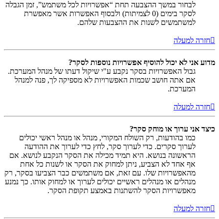
לבחור במשך ההצבעה תחת “אפשרויות לכל משתמש”, זמן הגבלה
לסקר בימים (0 לצמיתות) ולבסוף האפשרות אשר מאפשרת
למשתמשים לשנות את ההצבעות שלהם.
חזרה למעלה
מדוע אני לא יכול להוסיף אפשרויות נוספות לסקר?
גבול האפשרויות בסקר נקבע ע"י שיקול דעתו של מנהל המערכת.
אם אתה חושב שכמות האפשרויות לא מספיקה לך, פנה למנהל
המערכת.
חזרה למעלה
כיצד אני ערוך או מוחק סקר?
כמו בהודעות, רק השולח המקורי, מנהל או מנהל ראשי יכולים
לערוך סקרים. כדי לערוך סקר, לחץ כדי לערוך את ההודעה
הראשונה בנושא. היא תמיד מכילה את הסקר הנקבע לנושא. אם
אף אחד לא הצביע, ניתן למחוק את הסקר או לשנות כל אחת
מהאפשרויות שלו. עם זאת, אם משתמשים כבר הצביעו בסקר, רק
מנהלים או מנהלים ראשיים יכולים לערוך או למחוק אותו. כך נמנע
מאפשרויות הסקר להשתנות באמצע תקופת הסקר.
חזרה למעלה