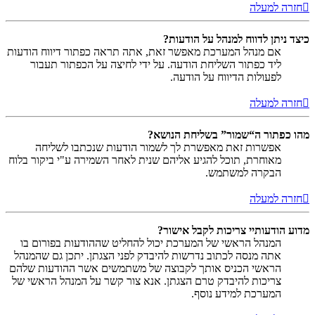
חזרה למעלה
כיצד ניתן לדווח למנהל על הודעות?
אם מנהל המערכת מאפשר זאת, אתה תראה כפתור דיווח הודעות
ליד כפתור השליחת הודעה. על ידי לחיצה על הכפתור תעבור
לפעולות הדיווח על הודעה.
חזרה למעלה
מהו כפתור ה“שמור” בשליחת הנושא?
אפשרות זאת מאפשרת לך לשמור הודעות שנכתבו לשליחה
מאוחרת, תוכל להגיע אליהם שנית לאחר השמירה ע"י ביקור בלוח
הבקרה למשתמש.
חזרה למעלה
מדוע הודעותיי צריכות לקבל אישור?
המנהל הראשי של המערכת יכול להחליט שההודעות בפורום בו
אתה מנסה לכתוב נדרשות להיבדק לפני הצגתן. יתכן גם שהמנהל
הראשי הכניס אותך לקבוצה של משתמשים אשר ההודעות שלהם
צריכות להיבדק טרם הצגתן. אנא צור קשר על המנהל הראשי של
המערכת למידע נוסף.