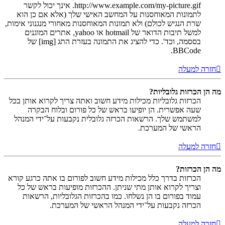
http://www.example.com/my-picture.gif. אינך יכול לקשר
לתמונות המאוחסנות על המחשב האישי שלך (אלא אם כן הוא
שרת הנגיש לכולם) ולא תמונות המאוחסנות מאחורי מנגנוני אימות,
למשל תיבות הדואר של hotmail או yahoo, אתרים המוגנים
בססמה, וכד'. כדי להציג את התמונה בעזרת התג [img] של
BBCode.
חזרה למעלה
מה הן הכרזות גלובליות?
הכרזות גלובליות מכילות מידע חשוב ואתה צריך לקרוא אותן בכל
שעה אפשרית. הן יופיעו בראש של כל פורום ובלוח הבקרה
למשתמש שלך. הרשאות הכרזה גלובלית נקבעות על־ידי המנהל
הראשי של המערכת.
חזרה למעלה
מה הן הכרזות?
הכרזות בדרך כלל מכילות מידע חשוב לפורום בו אתה כרגע קורא
וצריך לקרוא אותן מתי שניתן. ההכרזות מופיעות בראש של כל
עמוד בפורום בו הן נשלחו. כמו בהכרזות הגלובליות, הרשאות
הכרזה נקבעות על־ידי המנהל הראשי של המערכת.
חזרה למעלה