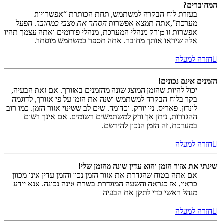
המחוברים?
בעזרת לוח הבקרה למשתמש, תחת הכותרת “אפשרויות
מערכת”,אתה תמצא אפשרות
הסתר את מצבי כמחובר
. הפעל
אפשרות זו
ורק מנהלי המערכת, מנהלי פורומים ואתה עצמך תהיו
כן
אלה שיראו אותך מחובר. אתה תספר כמשתמש מוסתר.
חזרה למעלה
הזמנים אינם נכונים!
יכול להיות שהזמן המוצג שונה מהזמנים באזורך. אם זאת הבעיה,
בקר בלוח הבקרה למשתמש ושנה את הזמן על פי אזורך, לדוגמה
לונדון, פאריס, ניו יורק, וכדומה. שים לב ששינוי אזור הזמן, כמו רוב
ההגדרות, ניתן אך ורק למשתמשים רשומים. אם אינך רשום
במערכת, זה הזמן הנכון להירשם.
חזרה למעלה
שינתי את אזור הזמן והוא עדין שונה מהזמן שלי!
אם אתה בטוח שהגדרת את אזור הזמן נכון והזמן עדין אינו מכוון
כראוי, אז כנראה והשעה המוגדרת בשרת אינה נכונה. אנא יידע
מנהל ראשי כדי לתקן את הבעיה
חזרה למעלה