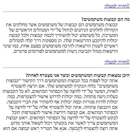
חזרה למעלה
מה הם קבוצות משתמשים?
קבוצות משתמשים הם קבוצות של משתמשים אשר מחלקים את
הקהילה לחלקים הניתנים לניהול על־ידי המנהלים הראשיים של
המערכת. כל משתמש יכול להשתייך לכמה קבוצות ולכל קבוצה
יכולות להיקבע ההרשאות שלה. הן מספקות דרך קלה למנהלים
ראשיים לשנות הרשאות להרבה משתמשים בפעם אחת, כמו שינוי
הרשאות מנהל וקביעת גישות למשתמשים לפורומים פרטיים.
חזרה למעלה
היכן נמצאות קבוצות המשתמשים וכיצד אני מצטרף לאחת?
אתה יכול לצפות בכל קבוצות המשתמשים דרך הקישור “קבוצות
משתמשים” בלוח הבקרה למשתמש שלך. אם תרצה להצטרף
לאחת, המשך על־ידי לחיצה על הכפתור המתאים. לא כל הקבוצות
בעלות גישה פתוחה. כמה יכולות לדרוש אישור להצטרפות, כמה
יכולות להיות סגורות וכמה יכולות אף להסתיר את חברי הקבוצה.
אם הקבוצה פתוחה, אתה יכול להצטרף אליה על־ידי לחיצה על
הכפתור המתאים. אם קבוצה דורשת אישור להצטרפות תוכל
לבקש להצטרף על־ידי לחיצה על הכפתור המתאים. ראש קבוצת
המשתמשים צריך לאשר את בקשתך ויכול לשאול אותך מדוע
אתה רוצה להצטרף לקבוצה. אנא אל תטריד ראש קבוצה אם הוא