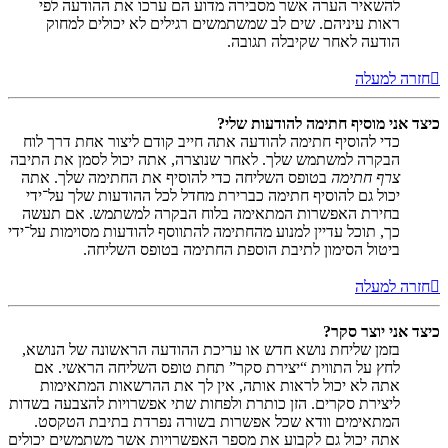
להשאיר הערה אשר מסבירה מדוע הם ערכו את ההודעה לפי
ראות עיניהם. שים לב שמשתמשים רגילים לא יכולים למחוק
הודעה לאחר שקיבלה תגובה.
חזרה למעלה
כיצד אני מוסיף חתימה להודעות שלי?
כדי להוסיף חתימה להודעה אתה חייב קודם ליצור אחת דרך לוח
הבקרה למשתמש שלך. לאחר שנוצרה, אתה יכול לסמן את התיבה
צרף חתימה
בטופס השליחה כדי להוסיף את החתימה שלך. אתה
יכול גם להוסיף חתימה כברירת מחדל לכל ההודעות שלך על־ידי
בחירת האפשרות המתאימה בלוח הבקרה למשתמש. אם תעשה
כך, תוכל עדיין למנוע מהחתימה להתווסף להודעות מסוימות על־ידי
ביטול הסימון לתיבת הוספת החתימה בטופס השליחה.
חזרה למעלה
כיצד אני יוצר סקר?
בזמן שליחת נושא חדש או עריכת ההודעה הראשונה של הנושא,
לחץ על התווית “יצירת סקר” תחת טופס השליחה הראשי. אם
אתה לא יכול לראות אותה, אין לך את ההרשאות המתאימות
ליצירת סקרים. הזן כותרת ולפחות שתי אפשרויות להצבעה בשדות
המתאימים וודא שכל אפשרות בשורה נפרדת בתיבת הטקסט.
אתה יכול גם לקבוע את מספר האפשרויות אשר משתמשים יכולים