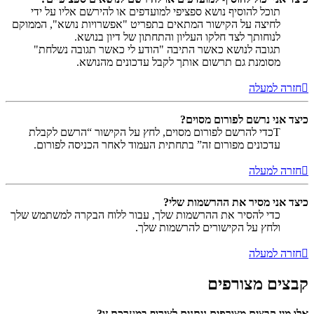
תוכל להוסיף נושא ספציפי למועדפים או להירשם אליו על ידי
לחיצה על הקישור המתאים בתפריט "אפשרויות נושא", הממוקם
לנוחותך לצד חלקו העליון והתחתון של דיון בנושא.
תגובה לנושא כאשר התיבה "הודע לי כאשר תגובה נשלחת"
מסומנת גם תרשום אותך לקבל עדכונים מהנושא.
חזרה למעלה
כיצד אני נרשם לפורום מסוים?
Tכדי להרשם לפורום מסוים, לחץ על הקישור “הרשם לקבלת
עדכונים מפורום זה” בתחתית העמוד לאחר הכניסה לפורום.
חזרה למעלה
כיצד אני מסיר את ההרשמות שלי?
כדי להסיר את ההרשמות שלך, עבור ללוח הבקרה למשתמש שלך
ולחץ על הקישורים להרשמות שלך.
חזרה למעלה
קבצים מצורפים
אלו מין קבצים מצורפים ניתנים לצירוף במערכת זו?