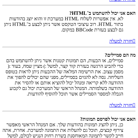
האם אני יכול להשתמש ב־HTML?
לא. אין אפשרות לשלוח HTML במערכת זו והוא יוצג בהודעות
בתור HTML. רוב עיצובי הטקסט אשר ניתן לבצע ב־HTML ניתן
גם לבצע בעזרת BBCode במקום.
חזרה למעלה
מה הם סמיילים?
סמיילים, או הבעות, הם תמונות קטנות אשר ניתן להשתמש בהם
כדי להביע הרגשה בעזרת קוד קצר, למשל :) מציין שמח, בעוד :(
מסמן עצוב. את הרשימה המלאה של ההבעות ניתן לראות בטופס
השליחה. נסה לא להגזים בסמיילים, מפני שהם יכולים להפוך את
ההודעה ללא קריאה ומנהל יכול להוציא אותם או להסיר את
ההודעה בשלמותה. המנהל הראשי של המערכת יכול גם לקבוע
הגבלה למספר הסמיילים אשר תוכל להוסיף להודעות.
חזרה למעלה
האם אני יכול לפרסם תמונות?
כן, ניתן להציג תמונות בהודעות שלך. אם המנהל הראשי מאפשר
צירוף קבצים, תוכל גם להעלות את התמונה למערכת. אחרת, אתה
חייב לקשר לתמונה המאוחסנת בשרת רחוק הנגיש לכולם, למשל