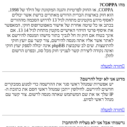
מהו COPPA?
COPPA, או החוק לפרטיות והגנה המקוונת של הילד של 1998,
הוא חוק בארצות הברית הדורש מאתרים ברשת אשר יכולים
לאסוף מידע מקטינים מתחת לגיל 13 לדרוש הסכמה מההורים
בכתב או כל שיטה אחרת של אישור מאפוטרופוס חוקי, המאפשר
את איסוף פרטי הזיהוי האישיים מקטין מתחת לגיל 14 13. אם
אינך בטוח אם חוק זה חל לגביך בתור מישהו המנסה להירשם או
לאתר אשר אליו אתה מנסה להירשם, צור קשר עם יועץ חוקי
להתיעצות. שים לב שקבוצת phpBB אינה יכולה לספק יעוץ חוקי
ואינה נקודה ליצירת קשר לענייני חוק מכל סוג, ובפרט הרשום
להלן.
חזרה למעלה
מדוע אני לא יכול להרשם?
יש אפשרות שמנהל ראשי סגר את ההרשמה כדי למנוע ממבקרים
חדשים להירשם. לחילופין ייתכן שמנהל ראשי חסם את כתובת ה-
IP שלך או את שם המשתמש שאתה מנסה לרשום. צור קשר עם
מנהל ראשי לסיוע.
חזרה למעלה
נרשמתי אבל אני לא מצליח להתחבר!