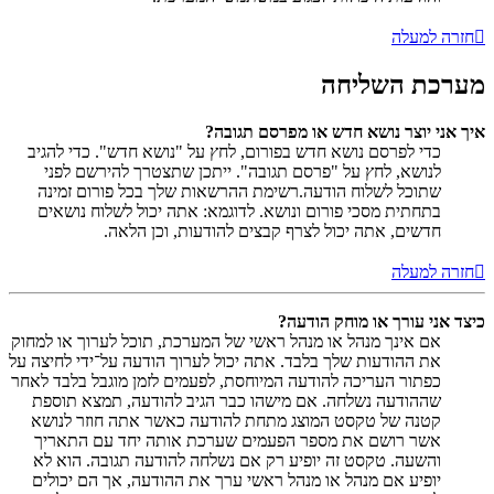
חזרה למעלה
מערכת השליחה
איך אני יוצר נושא חדש או מפרסם תגובה?
כדי לפרסם נושא חדש בפורום, לחץ על "נושא חדש". כדי להגיב
לנושא, לחץ על "פרסם תגובה". ייתכן שתצטרך להירשם לפני
שתוכל לשלוח הודעה.רשימת ההרשאות שלך בכל פורום זמינה
בתחתית מסכי פורום ונושא. לדוגמא: אתה יכול לשלוח נושאים
חדשים, אתה יכול לצרף קבצים להודעות, וכן הלאה.
חזרה למעלה
כיצד אני עורך או מוחק הודעה?
אם אינך מנהל או מנהל ראשי של המערכת, תוכל לערוך או למחוק
את ההודעות שלך בלבד. אתה יכול לערוך הודעה על־ידי לחיצה על
כפתור העריכה להודעה המיוחסת, לפעמים לזמן מוגבל בלבד לאחר
שההודעה נשלחה. אם מישהו כבר הגיב להודעה, תמצא תוספת
קטנה של טקסט המוצג מתחת להודעה כאשר אתה חוזר לנושא
אשר רושם את מספר הפעמים שערכת אותה יחד עם התאריך
והשעה. טקסט זה יופיע רק אם נשלחה להודעה תגובה. הוא לא
יופיע אם מנהל או מנהל ראשי ערך את ההודעה, אך הם יכולים