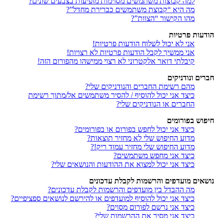
למה קבוצות משתמשים מסוימות מופיעות בצבעים שונים?
מה היא “קבוצת משתמשים כברירת מחדל”?
מהו הקישור “הצוות”?
הודעות פרטיות
אני לא יכול לשלוח הודעות פרטיות!
אני ממשיך לקבל הודעות פרטיות לא רצויות!
קיבלתי דואר אלקטרוני לא רצוי ממישהו מהפורום הזה!
חברים ונודניקים
מהם רשימת החברים והנודניקים שלי?
כיצד אני יכול להוסיף / להסיר משתמשים אל/מתוך רשימת
החברים או הנודניקים שלי?
חיפוש בפורומים
כיצד אני יכול לחפש בפורום או בפורומים?
מדוע החיפוש שלי לא מחזיר תוצאות?
מדוע החיפוש שלי מחזיר עמוד ריק!?
כיצד אני מחפש משתמשים?
כיצד אני יכול למצוא את ההודעות והנושאים שלי?
נושאים מועדפים והרשמות לקבלת עדכונים
מה ההבדל בין מועדפים והרשמות לקבלת עדכונים?
כיצד אני יכול להוסיף למועדפים או להירשם לנושאים ספציפיים?
כיצד אני נרשם לפורום מסוים?
כיצד אני מסיר את ההרשמות שלי?