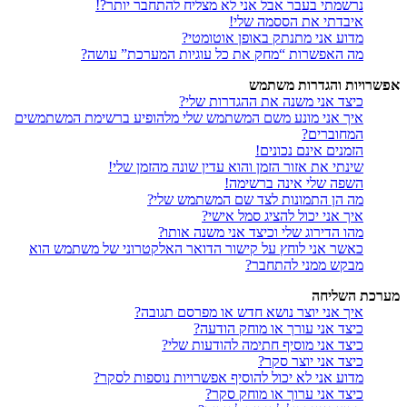
נרשמתי בעבר אבל אני לא מצליח להתחבר יותר?!
איבדתי את הססמה שלי!
מדוע אני מתנתק באופן אוטומטי?
מה האפשרות “מחק את כל עוגיות המערכת” עושה?
אפשרויות והגדרות משתמש
כיצד אני משנה את ההגדרות שלי?
איך אני מונע משם המשתמש שלי מלהופיע ברשימת המשתמשים
המחוברים?
הזמנים אינם נכונים!
שינתי את אזור הזמן והוא עדין שונה מהזמן שלי!
השפה שלי אינה ברשימה!
מה הן התמונות לצד שם המשתמש שלי?
איך אני יכול להציג סמל אישי?
מהו הדירוג שלי וכיצד אני משנה אותו?
כאשר אני לוחץ על קישור הדואר האלקטרוני של משתמש הוא
מבקש ממני להתחבר?
מערכת השליחה
איך אני יוצר נושא חדש או מפרסם תגובה?
כיצד אני עורך או מוחק הודעה?
כיצד אני מוסיף חתימה להודעות שלי?
כיצד אני יוצר סקר?
מדוע אני לא יכול להוסיף אפשרויות נוספות לסקר?
כיצד אני ערוך או מוחק סקר?